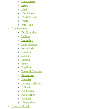
Unterwasser
Vögel
Wald
Waschbären
Wildschweine
Wölfe
Xtra-Typo
Alle Produkte
Bio-Produkte
T-Shirts
Tank-Tops
Long-Sleeves
Sweatshirts
Hoodies
Jacken
Mützen
Beutel
FlipFlops
Tassen & Flaschen
Accessoires
Wall-Art
Decken & Tücher
Fußmatten
Für Frauen
Für Männer
Für Kids
Übergrößen
Über das Projekt