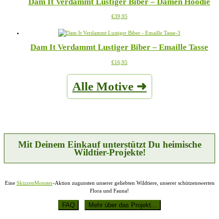
Dam It Verdammt Lustiger Biber – Damen Hoodie
Varianten
Produktseite
auf.
gewählt
Dieses
€
39,95
Die
werden
Produkt
Optionen
weist
können
mehrere
auf
Dam It Verdammt Lustiger Biber – Emaille Tasse
Varianten
der
auf.
Produktseite
Dieses
€
16,95
Die
gewählt
Produkt
Optionen
werden
weist
können
Alle Motive ➜
mehrere
auf
Varianten
der
auf.
Produktseite
Die
gewählt
Optionen
werden
können
auf
der
Mit Deinem Einkauf unterstützt Du heimische
Produktseite
Wildtier-Projekte!
gewählt
werden
Eine
SkizzenMonster
-Aktion zugunsten unserer geliebten Wildtiere, unserer schützenswerten
Flora und Fauna!