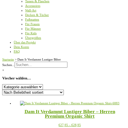
Tassen & Flaschen
Accessoires
Wall-Art
Decken & Tücher
Fußmatten
Für Frauen
Für Männer
Für Kids
Übergrößen
Über das Projekt
Dein Konto
FAQ
Startseite
>
Dam It Verdammt Lustiger Biber
Suchen...
×
Viecher wählen…
Viecher
wählen…
Dam It Verdammt Lustiger Biber – Herren
Premium Organic Shirt
Preisspanne:
Dieses
€
27,95
–
€
28,95