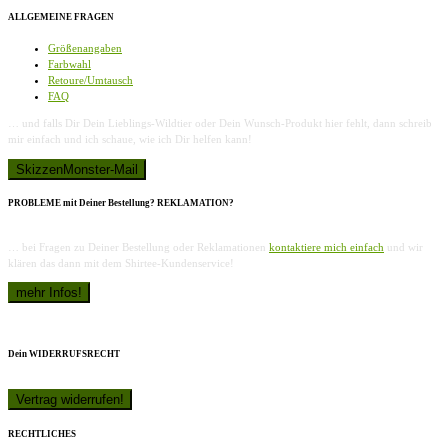
ALLGEMEINE FRAGEN
Größenangaben
Farbwahl
Retoure/Umtausch
FAQ
… und falls Dir Dein Lieblings-Wildtier oder Dein Wunsch-Produkt hier fehlt, dann schreib
mir einfach und ich schaue, wie ich Dir helfen kann!
PROBLEME mit Deiner Bestellung? REKLAMATION?
… bei Fragen zu Deiner Bestellung oder Reklamationen
kontaktiere mich einfach
und wir
klären das dann mit dem Shirtee-Kundenservice!
Dein WIDERRUFSRECHT
RECHTLICHES