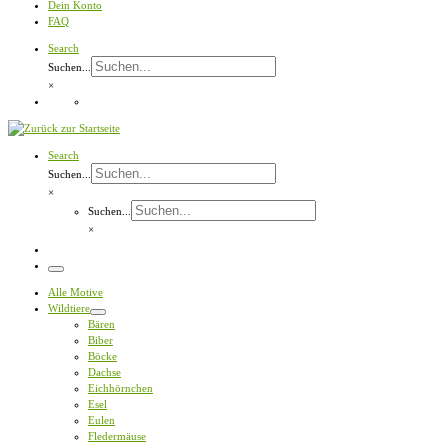
Dein Konto
FAQ
Search
Suchen...
×
Search
Suchen...
×
Suchen...
×
Menü
Alle Motive
Wildtiere
Bären
Biber
Böcke
Dachse
Eichhörnchen
Esel
Eulen
Fledermäuse