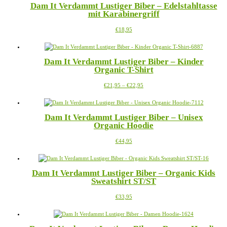
Dam It Verdammt Lustiger Biber – Edelstahltasse
Varianten
der
mit Karabinergriff
auf.
Produktseite
Die
gewählt
Dieses
€
18,95
Optionen
werden
Produkt
können
weist
auf
mehrere
der
Dam It Verdammt Lustiger Biber – Kinder
Varianten
Produktseite
Organic T-Shirt
auf.
gewählt
Die
werden
Preisspanne:
Dieses
€
21,95
–
€
22,95
Optionen
€21,95
Produkt
können
bis
weist
auf
€22,95
mehrere
der
Dam It Verdammt Lustiger Biber – Unisex
Varianten
Produktseite
Organic Hoodie
auf.
gewählt
Die
werden
Dieses
€
44,95
Optionen
Produkt
können
weist
auf
mehrere
der
Dam It Verdammt Lustiger Biber – Organic Kids
Varianten
Produktseite
Sweatshirt ST/ST
auf.
gewählt
Die
werden
Dieses
€
33,95
Optionen
Produkt
können
weist
auf
mehrere
der