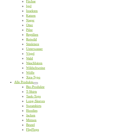
Füchse
Igel
Insekten
Katzen
Nager
Otter
Pilze
Reptilien
Rotwild
Stinktiere
Unterwasser
Vögel
Wald
Waschbären
Wildschweine
Wölfe
Xtra-Typo
Alle Produkte
Bio-Produkte
T-Shirts
Tank-Tops
Long-Sleeves
Sweatshirts
Hoodies
Jacken
Mützen
Beutel
FlipFlops