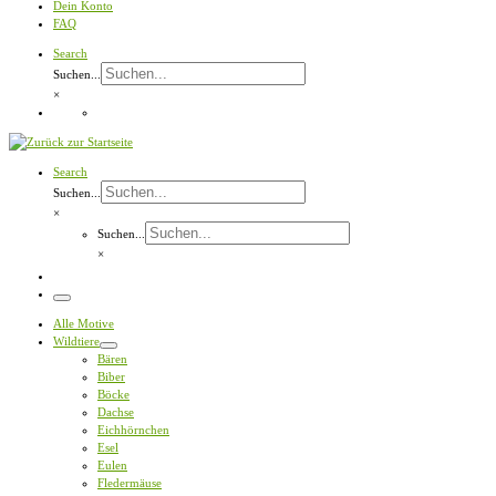
Dein Konto
FAQ
Search
Suchen...
×
Search
Suchen...
×
Suchen...
×
Menü
Alle Motive
Wildtiere
Bären
Biber
Böcke
Dachse
Eichhörnchen
Esel
Eulen
Fledermäuse