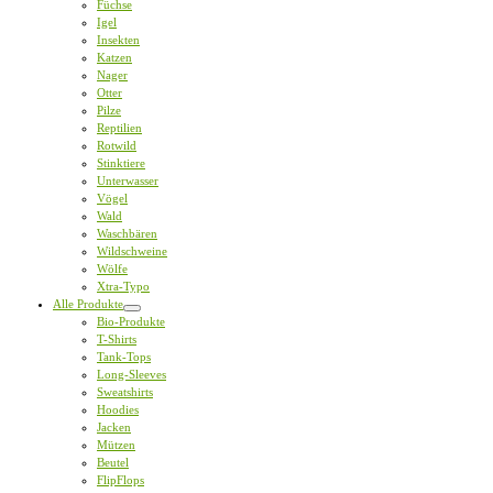
Füchse
Igel
Insekten
Katzen
Nager
Otter
Pilze
Reptilien
Rotwild
Stinktiere
Unterwasser
Vögel
Wald
Waschbären
Wildschweine
Wölfe
Xtra-Typo
Alle Produkte
Bio-Produkte
T-Shirts
Tank-Tops
Long-Sleeves
Sweatshirts
Hoodies
Jacken
Mützen
Beutel
FlipFlops