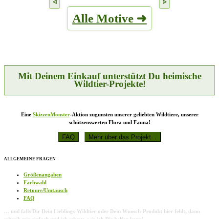
bis
weist
auf
€22,95
mehrere
der
Alle Motive ➜
Varianten
Produktseite
auf.
gewählt
Die
werden
Optionen
können
auf
der
Produktseite
Mit Deinem Einkauf unterstützt Du heimische
gewählt
Wildtier-Projekte!
werden
Eine
SkizzenMonster
-Aktion zugunsten unserer geliebten Wildtiere, unserer
schützenswerten Flora und Fauna!
ALLGEMEINE FRAGEN
Größenangaben
Farbwahl
Retoure/Umtausch
FAQ
… und falls Dir Dein Lieblings-Wildtier oder Dein Wunsch-Produkt hier fehlt, dann