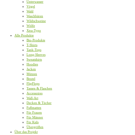
Unterwasser
Vögel
Wald
Waschbären
Wildschweine
Wölfe
Xtra-Typo
Alle Produkte
Bio-Produkte
T-Shirts
Tank-Tops
Long-Sleeves
Sweatshirts
Hoodies
Jacken
Mützen
Beutel
FlipFlops
Tassen & Flaschen
Accessoires
Wall-Art
Decken & Tücher
Fußmatten
Für Frauen
Für Männer
Für Kids
Übergrößen
Über das Projekt