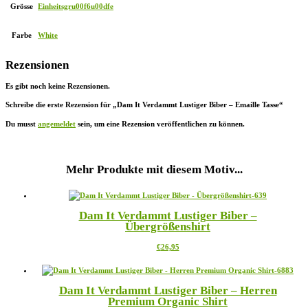
Grösse
Einheitsgru00f6u00dfe
Farbe
White
Rezensionen
Es gibt noch keine Rezensionen.
Schreibe die erste Rezension für „Dam It Verdammt Lustiger Biber – Emaille Tasse“
Du musst
angemeldet
sein, um eine Rezension veröffentlichen zu können.
Mehr Produkte mit diesem Motiv...
Dam It Verdammt Lustiger Biber –
Übergrößenshirt
Dieses
€
26,95
Produkt
weist
mehrere
Dam It Verdammt Lustiger Biber – Herren
Varianten
Premium Organic Shirt
auf.