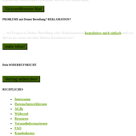
schreib mir einfach und ich schaue, wie ich Dir helfen kann!
PROBLEME mit Deiner Bestellung? REKLAMATION?
… bei Fragen zu Deiner Bestellung oder Reklamationen
kontaktiere mich einfach
und wir
klären das dann mit dem Shirtee-Kundenservice!
Dein WIDERRUFSRECHT
RECHTLICHES
Impressum
Datenschutzerklärung
AGBs
Widerruf
Retouren
Versandinformationen
FAQ
Kundenkonto