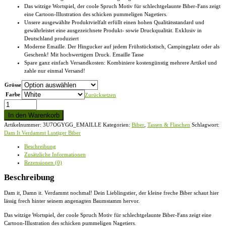
Das witzige Wortspiel, der coole Spruch Motiv für schlechtgelaunte Biber-Fans zeigt
eine Cartoon-Illustration des schicken pummeligen Nagetiers.
Unsere ausgewählte Produktvielfalt erfüllt einen hohen Qualitätsstandard und
gewährleistet eine ausgezeichnete Produkt- sowie Druckqualität. Exklusiv in
Deutschland produziert
Moderne Emaille. Der Hingucker auf jedem Frühstückstisch, Campingplatz oder als
Geschenk! Mit hochwertigem Druck. Emaille Tasse
Spare ganz einfach Versandkosten: Kombiniere kostengünstig mehrere Artikel und
zahle nur einmal Versand!
Grösse
Farbe
Zurücksetzen
Dam
It
In den Warenkorb
Verdammt
Artikelnummer:
3U7OGYGG_EMAILLE
Kategorien:
Biber
,
Tassen & Flaschen
Schlagwort:
Lustiger
Dam It Verdammt Lustiger Biber
Biber
-
Beschreibung
Emaille
Zusätzliche Informationen
Tasse
Rezensionen (0)
Menge
Beschreibung
Dam it, Damn it. Verdammt nochmal! Dein Lieblingstier, der kleine freche Biber schaut hier
lässig frech hinter seinem angenagten Baumstamm hervor.
Das witzige Wortspiel, der coole Spruch Motiv für schlechtgelaunte Biber-Fans zeigt eine
Cartoon-Illustration des schicken pummeligen Nagetiers.