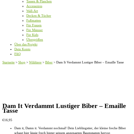
Tassen & Flaschen
Accessoires
Wall-Art
Decken & Tücher
Fußmatten
Für Frauen
Für Männer
Für Kids
Übergrößen
Über das Projekt
Dein Konto
FAQ
Startseite
>
Shop
>
Wildtiere
>
Biber
>
Dam It Verdammt Lustiger Biber – Emaille Tasse
Dam It Verdammt Lustiger Biber – Emaille
Tasse
€
16,95
Dam it, Damn it. Verdammt nochmal! Dein Lieblingstier, der kleine freche Biber
schaut hier lässig frech hinter seinem angenagten Baumstamm hervor.