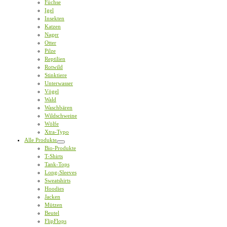
Füchse
Igel
Insekten
Katzen
Nager
Otter
Pilze
Reptilien
Rotwild
Stinktiere
Unterwasser
Vögel
Wald
Waschbären
Wildschweine
Wölfe
Xtra-Typo
Alle Produkte
Bio-Produkte
T-Shirts
Tank-Tops
Long-Sleeves
Sweatshirts
Hoodies
Jacken
Mützen
Beutel
FlipFlops