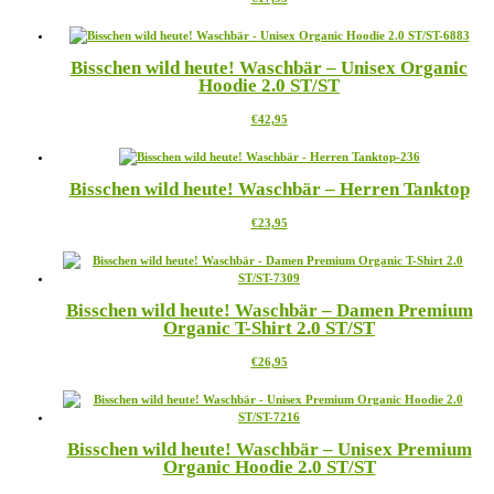
Produkt
Optionen
weist
können
mehrere
auf
Bisschen wild heute! Waschbär – Unisex Organic
Varianten
der
Hoodie 2.0 ST/ST
auf.
Produktseite
Die
gewählt
Dieses
€
42,95
Optionen
werden
Produkt
können
weist
auf
mehrere
der
Bisschen wild heute! Waschbär – Herren Tanktop
Varianten
Produktseite
auf.
gewählt
Dieses
€
23,95
Die
werden
Produkt
Optionen
weist
können
mehrere
auf
Varianten
der
Bisschen wild heute! Waschbär – Damen Premium
auf.
Produktseite
Organic T-Shirt 2.0 ST/ST
Die
gewählt
Optionen
werden
Dieses
€
26,95
können
Produkt
auf
weist
der
mehrere
Produktseite
Varianten
gewählt
Bisschen wild heute! Waschbär – Unisex Premium
auf.
werden
Organic Hoodie 2.0 ST/ST
Die
Optionen