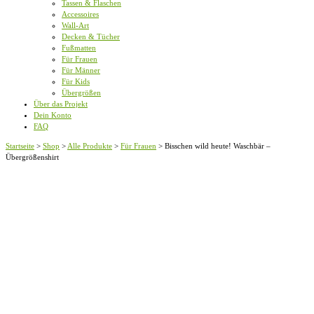
Tassen & Flaschen
Accessoires
Wall-Art
Decken & Tücher
Fußmatten
Für Frauen
Für Männer
Für Kids
Übergrößen
Über das Projekt
Dein Konto
FAQ
Startseite
>
Shop
>
Alle Produkte
>
Für Frauen
>
Bisschen wild heute! Waschbär –
Übergrößenshirt