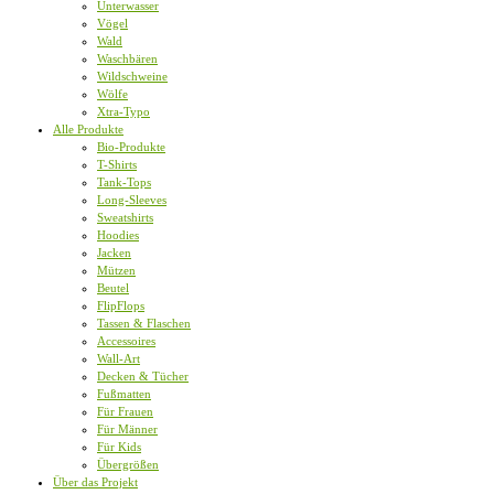
Unterwasser
Vögel
Wald
Waschbären
Wildschweine
Wölfe
Xtra-Typo
Alle Produkte
Bio-Produkte
T-Shirts
Tank-Tops
Long-Sleeves
Sweatshirts
Hoodies
Jacken
Mützen
Beutel
FlipFlops
Tassen & Flaschen
Accessoires
Wall-Art
Decken & Tücher
Fußmatten
Für Frauen
Für Männer
Für Kids
Übergrößen
Über das Projekt