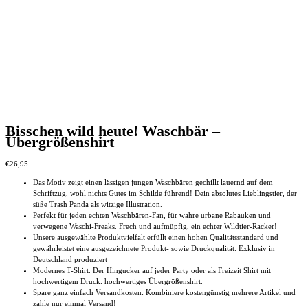
Bisschen wild heute! Waschbär –
Übergrößenshirt
€
26,95
Das Motiv zeigt einen lässigen jungen Waschbären gechillt lauernd auf dem
Schriftzug, wohl nichts Gutes im Schilde führend! Dein absolutes Lieblingstier, der
süße Trash Panda als witzige Illustration.
Perfekt für jeden echten Waschbären-Fan, für wahre urbane Rabauken und
verwegene Waschi-Freaks. Frech und aufmüpfig, ein echter Wildtier-Racker!
Unsere ausgewählte Produktvielfalt erfüllt einen hohen Qualitätsstandard und
gewährleistet eine ausgezeichnete Produkt- sowie Druckqualität. Exklusiv in
Deutschland produziert
Modernes T-Shirt. Der Hingucker auf jeder Party oder als Freizeit Shirt mit
hochwertigem Druck. hochwertiges Übergrößenshirt.
Spare ganz einfach Versandkosten: Kombiniere kostengünstig mehrere Artikel und
zahle nur einmal Versand!