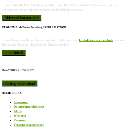
… und falls Dir Dein Lieblings-Wildtier oder Dein Wunsch-Produkt hier fehlt, dann
schreib mir einfach und ich schaue, wie ich Dir helfen kann!
PROBLEME mit Deiner Bestellung? REKLAMATION?
… bei Fragen zu Deiner Bestellung oder Reklamationen
kontaktiere mich einfach
und wir
klären das dann mit dem Shirtee-Kundenservice!
Dein WIDERRUFSRECHT
RECHTLICHES
Impressum
Datenschutzerklärung
AGBs
Widerruf
Retouren
Versandinformationen