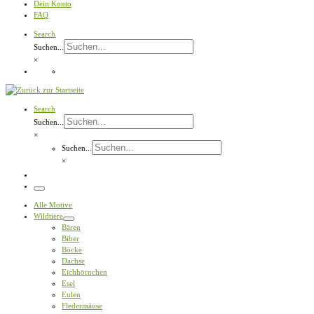
Dein Konto
FAQ
Search
Suchen...
×
Search
Suchen...
×
Suchen...
×
Menü
Alle Motive
Wildtiere
Bären
Biber
Böcke
Dachse
Eichhörnchen
Esel
Eulen
Fledermäuse