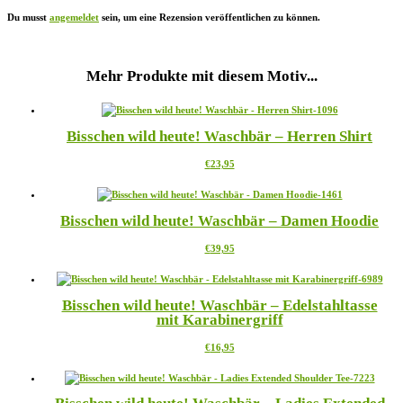
Du musst
angemeldet
sein, um eine Rezension veröffentlichen zu können.
Mehr Produkte mit diesem Motiv...
Bisschen wild heute! Waschbär – Herren Shirt
Dieses
€
23,95
Produkt
weist
mehrere
Bisschen wild heute! Waschbär – Damen Hoodie
Varianten
auf.
Dieses
€
39,95
Die
Produkt
Optionen
weist
können
mehrere
auf
Bisschen wild heute! Waschbär – Edelstahltasse
Varianten
der
mit Karabinergriff
auf.
Produktseite
Die
gewählt
Dieses
€
16,95
Optionen
werden
Produkt
können
weist
auf
mehrere
der