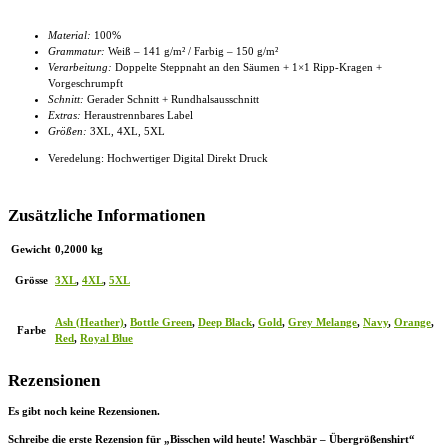
Material:
100%
Grammatur:
Weiß – 141 g/m² / Farbig – 150 g/m²
Verarbeitung:
Doppelte Steppnaht an den Säumen + 1×1 Ripp-Kragen +
Vorgeschrumpft
Schnitt:
Gerader Schnitt + Rundhalsausschnitt
Extras:
Heraustrennbares Label
Größen:
3XL, 4XL
, 5XL
Veredelung: Hochwertiger Digital Direkt Druck
Zusätzliche Informationen
Gewicht
0,2000 kg
Grösse
3XL
,
4XL
,
5XL
Ash (Heather)
,
Bottle Green
,
Deep Black
,
Gold
,
Grey Melange
,
Navy
,
Orange
,
Farbe
Red
,
Royal Blue
Rezensionen
Es gibt noch keine Rezensionen.
Schreibe die erste Rezension für „Bisschen wild heute! Waschbär – Übergrößenshirt“