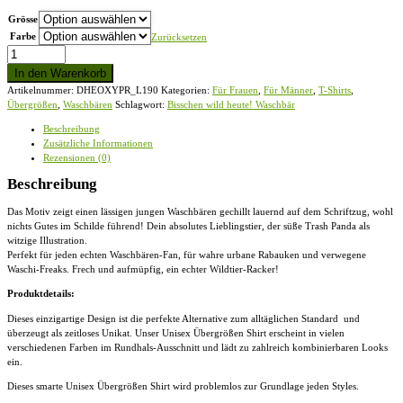
Grösse
Farbe
Zurücksetzen
Bisschen
wild
In den Warenkorb
heute!
Artikelnummer:
DHEOXYPR_L190
Kategorien:
Für Frauen
,
Für Männer
,
T-Shirts
,
Waschbär
Übergrößen
,
Waschbären
Schlagwort:
Bisschen wild heute! Waschbär
-
Übergrößenshirt
Beschreibung
Menge
Zusätzliche Informationen
Rezensionen (0)
Beschreibung
Das Motiv zeigt einen lässigen jungen Waschbären gechillt lauernd auf dem Schriftzug, wohl
nichts Gutes im Schilde führend! Dein absolutes Lieblingstier, der süße Trash Panda als
witzige Illustration.
Perfekt für jeden echten Waschbären-Fan, für wahre urbane Rabauken und verwegene
Waschi-Freaks. Frech und aufmüpfig, ein echter Wildtier-Racker!
Produktdetails:
Dieses einzigartige Design ist die perfekte Alternative zum alltäglichen Standard und
überzeugt als zeitloses Unikat. Unser
Unisex Übergrößen Shirt
erscheint in vielen
verschiedenen Farben im Rundhals-Ausschnitt und lädt zu zahlreich kombinierbaren Looks
ein.
Dieses smarte
Unisex Übergrößen Shirt
wird problemlos zur Grundlage jeden Styles.