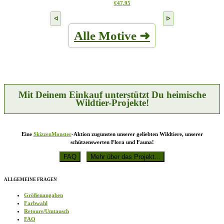
Dieses
€
47,95
können
Produkt
auf
weist
der
mehrere
Produktseite
Alle Motive ➜
Varianten
gewählt
auf.
werden
Die
Optionen
können
auf
der
Produktseite
Mit Deinem Einkauf unterstützt Du heimische
gewählt
Wildtier-Projekte!
werden
Eine
SkizzenMonster
-Aktion zugunsten unserer geliebten Wildtiere, unserer
schützenswerten Flora und Fauna!
ALLGEMEINE FRAGEN
Größenangaben
Farbwahl
Retoure/Umtausch
FAQ