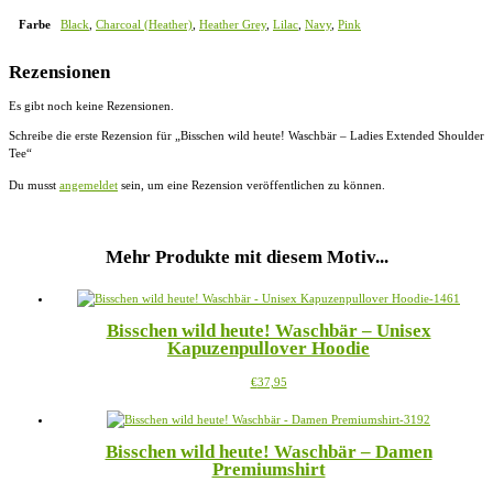
Farbe
Black
,
Charcoal (Heather)
,
Heather Grey
,
Lilac
,
Navy
,
Pink
Rezensionen
Es gibt noch keine Rezensionen.
Schreibe die erste Rezension für „Bisschen wild heute! Waschbär – Ladies Extended Shoulder
Tee“
Du musst
angemeldet
sein, um eine Rezension veröffentlichen zu können.
Mehr Produkte mit diesem Motiv...
Bisschen wild heute! Waschbär – Unisex
Kapuzenpullover Hoodie
Dieses
€
37,95
Produkt
weist
mehrere
Bisschen wild heute! Waschbär – Damen
Varianten
Premiumshirt
auf.
Die