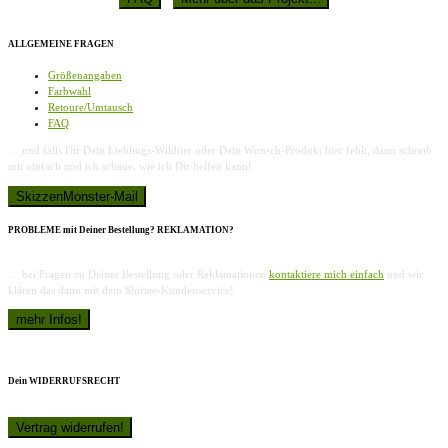
ALLGEMEINE FRAGEN
Größenangaben
Farbwahl
Retoure/Umtausch
FAQ
… und falls Dir Dein Lieblings-Wildtier oder Dein Wunsch-Produkt hier fehlt, dann schreib
mir einfach und ich schaue, wie ich Dir helfen kann!
PROBLEME mit Deiner Bestellung? REKLAMATION?
… bei Fragen zu Deiner Bestellung oder Reklamationen
kontaktiere mich einfach
und wir
klären das dann mit dem Shirtee-Kundenservice!
Dein WIDERRUFSRECHT