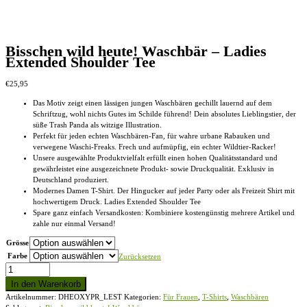
Bisschen wild heute! Waschbär – Ladies
Extended Shoulder Tee
€
25,95
Das Motiv zeigt einen lässigen jungen Waschbären gechillt lauernd auf dem
Schriftzug, wohl nichts Gutes im Schilde führend! Dein absolutes Lieblingstier, der
süße Trash Panda als witzige Illustration.
Perfekt für jeden echten Waschbären-Fan, für wahre urbane Rabauken und
verwegene Waschi-Freaks. Frech und aufmüpfig, ein echter Wildtier-Racker!
Unsere ausgewählte Produktvielfalt erfüllt einen hohen Qualitätsstandard und
gewährleistet eine ausgezeichnete Produkt- sowie Druckqualität. Exklusiv in
Deutschland produziert.
Modernes Damen T-Shirt. Der Hingucker auf jeder Party oder als Freizeit Shirt mit
hochwertigem Druck. Ladies Extended Shoulder Tee
Spare ganz einfach Versandkosten: Kombiniere kostengünstig mehrere Artikel und
zahle nur einmal Versand!
Grösse
Farbe
Zurücksetzen
Bisschen
wild
In den Warenkorb
heute!
Artikelnummer:
DHEOXYPR_LEST
Kategorien:
Für Frauen
,
T-Shirts
,
Waschbären
Waschbär