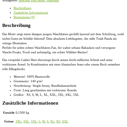
Schlagwort:
Bisschen wild heute! Waschbär
-
Ladies
Beschreibung
Extended
Zusätzliche Informationen
Shoulder
Rezensionen (0)
Tee
Menge
Beschreibung
Das Motiv zeigt einen lässigen jungen Waschbären gechillt lauernd auf dem Schriftzug, wohl
nichts Gutes im Schilde führend! Dein absolutes Lieblingstier, der süße Trash Panda als
witzige Illustration.
Perfekt für jeden echten Waschbären-Fan, für wahre urbane Rabauken und verwegene
Waschi-Freaks. Frech und aufmüpfig, ein echter Wildtier-Racker!
Das verspielte Ladies Shirt überzeugt durch seinen leicht taillierten Schnitt und seine
verkürzten Ärmel. In Kombination mit einer klassischen Jeans oder einem Rock entstehen
tolle Alltagslooks.
Material:
100% Baumwolle
Grammatur:
140 g/m²
Verarbeitung:
Single-Jersey, Rundhalsausschnitt
Form:
Lang geschinitten mit verkürzten Ärmeln
Größen:
XS, S, M, L, XL, XXL, 3XL, 4XL, 5XL
Zusätzliche Informationen
Gewicht
0,1500 kg
Grösse
3XL
,
4XL
,
5XL
,
L
,
M
,
S
,
XL
,
XS
,
XXL