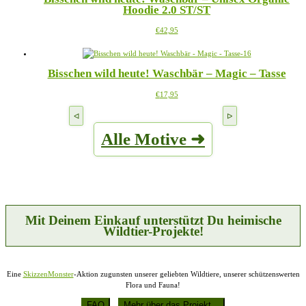
Hoodie 2.0 ST/ST
auf.
Produktseite
Die
gewählt
Dieses
€
42,95
Optionen
werden
Produkt
können
weist
auf
mehrere
der
Bisschen wild heute! Waschbär – Magic – Tasse
Varianten
Produktseite
auf.
gewählt
Dieses
€
17,95
Die
werden
Produkt
Optionen
weist
können
mehrere
auf
Alle Motive ➜
Varianten
der
auf.
Produktseite
Die
gewählt
Optionen
werden
können
auf
der
Produktseite
Mit Deinem Einkauf unterstützt Du heimische
gewählt
Wildtier-Projekte!
werden
Eine
SkizzenMonster
-Aktion zugunsten unserer geliebten Wildtiere, unserer schützenswerten
Flora und Fauna!