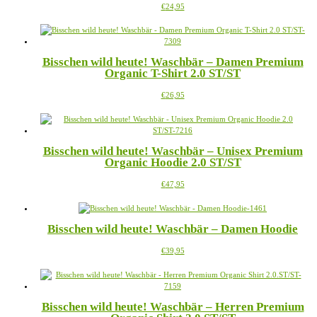
Dieses
€
24,95
Optionen
Produkt
können
weist
auf
mehrere
der
Varianten
Produktseite
Bisschen wild heute! Waschbär – Damen Premium
auf.
gewählt
Organic T-Shirt 2.0 ST/ST
Die
werden
Optionen
Dieses
€
26,95
können
Produkt
auf
weist
der
mehrere
Produktseite
Varianten
gewählt
Bisschen wild heute! Waschbär – Unisex Premium
auf.
werden
Organic Hoodie 2.0 ST/ST
Die
Optionen
Dieses
€
47,95
können
Produkt
auf
weist
der
mehrere
Produktseite
Bisschen wild heute! Waschbär – Damen Hoodie
Varianten
gewählt
auf.
werden
Dieses
€
39,95
Die
Produkt
Optionen
weist
können
mehrere
auf
Varianten
der
Bisschen wild heute! Waschbär – Herren Premium
auf.
Produktseite