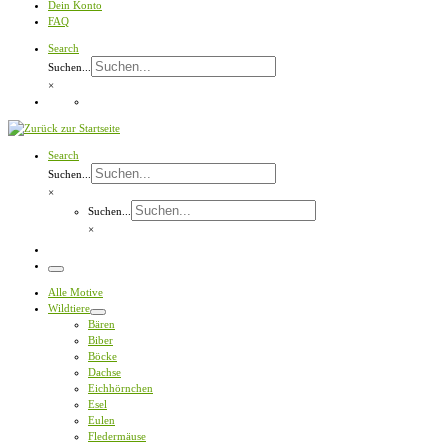
Dein Konto
FAQ
Search
Suchen...
×
Search
Suchen...
×
Suchen...
×
Menü
Alle Motive
Wildtiere
Bären
Biber
Böcke
Dachse
Eichhörnchen
Esel
Eulen
Fledermäuse