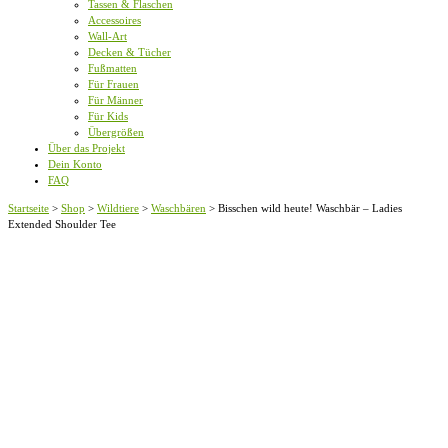
Tassen & Flaschen
Accessoires
Wall-Art
Decken & Tücher
Fußmatten
Für Frauen
Für Männer
Für Kids
Übergrößen
Über das Projekt
Dein Konto
FAQ
Startseite
>
Shop
>
Wildtiere
>
Waschbären
>
Bisschen wild heute! Waschbär – Ladies
Extended Shoulder Tee