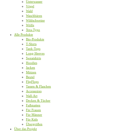
Unterwasser
Vögel
Wald
Waschbären
Wildschweine
Wölfe
Xtra-Typo
Alle Produkte
Bio-Produkte
T-Shirts
Tank-Tops
Long-Sleeves
Sweatshirts
Hoodies
Jacken
Mützen
Beutel
FlipFlops
Tassen & Flaschen
Accessoires
Wall-Art
Decken & Tücher
Fußmatten
Für Frauen
Für Männer
Für Kids
Übergrößen
Über das Projekt