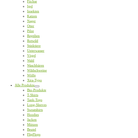
Füchse
Igel
Insekten
Katzen
Nager
Otter
Pilze
Reptilien
Rotwild
Stinktiere
Unterwasser
Vögel
Wald
Waschbären
Wildschweine
Wölfe
Xtra-Typo
Alle Produkte
Bio-Produkte
T-Shirts
Tank-Tops
Long-Sleeves
Sweatshirts
Hoodies
Jacken
Mützen
Beutel
FlipFlops