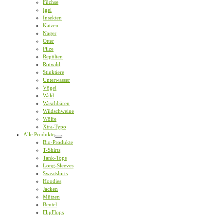
Füchse
Igel
Insekten
Katzen
Nager
Otter
Pilze
Reptilien
Rotwild
Stinktiere
Unterwasser
Vögel
Wald
Waschbären
Wildschweine
Wölfe
Xtra-Typo
Alle Produkte
Bio-Produkte
T-Shirts
Tank-Tops
Long-Sleeves
Sweatshirts
Hoodies
Jacken
Mützen
Beutel
FlipFlops