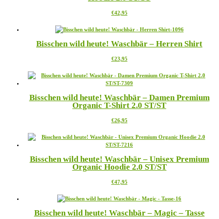
Die
Dieses
€
42,95
Optionen
Produkt
können
weist
auf
mehrere
der
Bisschen wild heute! Waschbär – Herren Shirt
Varianten
Produktseite
auf.
gewählt
Dieses
€
23,95
Die
werden
Produkt
Optionen
weist
können
mehrere
auf
Varianten
der
Bisschen wild heute! Waschbär – Damen Premium
auf.
Produktseite
Organic T-Shirt 2.0 ST/ST
Die
gewählt
Optionen
werden
Dieses
€
26,95
können
Produkt
auf
weist
der
mehrere
Produktseite
Varianten
gewählt
Bisschen wild heute! Waschbär – Unisex Premium
auf.
werden
Organic Hoodie 2.0 ST/ST
Die
Optionen
Dieses
€
47,95
können
Produkt
auf
weist
der
mehrere
Produktseite
Bisschen wild heute! Waschbär – Magic – Tasse
Varianten
gewählt