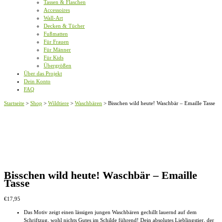
Tassen & Flaschen
Accessoires
Wall-Art
Decken & Tücher
Fußmatten
Für Frauen
Für Männer
Für Kids
Übergrößen
Über das Projekt
Dein Konto
FAQ
Startseite
>
Shop
>
Wildtiere
>
Waschbären
>
Bisschen wild heute! Waschbär – Emaille Tasse
Bisschen wild heute! Waschbär – Emaille
Tasse
€
17,95
Das Motiv zeigt einen lässigen jungen Waschbären gechillt lauernd auf dem
Schriftzug, wohl nichts Gutes im Schilde führend! Dein absolutes Lieblingstier, der