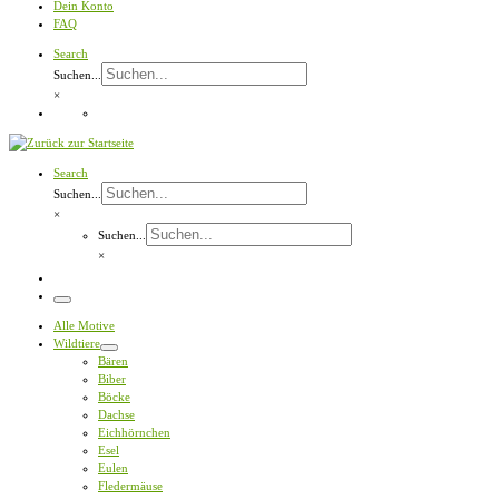
Dein Konto
FAQ
Search
Suchen...
×
Search
Suchen...
×
Suchen...
×
Menü
Alle Motive
Wildtiere
Bären
Biber
Böcke
Dachse
Eichhörnchen
Esel
Eulen
Fledermäuse