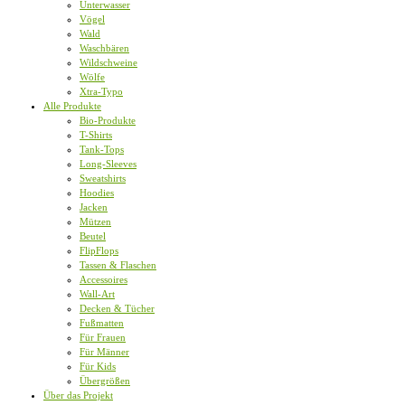
Unterwasser
Vögel
Wald
Waschbären
Wildschweine
Wölfe
Xtra-Typo
Alle Produkte
Bio-Produkte
T-Shirts
Tank-Tops
Long-Sleeves
Sweatshirts
Hoodies
Jacken
Mützen
Beutel
FlipFlops
Tassen & Flaschen
Accessoires
Wall-Art
Decken & Tücher
Fußmatten
Für Frauen
Für Männer
Für Kids
Übergrößen
Über das Projekt