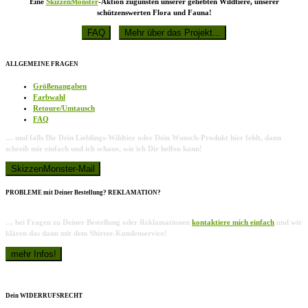
Eine
SkizzenMonster
-Aktion zugunsten unserer geliebten Wildtiere, unserer
schützenswerten Flora und Fauna!
ALLGEMEINE FRAGEN
Größenangaben
Farbwahl
Retoure/Umtausch
FAQ
… und falls Dir Dein Lieblings-Wildtier oder Dein Wunsch-Produkt hier fehlt, dann
schreib mir einfach und ich schaue, wie ich Dir helfen kann!
PROBLEME mit Deiner Bestellung? REKLAMATION?
… bei Fragen zu Deiner Bestellung oder Reklamationen
kontaktiere mich einfach
und wir
klären das dann mit dem Shirtee-Kundenservice!
Dein WIDERRUFSRECHT