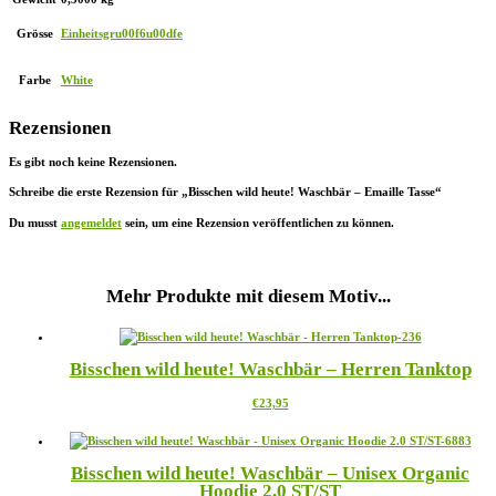
Grösse
Einheitsgru00f6u00dfe
Farbe
White
Rezensionen
Es gibt noch keine Rezensionen.
Schreibe die erste Rezension für „Bisschen wild heute! Waschbär – Emaille Tasse“
Du musst
angemeldet
sein, um eine Rezension veröffentlichen zu können.
Mehr Produkte mit diesem Motiv...
Bisschen wild heute! Waschbär – Herren Tanktop
Dieses
€
23,95
Produkt
weist
mehrere
Bisschen wild heute! Waschbär – Unisex Organic
Varianten
Hoodie 2.0 ST/ST
auf.