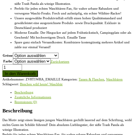
süße Trash Panda als witzige Illustration.
Perfekt für jeden echten Waschbären-Fan, für wahre urbane Rabauken und
verwegene Waschi-Freaks. Frech und aufmüpfig, ein echter Wildtier-Racker!
Unsere ausgewählte Produktvielfalt erfüllt einen hohen Qualitätsstandard und
gewährleistet eine ausgezeichnete Produkt- sowie Druckqualität. Exklusiv in
Deutschland produziert
Moderne Emaille. Der Hingucker auf jedem Frühstückstisch, Campingplatz oder als
Geschenk! Mit hochwertigem Druck. Emaille Tasse
Spare ganz einfach Versandkosten: Kombiniere kostengünstig mehrere Artikel und
zahle nur einmal Versand!
Grösse
Farbe
Zurücksetzen
Bisschen
wild
In den Warenkorb
heute!
Artikelnummer:
ZV8T1WHA_EMAILLE
Kategorien:
Tassen & Flaschen
,
Waschbären
Waschbär
Schlagwort:
Bisschen wild heute! Waschbär
-
Emaille
Beschreibung
Tasse
Zusätzliche Informationen
Menge
Rezensionen (0)
Beschreibung
Das Motiv zeigt einen lässigen jungen Waschbären gechillt lauernd auf dem Schriftzug, wohl
nichts Gutes im Schilde führend! Dein absolutes Lieblingstier, der süße Trash Panda als
witzige Illustration.
Perfekt für jeden echten Waschbären-Fan, für wahre urbane Rabauken und verwegene