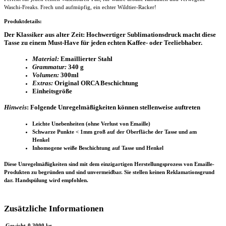
Waschi-Freaks. Frech und aufmüpfig, ein echter Wildtier-Racker!
Produktdetails:
Der Klassiker aus alter Zeit: Hochwertiger Sublimationsdruck macht diese
Tasse zu einem Must-Have für jeden echten Kaffee- oder Teeliebhaber.
Material:
Emaillierter Stahl
Grammatur:
340 g
Volumen:
300ml
Extras:
Original ORCA Beschichtung
Einheitsgröße
Hinweis
:
Folgende Unregelmäßigkeiten können stellenweise auftreten
Leichte Unebenheiten (ohne Verlust von Emaille)
Schwarze Punkte < 1mm groß auf der Oberfläche der Tasse und am
Henkel
Inhomogene weiße Beschichtung auf Tasse und Henkel
Diese Unregelmäßigkeiten sind mit dem einzigartigen Herstellungsprozess von Emaille-
Produkten zu begründen und sind unvermeidbar. Sie stellen keinen Reklamationsgrund
dar. Handspülung wird empfohlen.
Zusätzliche Informationen
Gewicht
0,3000 kg