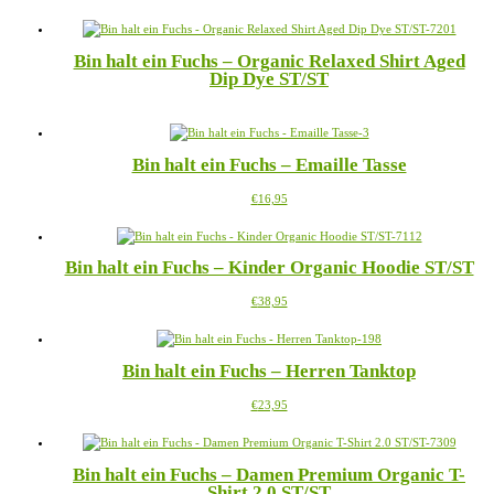
€35,95
Produkt
können
bis
weist
auf
€38,95
mehrere
der
Bin halt ein Fuchs – Organic Relaxed Shirt Aged
Varianten
Produktseite
Dip Dye ST/ST
auf.
gewählt
Die
werden
Dieses
Optionen
Produkt
können
weist
auf
Bin halt ein Fuchs – Emaille Tasse
mehrere
der
Varianten
Produktseite
Dieses
€
16,95
auf.
gewählt
Produkt
Die
werden
weist
Optionen
mehrere
können
Bin halt ein Fuchs – Kinder Organic Hoodie ST/ST
Varianten
auf
auf.
der
Dieses
€
38,95
Die
Produktseite
Produkt
Optionen
gewählt
weist
können
werden
mehrere
auf
Bin halt ein Fuchs – Herren Tanktop
Varianten
der
auf.
Produktseite
Dieses
€
23,95
Die
gewählt
Produkt
Optionen
werden
weist
können
mehrere
auf
Bin halt ein Fuchs – Damen Premium Organic T-
Varianten
der
Shirt 2.0 ST/ST
auf.