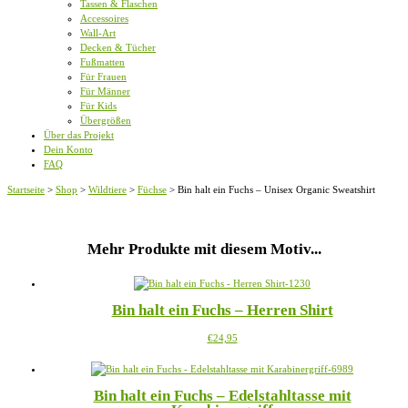
Tassen & Flaschen
Accessoires
Wall-Art
Decken & Tücher
Fußmatten
Für Frauen
Für Männer
Für Kids
Übergrößen
Über das Projekt
Dein Konto
FAQ
Startseite
>
Shop
>
Wildtiere
>
Füchse
>
Bin halt ein Fuchs – Unisex Organic Sweatshirt
Mehr Produkte mit diesem Motiv...
Bin halt ein Fuchs – Herren Shirt
Dieses
€
24,95
Produkt
weist
mehrere
Bin halt ein Fuchs – Edelstahltasse mit
Varianten