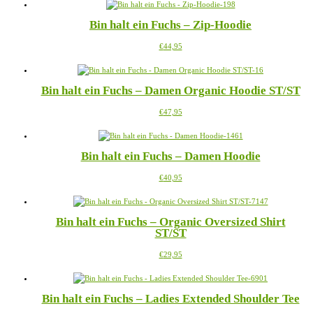
weist
auf
mehrere
der
Bin halt ein Fuchs – Zip-Hoodie
Varianten
Produktseite
auf.
gewählt
Dieses
€
44,95
Die
werden
Produkt
Optionen
weist
können
mehrere
auf
Bin halt ein Fuchs – Damen Organic Hoodie ST/ST
Varianten
der
auf.
Produktseite
Dieses
€
47,95
Die
gewählt
Produkt
Optionen
werden
weist
können
mehrere
auf
Bin halt ein Fuchs – Damen Hoodie
Varianten
der
auf.
Produktseite
Dieses
€
40,95
Die
gewählt
Produkt
Optionen
werden
weist
können
mehrere
auf
Bin halt ein Fuchs – Organic Oversized Shirt
Varianten
der
ST/ST
auf.
Produktseite
Die
gewählt
Dieses
€
29,95
Optionen
werden
Produkt
können
weist
auf
mehrere
der
Bin halt ein Fuchs – Ladies Extended Shoulder Tee
Varianten
Produktseite
auf.
gewählt