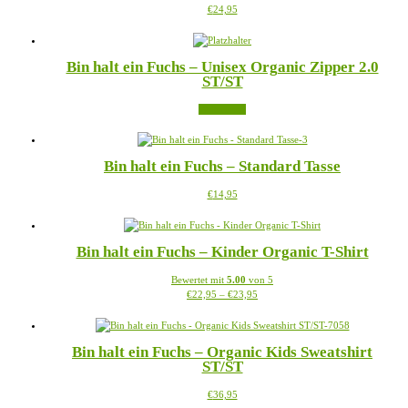
Dieses
€
24,95
Die
werden
Produkt
Optionen
weist
können
mehrere
auf
Bin halt ein Fuchs – Unisex Organic Zipper 2.0
Varianten
der
ST/ST
auf.
Produktseite
Die
gewählt
Weiterlesen
Optionen
werden
können
auf
der
Bin halt ein Fuchs – Standard Tasse
Produktseite
gewählt
Dieses
€
14,95
werden
Produkt
weist
mehrere
Bin halt ein Fuchs – Kinder Organic T-Shirt
Varianten
auf.
Bewertet mit
5.00
von 5
Die
Preisspanne:
Dieses
€
22,95
–
€
23,95
Optionen
€22,95
Produkt
können
bis
weist
auf
€23,95
mehrere
der
Bin halt ein Fuchs – Organic Kids Sweatshirt
Varianten
Produktseite
ST/ST
auf.
gewählt
Die
werden
Dieses
€
36,95
Optionen