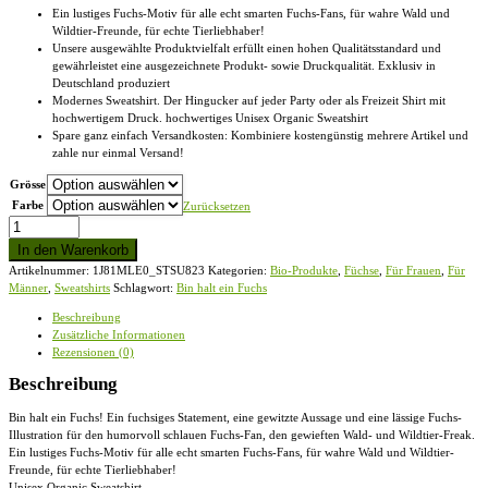
Ein lustiges Fuchs-Motiv für alle echt smarten Fuchs-Fans, für wahre Wald und
Wildtier-Freunde, für echte Tierliebhaber!
Unsere ausgewählte Produktvielfalt erfüllt einen hohen Qualitätsstandard und
gewährleistet eine ausgezeichnete Produkt- sowie Druckqualität. Exklusiv in
Deutschland produziert
Modernes Sweatshirt. Der Hingucker auf jeder Party oder als Freizeit Shirt mit
hochwertigem Druck. hochwertiges Unisex Organic Sweatshirt
Spare ganz einfach Versandkosten: Kombiniere kostengünstig mehrere Artikel und
zahle nur einmal Versand!
Grösse
Farbe
Zurücksetzen
Bin
halt
In den Warenkorb
ein
Artikelnummer:
1J81MLE0_STSU823
Kategorien:
Bio-Produkte
,
Füchse
,
Für Frauen
,
Für
Fuchs
Männer
,
Sweatshirts
Schlagwort:
Bin halt ein Fuchs
-
Unisex
Beschreibung
Organic
Zusätzliche Informationen
Sweatshirt
Rezensionen (0)
Menge
Beschreibung
Bin halt ein Fuchs! Ein fuchsiges Statement, eine gewitzte Aussage und eine lässige Fuchs-
Illustration für den humorvoll schlauen Fuchs-Fan, den gewieften Wald- und Wildtier-Freak.
Ein lustiges Fuchs-Motiv für alle echt smarten Fuchs-Fans, für wahre Wald und Wildtier-
Freunde, für echte Tierliebhaber!
Unisex Organic Sweatshirt