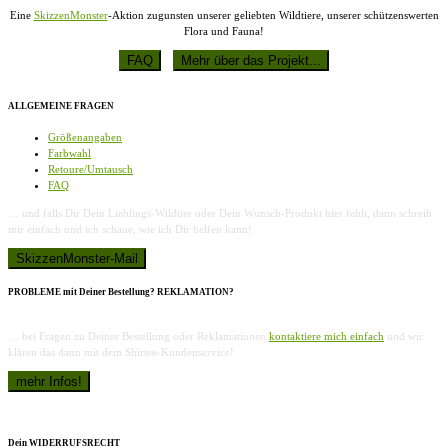
Eine
SkizzenMonster
-Aktion zugunsten unserer geliebten Wildtiere, unserer schützenswerten
Flora und Fauna!
ALLGEMEINE FRAGEN
Größenangaben
Farbwahl
Retoure/Umtausch
FAQ
… und falls Dir Dein Lieblings-Wildtier oder Dein Wunsch-Produkt hier fehlt, dann schreib
mir einfach und ich schaue, wie ich Dir helfen kann!
PROBLEME mit Deiner Bestellung? REKLAMATION?
… bei Fragen zu Deiner Bestellung oder Reklamationen
kontaktiere mich einfach
und wir
klären das dann mit dem Shirtee-Kundenservice!
Dein WIDERRUFSRECHT