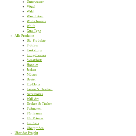
Unterwasser
Vögel
Wald
Waschbären
Wildschweine
Wölfe
Xtra-Typo
Alle Produkte
Bio-Produkte
T-Shirts
Tank-Tops
Long-Sleeves
Sweatshirts
Hoodies
Jacken
Mützen
Beutel
FlipFlops
Tassen & Flaschen
Accessoires
Wall-Art
Decken & Tücher
Fußmatten
Für Frauen
Für Männer
Für Kids
Übergrößen
Über das Projekt