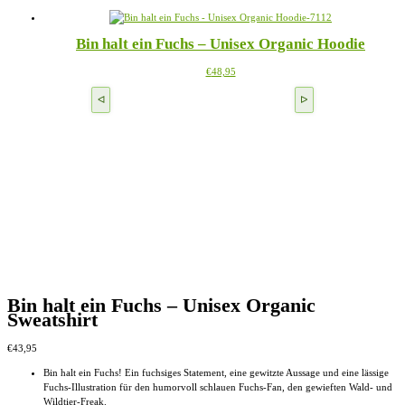
Produkt
können
weist
auf
mehrere
der
Bin halt ein Fuchs – Unisex Organic Hoodie
Varianten
Produktseite
auf.
gewählt
Dieses
€
48,95
Die
werden
Produkt
Optionen
weist
können
mehrere
auf
Varianten
der
auf.
Produktseite
Die
gewählt
Optionen
werden
können
auf
der
Produktseite
gewählt
werden
Bin halt ein Fuchs – Unisex Organic
Sweatshirt
€
43,95
Bin halt ein Fuchs! Ein fuchsiges Statement, eine gewitzte Aussage und eine lässige
Fuchs-Illustration für den humorvoll schlauen Fuchs-Fan, den gewieften Wald- und
Wildtier-Freak.