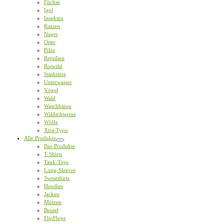
Füchse
Igel
Insekten
Katzen
Nager
Otter
Pilze
Reptilien
Rotwild
Stinktiere
Unterwasser
Vögel
Wald
Waschbären
Wildschweine
Wölfe
Xtra-Typo
Alle Produkte
Bio-Produkte
T-Shirts
Tank-Tops
Long-Sleeves
Sweatshirts
Hoodies
Jacken
Mützen
Beutel
FlipFlops