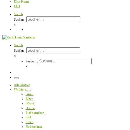
Dein Konto
FAQ
Search
Suchen...
×
Search
Suchen...
×
Suchen...
×
Menü
Alle Motive
Wildtiere
Bären
Biber
Böcke
Dachse
Eichhörnchen
Esel
Eulen
Fledermäuse