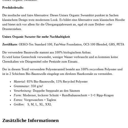
Produktdetails:
Die modische und faire Alternative: Dieses Unisex Organic Sweatshirt punktet in Sachen
klassischem Design trotz modernem Look. Es bildet eine Alternative zum klassischen Hoodie
und bietet sich vor allem für die Übergangsjahreszeit an, egal ob zum Drüber- oder
Drunterziehen.
Unisex Organic Sweater für mehr Nachhaltigkeit
Zertifikate
: OEKO-Tex Standard 100, FairWear Foundation, OCS 100 Blended, GRS, PETA
Die verwendete Baumwolle stammt aus 100% biologischem Anbau.
Es wird keine Gentechnik verwendet, weniger Wasser verbraucht und es kommen keine
Chemikalien wie Düngemittel oder Pestizide zum Einsatz.
Der in diesem Textil verwendete Polyesteranteil besteht aus 100% recyceltem Polyester und
ist in 2 Schichten Bio-Baumwolle eingelegt um direkten Hautkontakt zu vermeiden.
Material:
85% Bio-Baumwolle, 15% Recycled Polyester
Grammatur:
350 g/m²
Verarbeitung:
Doppelte Steppnaht an den Säumen
Form:
Moderner, lockerer Schnitt + Rundhalsausschnitt + 1×1 Ripp-Kragen
Extras:
Vorgewaschen + Tagless
Größen:
S, M, L, XL, XXL
Zusätzliche Informationen