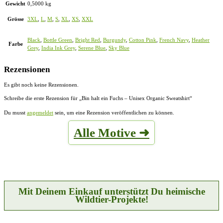
Gewicht
0,5000 kg
Grösse
3XL
,
L
,
M
,
S
,
XL
,
XS
,
XXL
Black
,
Bottle Green
,
Bright Red
,
Burgundy
,
Cotton Pink
,
French Navy
,
Heather
Farbe
Grey
,
India Ink Grey
,
Serene Blue
,
Sky Blue
Rezensionen
Es gibt noch keine Rezensionen.
Schreibe die erste Rezension für „Bin halt ein Fuchs – Unisex Organic Sweatshirt“
Du musst
angemeldet
sein, um eine Rezension veröffentlichen zu können.
Alle Motive ➜
Mit Deinem Einkauf unterstützt Du heimische
Wildtier-Projekte!