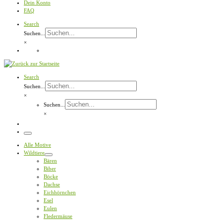
Dein Konto
FAQ
Search
Suchen...
×
Search
Suchen...
×
Suchen...
×
Menü
Alle Motive
Wildtiere
Bären
Biber
Böcke
Dachse
Eichhörnchen
Esel
Eulen
Fledermäuse