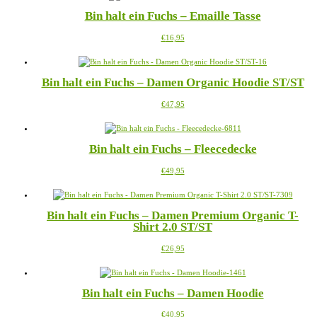
mehrere
auf
Bin halt ein Fuchs – Emaille Tasse
Varianten
der
auf.
Produktseite
Dieses
€
16,95
Die
gewählt
Produkt
Optionen
werden
weist
können
mehrere
auf
Bin halt ein Fuchs – Damen Organic Hoodie ST/ST
Varianten
der
auf.
Produktseite
Dieses
€
47,95
Die
gewählt
Produkt
Optionen
werden
weist
können
mehrere
auf
Bin halt ein Fuchs – Fleecedecke
Varianten
der
auf.
Produktseite
Dieses
€
49,95
Die
gewählt
Produkt
Optionen
werden
weist
können
mehrere
auf
Bin halt ein Fuchs – Damen Premium Organic T-
Varianten
der
Shirt 2.0 ST/ST
auf.
Produktseite
Die
gewählt
Dieses
€
26,95
Optionen
werden
Produkt
können
weist
auf
mehrere
der
Bin halt ein Fuchs – Damen Hoodie
Varianten
Produktseite
auf.
gewählt
Dieses
€
40,95
Die
werden