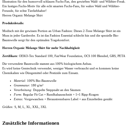
Illustration für den humorvoll schlauen Fuchs-Fan, den gewieften Wald- und Wildtier-Freak.
Ein lustiges Fuchs-Motiv für alle echt smarten Fuchs-Fans, für wahre Wald und Wildtier-
Freunde, für echte Tierliebhaber!
Herren Organic Melange Shirt
Produktdetails:
Modisch mit der gewissen Portion an Urban Fashion: Dieses 2-Tone Melange Shirt ist ein
Muss in jeder Garderobe. Es ist das Fashion Essential schlecht hin und die spezielle Bio-
Baumwolle sorgt für den optimalen Tragekomfort.
Herren Organic Melange Shirt für mehr Nachhaltigkeit
Zertifikate
: OEKO-Tex Standard 100, FairWear Foundation, OCS 100 Blended, GRS, PETA
Die verwendete Baumwolle stammt aus 100% biologischem Anbau.
Es wird keine Gentechnik verwendet, weniger Wasser verbraucht und es kommen keine
Chemikalien wie Düngemittel oder Pestizide zum Einsatz.
Material:
100% Bio-Baumwolle
Grammatur:
180 g/m²
Verarbeitung:
Doppelte Steppnaht an den Säumen
Form:
Regular Fit Cut + Rundhalsausschnitt + 1×1 Ripp-Kragen
Extras:
Vorgewaschen + Heraustrennbares Label + aus Einzelteilen genäht
Größen:
S, M, L, XL, XXL, 3XL
Zusätzliche Informationen