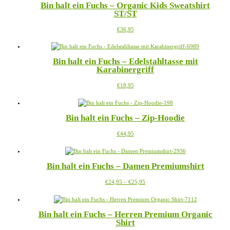
Bin halt ein Fuchs – Organic Kids Sweatshirt
Varianten
ST/ST
auf.
Die
Dieses
€
36,95
Optionen
Produkt
können
weist
auf
mehrere
der
Bin halt ein Fuchs – Edelstahltasse mit
Varianten
Produktseite
Karabinergriff
auf.
gewählt
Die
werden
Dieses
€
18,95
Optionen
Produkt
können
weist
auf
mehrere
der
Bin halt ein Fuchs – Zip-Hoodie
Varianten
Produktseite
auf.
gewählt
Dieses
€
44,95
Die
werden
Produkt
Optionen
weist
können
mehrere
auf
Bin halt ein Fuchs – Damen Premiumshirt
Varianten
der
auf.
Produktseite
Preisspanne:
Dieses
€
24,95
–
€
25,95
Die
gewählt
€24,95
Produkt
Optionen
werden
bis
weist
können
€25,95
mehrere
auf
Bin halt ein Fuchs – Herren Premium Organic
Varianten
der
Shirt
auf.
Produktseite