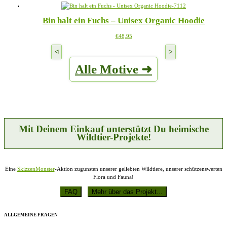
weist
mehrere
Bin halt ein Fuchs – Unisex Organic Hoodie
Varianten
auf.
Dieses
€
48,95
Die
Produkt
Optionen
weist
können
mehrere
auf
Alle Motive ➜
Varianten
der
auf.
Produktseite
Die
gewählt
Optionen
werden
können
auf
der
Produktseite
Mit Deinem Einkauf unterstützt Du heimische
gewählt
Wildtier-Projekte!
werden
Eine
SkizzenMonster
-Aktion zugunsten unserer geliebten Wildtiere, unserer schützenswerten
Flora und Fauna!
ALLGEMEINE FRAGEN