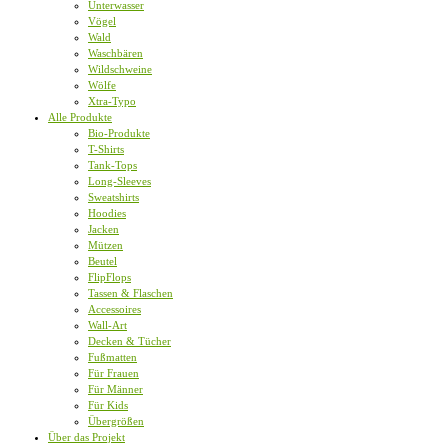
Unterwasser
Vögel
Wald
Waschbären
Wildschweine
Wölfe
Xtra-Typo
Alle Produkte
Bio-Produkte
T-Shirts
Tank-Tops
Long-Sleeves
Sweatshirts
Hoodies
Jacken
Mützen
Beutel
FlipFlops
Tassen & Flaschen
Accessoires
Wall-Art
Decken & Tücher
Fußmatten
Für Frauen
Für Männer
Für Kids
Übergrößen
Über das Projekt