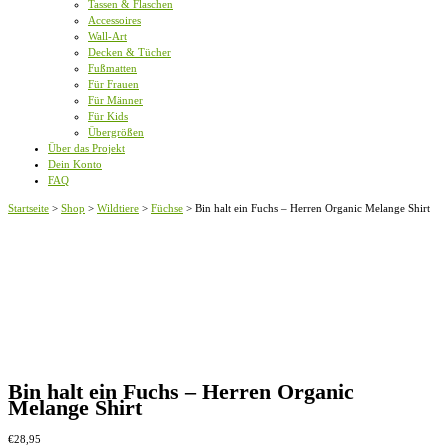
Tassen & Flaschen
Accessoires
Wall-Art
Decken & Tücher
Fußmatten
Für Frauen
Für Männer
Für Kids
Übergrößen
Über das Projekt
Dein Konto
FAQ
Startseite
>
Shop
>
Wildtiere
>
Füchse
>
Bin halt ein Fuchs – Herren Organic Melange Shirt
Bin halt ein Fuchs – Herren Organic
Melange Shirt
€
28,95