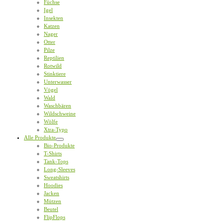
Füchse
Igel
Insekten
Katzen
Nager
Otter
Pilze
Reptilien
Rotwild
Stinktiere
Unterwasser
Vögel
Wald
Waschbären
Wildschweine
Wölfe
Xtra-Typo
Alle Produkte
Bio-Produkte
T-Shirts
Tank-Tops
Long-Sleeves
Sweatshirts
Hoodies
Jacken
Mützen
Beutel
FlipFlops