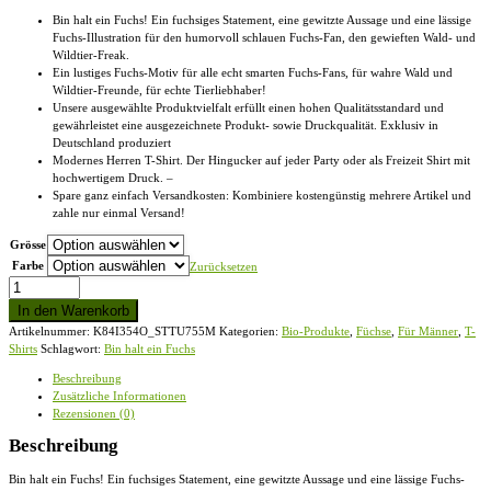
Bin halt ein Fuchs! Ein fuchsiges Statement, eine gewitzte Aussage und eine lässige
Fuchs-Illustration für den humorvoll schlauen Fuchs-Fan, den gewieften Wald- und
Wildtier-Freak.
Ein lustiges Fuchs-Motiv für alle echt smarten Fuchs-Fans, für wahre Wald und
Wildtier-Freunde, für echte Tierliebhaber!
Unsere ausgewählte Produktvielfalt erfüllt einen hohen Qualitätsstandard und
gewährleistet eine ausgezeichnete Produkt- sowie Druckqualität. Exklusiv in
Deutschland produziert
Modernes Herren T-Shirt. Der Hingucker auf jeder Party oder als Freizeit Shirt mit
hochwertigem Druck. –
Spare ganz einfach Versandkosten: Kombiniere kostengünstig mehrere Artikel und
zahle nur einmal Versand!
Grösse
Farbe
Zurücksetzen
Bin
halt
In den Warenkorb
ein
Artikelnummer:
K84I354O_STTU755M
Kategorien:
Bio-Produkte
,
Füchse
,
Für Männer
,
T-
Fuchs
Shirts
Schlagwort:
Bin halt ein Fuchs
-
Herren
Beschreibung
Organic
Zusätzliche Informationen
Melange
Rezensionen (0)
Shirt
Menge
Beschreibung
Bin halt ein Fuchs! Ein fuchsiges Statement, eine gewitzte Aussage und eine lässige Fuchs-