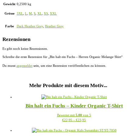
Gewicht
0,2500 kg
Grösse
3XL
,
L
,
M
,
S
,
XL
,
XS
,
XXL
Farbe
Dark Heather Grey
,
Heather Grey
Rezensionen
Es gibt noch keine Rezensionen.
Schreibe die erste Rezension für „Bin halt ein Fuchs – Herren Organic Melange Shirt“
Du musst
angemeldet
sein, um eine Rezension veröffentlichen zu können.
Mehr Produkte mit diesem Motiv...
Bin halt ein Fuchs – Kinder Organic T-Shirt
Bewertet mit
5.00
von 5
Preisspanne:
Dieses
€
22,95
–
€
23,95
€22,95
Produkt
bis
weist
€23,95
mehrere