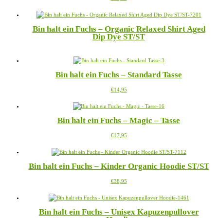
Produkt
Optionen
weist
können
mehrere
auf
Bin halt ein Fuchs – Organic Relaxed Shirt Aged
Varianten
der
Dip Dye ST/ST
auf.
Produktseite
Die
gewählt
Dieses
Optionen
werden
Produkt
können
weist
auf
Bin halt ein Fuchs – Standard Tasse
mehrere
der
Varianten
Produktseite
Dieses
€
14,95
auf.
gewählt
Produkt
Die
werden
weist
Optionen
mehrere
können
Bin halt ein Fuchs – Magic – Tasse
Varianten
auf
auf.
der
Dieses
€
17,95
Die
Produktseite
Produkt
Optionen
gewählt
weist
können
werden
mehrere
auf
Bin halt ein Fuchs – Kinder Organic Hoodie ST/ST
Varianten
der
auf.
Produktseite
Dieses
€
38,95
Die
gewählt
Produkt
Optionen
werden
weist
können
mehrere
auf
Bin halt ein Fuchs – Unisex Kapuzenpullover
Varianten
der