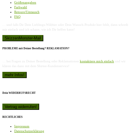
Größenangaben
Farbwahl
Retoure/Umtausch
FAQ
… und falls Dir Dein Lieblings-Wildtier oder Dein Wunsch-Produkt hier fehlt, dann schreib
mir einfach und ich schaue, wie ich Dir helfen kann!
PROBLEME mit Deiner Bestellung? REKLAMATION?
… bei Fragen zu Deiner Bestellung oder Reklamationen
kontaktiere mich einfach
und wir
klären das dann mit dem Shirtee-Kundenservice!
Dein WIDERRUFSRECHT
RECHTLICHES
Impressum
Datenschutzerklärung