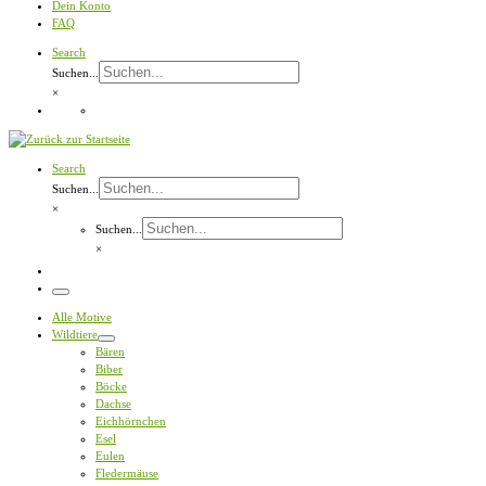
Dein Konto
FAQ
Search
Suchen...
×
Search
Suchen...
×
Suchen...
×
Menü
Alle Motive
Wildtiere
Bären
Biber
Böcke
Dachse
Eichhörnchen
Esel
Eulen
Fledermäuse