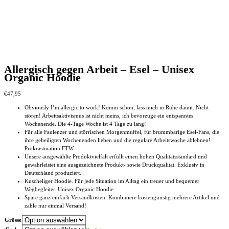
Allergisch gegen Arbeit – Esel – Unisex
Organic Hoodie
€
47,95
Obviously I’m allergic to work! Komm schon, lass mich in Ruhe damit. Nicht
stören! Arbeitsaktivismus ist nicht meins, ich bevorzuge ein entspanntes
Wochenende. Die 4-Tage Woche ist 4 Tage zu lang!
Für alle Faulenzer und störrischen Morgenmuffel, für brummbärige Esel-Fans, die
ihre geheiligten Wochenenden lieben und die reguläre Arbeitswoche ablehnen!
Prokrastination FTW.
Unsere ausgewählte Produktvielfalt erfüllt einen hohen Qualitätsstandard und
gewährleistet eine ausgezeichnete Produkt- sowie Druckqualität. Exklusiv in
Deutschland produziert.
Kuscheliger Hoodie. Für jede Situation im Alltag ein treuer und bequemer
Wegbegleiter. Unisex Organic Hoodie
Spare ganz einfach Versandkosten: Kombiniere kostengünstig mehrere Artikel und
zahle nur einmal Versand!
Grösse