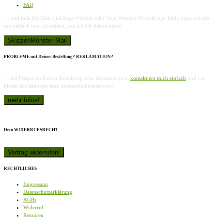
FAQ
… und falls Dir Dein Lieblings-Wildtier oder Dein Wunsch-Produkt hier fehlt, dann schreib
mir einfach und ich schaue, wie ich Dir helfen kann!
PROBLEME mit Deiner Bestellung? REKLAMATION?
… bei Fragen zu Deiner Bestellung oder Reklamationen
kontaktiere mich einfach
und wir
klären das dann mit dem Shirtee-Kundenservice!
Dein WIDERRUFSRECHT
RECHTLICHES
Impressum
Datenschutzerklärung
AGBs
Widerruf
Retouren