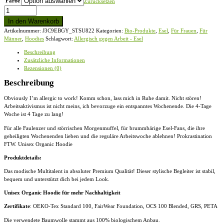
Farbe
Zurücksetzen
Allergisch
gegen
In den Warenkorb
Arbeit
Artikelnummer:
J3C9EBGY_STSU822
Kategorien:
Bio-Produkte
,
Esel
,
Für Frauen
,
Für
-
Männer
,
Hoodies
Schlagwort:
Allergisch gegen Arbeit - Esel
Esel
-
Beschreibung
Unisex
Zusätzliche Informationen
Organic
Rezensionen (0)
Hoodie
Menge
Beschreibung
Obviously I’m allergic to work! Komm schon, lass mich in Ruhe damit. Nicht stören!
Arbeitsaktivismus ist nicht meins, ich bevorzuge ein entspanntes Wochenende. Die 4-Tage
Woche ist 4 Tage zu lang!
Für alle Faulenzer und störrischen Morgenmuffel, für brummbärige Esel-Fans, die ihre
geheiligten Wochenenden lieben und die reguläre Arbeitswoche ablehnen! Prokrastination
FTW. Unisex Organic Hoodie
Produktdetails:
Das modische Multitalent in absoluter Premium Qualität! Dieser stylische Begleiter ist stabil,
bequem und unterstützt dich bei jedem Look.
Unisex Organic Hoodie für mehr Nachhaltigkeit
Zertifikate
: OEKO-Tex Standard 100, FairWear Foundation, OCS 100 Blended, GRS, PETA
Die verwendete Baumwolle stammt aus 100% biologischem Anbau.