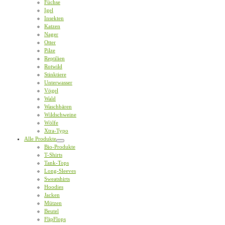
Füchse
Igel
Insekten
Katzen
Nager
Otter
Pilze
Reptilien
Rotwild
Stinktiere
Unterwasser
Vögel
Wald
Waschbären
Wildschweine
Wölfe
Xtra-Typo
Alle Produkte
Bio-Produkte
T-Shirts
Tank-Tops
Long-Sleeves
Sweatshirts
Hoodies
Jacken
Mützen
Beutel
FlipFlops