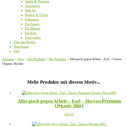
Tassen & Flaschen
Accessoires
Wall-Art
Decken & Tücher
Fußmatten
Für Frauen
Für Männer
Für Kids
Übergrößen
Über das Projekt
Dein Konto
FAQ
Startseite
>
Shop
>
Alle Produkte
>
Bio-Produkte
>
Allergisch gegen Arbeit – Esel – Unisex
Organic Hoodie
Mehr Produkte mit diesem Motiv...
Allergisch gegen Arbeit – Esel – Herren Premium
Organic Shirt
Dieses
€
26,95
Produkt
weist