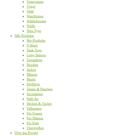
Unterwasser
Vögel
Wald
Waschbären
Wildschweine
Wölfe
Xtra-Typo
Alle Produkte
Bio-Produkte
T-Shirts
Tank-Tops
Long-Sleeves
Sweatshirts
Hoodies
Jacken
Mützen
Beutel
FlipFlops
Tassen & Flaschen
Accessoires
Wall-Art
Decken & Tücher
Fußmatten
Für Frauen
Für Männer
Für Kids
Übergrößen
Über das Projekt