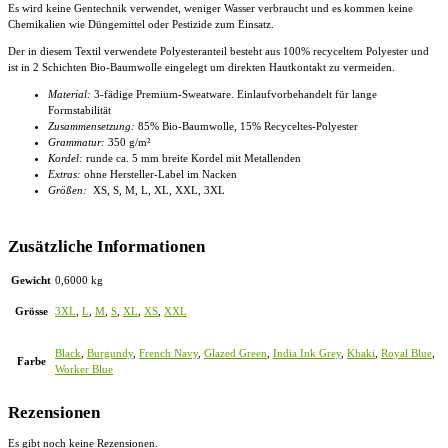
Es wird keine Gentechnik verwendet, weniger Wasser verbraucht und es kommen keine
Chemikalien wie Düngemittel oder Pestizide zum Einsatz.
Der in diesem Textil verwendete Polyesteranteil besteht aus 100% recyceltem Polyester und
ist in 2 Schichten Bio-Baumwolle eingelegt um direkten Hautkontakt zu vermeiden.
Material:
3-fädige Premium-Sweatware. Einlaufvorbehandelt für lange
Formstabilität
Zusammensetzung:
85% Bio-Baumwolle, 15% Recyceltes-Polyester
Grammatur:
350 g/m²
Kordel:
runde ca. 5 mm breite Kordel mit Metallenden
Extras:
ohne Hersteller-Label im Nacken
Größen:
XS, S, M, L, XL, XXL, 3XL
Zusätzliche Informationen
Gewicht
0,6000 kg
Grösse
3XL
,
L
,
M
,
S
,
XL
,
XS
,
XXL
Black
,
Burgundy
,
French Navy
,
Glazed Green
,
India Ink Grey
,
Khaki
,
Royal Blue
,
Farbe
Worker Blue
Rezensionen
Es gibt noch keine Rezensionen.