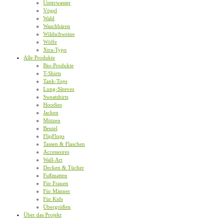
Unterwasser
Vögel
Wald
Waschbären
Wildschweine
Wölfe
Xtra-Typo
Alle Produkte
Bio-Produkte
T-Shirts
Tank-Tops
Long-Sleeves
Sweatshirts
Hoodies
Jacken
Mützen
Beutel
FlipFlops
Tassen & Flaschen
Accessoires
Wall-Art
Decken & Tücher
Fußmatten
Für Frauen
Für Männer
Für Kids
Übergrößen
Über das Projekt