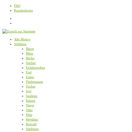
Zum
FAQ
Inhalt
Kundenkonto
springen
Alle Motive
Wildtiere
Bären
Biber
Böcke
Dachse
Eichhörnchen
Esel
Eulen
Fledermäuse
Füchse
Igel
Insekten
Katzen
Nager
Otter
Pilze
Reptilien
Rotwild
Stinktiere