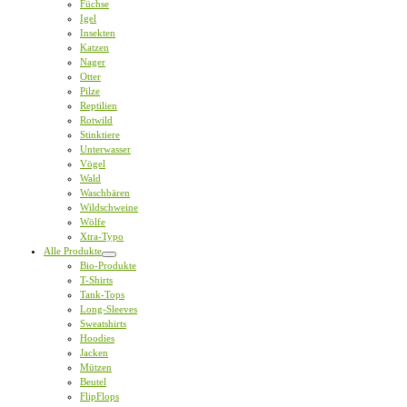
Füchse
Igel
Insekten
Katzen
Nager
Otter
Pilze
Reptilien
Rotwild
Stinktiere
Unterwasser
Vögel
Wald
Waschbären
Wildschweine
Wölfe
Xtra-Typo
Alle Produkte
Bio-Produkte
T-Shirts
Tank-Tops
Long-Sleeves
Sweatshirts
Hoodies
Jacken
Mützen
Beutel
FlipFlops