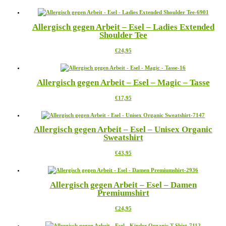
Produkt
weist
mehrere
Allergisch gegen Arbeit – Esel – Ladies Extended
Varianten
Shoulder Tee
auf.
Die
Dieses
€
24,95
Optionen
Produkt
können
weist
auf
mehrere
der
Allergisch gegen Arbeit – Esel – Magic – Tasse
Varianten
Produktseite
auf.
gewählt
Dieses
€
17,95
Die
werden
Produkt
Optionen
weist
können
mehrere
auf
Allergisch gegen Arbeit – Esel – Unisex Organic
Varianten
der
Sweatshirt
auf.
Produktseite
Die
gewählt
Dieses
€
43,95
Optionen
werden
Produkt
können
weist
auf
mehrere
der
Allergisch gegen Arbeit – Esel – Damen
Varianten
Produktseite
Premiumshirt
auf.
gewählt
Die
werden
Dieses
€
24,95
Optionen
Produkt
können
weist
auf