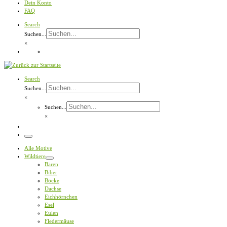
Dein Konto
FAQ
Search
Suchen...
×
Search
Suchen...
×
Suchen...
×
Menü
Alle Motive
Wildtiere
Bären
Biber
Böcke
Dachse
Eichhörnchen
Esel
Eulen
Fledermäuse