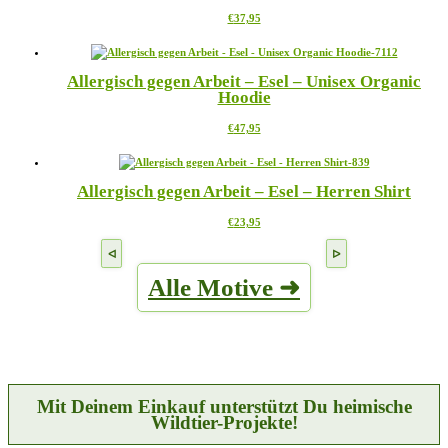
Die
gewählt
Dieses
€
37,95
Optionen
werden
Produkt
können
weist
auf
mehrere
der
Allergisch gegen Arbeit – Esel – Unisex Organic
Varianten
Produktseite
Hoodie
auf.
gewählt
Die
werden
Dieses
€
47,95
Optionen
Produkt
können
weist
auf
mehrere
der
Allergisch gegen Arbeit – Esel – Herren Shirt
Varianten
Produktseite
auf.
gewählt
Dieses
€
23,95
Die
werden
Produkt
Optionen
weist
können
mehrere
auf
Alle Motive ➜
Varianten
der
auf.
Produktseite
Die
gewählt
Optionen
werden
können
auf
der
Produktseite
Mit Deinem Einkauf unterstützt Du heimische
gewählt
Wildtier-Projekte!
werden