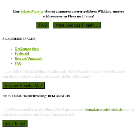
Eine
SkizzenMonster
-Aktion zugunsten unserer geliebten Wildtiere, unserer
schützenswerten Flora und Fauna!
ALLGEMEINE FRAGEN
Größenangaben
Farbwahl
Retoure/Umtausch
FAQ
… und falls Dir Dein Lieblings-Wildtier oder Dein Wunsch-Produkt hier fehlt, dann
schreib mir einfach und ich schaue, wie ich Dir helfen kann!
PROBLEME mit Deiner Bestellung? REKLAMATION?
… bei Fragen zu Deiner Bestellung oder Reklamationen
kontaktiere mich einfach
und wir
klären das dann mit dem Shirtee-Kundenservice!