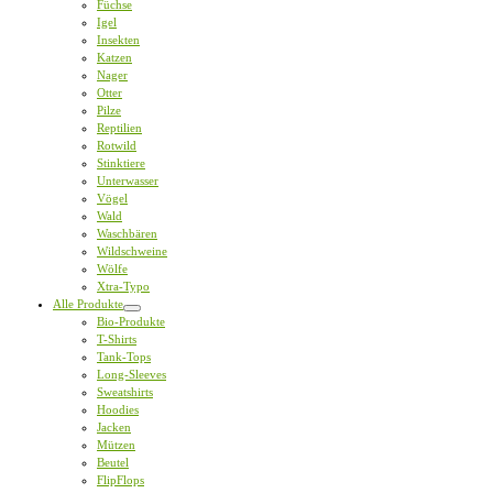
Füchse
Igel
Insekten
Katzen
Nager
Otter
Pilze
Reptilien
Rotwild
Stinktiere
Unterwasser
Vögel
Wald
Waschbären
Wildschweine
Wölfe
Xtra-Typo
Alle Produkte
Bio-Produkte
T-Shirts
Tank-Tops
Long-Sleeves
Sweatshirts
Hoodies
Jacken
Mützen
Beutel
FlipFlops