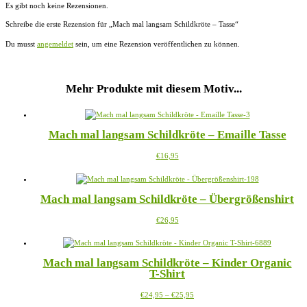
Es gibt noch keine Rezensionen.
Schreibe die erste Rezension für „Mach mal langsam Schildkröte – Tasse“
Du musst
angemeldet
sein, um eine Rezension veröffentlichen zu können.
Mehr Produkte mit diesem Motiv...
Mach mal langsam Schildkröte – Emaille Tasse
Dieses
€
16,95
Produkt
weist
mehrere
Mach mal langsam Schildkröte – Übergrößenshirt
Varianten
auf.
Dieses
€
26,95
Die
Produkt
Optionen
weist
können
mehrere
auf
Mach mal langsam Schildkröte – Kinder Organic
Varianten
der
T-Shirt
auf.
Produktseite
Die
gewählt
Preisspanne:
Dieses
€
24,95
–
€
25,95
Optionen
werden
€24,95
Produkt
können