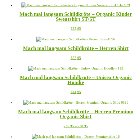
bis
weist
auf
€25,95
mehrere
der
Mach mal langsam Schildkröte – Organic Kinder
Varianten
Produktseite
Sweatshirt ST/ST
auf.
gewählt
Die
werden
Dieses
€
33,95
Optionen
Produkt
können
weist
auf
mehrere
der
Mach mal langsam Schildkröte – Herren Shirt
Varianten
Produktseite
auf.
gewählt
Dieses
€
22,95
Die
werden
Produkt
Optionen
weist
können
mehrere
auf
Mach mal langsam Schildkröte – Unisex Organic
Varianten
der
Hoodie
auf.
Produktseite
Die
gewählt
Dieses
€
44,95
Optionen
werden
Produkt
können
weist
auf
mehrere
der
Mach mal langsam Schildkröte – Herren Premium
Varianten
Produktseite
Organic Shirt
auf.
gewählt
Die
werden
Preisspanne:
Dieses
€
25,95
–
€
28,95
Optionen
€25,95
Produkt
können
bis
weist
auf