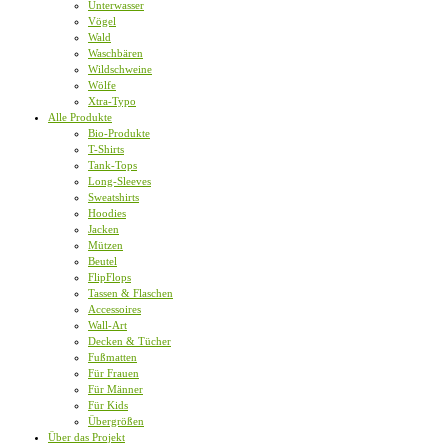
Unterwasser
Vögel
Wald
Waschbären
Wildschweine
Wölfe
Xtra-Typo
Alle Produkte
Bio-Produkte
T-Shirts
Tank-Tops
Long-Sleeves
Sweatshirts
Hoodies
Jacken
Mützen
Beutel
FlipFlops
Tassen & Flaschen
Accessoires
Wall-Art
Decken & Tücher
Fußmatten
Für Frauen
Für Männer
Für Kids
Übergrößen
Über das Projekt