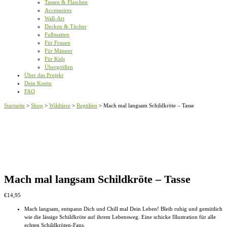
Tassen & Flaschen
Accessoires
Wall-Art
Decken & Tücher
Fußmatten
Für Frauen
Für Männer
Für Kids
Übergrößen
Über das Projekt
Dein Konto
FAQ
Startseite
>
Shop
>
Wildtiere
>
Reptilien
>
Mach mal langsam Schildkröte – Tasse
Mach mal langsam Schildkröte – Tasse
€
14,95
Mach langsam, entspann Dich und Chill mal Dein Leben! Bleib ruhig und gemütlich
wie die lässige Schildkröte auf ihrem Lebensweg. Eine schicke Illustration für alle
echten Schildkröten-Fans.