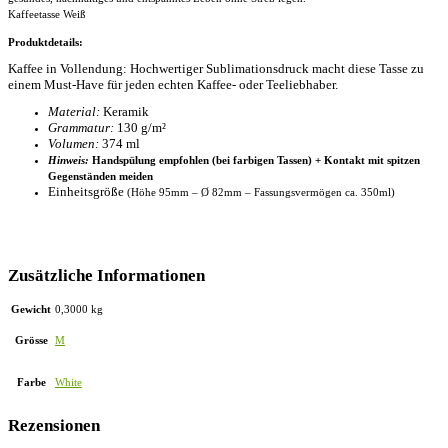
Kaffeetasse Weiß
Produktdetails:
Kaffee in Vollendung: Hochwertiger Sublimationsdruck macht diese Tasse zu
einem Must-Have für jeden echten Kaffee- oder Teeliebhaber.
Material:
Keramik
Grammatur:
130 g/m²
Volumen:
374 ml
Hinweis:
Handspülung empfohlen (bei farbigen Tassen) + Kontakt mit spitzen
Gegenständen meiden
Einheitsgröße
(Höhe 95mm –
Ø
82mm – Fassungsvermögen ca. 350ml)
Zusätzliche Informationen
Gewicht
0,3000 kg
Grösse
M
Farbe
White
Rezensionen