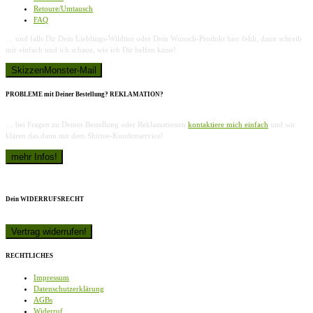
Retoure/Umtausch
FAQ
… und falls Dir Dein Lieblings-Wildtier oder Dein Wunsch-Produkt hier fehlt, dann schreib
mir einfach und ich schaue, wie ich Dir helfen kann!
PROBLEME mit Deiner Bestellung? REKLAMATION?
… bei Fragen zu Deiner Bestellung oder Reklamationen
kontaktiere mich einfach
und wir
klären das dann mit dem Shirtee-Kundenservice!
Dein WIDERRUFSRECHT
RECHTLICHES
Impressum
Datenschutzerklärung
AGBs
Widerruf