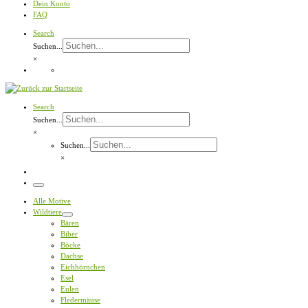
Dein Konto
FAQ
Search
Suchen...
×
Search
Suchen...
×
Suchen...
×
Menü
Alle Motive
Wildtiere
Bären
Biber
Böcke
Dachse
Eichhörnchen
Esel
Eulen
Fledermäuse