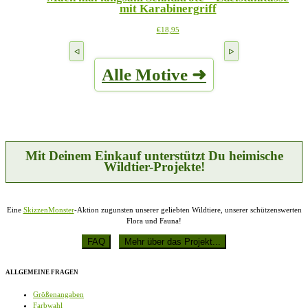
mit Karabinergriff
auf.
gewählt
Die
werden
Dieses
€
18,95
Optionen
Produkt
können
weist
auf
mehrere
der
Alle Motive ➜
Varianten
Produktseite
auf.
gewählt
Die
werden
Optionen
können
auf
der
Produktseite
Mit Deinem Einkauf unterstützt Du heimische
gewählt
Wildtier-Projekte!
werden
Eine
SkizzenMonster
-Aktion zugunsten unserer geliebten Wildtiere, unserer schützenswerten
Flora und Fauna!
ALLGEMEINE FRAGEN
Größenangaben
Farbwahl