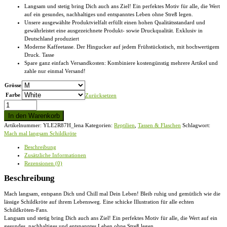
Langsam und stetig bring Dich auch ans Ziel! Ein perfektes Motiv für alle, die Wert
auf ein gesundes, nachhaltiges und entspanntes Leben ohne Streß legen.
Unsere ausgewählte Produktvielfalt erfüllt einen hohen Qualitätsstandard und
gewährleistet eine ausgezeichnete Produkt- sowie Druckqualität. Exklusiv in
Deutschland produziert
Moderne Kaffeetasse. Der Hingucker auf jedem Frühstückstisch, mit hochwertigem
Druck. Tasse
Spare ganz einfach Versandkosten: Kombiniere kostengünstig mehrere Artikel und
zahle nur einmal Versand!
Grösse
Farbe
Zurücksetzen
Mach
mal
In den Warenkorb
langsam
Artikelnummer:
YLE2R87H_lena
Kategorien:
Reptilien
,
Tassen & Flaschen
Schlagwort:
Schildkröte
Mach mal langsam Schildkröte
-
Tasse
Beschreibung
Menge
Zusätzliche Informationen
Rezensionen (0)
Beschreibung
Mach langsam, entspann Dich und Chill mal Dein Leben! Bleib ruhig und gemütlich wie die
lässige Schildkröte auf ihrem Lebensweg. Eine schicke Illustration für alle echten
Schildkröten-Fans.
Langsam und stetig bring Dich auch ans Ziel! Ein perfektes Motiv für alle, die Wert auf ein
gesundes, nachhaltiges und entspanntes Leben ohne Streß legen.