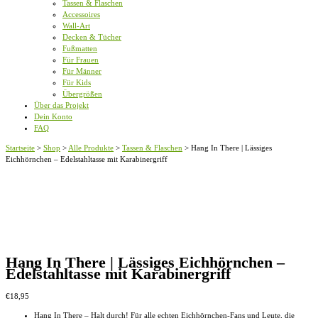
Tassen & Flaschen
Accessoires
Wall-Art
Decken & Tücher
Fußmatten
Für Frauen
Für Männer
Für Kids
Übergrößen
Über das Projekt
Dein Konto
FAQ
Startseite
>
Shop
>
Alle Produkte
>
Tassen & Flaschen
>
Hang In There | Lässiges
Eichhörnchen – Edelstahltasse mit Karabinergriff
Hang In There | Lässiges Eichhörnchen –
Edelstahltasse mit Karabinergriff
€
18,95
Hang In There – Halt durch! Für alle echten Eichhörnchen-Fans und Leute, die