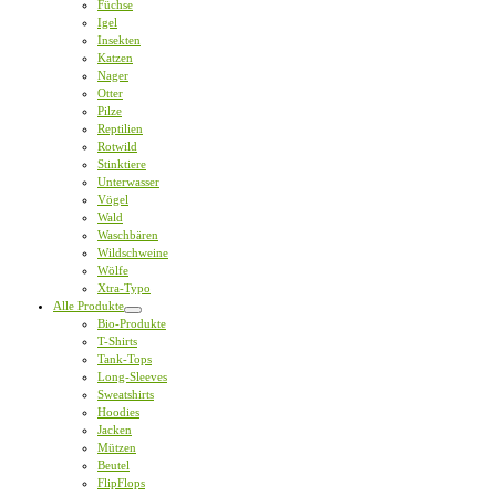
Füchse
Igel
Insekten
Katzen
Nager
Otter
Pilze
Reptilien
Rotwild
Stinktiere
Unterwasser
Vögel
Wald
Waschbären
Wildschweine
Wölfe
Xtra-Typo
Alle Produkte
Bio-Produkte
T-Shirts
Tank-Tops
Long-Sleeves
Sweatshirts
Hoodies
Jacken
Mützen
Beutel
FlipFlops