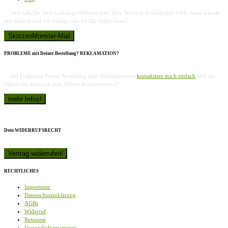
… und falls Dir Dein Lieblings-Wildtier oder Dein Wunsch-Produkt hier fehlt, dann schreib
mir einfach und ich schaue, wie ich Dir helfen kann!
PROBLEME mit Deiner Bestellung? REKLAMATION?
… bei Fragen zu Deiner Bestellung oder Reklamationen
kontaktiere mich einfach
und wir
klären das dann mit dem Shirtee-Kundenservice!
Dein WIDERRUFSRECHT
RECHTLICHES
Impressum
Datenschutzerklärung
AGBs
Widerruf
Retouren
Versandinformationen