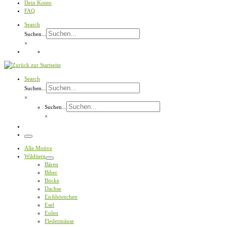
Dein Konto
FAQ
Search
Suchen...
×
Search
Suchen...
×
Suchen...
×
Menü
Alle Motive
Wildtiere
Bären
Biber
Böcke
Dachse
Eichhörnchen
Esel
Eulen
Fledermäuse