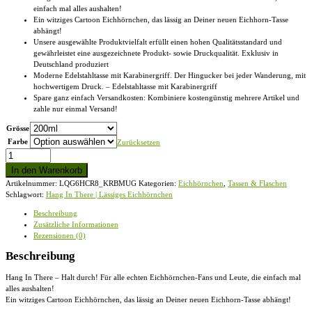
einfach mal alles aushalten!
Ein witziges Cartoon Eichhörnchen, das lässig an Deiner neuen Eichhorn-Tasse
abhängt!
Unsere ausgewählte Produktvielfalt erfüllt einen hohen Qualitätsstandard und
gewährleistet eine ausgezeichnete Produkt- sowie Druckqualität. Exklusiv in
Deutschland produziert
Moderne Edelstahltasse mit Karabinergriff. Der Hingucker bei jeder Wanderung, mit
hochwertigem Druck. – Edelstahltasse mit Karabinergriff
Spare ganz einfach Versandkosten: Kombiniere kostengünstig mehrere Artikel und
zahle nur einmal Versand!
Grösse
Farbe
Zurücksetzen
Hang
In
In den Warenkorb
There
Artikelnummer:
LQG6HCR8_KRBMUG
Kategorien:
Eichhörnchen
,
Tassen & Flaschen
|
Schlagwort:
Hang In There | Lässiges Eichhörnchen
Lässiges
Eichhörnchen
Beschreibung
-
Zusätzliche Informationen
Edelstahltasse
Rezensionen (0)
mit
Karabinergriff
Beschreibung
Menge
Hang In There – Halt durch! Für alle echten Eichhörnchen-Fans und Leute, die einfach mal
alles aushalten!
Ein witziges Cartoon Eichhörnchen, das lässig an Deiner neuen Eichhorn-Tasse abhängt!