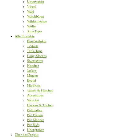
Unterwasser
Vögel
Wald
Waschbären
Wildschweine
Wölfe
Xtra-Typo
Alle Produkte
Bio-Produkte
T-Shirts
Tank-Tops
Long-Sleeves
Sweatshirts
Hoodies
Jacken
Mützen
Beutel
FlipFlops
Tassen & Flaschen
Accessoires
Wall-Art
Decken & Tücher
Fußmatten
Für Frauen
Für Männer
Für Kids
Übergrößen
Über das Projekt