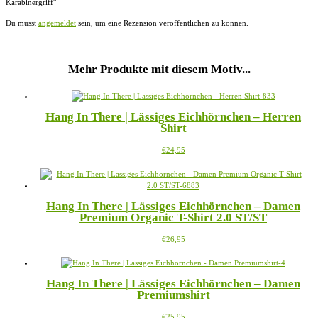
Karabinergriff“
Du musst
angemeldet
sein, um eine Rezension veröffentlichen zu können.
Mehr Produkte mit diesem Motiv...
Hang In There | Lässiges Eichhörnchen – Herren
Shirt
Dieses
€
24,95
Produkt
weist
mehrere
Varianten
Hang In There | Lässiges Eichhörnchen – Damen
auf.
Premium Organic T-Shirt 2.0 ST/ST
Die
Optionen
Dieses
€
26,95
können
Produkt
auf
weist
der
mehrere
Produktseite
Hang In There | Lässiges Eichhörnchen – Damen
Varianten
gewählt
Premiumshirt
auf.
werden
Die
Dieses
€
25,95
Optionen