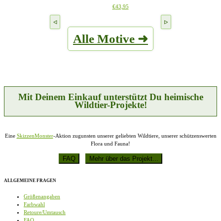
werden
Dieses
€
43,95
Optionen
Produkt
können
weist
auf
mehrere
der
Alle Motive ➜
Varianten
Produktseite
auf.
gewählt
Die
werden
Optionen
können
auf
der
Produktseite
Mit Deinem Einkauf unterstützt Du heimische
gewählt
Wildtier-Projekte!
werden
Eine
SkizzenMonster
-Aktion zugunsten unserer geliebten Wildtiere, unserer schützenswerten
Flora und Fauna!
ALLGEMEINE FRAGEN
Größenangaben
Farbwahl
Retoure/Umtausch
FAQ