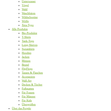
Unterwasser
Vögel
Wald
Waschbären
Wildschweine
Wölfe
Xtra-Typo
Alle Produkte
Bio-Produkte
T-Shirts
Tank-Tops
Long-Sleeves
Sweatshirts
Hoodies
Jacken
Mützen
Beutel
FlipFlops
Tassen & Flaschen
Accessoires
Wall-Art
Decken & Tücher
Fußmatten
Für Frauen
Für Männer
Für Kids
Übergrößen
Über das Projekt