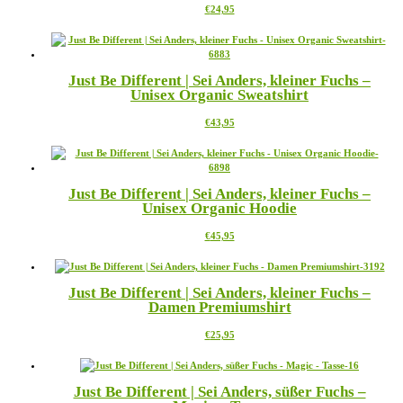
Dieses
€
24,95
Optionen
Produkt
können
weist
auf
mehrere
der
Varianten
Produktseite
Just Be Different | Sei Anders, kleiner Fuchs –
auf.
gewählt
Unisex Organic Sweatshirt
Die
werden
Optionen
Dieses
€
43,95
können
Produkt
auf
weist
der
mehrere
Produktseite
Varianten
gewählt
Just Be Different | Sei Anders, kleiner Fuchs –
auf.
werden
Unisex Organic Hoodie
Die
Optionen
Dieses
€
45,95
können
Produkt
auf
weist
der
mehrere
Produktseite
Just Be Different | Sei Anders, kleiner Fuchs –
Varianten
gewählt
Damen Premiumshirt
auf.
werden
Die
Dieses
€
25,95
Optionen
Produkt
können
weist
auf
mehrere
der
Just Be Different | Sei Anders, süßer Fuchs –
Varianten
Produktseite