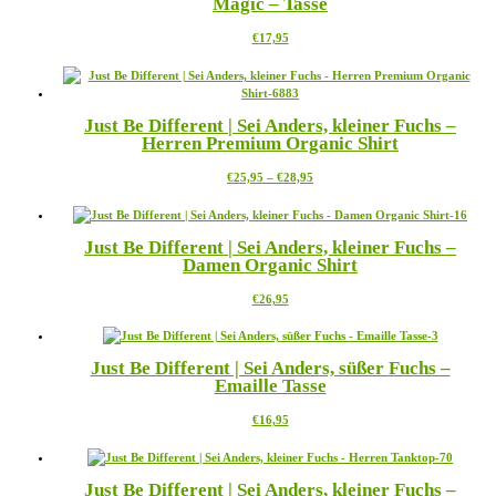
Magic – Tasse
auf.
gewählt
Die
werden
Dieses
€
17,95
Optionen
Produkt
können
weist
auf
mehrere
der
Varianten
Produktseite
Just Be Different | Sei Anders, kleiner Fuchs –
auf.
gewählt
Herren Premium Organic Shirt
Die
werden
Optionen
Preisspanne:
Dieses
€
25,95
–
€
28,95
können
€25,95
Produkt
auf
bis
weist
der
€28,95
mehrere
Produktseite
Just Be Different | Sei Anders, kleiner Fuchs –
Varianten
gewählt
Damen Organic Shirt
auf.
werden
Die
Dieses
€
26,95
Optionen
Produkt
können
weist
auf
mehrere
der
Just Be Different | Sei Anders, süßer Fuchs –
Varianten
Produktseite
Emaille Tasse
auf.
gewählt
Die
werden
Dieses
€
16,95
Optionen
Produkt
können
weist
auf
mehrere
der
Just Be Different | Sei Anders, kleiner Fuchs –
Varianten
Produktseite