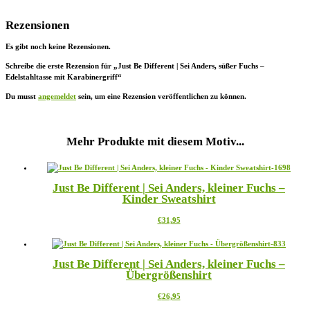
Rezensionen
Es gibt noch keine Rezensionen.
Schreibe die erste Rezension für „Just Be Different | Sei Anders, süßer Fuchs –
Edelstahltasse mit Karabinergriff“
Du musst
angemeldet
sein, um eine Rezension veröffentlichen zu können.
Mehr Produkte mit diesem Motiv...
Just Be Different | Sei Anders, kleiner Fuchs –
Kinder Sweatshirt
Dieses
€
31,95
Produkt
weist
mehrere
Just Be Different | Sei Anders, kleiner Fuchs –
Varianten
Übergrößenshirt
auf.
Die
Dieses
€
26,95
Optionen
Produkt
können