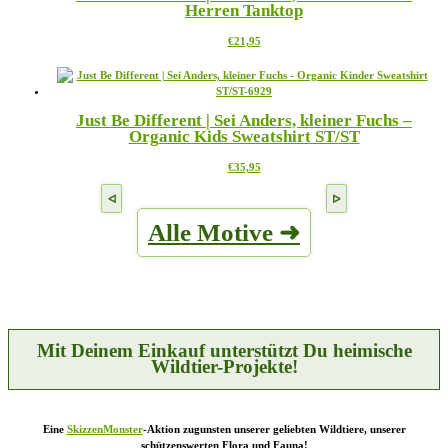
Herren Tanktop
auf.
gewählt
Die
werden
Dieses
€
21,95
Optionen
Produkt
können
weist
auf
mehrere
der
Varianten
Produktseite
Just Be Different | Sei Anders, kleiner Fuchs –
auf.
gewählt
Organic Kids Sweatshirt ST/ST
Die
werden
Optionen
Dieses
€
35,95
können
Produkt
auf
weist
der
mehrere
Produktseite
Alle Motive ➜
Varianten
gewählt
auf.
werden
Die
Optionen
können
auf
der
Produktseite
Mit Deinem Einkauf unterstützt Du heimische
gewählt
Wildtier-Projekte!
werden
Eine
SkizzenMonster
-Aktion zugunsten unserer geliebten Wildtiere, unserer
schützenswerten Flora und Fauna!