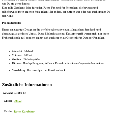
wie Du sie gerne hättest!
Eine tolle Geschenk-Idee für jeden Fuchs-Fan und für Menschen, die bewusst und
selbstbewusst ihren eigenen Weg gehen! Sei anders, sei einfach wer oder was auch immer Du
sein willst!
Produktdetails:
Dieses einzigartige Design ist die perfekte Alternative zum alltäglichen Standard und
überzeugt als zeitloses Unikat. Diese
Edelstahltasse mit Karabinergriff
wertet nicht nur jeden
Frühstückstisch auf, sondern eignet sich auch super als Geschenk für Outdoor Fanatiker.
Material:
Edelstahl
Volumen: 200 ml
Größen:
Einheitsgröße
Hinweis: Handspülung empfohlen + Kontakt mit spitzen Gegenständen meiden
Veredelung: Hochwertiger Sublimationsdruck
Zusätzliche Informationen
Gewicht
0,3000 kg
Grösse
200ml
Farbe
Roter Karabiner