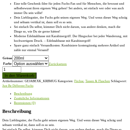
Eine tolle Geschenk-Idee für jeden Fuchs-Fan und für Menschen, die bewusst und
selbstbewusst ihren eigenen Weg gehen! Sei anders, sei einfach wer oder was auch
immer Du sein willst!
Dein Lieblingstier, der Fuchs geht seinen eigenen Weg. Und wenn dieser Weg schräg
und seltsam vertikal ist, dann soll es so sein.
Sei einfach Du selbst, kümmer Dich nicht darum, was andere denken, mach die
Dinge so, wie Du sie gerne hättest!
Moderne Edelstahltasse mit Karabinergriff. Der Hingucker bei jeder Wanderung, mit
hochwertigem Druck. – Edelstahltasse mit Karabinergriff
Spare ganz einfach Versandkosten: Kombiniere kostengünstig mehrere Artikel und
zahle nur einmal Versand!
Grösse
Farbe
Zurücksetzen
Just
Be
In den Warenkorb
Different
Artikelnummer:
GEJABEXK_KRBMUG
Kategorien:
Füchse
,
Tassen & Flaschen
Schlagwort:
|
Just Be Different Fuchs
Sei
Anders,
Beschreibung
süßer
Zusätzliche Informationen
Fuchs
Rezensionen (0)
-
Edelstahltasse
Beschreibung
mit
Karabinergriff
Dein Lieblingstier, der Fuchs geht seinen eigenen Weg. Und wenn dieser Weg schräg und
Menge
seltsam vertikal ist, dann soll es so sein.
Sei einfach Du selbst, kümmer Dich nicht darum, was andere denken, mach die Dinge so,