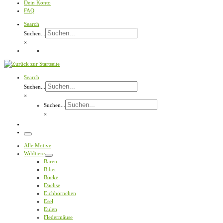
Dein Konto
FAQ
Search
Suchen...
×
Search
Suchen...
×
Suchen...
×
Menü
Alle Motive
Wildtiere
Bären
Biber
Böcke
Dachse
Eichhörnchen
Esel
Eulen
Fledermäuse