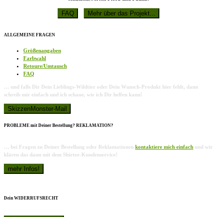
ALLGEMEINE FRAGEN
Größenangaben
Farbwahl
Retoure/Umtausch
FAQ
… und falls Dir Dein Lieblings-Wildtier oder Dein Wunsch-Produkt hier fehlt, dann
schreib mir einfach und ich schaue, wie ich Dir helfen kann!
PROBLEME mit Deiner Bestellung? REKLAMATION?
… bei Fragen zu Deiner Bestellung oder Reklamationen
kontaktiere mich einfach
und wir
klären das dann mit dem Shirtee-Kundenservice!
Dein WIDERRUFSRECHT