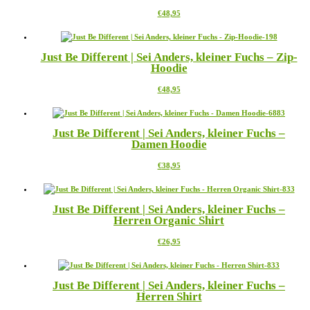
Optionen
Dieses
€
48,95
können
Produkt
auf
weist
der
mehrere
Produktseite
Just Be Different | Sei Anders, kleiner Fuchs – Zip-
Varianten
gewählt
Hoodie
auf.
werden
Die
Dieses
€
48,95
Optionen
Produkt
können
weist
auf
mehrere
der
Just Be Different | Sei Anders, kleiner Fuchs –
Varianten
Produktseite
Damen Hoodie
auf.
gewählt
Die
werden
Dieses
€
38,95
Optionen
Produkt
können
weist
auf
mehrere
der
Just Be Different | Sei Anders, kleiner Fuchs –
Varianten
Produktseite
Herren Organic Shirt
auf.
gewählt
Die
werden
Dieses
€
26,95
Optionen
Produkt
können
weist
auf
mehrere
der
Just Be Different | Sei Anders, kleiner Fuchs –
Varianten
Produktseite
Herren Shirt
auf.
gewählt
Die
werden