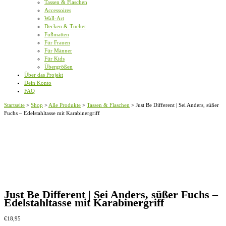
Tassen & Flaschen
Accessoires
Wall-Art
Decken & Tücher
Fußmatten
Für Frauen
Für Männer
Für Kids
Übergrößen
Über das Projekt
Dein Konto
FAQ
Startseite
>
Shop
>
Alle Produkte
>
Tassen & Flaschen
>
Just Be Different | Sei Anders, süßer
Fuchs – Edelstahltasse mit Karabinergriff
Just Be Different | Sei Anders, süßer Fuchs –
Edelstahltasse mit Karabinergriff
€
18,95