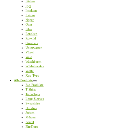
Füchse
Igel
Insekten
Katzen
Nager
Otter
Pilze
Reptilien
Rotwild
Stinktiere
Unterwasser
Vögel
Wald
Waschbären
Wildschweine
Wölfe
Xtra-Typo
Alle Produkte
Bio-Produkte
T-Shirts
Tank-Tops
Long-Sleeves
Sweatshirts
Hoodies
Jacken
Mützen
Beutel
FlipFlops