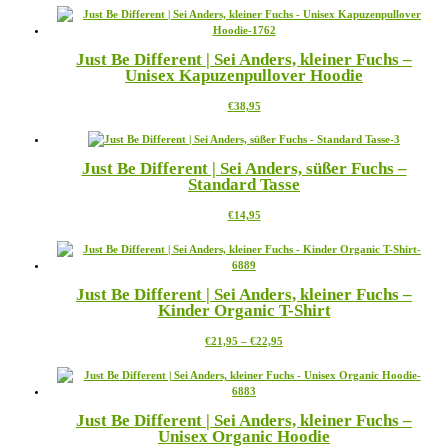
weist
auf
mehrere
der
Varianten
Produktseite
Just Be Different | Sei Anders, kleiner Fuchs –
auf.
gewählt
Unisex Kapuzenpullover Hoodie
Die
werden
Optionen
Dieses
€
38,95
können
Produkt
auf
weist
der
mehrere
Produktseite
Just Be Different | Sei Anders, süßer Fuchs –
Varianten
gewählt
Standard Tasse
auf.
werden
Die
Dieses
€
14,95
Optionen
Produkt
können
weist
auf
mehrere
der
Varianten
Produktseite
Just Be Different | Sei Anders, kleiner Fuchs –
auf.
gewählt
Kinder Organic T-Shirt
Die
werden
Optionen
Preisspanne:
Dieses
€
21,95
–
€
22,95
können
€21,95
Produkt
auf
bis
weist
der
€22,95
mehrere
Produktseite
Varianten
gewählt
Just Be Different | Sei Anders, kleiner Fuchs –
auf.
werden
Unisex Organic Hoodie
Die