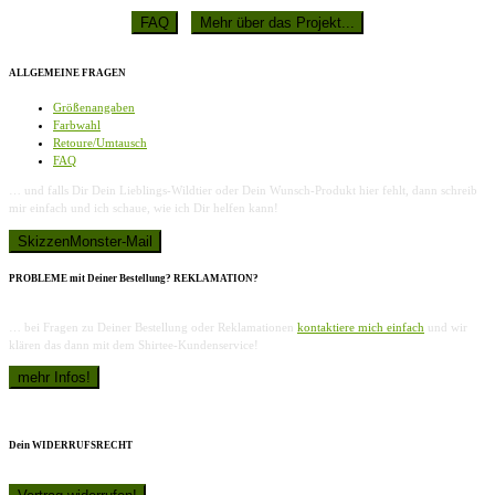
ALLGEMEINE FRAGEN
Größenangaben
Farbwahl
Retoure/Umtausch
FAQ
… und falls Dir Dein Lieblings-Wildtier oder Dein Wunsch-Produkt hier fehlt, dann schreib
mir einfach und ich schaue, wie ich Dir helfen kann!
PROBLEME mit Deiner Bestellung? REKLAMATION?
… bei Fragen zu Deiner Bestellung oder Reklamationen
kontaktiere mich einfach
und wir
klären das dann mit dem Shirtee-Kundenservice!
Dein WIDERRUFSRECHT