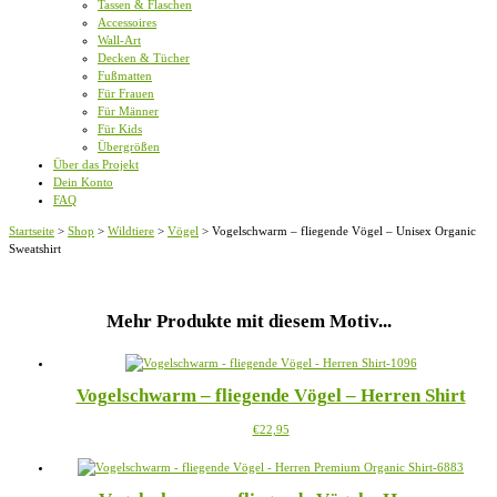
Tassen & Flaschen
Accessoires
Wall-Art
Decken & Tücher
Fußmatten
Für Frauen
Für Männer
Für Kids
Übergrößen
Über das Projekt
Dein Konto
FAQ
Startseite
>
Shop
>
Wildtiere
>
Vögel
>
Vogelschwarm – fliegende Vögel – Unisex Organic
Sweatshirt
Mehr Produkte mit diesem Motiv...
Vogelschwarm – fliegende Vögel – Herren Shirt
Dieses
€
22,95
Produkt
weist
mehrere