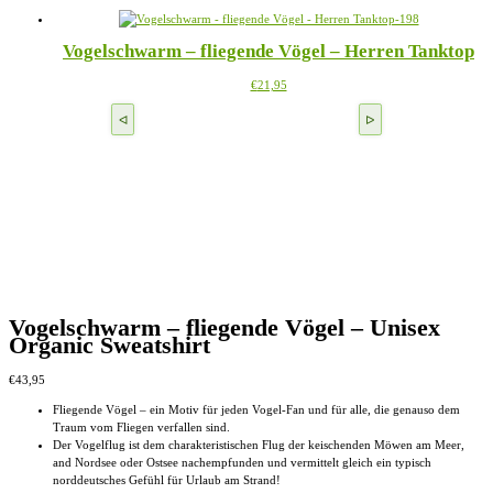
Optionen
werden
weist
können
mehrere
auf
Vogelschwarm – fliegende Vögel – Herren Tanktop
Varianten
der
auf.
Produktseite
Dieses
€
21,95
Die
gewählt
Produkt
Optionen
werden
weist
können
mehrere
auf
Varianten
der
auf.
Produktseite
Die
gewählt
Optionen
werden
können
auf
der
Produktseite
gewählt
werden
Vogelschwarm – fliegende Vögel – Unisex
Organic Sweatshirt
€
43,95
Fliegende Vögel – ein Motiv für jeden Vogel-Fan und für alle, die genauso dem
Traum vom Fliegen verfallen sind.
Der Vogelflug ist dem charakteristischen Flug der keischenden Möwen am Meer,
and Nordsee oder Ostsee nachempfunden und vermittelt gleich ein typisch
norddeutsches Gefühl für Urlaub am Strand!