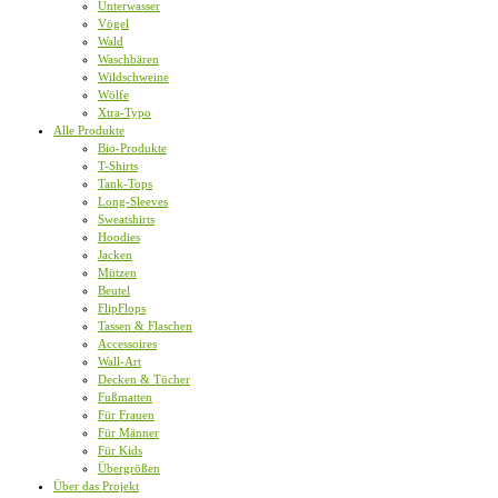
Unterwasser
Vögel
Wald
Waschbären
Wildschweine
Wölfe
Xtra-Typo
Alle Produkte
Bio-Produkte
T-Shirts
Tank-Tops
Long-Sleeves
Sweatshirts
Hoodies
Jacken
Mützen
Beutel
FlipFlops
Tassen & Flaschen
Accessoires
Wall-Art
Decken & Tücher
Fußmatten
Für Frauen
Für Männer
Für Kids
Übergrößen
Über das Projekt