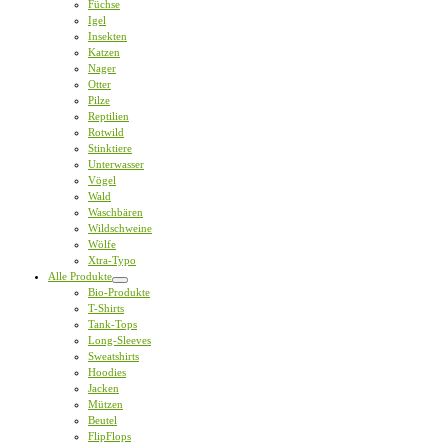
Füchse
Igel
Insekten
Katzen
Nager
Otter
Pilze
Reptilien
Rotwild
Stinktiere
Unterwasser
Vögel
Wald
Waschbären
Wildschweine
Wölfe
Xtra-Typo
Alle Produkte
Bio-Produkte
T-Shirts
Tank-Tops
Long-Sleeves
Sweatshirts
Hoodies
Jacken
Mützen
Beutel
FlipFlops