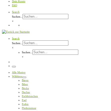
Dein Konto
FAQ
Search
Suchen...
×
Search
Suchen...
×
Suchen...
×
Menü
Alle Motive
Wildtiere
Bären
Biber
Böcke
Dachse
Eichhörnchen
Esel
Eulen
Fledermäuse