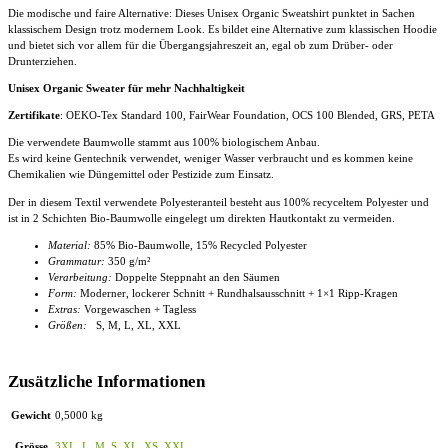
Die modische und faire Alternative: Dieses Unisex Organic Sweatshirt punktet in Sachen
klassischem Design trotz modernem Look. Es bildet eine Alternative zum klassischen Hoodie
und bietet sich vor allem für die Übergangsjahreszeit an, egal ob zum Drüber- oder
Drunterziehen.
Unisex Organic Sweater für mehr Nachhaltigkeit
Zertifikate
: OEKO-Tex Standard 100, FairWear Foundation, OCS 100 Blended, GRS, PETA
Die verwendete Baumwolle stammt aus 100% biologischem Anbau.
Es wird keine Gentechnik verwendet, weniger Wasser verbraucht und es kommen keine
Chemikalien wie Düngemittel oder Pestizide zum Einsatz.
Der in diesem Textil verwendete Polyesteranteil besteht aus 100% recyceltem Polyester und
ist in 2 Schichten Bio-Baumwolle eingelegt um direkten Hautkontakt zu vermeiden.
Material:
85% Bio-Baumwolle, 15% Recycled Polyester
Grammatur:
350 g/m²
Verarbeitung:
Doppelte Steppnaht an den Säumen
Form:
Moderner, lockerer Schnitt + Rundhalsausschnitt + 1×1 Ripp-Kragen
Extras:
Vorgewaschen + Tagless
Größen:
S, M, L, XL, XXL
Zusätzliche Informationen
Gewicht
0,5000 kg
Grösse
3XL
,
L
,
M
,
S
,
XL
,
XS
,
XXL