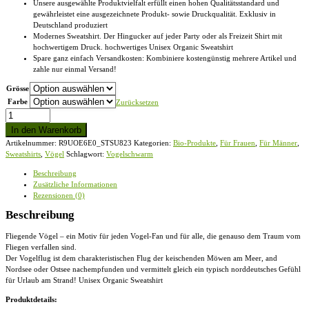
Unsere ausgewählte Produktvielfalt erfüllt einen hohen Qualitätsstandard und
gewährleistet eine ausgezeichnete Produkt- sowie Druckqualität. Exklusiv in
Deutschland produziert
Modernes Sweatshirt. Der Hingucker auf jeder Party oder als Freizeit Shirt mit
hochwertigem Druck. hochwertiges Unisex Organic Sweatshirt
Spare ganz einfach Versandkosten: Kombiniere kostengünstig mehrere Artikel und
zahle nur einmal Versand!
Grösse
Farbe
Zurücksetzen
Vogelschwarm
-
In den Warenkorb
fliegende
Artikelnummer:
R9UOE6E0_STSU823
Kategorien:
Bio-Produkte
,
Für Frauen
,
Für Männer
,
Vögel
Sweatshirts
,
Vögel
Schlagwort:
Vogelschwarm
-
Unisex
Beschreibung
Organic
Zusätzliche Informationen
Sweatshirt
Rezensionen (0)
Menge
Beschreibung
Fliegende Vögel – ein Motiv für jeden Vogel-Fan und für alle, die genauso dem Traum vom
Fliegen verfallen sind.
Der Vogelflug ist dem charakteristischen Flug der keischenden Möwen am Meer, and
Nordsee oder Ostsee nachempfunden und vermittelt gleich ein typisch norddeutsches Gefühl
für Urlaub am Strand! Unisex Organic Sweatshirt
Produktdetails: