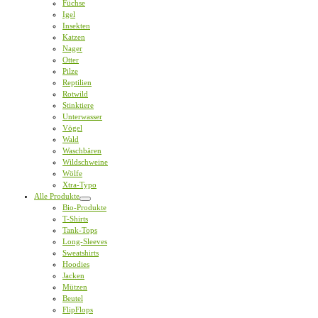
Füchse
Igel
Insekten
Katzen
Nager
Otter
Pilze
Reptilien
Rotwild
Stinktiere
Unterwasser
Vögel
Wald
Waschbären
Wildschweine
Wölfe
Xtra-Typo
Alle Produkte
Bio-Produkte
T-Shirts
Tank-Tops
Long-Sleeves
Sweatshirts
Hoodies
Jacken
Mützen
Beutel
FlipFlops