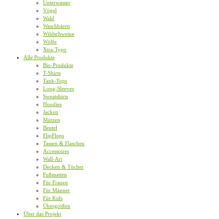
Unterwasser
Vögel
Wald
Waschbären
Wildschweine
Wölfe
Xtra-Typo
Alle Produkte
Bio-Produkte
T-Shirts
Tank-Tops
Long-Sleeves
Sweatshirts
Hoodies
Jacken
Mützen
Beutel
FlipFlops
Tassen & Flaschen
Accessoires
Wall-Art
Decken & Tücher
Fußmatten
Für Frauen
Für Männer
Für Kids
Übergrößen
Über das Projekt