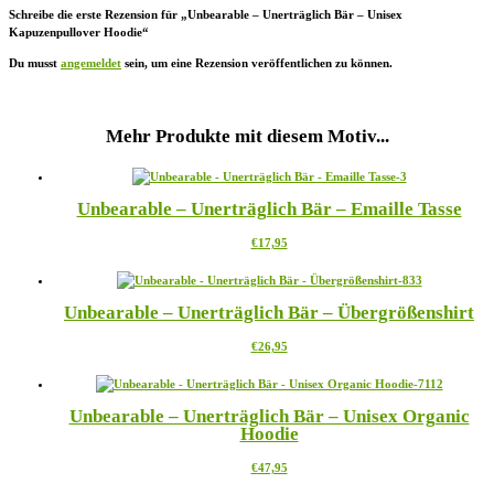
Schreibe die erste Rezension für „Unbearable – Unerträglich Bär – Unisex
Kapuzenpullover Hoodie“
Du musst
angemeldet
sein, um eine Rezension veröffentlichen zu können.
Mehr Produkte mit diesem Motiv...
Unbearable – Unerträglich Bär – Emaille Tasse
Dieses
€
17,95
Produkt
weist
mehrere
Unbearable – Unerträglich Bär – Übergrößenshirt
Varianten
auf.
Dieses
€
26,95
Die
Produkt
Optionen
weist
können
mehrere
auf
Unbearable – Unerträglich Bär – Unisex Organic
Varianten
der
Hoodie
auf.
Produktseite
Die
gewählt
Dieses
€
47,95
Optionen
werden
Produkt
können