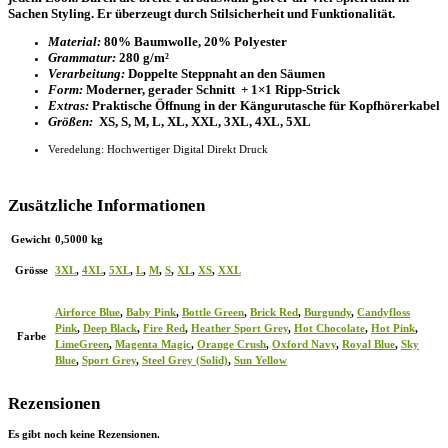
Sachen Styling. Er überzeugt durch Stilsicherheit und Funktionalität.
Material:
80% Baumwolle, 20% Polyester
Grammatur:
280 g/m²
Verarbeitung:
Doppelte Steppnaht an den Säumen
Form:
Moderner, gerader Schnitt + 1×1 Ripp-Strick
Extras:
Praktische Öffnung in der Kängurutasche für Kopfhörerkabel
Größen:
XS, S, M, L, XL, XXL, 3XL, 4XL, 5XL
Veredelung: Hochwertiger Digital Direkt Druck
Zusätzliche Informationen
Gewicht
0,5000 kg
Grösse
3XL
,
4XL
,
5XL
,
L
,
M
,
S
,
XL
,
XS
,
XXL
Airforce Blue
,
Baby Pink
,
Bottle Green
,
Brick Red
,
Burgundy
,
Candyfloss
Pink
,
Deep Black
,
Fire Red
,
Heather Sport Grey
,
Hot Chocolate
,
Hot Pink
,
Farbe
LimeGreen
,
Magenta Magic
,
Orange Crush
,
Oxford Navy
,
Royal Blue
,
Sky
Blue
,
Sport Grey
,
Steel Grey (Solid)
,
Sun Yellow
Rezensionen
Es gibt noch keine Rezensionen.