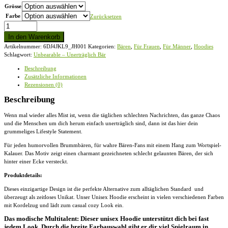
Grösse
Farbe
Zurücksetzen
Unbearable
-
In den Warenkorb
Unerträglich
Artikelnummer:
6DJ4JKL9_JH001
Kategorien:
Bären
,
Für Frauen
,
Für Männer
,
Hoodies
Bär
Schlagwort:
Unbearable – Unerträglich Bär
-
Unisex
Beschreibung
Kapuzenpullover
Zusätzliche Informationen
Hoodie
Rezensionen (0)
Menge
Beschreibung
Wenn mal wieder alles Mist ist, wenn die täglichen schlechten Nachrichten, das ganze Chaos
und die Menschen um dich herum einfach unerträglich sind, dann ist das hier dein
grummeliges Lifestyle Statement.
Für jeden humorvollen Brummbären, für wahre Bären-Fans mit einem Hang zum Wortspiel-
Kalauer. Das Motiv zeigt einen charmant gezeichneten schlecht gelaunten Bären, der sich
hinter einer Ecke versteckt.
Produktdetails:
Dieses einzigartige Design ist die perfekte Alternative zum alltäglichen Standard und
überzeugt als zeitloses Unikat. Unser
Unisex Hoodie
erscheint in vielen verschiedenen Farben
mit Kordelzug und lädt zum casual cozy Look ein.
Das modische Multitalent: Dieser unisex Hoodie unterstützt dich bei fast
jedem Look. Durch die breite Farbauswahl gibt er dir viel Spielraum in