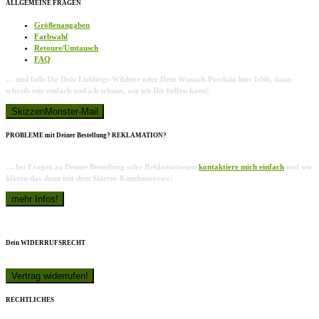
ALLGEMEINE FRAGEN
Größenangaben
Farbwahl
Retoure/Umtausch
FAQ
… und falls Dir Dein Lieblings-Wildtier oder Dein Wunsch-Produkt hier fehlt, dann
schreib mir einfach und ich schaue, wie ich Dir helfen kann!
PROBLEME mit Deiner Bestellung? REKLAMATION?
… bei Fragen zu Deiner Bestellung oder Reklamationen
kontaktiere mich einfach
und wir
klären das dann mit dem Shirtee-Kundenservice!
Dein WIDERRUFSRECHT
RECHTLICHES