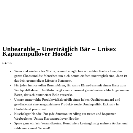
Unbearable – Unerträglich Bär – Unisex
Kapuzenpullover Hoodie
€
37,95
Wenn mal wieder alles Mist ist, wenn die täglichen schlechten Nachrichten, das
ganze Chaos und die Menschen um dich herum einfach unerträglich sind, dann ist
das dein grummeliges Lifestyle Statement.
Für jeden humorvollen Brummbären, für wahre Bären-Fans mit einem Hang zum
Wortspiel-Kalauer. Das Motiv zeigt einen charmant gezeichneten schlecht gelaunten
Bären, der sich hinter einer Ecke versteckt.
Unsere ausgewählte Produktvielfalt erfüllt einen hohen Qualitätsstandard und
gewährleistet eine ausgezeichnete Produkt- sowie Druckqualität. Exklusiv in
Deutschland produziert
Kuscheliger Hoodie. Für jede Situation im Alltag ein treuer und bequemer
Wegbegleiter. Unisex Kapuzenpullover Hoodie
Spare ganz einfach Versandkosten: Kombiniere kostengünstig mehrere Artikel und
zahle nur einmal Versand!