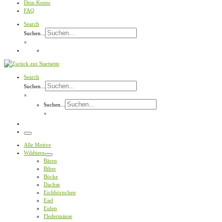
Dein Konto
FAQ
Search
Suchen...
×
Search
Suchen...
×
Suchen...
×
Menü
Alle Motive
Wildtiere
Bären
Biber
Böcke
Dachse
Eichhörnchen
Esel
Eulen
Fledermäuse