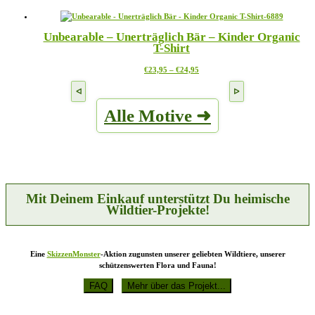
Produkt
Optionen
werden
weist
können
mehrere
auf
Unbearable – Unerträglich Bär – Kinder Organic
Varianten
der
T-Shirt
auf.
Produktseite
Die
gewählt
Preisspanne:
Dieses
€
23,95
–
€
24,95
Optionen
werden
€23,95
Produkt
können
bis
weist
auf
€24,95
mehrere
der
Alle Motive ➜
Varianten
Produktseite
auf.
gewählt
Die
werden
Optionen
können
auf
der
Produktseite
Mit Deinem Einkauf unterstützt Du heimische
gewählt
Wildtier-Projekte!
werden
Eine
SkizzenMonster
-Aktion zugunsten unserer geliebten Wildtiere, unserer
schützenswerten Flora und Fauna!