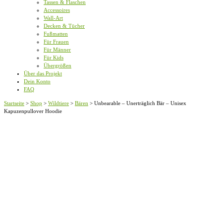
Tassen & Flaschen
Accessoires
Wall-Art
Decken & Tücher
Fußmatten
Für Frauen
Für Männer
Für Kids
Übergrößen
Über das Projekt
Dein Konto
FAQ
Startseite
>
Shop
>
Wildtiere
>
Bären
>
Unbearable – Unerträglich Bär – Unisex
Kapuzenpullover Hoodie