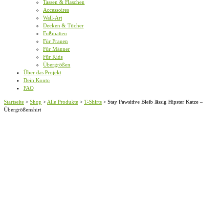
Tassen & Flaschen
Accessoires
Wall-Art
Decken & Tücher
Fußmatten
Für Frauen
Für Männer
Für Kids
Übergrößen
Über das Projekt
Dein Konto
FAQ
Startseite
>
Shop
>
Alle Produkte
>
T-Shirts
>
Stay Pawsitive Bleib lässig Hipster Katze –
Übergrößenshirt