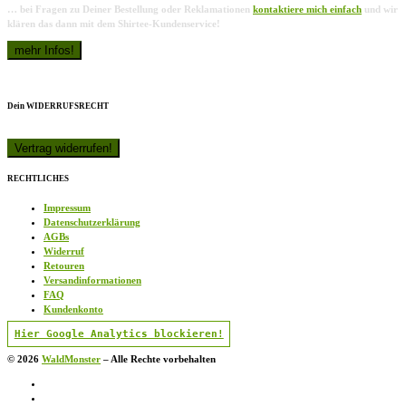
… bei Fragen zu Deiner Bestellung oder Reklamationen
kontaktiere mich einfach
und wir
klären das dann mit dem Shirtee-Kundenservice!
Dein WIDERRUFSRECHT
RECHTLICHES
Impressum
Datenschutzerklärung
AGBs
Widerruf
Retouren
Versandinformationen
FAQ
Kundenkonto
Hier Google Analytics blockieren!
© 2026
WaldMonster
–
Alle Rechte vorbehalten