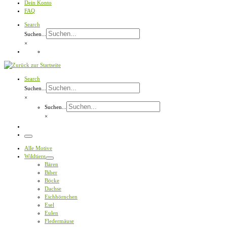
Dein Konto
FAQ
Search
Suchen...
×
Search
Suchen...
×
Suchen...
×
Menü
Alle Motive
Wildtiere
Bären
Biber
Böcke
Dachse
Eichhörnchen
Esel
Eulen
Fledermäuse