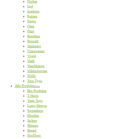
Füchse
Igel
Insekten
Katzen
Nager
Otter
Pilze
Reptilien
Rotwild
Stinktiere
Unterwasser
Vögel
Wald
Waschbären
Wildschweine
Wölfe
Xtra-Typo
Alle Produkte
Bio-Produkte
T-Shirts
Tank-Tops
Long-Sleeves
Sweatshirts
Hoodies
Jacken
Mützen
Beutel
FlipFlops