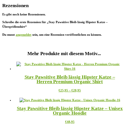
Rezensionen
Es gibt noch keine Rezensionen.
Schreibe die erste Rezension für „Stay Pawsitive Bleib lässig Hipster Katze –
Übergrößenshirt“
Du musst
angemeldet
sein, um eine Rezension veröffentlichen zu können.
Mehr Produkte mit diesem Motiv...
Stay Pawsitive Bleib lässig Hipster Katze –
Herren Premium Organic Shirt
Preisspanne:
Dieses
€
25,95
–
€
28,95
€25,95
Produkt
bis
weist
€28,95
mehrere
Stay Pawsitive Bleib lässig Hipster Katze – Unisex
Varianten
Organic Hoodie
auf.
Die
Dieses
€
48,95
Optionen
Produkt
können