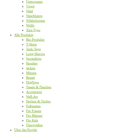
Unterwasser
Vögel
Wald
Waschbären
Wildschweine
Wölfe
Xtra-Typo
Alle Produkte
Bio-Produkte
T-Shirts
Tank-Tops
Long-Sleeves
Sweatshirts
Hoodies
Jacken
Mützen
Beutel
FlipFlops
Tassen & Flaschen
Accessoires
Wall-Art
Decken & Tücher
Fußmatten
Für Frauen
Für Männer
Für Kids
Übergrößen
Über das Projekt