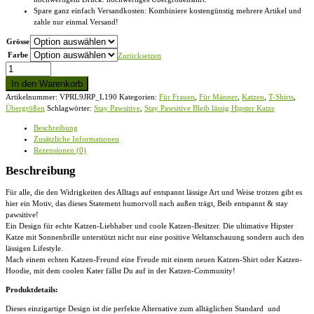
Spare ganz einfach Versandkosten: Kombiniere kostengünstig mehrere Artikel und
zahle nur einmal Versand!
Grösse
Farbe
Zurücksetzen
Stay
Pawsitive
In den Warenkorb
Bleib
Artikelnummer:
VPRL9JRP_L190
Kategorien:
Für Frauen
,
Für Männer
,
Katzen
,
T-Shirts
,
lässig
Übergrößen
Schlagwörter:
Stay Pawsitive
,
Stay Pawsitive Bleib lässig Hipster Katze
Hipster
Katze
Beschreibung
-
Zusätzliche Informationen
Übergrößenshirt
Rezensionen (0)
Menge
Beschreibung
Für alle, die den Widrigkeiten des Alltags auf entspannt lässige Art und Weise trotzen gibt es
hier ein Motiv, das dieses Statement humorvoll nach außen trägt, Beib entspannt & stay
pawsitive!
Ein Design für echte Katzen-Liebhaber und coole Katzen-Besitzer. Die ultimative Hipster
Katze mit Sonnenbrille unterstützt nicht nur eine positive Weltanschauung sondern auch den
lässigen Lifestyle.
Mach einem echten Katzen-Freund eine Freude mit einem neuen Katzen-Shirt oder Katzen-
Hoodie, mit dem coolen Kater fällst Du auf in der Katzen-Community!
Produktdetails:
Dieses einzigartige Design ist die perfekte Alternative zum alltäglichen Standard und