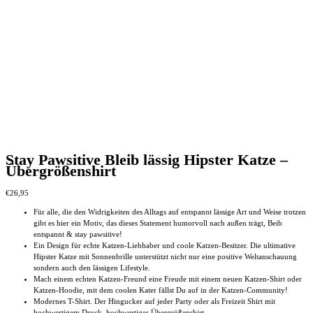
Stay Pawsitive Bleib lässig Hipster Katze –
Übergrößenshirt
€
26,95
Für alle, die den Widrigkeiten des Alltags auf entspannt lässige Art und Weise trotzen
gibt es hier ein Motiv, das dieses Statement humorvoll nach außen trägt, Beib
entspannt & stay pawsitive!
Ein Design für echte Katzen-Liebhaber und coole Katzen-Besitzer. Die ultimative
Hipster Katze mit Sonnenbrille unterstützt nicht nur eine positive Weltanschauung
sondern auch den lässigen Lifestyle.
Mach einem echten Katzen-Freund eine Freude mit einem neuen Katzen-Shirt oder
Katzen-Hoodie, mit dem coolen Kater fällst Du auf in der Katzen-Community!
Modernes T-Shirt. Der Hingucker auf jeder Party oder als Freizeit Shirt mit
hochwertigem Druck. hochwertiges Übergrößenshirt.