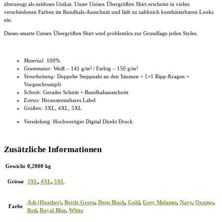
überzeugt als zeitloses Unikat. Unser
Unisex Übergrößen Shirt
erscheint in vielen
verschiedenen Farben im Rundhals-Ausschnitt und lädt zu zahlreich kombinierbaren Looks
ein.
Dieses smarte
Unisex Übergrößen Shirt
wird problemlos zur Grundlage jeden Styles.
Material:
100%
Grammatur:
Weiß – 141 g/m² / Farbig – 150 g/m²
Verarbeitung:
Doppelte Steppnaht an den Säumen + 1×1 Ripp-Kragen +
Vorgeschrumpft
Schnitt:
Gerader Schnitt + Rundhalsausschnitt
Extras:
Heraustrennbares Label
Größen:
3XL, 4XL
, 5XL
Veredelung: Hochwertiger Digital Direkt Druck
Zusätzliche Informationen
Gewicht
0,2000 kg
Grösse
3XL
,
4XL
,
5XL
Ash (Heather)
,
Bottle Green
,
Deep Black
,
Gold
,
Grey Melange
,
Navy
,
Orange
,
Farbe
Red
,
Royal Blue
,
White