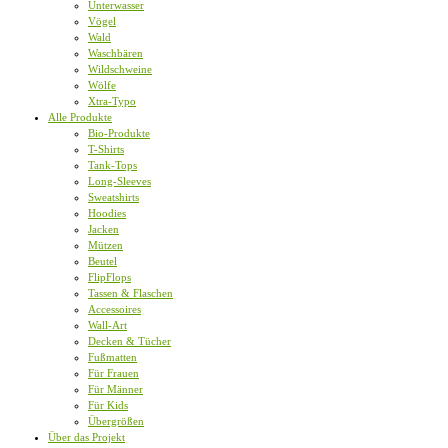
Unterwasser
Vögel
Wald
Waschbären
Wildschweine
Wölfe
Xtra-Typo
Alle Produkte
Bio-Produkte
T-Shirts
Tank-Tops
Long-Sleeves
Sweatshirts
Hoodies
Jacken
Mützen
Beutel
FlipFlops
Tassen & Flaschen
Accessoires
Wall-Art
Decken & Tücher
Fußmatten
Für Frauen
Für Männer
Für Kids
Übergrößen
Über das Projekt