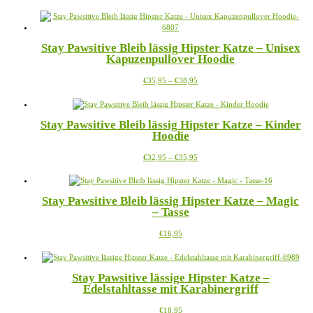
Produkt
weist
mehrere
Varianten
Stay Pawsitive Bleib lässig Hipster Katze – Unisex
auf.
Kapuzenpullover Hoodie
Die
Optionen
Preisspanne:
Dieses
€
35,95
–
€
38,95
können
€35,95
Produkt
auf
bis
weist
der
€38,95
mehrere
Produktseite
Stay Pawsitive Bleib lässig Hipster Katze – Kinder
Varianten
gewählt
Hoodie
auf.
werden
Die
Preisspanne:
Dieses
€
32,95
–
€
35,95
Optionen
€32,95
Produkt
können
bis
weist
auf
€35,95
mehrere
der
Stay Pawsitive Bleib lässig Hipster Katze – Magic
Varianten
Produktseite
– Tasse
auf.
gewählt
Die
werden
Dieses
€
16,95
Optionen
Produkt
können
weist
auf
mehrere
der
Stay Pawsitive lässige Hipster Katze –
Varianten
Produktseite
Edelstahltasse mit Karabinergriff
auf.
gewählt
Die
werden
Dieses
€
18,95
Optionen