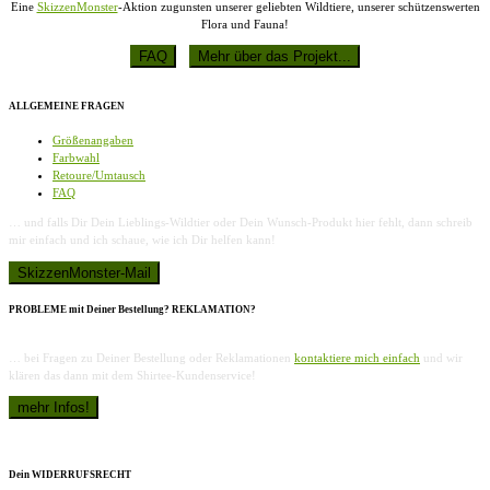
Eine
SkizzenMonster
-Aktion zugunsten unserer geliebten Wildtiere, unserer schützenswerten
Flora und Fauna!
ALLGEMEINE FRAGEN
Größenangaben
Farbwahl
Retoure/Umtausch
FAQ
… und falls Dir Dein Lieblings-Wildtier oder Dein Wunsch-Produkt hier fehlt, dann schreib
mir einfach und ich schaue, wie ich Dir helfen kann!
PROBLEME mit Deiner Bestellung? REKLAMATION?
… bei Fragen zu Deiner Bestellung oder Reklamationen
kontaktiere mich einfach
und wir
klären das dann mit dem Shirtee-Kundenservice!
Dein WIDERRUFSRECHT