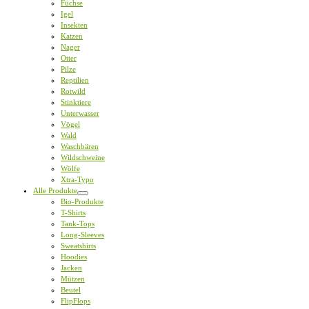
Füchse
Igel
Insekten
Katzen
Nager
Otter
Pilze
Reptilien
Rotwild
Stinktiere
Unterwasser
Vögel
Wald
Waschbären
Wildschweine
Wölfe
Xtra-Typo
Alle Produkte
Bio-Produkte
T-Shirts
Tank-Tops
Long-Sleeves
Sweatshirts
Hoodies
Jacken
Mützen
Beutel
FlipFlops