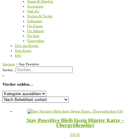
Tassen & Flaschen
Accessoires
Wall-Art
Decken & Tücher
Fußmatten
Für Frauen
Für Männer
Für Kids
Übergrößen
Über das Projekt
Dein Konto
FAQ
Startseite
>
Stay Pawsitive
Suchen...
×
Viecher wählen…
Viecher
wählen…
Stay Pawsitive Bleib lässig Hipster Katze –
Übergrößenshirt
Dieses
€
26,95