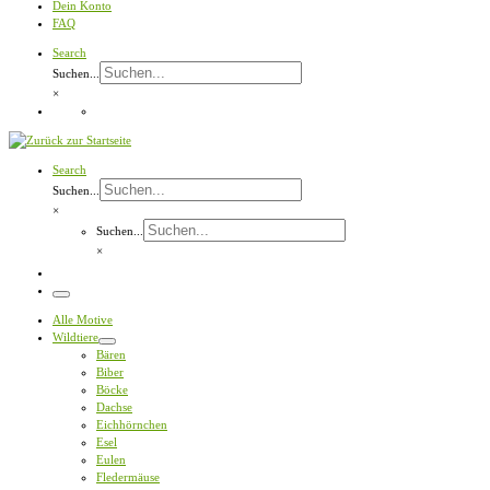
Dein Konto
FAQ
Search
Suchen...
×
Search
Suchen...
×
Suchen...
×
Menü
Alle Motive
Wildtiere
Bären
Biber
Böcke
Dachse
Eichhörnchen
Esel
Eulen
Fledermäuse