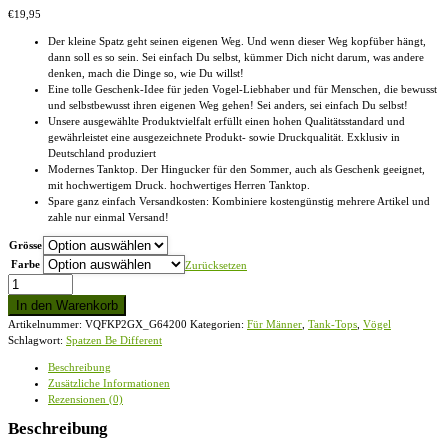
€
19,95
Der kleine Spatz geht seinen eigenen Weg. Und wenn dieser Weg kopfüber hängt,
dann soll es so sein. Sei einfach Du selbst, kümmer Dich nicht darum, was andere
denken, mach die Dinge so, wie Du willst!
Eine tolle Geschenk-Idee für jeden Vogel-Liebhaber und für Menschen, die bewusst
und selbstbewusst ihren eigenen Weg gehen! Sei anders, sei einfach Du selbst!
Unsere ausgewählte Produktvielfalt erfüllt einen hohen Qualitätsstandard und
gewährleistet eine ausgezeichnete Produkt- sowie Druckqualität. Exklusiv in
Deutschland produziert
Modernes Tanktop. Der Hingucker für den Sommer, auch als Geschenk geeignet,
mit hochwertigem Druck. hochwertiges Herren Tanktop.
Spare ganz einfach Versandkosten: Kombiniere kostengünstig mehrere Artikel und
zahle nur einmal Versand!
Grösse
Farbe
Zurücksetzen
Sei
anders,
In den Warenkorb
Kleiner
Artikelnummer:
VQFKP2GX_G64200
Kategorien:
Für Männer
,
Tank-Tops
,
Vögel
Spatz
Schlagwort:
Spatzen Be Different
-
Herren
Beschreibung
Tanktop
Zusätzliche Informationen
Menge
Rezensionen (0)
Beschreibung