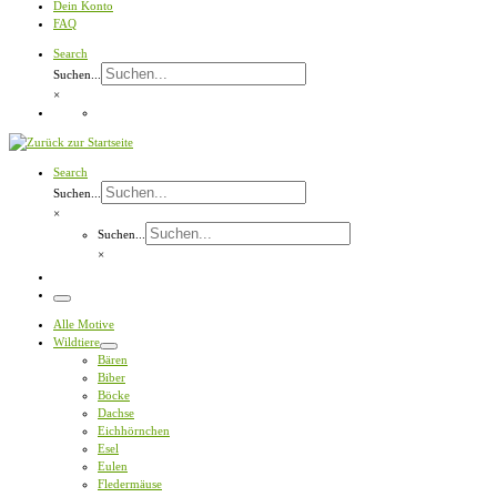
Dein Konto
FAQ
Search
Suchen...
×
Search
Suchen...
×
Suchen...
×
Menü
Alle Motive
Wildtiere
Bären
Biber
Böcke
Dachse
Eichhörnchen
Esel
Eulen
Fledermäuse