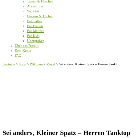
Tassen & Flaschen
Accessoires
Wall-Art
Decken & Tücher
Fußmatten
Für Frauen
Für Männer
Für Kids
Übergrößen
Über das Projekt
Dein Konto
FAQ
Startseite
>
Shop
>
Wildtiere
>
Vögel
>
Sei anders, Kleiner Spatz – Herren Tanktop
Sei anders, Kleiner Spatz – Herren Tanktop