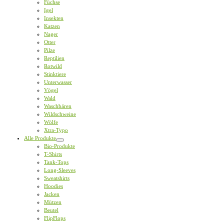
Füchse
Igel
Insekten
Katzen
Nager
Otter
Pilze
Reptilien
Rotwild
Stinktiere
Unterwasser
Vögel
Wald
Waschbären
Wildschweine
Wölfe
Xtra-Typo
Alle Produkte
Bio-Produkte
T-Shirts
Tank-Tops
Long-Sleeves
Sweatshirts
Hoodies
Jacken
Mützen
Beutel
FlipFlops