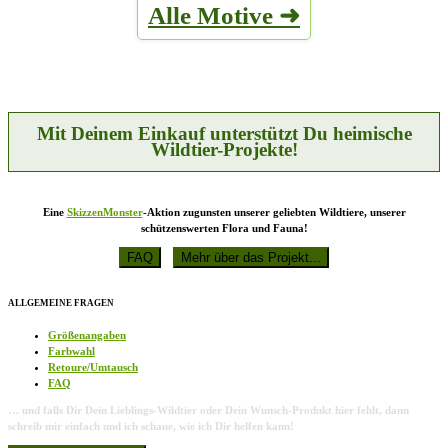
Alle Motive ➜
Varianten
Produktseite
auf.
gewählt
Die
werden
Optionen
können
auf
der
Produktseite
Mit Deinem Einkauf unterstützt Du heimische
gewählt
Wildtier-Projekte!
werden
Eine
SkizzenMonster
-Aktion zugunsten unserer geliebten Wildtiere, unserer
schützenswerten Flora und Fauna!
ALLGEMEINE FRAGEN
Größenangaben
Farbwahl
Retoure/Umtausch
FAQ
… und falls Dir Dein Lieblings-Wildtier oder Dein Wunsch-Produkt hier fehlt, dann
schreib mir einfach und ich schaue, wie ich Dir helfen kann!