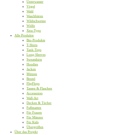
Unterwasser
Vögel
Wald
Waschbären
Wildschweine
Wölfe
Xtra-Typo
Alle Produkte
Bio-Produkte
T-Shirts
Tank-Tops
Long-Sleeves
Sweatshirts
Hoodies
Jacken
Mützen
Beutel
FlipFlops
Tassen & Flaschen
Accessoires
Wall-Art
Decken & Tücher
Fußmatten
Für Frauen
Für Männer
Für Kids
Übergrößen
Über das Projekt