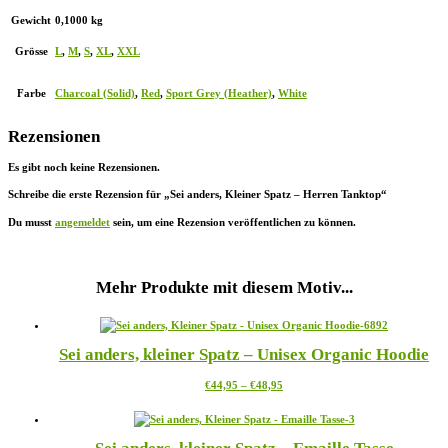
Gewicht
0,1000 kg
Grösse
L
,
M
,
S
,
XL
,
XXL
Farbe
Charcoal (Solid)
,
Red
,
Sport Grey (Heather)
,
White
Rezensionen
Es gibt noch keine Rezensionen.
Schreibe die erste Rezension für „Sei anders, Kleiner Spatz – Herren Tanktop“
Du musst
angemeldet
sein, um eine Rezension veröffentlichen zu können.
Mehr Produkte mit diesem Motiv...
Sei anders, kleiner Spatz – Unisex Organic Hoodie
Preisspanne:
Dieses
€
44,95
–
€
48,95
€44,95
Produkt
bis
weist
€48,95
mehrere