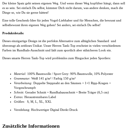
Der kleine Spatz geht seinen eigenen Weg. Und wenn dieser Weg kopfüber hängt, dann soll
es so sein. Sei einfach Du selbst, kümmer Dich nicht darum, was andere denken, mach die
Dinge so, wie Du sie gerne hättest!
Eine tolle Geschenk-Idee für jeden Vogel-Liebhaber und für Menschen, die bewusst und
selbstbewusst ihren eigenen Weg gehen! Sei anders, sei einfach Du selbst!
Produktdetails:
Dieses einzigartige Design ist die perfekte Alternative zum alltäglichen Standard und
überzeugt als zeitloses Unikat. Unser
Herren Tank-Top
erscheint in vielen verschiedenen
Farben im Rundhals-Ausschnitt und lädt zum sportlich aber stilsicheren Look ein.
Dieses smarte
Herren Tank-Top
wird problemlos zum Hingucker jeden Sportlers:
Material:
100% Baumwolle / Sport Grey: 90% Baumwolle, 10% Polyester
Grammatur:
Weiß 141 g/m² / Farbig 150 g/m²
Verarbeitung:
Doppelte Steppnaht an den Säumen + 1×1 Ripp-Kragen +
Vorgeschrumpft
Schnitt:
Gerader Schnitt + Rundhalsausschnitt
+ Breite Träger (6,5 cm)
Extras:
Heraustrennbares Label
Größen:
S, M, L, XL, XXL
Veredelung: Hochwertiger Digital Direkt Druck
Zusätzliche Informationen