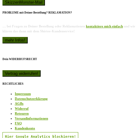
PROBLEME mit Deiner Bestellung? REKLAMATION?
… bei Fragen zu Deiner Bestellung oder Reklamationen
kontaktiere mich einfach
und wir
klären das dann mit dem Shirtee-Kundenservice!
Dein WIDERRUFSRECHT
RECHTLICHES
Impressum
Datenschutzerklärung
AGBs
Widerruf
Retouren
Versandinformationen
FAQ
Kundenkonto
Hier Google Analytics blockieren!