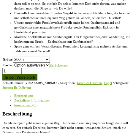
dann soll es so sein. Sei einfach Du selbst, kümmer Dich nicht darum, was andere
denken, mach die Dinge so, wie Du willst!
Eine tolle Geschenk-Idee für jeden Vogel-Liebhaber und für Menschen, die bewusst
und selbstbewusst ihren eigenen Weg gehen! Sei anders, sei einfach Du selbst!
Unsere ausgewählte Produktvielfalt erfüllt einen hohen Qualitätsstandard und
gewährleistet eine ausgezeichnete Produkt- sowie Druckqualität. Exklusiv in
Deutschland produziert
Moderne Edelstahltasse mit Karabinergriff. Der Hingucker bei jeder Wanderung, mit
hochwertigem Druck. – Edelstahltasse mit Karabinergriff
Spare ganz einfach Versandkosten: Kombiniere kostengünstig mehrere Artikel und
zahle nur einmal Versand!
Grösse
Farbe
Zurücksetzen
Sei
anders,
In den Warenkorb
kleiner
Artikelnummer:
VP6AKMB5_KRBMUG
Kategorien:
Tassen & Flaschen
,
Vögel
Schlagwort:
Spatz
Spatzen Be Different
-
Edelstahltasse
Beschreibung
mit
Zusätzliche Informationen
Karabinergriff
Rezensionen (0)
Menge
Beschreibung
Der kleine Spatz geht seinen eigenen Weg. Und wenn dieser Weg kopfüber hängt, dann soll
es so sein. Sei einfach Du selbst, kümmer Dich nicht darum, was andere denken, mach die
Dinge so, wie Du sie gerne hättest!