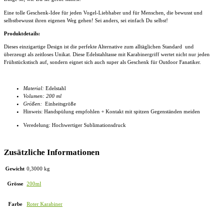
Eine tolle Geschenk-Idee für jeden Vogel-Liebhaber und für Menschen, die bewusst und
selbstbewusst ihren eigenen Weg gehen! Sei anders, sei einfach Du selbst!
Produktdetails:
Dieses einzigartige Design ist die perfekte Alternative zum alltäglichen Standard und
überzeugt als zeitloses Unikat. Diese
Edelstahltasse mit Karabinergriff
wertet nicht nur jeden
Frühstückstisch auf, sondern eignet sich auch super als Geschenk für Outdoor Fanatiker.
Material:
Edelstahl
Volumen: 200 ml
Größen:
Einheitsgröße
Hinweis: Handspülung empfohlen + Kontakt mit spitzen Gegenständen meiden
Veredelung: Hochwertiger Sublimationsdruck
Zusätzliche Informationen
Gewicht
0,3000 kg
Grösse
200ml
Farbe
Roter Karabiner