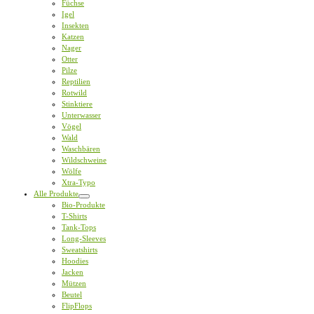
Füchse
Igel
Insekten
Katzen
Nager
Otter
Pilze
Reptilien
Rotwild
Stinktiere
Unterwasser
Vögel
Wald
Waschbären
Wildschweine
Wölfe
Xtra-Typo
Alle Produkte
Bio-Produkte
T-Shirts
Tank-Tops
Long-Sleeves
Sweatshirts
Hoodies
Jacken
Mützen
Beutel
FlipFlops