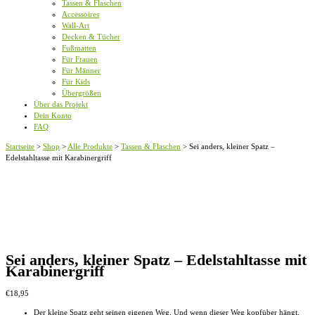
Tassen & Flaschen
Accessoires
Wall-Art
Decken & Tücher
Fußmatten
Für Frauen
Für Männer
Für Kids
Übergrößen
Über das Projekt
Dein Konto
FAQ
Startseite
>
Shop
>
Alle Produkte
>
Tassen & Flaschen
>
Sei anders, kleiner Spatz –
Edelstahltasse mit Karabinergriff
Sei anders, kleiner Spatz – Edelstahltasse mit
Karabinergriff
€
18,95
Der kleine Spatz geht seinen eigenen Weg. Und wenn dieser Weg kopfüber hängt,