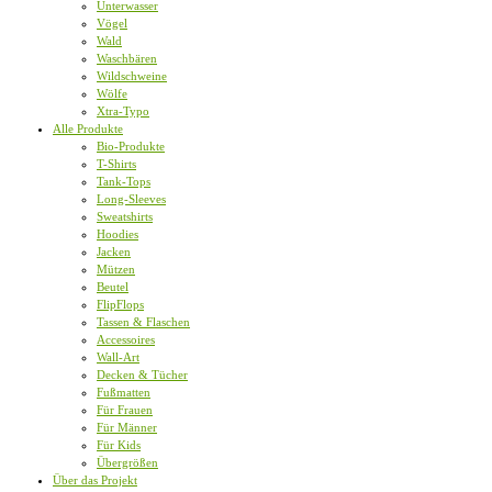
Unterwasser
Vögel
Wald
Waschbären
Wildschweine
Wölfe
Xtra-Typo
Alle Produkte
Bio-Produkte
T-Shirts
Tank-Tops
Long-Sleeves
Sweatshirts
Hoodies
Jacken
Mützen
Beutel
FlipFlops
Tassen & Flaschen
Accessoires
Wall-Art
Decken & Tücher
Fußmatten
Für Frauen
Für Männer
Für Kids
Übergrößen
Über das Projekt