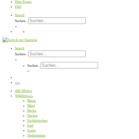
Dein Konto
FAQ
Search
Suchen...
×
Search
Suchen...
×
Suchen...
×
Menü
Alle Motive
Wildtiere
Bären
Biber
Böcke
Dachse
Eichhörnchen
Esel
Eulen
Fledermäuse