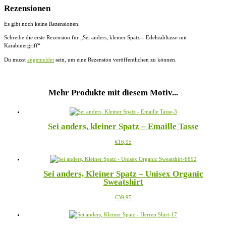
Rezensionen
Es gibt noch keine Rezensionen.
Schreibe die erste Rezension für „Sei anders, kleiner Spatz – Edelstahltasse mit
Karabinergriff“
Du musst
angemeldet
sein, um eine Rezension veröffentlichen zu können.
Mehr Produkte mit diesem Motiv...
Sei anders, kleiner Spatz – Emaille Tasse
Dieses
€
16,95
Produkt
weist
mehrere
Sei anders, Kleiner Spatz – Unisex Organic
Varianten
Sweatshirt
auf.
Die
Dieses
€
39,95
Optionen
Produkt
können
weist
auf
mehrere
der