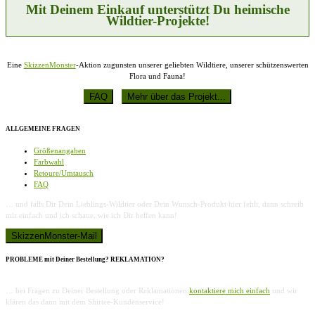
Produktseite
Mit Deinem Einkauf unterstützt Du heimische
gewählt
Wildtier-Projekte!
werden
Eine
SkizzenMonster
-Aktion zugunsten unserer geliebten Wildtiere, unserer schützenswerten
Flora und Fauna!
ALLGEMEINE FRAGEN
Größenangaben
Farbwahl
Retoure/Umtausch
FAQ
… und falls Dir Dein Lieblings-Wildtier oder Dein Wunsch-Produkt hier fehlt, dann schreib
mir einfach und ich schaue, wie ich Dir helfen kann!
PROBLEME mit Deiner Bestellung? REKLAMATION?
… bei Fragen zu Deiner Bestellung oder Reklamationen
kontaktiere mich einfach
und wir
klären das dann mit dem Shirtee-Kundenservice!