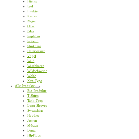
Füchse
Igel
Insekten
Katzen
Nager
Otter
Pilze
Reptilien
Rotwild
Stinktiere
Unterwasser
Vögel
Wald
Waschbären
Wildschweine
Wölfe
Xtra-Typo
Alle Produkte
Bio-Produkte
T-Shirts
Tank-Tops
Long-Sleeves
Sweatshirts
Hoodies
Jacken
Mützen
Beutel
FlipFlops