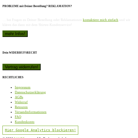
PROBLEME mit Deiner Bestellung? REKLAMATION?
… bei Fragen zu Deiner Bestellung oder Reklamationen
kontaktiere mich einfach
und wir
klären das dann mit dem Shirtee-Kundenservice!
Dein WIDERRUFSRECHT
RECHTLICHES
Impressum
Datenschutzerklärung
AGBs
Widerruf
Retouren
Versandinformationen
FAQ
Kundenkonto
Hier Google Analytics blockieren!