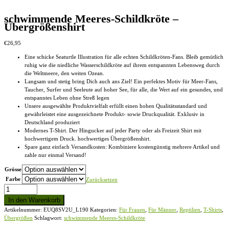
schwimmende Meeres-Schildkröte –
Übergrößenshirt
€
26,95
Eine schicke Seaturtle Illustration für alle echten Schildkröten-Fans. Bleib gemütlich
ruhig wie die niedliche Wasserschildkröte auf ihrem entspannten Lebensweg durch
die Weltmeere, den weiten Ozean.
Langsam und stetig bring Dich auch ans Ziel! Ein perfektes Motiv für Meer-Fans,
Taucher, Surfer und Seeleute auf hoher See, für alle, die Wert auf ein gesundes, und
entspanntes Leben ohne Streß legen
Unsere ausgewählte Produktvielfalt erfüllt einen hohen Qualitätsstandard und
gewährleistet eine ausgezeichnete Produkt- sowie Druckqualität. Exklusiv in
Deutschland produziert
Modernes T-Shirt. Der Hingucker auf jeder Party oder als Freizeit Shirt mit
hochwertigem Druck. hochwertiges Übergrößenshirt.
Spare ganz einfach Versandkosten: Kombiniere kostengünstig mehrere Artikel und
zahle nur einmal Versand!
Grösse
Farbe
Zurücksetzen
schwimmende
Meeres-
In den Warenkorb
Schildkröte
Artikelnummer:
EUQ8SV2U_L190
Kategorien:
Für Frauen
,
Für Männer
,
Reptilien
,
T-Shirts
,
-
Übergrößen
Schlagwort:
schwimmende Meeres-Schildkröte
Übergrößenshirt
Menge