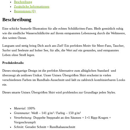
Beschreibung
Zusätzliche Informationen
Rezensionen (0)
Beschreibung
Eine schicke Seaturtle Illustration für alle echten Schildkröten-Fans. Bleib gemütlich ruhig
wie die niedliche Wasserschildkröte auf ihrem entspannten Lebensweg durch die Weltmeere,
den weiten Ozean.
Langsam und stetig bring Dich auch ans Ziel! Ein perfektes Motiv für Meer-Fans, Taucher,
Surfer und Seeleute auf hoher See, für alle, die Wert auf ein gesundes, und entspanntes
Leben ohne Streß legen.
Produktdetails:
Dieses einzigartige Design ist die perfekte Alternative zum alltäglichen Standard und
überzeugt als zeitloses Unikat. Unser
Unisex Übergrößen Shirt
erscheint in vielen
verschiedenen Farben im Rundhals-Ausschnitt und lädt zu zahlreich kombinierbaren Looks
ein.
Dieses smarte
Unisex Übergrößen Shirt
wird problemlos zur Grundlage jeden Styles.
Material:
100%
Grammatur:
Weiß – 141 g/m² / Farbig – 150 g/m²
Verarbeitung:
Doppelte Steppnaht an den Säumen + 1×1 Ripp-Kragen +
Vorgeschrumpft
Schnitt:
Gerader Schnitt + Rundhalsausschnitt