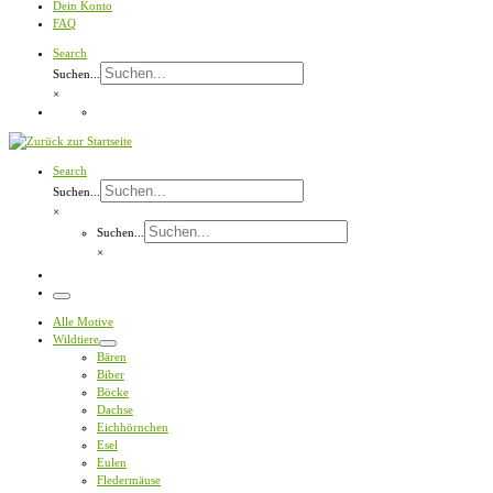
Dein Konto
FAQ
Search
Suchen...
×
Search
Suchen...
×
Suchen...
×
Menü
Alle Motive
Wildtiere
Bären
Biber
Böcke
Dachse
Eichhörnchen
Esel
Eulen
Fledermäuse