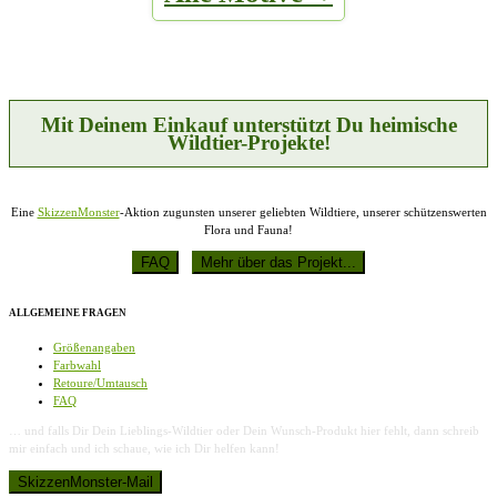
gewählt
werden
Mit Deinem Einkauf unterstützt Du heimische
Wildtier-Projekte!
Eine
SkizzenMonster
-Aktion zugunsten unserer geliebten Wildtiere, unserer schützenswerten
Flora und Fauna!
ALLGEMEINE FRAGEN
Größenangaben
Farbwahl
Retoure/Umtausch
FAQ
… und falls Dir Dein Lieblings-Wildtier oder Dein Wunsch-Produkt hier fehlt, dann schreib
mir einfach und ich schaue, wie ich Dir helfen kann!