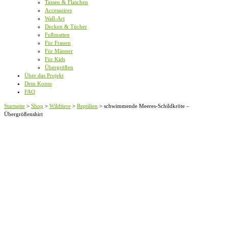
Tassen & Flaschen
Accessoires
Wall-Art
Decken & Tücher
Fußmatten
Für Frauen
Für Männer
Für Kids
Übergrößen
Über das Projekt
Dein Konto
FAQ
Startseite
>
Shop
>
Wildtiere
>
Reptilien
>
schwimmende Meeres-Schildkröte –
Übergrößenshirt