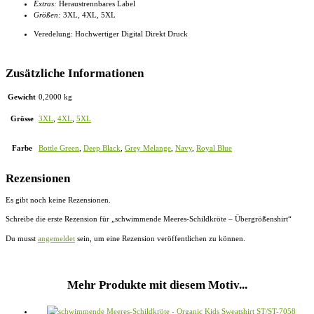
Extras:
Heraustrennbares Label
Größen:
3XL, 4XL
, 5XL
Veredelung: Hochwertiger Digital Direkt Druck
Zusätzliche Informationen
Gewicht
0,2000 kg
Grösse
3XL
,
4XL
,
5XL
Farbe
Bottle Green
,
Deep Black
,
Grey Melange
,
Navy
,
Royal Blue
Rezensionen
Es gibt noch keine Rezensionen.
Schreibe die erste Rezension für „schwimmende Meeres-Schildkröte – Übergrößenshirt“
Du musst
angemeldet
sein, um eine Rezension veröffentlichen zu können.
Mehr Produkte mit diesem Motiv...