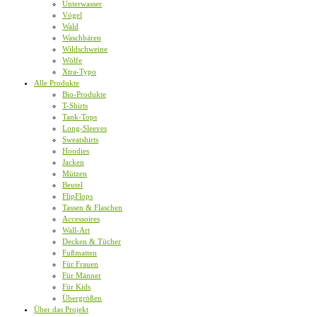
Unterwasser
Vögel
Wald
Waschbären
Wildschweine
Wölfe
Xtra-Typo
Alle Produkte
Bio-Produkte
T-Shirts
Tank-Tops
Long-Sleeves
Sweatshirts
Hoodies
Jacken
Mützen
Beutel
FlipFlops
Tassen & Flaschen
Accessoires
Wall-Art
Decken & Tücher
Fußmatten
Für Frauen
Für Männer
Für Kids
Übergrößen
Über das Projekt