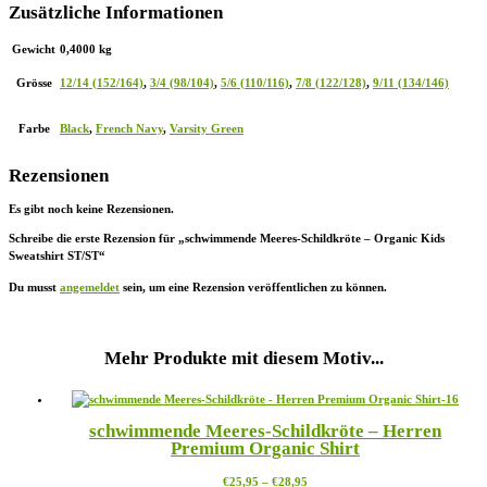
Zusätzliche Informationen
Gewicht
0,4000 kg
Grösse
12/14 (152/164)
,
3/4 (98/104)
,
5/6 (110/116)
,
7/8 (122/128)
,
9/11 (134/146)
Farbe
Black
,
French Navy
,
Varsity Green
Rezensionen
Es gibt noch keine Rezensionen.
Schreibe die erste Rezension für „schwimmende Meeres-Schildkröte – Organic Kids
Sweatshirt ST/ST“
Du musst
angemeldet
sein, um eine Rezension veröffentlichen zu können.
Mehr Produkte mit diesem Motiv...
schwimmende Meeres-Schildkröte – Herren
Premium Organic Shirt
Preisspanne:
Dieses
€
25,95
–
€
28,95