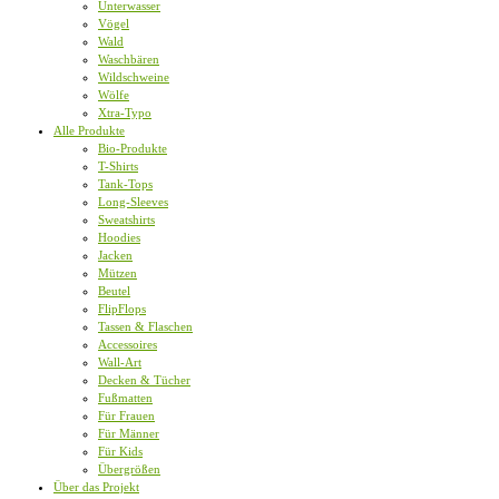
Unterwasser
Vögel
Wald
Waschbären
Wildschweine
Wölfe
Xtra-Typo
Alle Produkte
Bio-Produkte
T-Shirts
Tank-Tops
Long-Sleeves
Sweatshirts
Hoodies
Jacken
Mützen
Beutel
FlipFlops
Tassen & Flaschen
Accessoires
Wall-Art
Decken & Tücher
Fußmatten
Für Frauen
Für Männer
Für Kids
Übergrößen
Über das Projekt