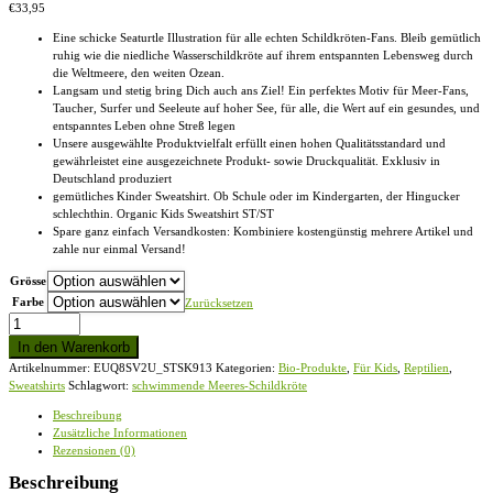
€
33,95
Eine schicke Seaturtle Illustration für alle echten Schildkröten-Fans. Bleib gemütlich
ruhig wie die niedliche Wasserschildkröte auf ihrem entspannten Lebensweg durch
die Weltmeere, den weiten Ozean.
Langsam und stetig bring Dich auch ans Ziel! Ein perfektes Motiv für Meer-Fans,
Taucher, Surfer und Seeleute auf hoher See, für alle, die Wert auf ein gesundes, und
entspanntes Leben ohne Streß legen
Unsere ausgewählte Produktvielfalt erfüllt einen hohen Qualitätsstandard und
gewährleistet eine ausgezeichnete Produkt- sowie Druckqualität. Exklusiv in
Deutschland produziert
gemütliches Kinder Sweatshirt. Ob Schule oder im Kindergarten, der Hingucker
schlechthin. Organic Kids Sweatshirt ST/ST
Spare ganz einfach Versandkosten: Kombiniere kostengünstig mehrere Artikel und
zahle nur einmal Versand!
Grösse
Farbe
Zurücksetzen
schwimmende
Meeres-
In den Warenkorb
Schildkröte
Artikelnummer:
EUQ8SV2U_STSK913
Kategorien:
Bio-Produkte
,
Für Kids
,
Reptilien
,
-
Sweatshirts
Schlagwort:
schwimmende Meeres-Schildkröte
Organic
Kids
Beschreibung
Sweatshirt
Zusätzliche Informationen
ST/ST
Rezensionen (0)
Menge
Beschreibung