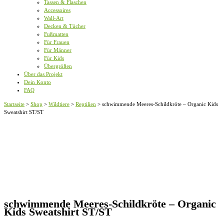
Tassen & Flaschen
Accessoires
Wall-Art
Decken & Tücher
Fußmatten
Für Frauen
Für Männer
Für Kids
Übergrößen
Über das Projekt
Dein Konto
FAQ
Startseite
>
Shop
>
Wildtiere
>
Reptilien
>
schwimmende Meeres-Schildkröte – Organic Kids
Sweatshirt ST/ST
schwimmende Meeres-Schildkröte – Organic
Kids Sweatshirt ST/ST