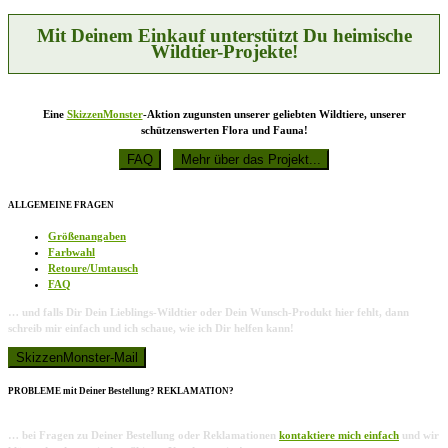
Mit Deinem Einkauf unterstützt Du heimische
Wildtier-Projekte!
Eine
SkizzenMonster
-Aktion zugunsten unserer geliebten Wildtiere, unserer
schützenswerten Flora und Fauna!
ALLGEMEINE FRAGEN
Größenangaben
Farbwahl
Retoure/Umtausch
FAQ
… und falls Dir Dein Lieblings-Wildtier oder Dein Wunsch-Produkt hier fehlt, dann
schreib mir einfach und ich schaue, wie ich Dir helfen kann!
PROBLEME mit Deiner Bestellung? REKLAMATION?
… bei Fragen zu Deiner Bestellung oder Reklamationen
kontaktiere mich einfach
und wir