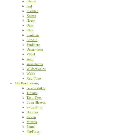
Füchse
Igel
Insekten
Katzen
Nager
Otter
Pilze
Reptilien
Rotwild
Stinktiere
Unterwasser
Vögel
Wald
Waschbären
Wildschweine
Wölfe
Xtra-Typo
Alle Produkte
Bio-Produkte
T-Shirts
Tank-Tops
Long-Sleeves
Sweatshirts
Hoodies
Jacken
Mützen
Beutel
FlipFlops