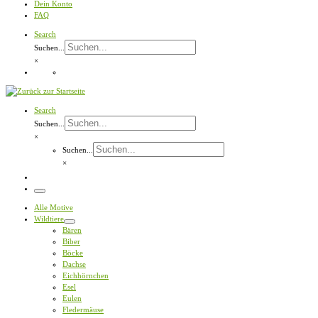
Dein Konto
FAQ
Search
Suchen...
×
Search
Suchen...
×
Suchen...
×
Menü
Alle Motive
Wildtiere
Bären
Biber
Böcke
Dachse
Eichhörnchen
Esel
Eulen
Fledermäuse