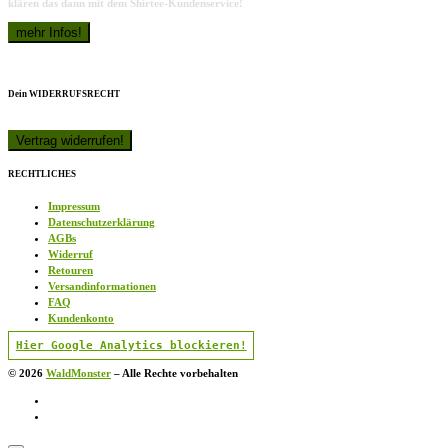
klären das dann mit dem Shirtee-Kundenservice!
Dein WIDERRUFSRECHT
RECHTLICHES
Impressum
Datenschutzerklärung
AGBs
Widerruf
Retouren
Versandinformationen
FAQ
Kundenkonto
Hier Google Analytics blockieren!
© 2026
WaldMonster
–
Alle Rechte vorbehalten