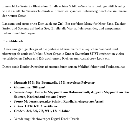
Eine schicke Seaturtle Illustration für alle echten Schildkröten-Fans. Bleib gemütlich ruhig
wie die niedliche Wasserschildkröte auf ihrem entspannten Lebensweg durch die Weltmeere,
den weiten Ozean.
Langsam und stetig bring Dich auch ans Ziel! Ein perfektes Motiv für Meer-Fans, Taucher,
Surfer und Seeleute auf hoher See, für alle, die Wert auf ein gesundes, und entspanntes
Leben ohne Streß legen.
Produktdetails:
Dieses einzigartige Design ist die perfekte Alternative zum alltäglichen Standard und
überzeugt als zeitloses Unikat. Unser Organic
Kinder Sweatshirt ST/ST
erscheint in vielen
verschiedenen Farben und lädt auch unsere Kleinen zum casual cozy Look ein.
Dieses coole Kinder Sweatshirt
überzeugt durch seinen Wohlfühlfaktor und Funktionalität.
Material:
85% Bio-Baumwolle, 15% recycletes Polyester
Grammatur:
300 g/m²
Verarbeitung:
Einfache Steppnaht am Halsausschnitt, doppelte Steppnaht an den
Säumen, Nackenband aus aus Jersey
Form:
Moderner, gerader Schnitt, Rundhals, eingesetzte Ärmel
Extras:
OEKO-TEX zertifiziert
Größen:
3/4, 5/6, 7/8, 9/11, 12/14 Jahre
Veredelung: Hochwertiger Digital Direkt Druck