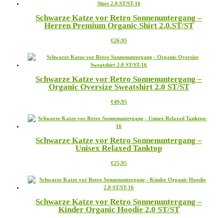
mehrere
der
Varianten
Produktseite
Schwarze Katze vor Retro Sonnenuntergang –
auf.
gewählt
Herren Premium Organic Shirt 2.0.ST/ST
Die
werden
Optionen
Dieses
€
26,95
können
Produkt
auf
weist
der
mehrere
Produktseite
Varianten
gewählt
Schwarze Katze vor Retro Sonnenuntergang –
auf.
werden
Organic Oversize Sweatshirt 2.0 ST/ST
Die
Optionen
Dieses
€
49,95
können
Produkt
auf
weist
der
mehrere
Produktseite
Varianten
gewählt
Schwarze Katze vor Retro Sonnenuntergang –
auf.
werden
Unisex Relaxed Tanktop
Die
Optionen
Dieses
€
25,95
können
Produkt
auf
weist
der
mehrere
Produktseite
Varianten
gewählt
Schwarze Katze vor Retro Sonnenuntergang –
auf.
werden
Kinder Organic Hoodie 2.0 ST/ST
Die
Optionen