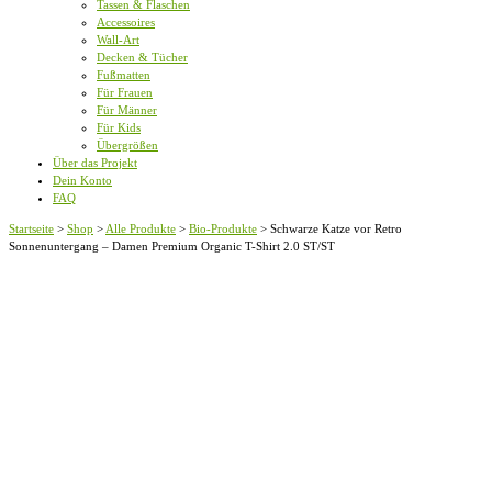
Tassen & Flaschen
Accessoires
Wall-Art
Decken & Tücher
Fußmatten
Für Frauen
Für Männer
Für Kids
Übergrößen
Über das Projekt
Dein Konto
FAQ
Startseite
>
Shop
>
Alle Produkte
>
Bio-Produkte
>
Schwarze Katze vor Retro
Sonnenuntergang – Damen Premium Organic T-Shirt 2.0 ST/ST