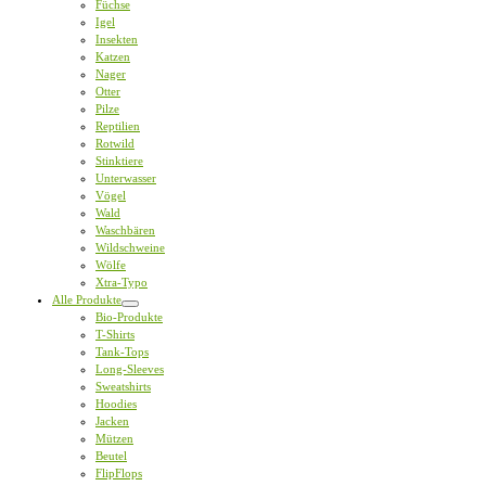
Füchse
Igel
Insekten
Katzen
Nager
Otter
Pilze
Reptilien
Rotwild
Stinktiere
Unterwasser
Vögel
Wald
Waschbären
Wildschweine
Wölfe
Xtra-Typo
Alle Produkte
Bio-Produkte
T-Shirts
Tank-Tops
Long-Sleeves
Sweatshirts
Hoodies
Jacken
Mützen
Beutel
FlipFlops