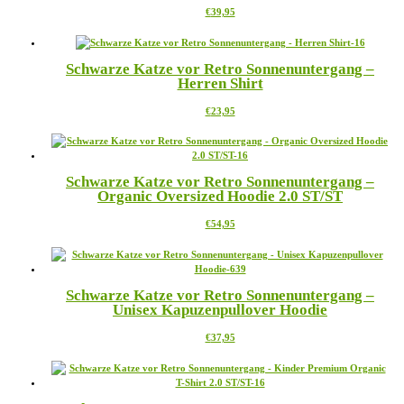
Dieses
€
39,95
können
Produkt
auf
weist
der
mehrere
Produktseite
Schwarze Katze vor Retro Sonnenuntergang –
Varianten
gewählt
Herren Shirt
auf.
werden
Die
Dieses
€
23,95
Optionen
Produkt
können
weist
auf
mehrere
der
Varianten
Produktseite
Schwarze Katze vor Retro Sonnenuntergang –
auf.
gewählt
Organic Oversized Hoodie 2.0 ST/ST
Die
werden
Optionen
Dieses
€
54,95
können
Produkt
auf
weist
der
mehrere
Produktseite
Varianten
gewählt
Schwarze Katze vor Retro Sonnenuntergang –
auf.
werden
Unisex Kapuzenpullover Hoodie
Die
Optionen
Dieses
€
37,95
können
Produkt
auf
weist
der
mehrere
Produktseite
Varianten
gewählt