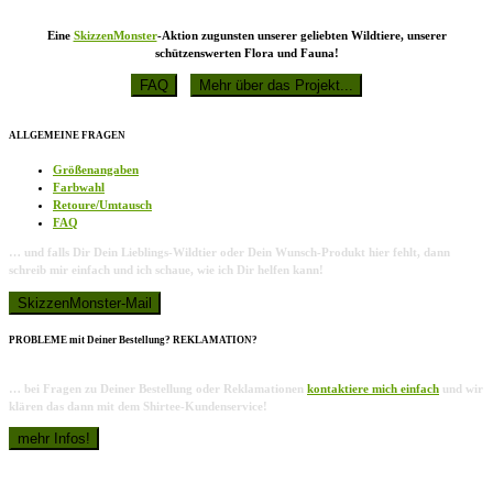
Eine
SkizzenMonster
-Aktion zugunsten unserer geliebten Wildtiere, unserer
schützenswerten Flora und Fauna!
ALLGEMEINE FRAGEN
Größenangaben
Farbwahl
Retoure/Umtausch
FAQ
… und falls Dir Dein Lieblings-Wildtier oder Dein Wunsch-Produkt hier fehlt, dann
schreib mir einfach und ich schaue, wie ich Dir helfen kann!
PROBLEME mit Deiner Bestellung? REKLAMATION?
… bei Fragen zu Deiner Bestellung oder Reklamationen
kontaktiere mich einfach
und wir
klären das dann mit dem Shirtee-Kundenservice!