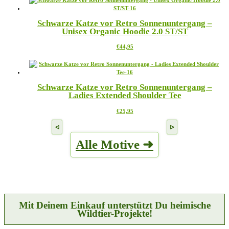
mehrere
Produktseite
Varianten
gewählt
Schwarze Katze vor Retro Sonnenuntergang –
auf.
werden
Unisex Organic Hoodie 2.0 ST/ST
Die
Optionen
Dieses
€
44,95
können
Produkt
auf
weist
der
mehrere
Produktseite
Varianten
gewählt
Schwarze Katze vor Retro Sonnenuntergang –
auf.
werden
Ladies Extended Shoulder Tee
Die
Optionen
Dieses
€
25,95
können
Produkt
auf
weist
der
mehrere
Produktseite
Alle Motive ➜
Varianten
gewählt
auf.
werden
Die
Optionen
können
auf
der
Produktseite
Mit Deinem Einkauf unterstützt Du heimische
gewählt
Wildtier-Projekte!
werden