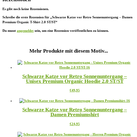
Es gibt noch keine Rezensionen.
Schreibe die erste Rezension für „Schwarze Katze vor Retro Sonnenuntergang – Damen
Premium Organic T-Shirt 2.0 ST/ST“
Du musst
angemeldet
sein, um eine Rezension veröffentlichen zu können.
Mehr Produkte mit diesem Motiv...
Schwarze Katze vor Retro Sonnenuntergang –
Unisex Premium Organic Hoodie 2.0 ST/ST
Dieses
€
49,95
Produkt
weist
mehrere
Schwarze Katze vor Retro Sonnenuntergang –
Varianten
Damen Premiumshirt
auf.
Die
Dieses
€
24,95
Optionen
Produkt
können
weist
auf