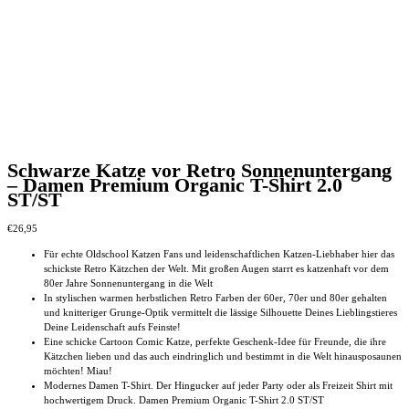
Schwarze Katze vor Retro Sonnenuntergang
– Damen Premium Organic T-Shirt 2.0
ST/ST
€
26,95
Für echte Oldschool Katzen Fans und leidenschaftlichen Katzen-Liebhaber hier das
schickste Retro Kätzchen der Welt. Mit großen Augen starrt es katzenhaft vor dem
80er Jahre Sonnenuntergang in die Welt
In stylischen warmen herbstlichen Retro Farben der 60er, 70er und 80er gehalten
und knitteriger Grunge-Optik vermittelt die lässige Silhouette Deines Lieblingstieres
Deine Leidenschaft aufs Feinste!
Eine schicke Cartoon Comic Katze, perfekte Geschenk-Idee für Freunde, die ihre
Kätzchen lieben und das auch eindringlich und bestimmt in die Welt hinausposaunen
möchten! Miau!
Modernes Damen T-Shirt. Der Hingucker auf jeder Party oder als Freizeit Shirt mit
hochwertigem Druck. Damen Premium Organic T-Shirt 2.0 ST/ST