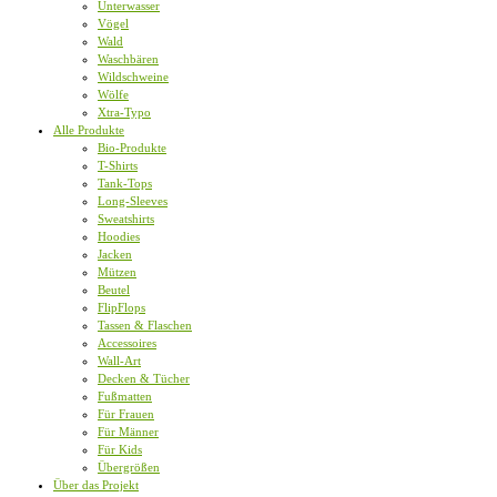
Unterwasser
Vögel
Wald
Waschbären
Wildschweine
Wölfe
Xtra-Typo
Alle Produkte
Bio-Produkte
T-Shirts
Tank-Tops
Long-Sleeves
Sweatshirts
Hoodies
Jacken
Mützen
Beutel
FlipFlops
Tassen & Flaschen
Accessoires
Wall-Art
Decken & Tücher
Fußmatten
Für Frauen
Für Männer
Für Kids
Übergrößen
Über das Projekt