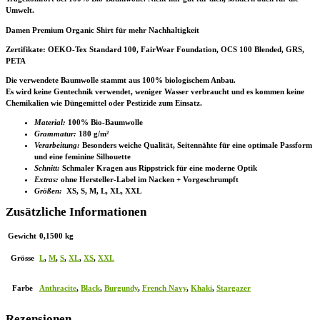
Umwelt.
Damen Premium Organic Shirt für mehr Nachhaltigkeit
Zertifikate
: OEKO-Tex Standard 100, FairWear Foundation, OCS 100 Blended, GRS,
PETA
Die verwendete Baumwolle stammt aus 100% biologischem Anbau.
Es wird keine Gentechnik verwendet, weniger Wasser verbraucht und es kommen keine
Chemikalien wie Düngemittel oder Pestizide zum Einsatz.
Material:
100% Bio-Baumwolle
Grammatur:
180 g/m²
Verarbeitung:
Besonders weiche Qualität, Seitennähte für eine optimale Passform
und eine feminine Silhouette
Schnitt:
Schmaler Kragen aus Rippstrick für eine moderne Optik
Extras:
ohne Hersteller-Label im Nacken + Vorgeschrumpft
Größen:
XS, S, M, L, XL, XXL
Zusätzliche Informationen
Gewicht
0,1500 kg
Grösse
L
,
M
,
S
,
XL
,
XS
,
XXL
Farbe
Anthracite
,
Black
,
Burgundy
,
French Navy
,
Khaki
,
Stargazer
Rezensionen