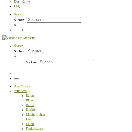
Dein Konto
FAQ
Search
Suchen...
×
Search
Suchen...
×
Suchen...
×
Menü
Alle Motive
Wildtiere
Bären
Biber
Böcke
Dachse
Eichhörnchen
Esel
Eulen
Fledermäuse