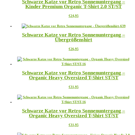
Schwarze Katze vor Retro Sonnenuntergang –
auf.
werden
Kinder Premium Organic T-Shirt 2.0 ST/ST
Die
Optionen
Dieses
€
24,95
können
Produkt
auf
weist
der
mehrere
Produktseite
Schwarze Katze vor Retro Sonnenuntergang –
Varianten
gewählt
Übergrößenshirt
auf.
werden
Die
Dieses
€
26,95
Optionen
Produkt
können
weist
auf
mehrere
der
Varianten
Produktseite
Schwarze Katze vor Retro Sonnenuntergang –
auf.
gewählt
Organic Heavy Oversized T-Shirt ST/ST
Die
werden
Optionen
Dieses
€
31,95
können
Produkt
auf
weist
der
mehrere
Produktseite
Varianten
gewählt
Schwarze Katze vor Retro Sonnenuntergang –
auf.
werden
Organic Heavy Oversized T-Shirt ST/ST
Die
Optionen
Dieses
€
31,95
können
Produkt
auf
weist
der