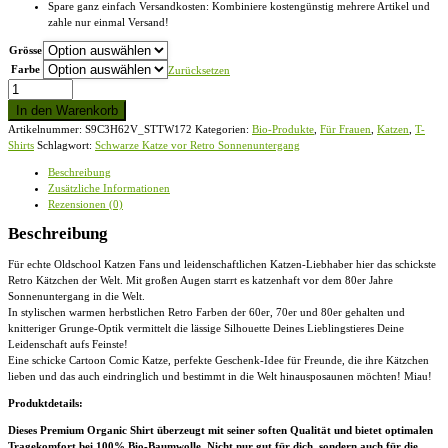
Spare ganz einfach Versandkosten: Kombiniere kostengünstig mehrere Artikel und
zahle nur einmal Versand!
Grösse
Farbe
Zurücksetzen
Schwarze
Katze
In den Warenkorb
vor
Artikelnummer:
S9C3H62V_STTW172
Kategorien:
Bio-Produkte
,
Für Frauen
,
Katzen
,
T-
Retro
Shirts
Schlagwort:
Schwarze Katze vor Retro Sonnenuntergang
Sonnenuntergang
-
Beschreibung
Damen
Zusätzliche Informationen
Premium
Rezensionen (0)
Organic
T-
Beschreibung
Shirt
2.0
Für echte Oldschool Katzen Fans und leidenschaftlichen Katzen-Liebhaber hier das schickste
ST/ST
Retro Kätzchen der Welt. Mit großen Augen starrt es katzenhaft vor dem 80er Jahre
Menge
Sonnenuntergang in die Welt.
In stylischen warmen herbstlichen Retro Farben der 60er, 70er und 80er gehalten und
knitteriger Grunge-Optik vermittelt die lässige Silhouette Deines Lieblingstieres Deine
Leidenschaft aufs Feinste!
Eine schicke Cartoon Comic Katze, perfekte Geschenk-Idee für Freunde, die ihre Kätzchen
lieben und das auch eindringlich und bestimmt in die Welt hinausposaunen möchten! Miau!
Produktdetails:
Dieses Premium Organic Shirt überzeugt mit seiner soften Qualität und bietet optimalen
Tragekomfort bei 100% Bio-Baumwolle. Nicht nur gut für dich, sondern auch für die