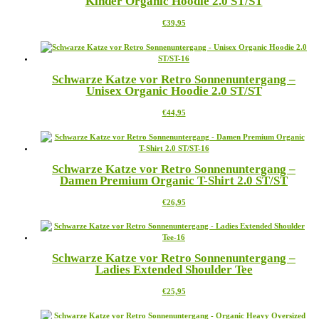
Kinder Organic Hoodie 2.0 ST/ST
Die
Optionen
Dieses
€
39,95
können
Produkt
auf
weist
der
mehrere
Produktseite
Varianten
gewählt
Schwarze Katze vor Retro Sonnenuntergang –
auf.
werden
Unisex Organic Hoodie 2.0 ST/ST
Die
Optionen
Dieses
€
44,95
können
Produkt
auf
weist
der
mehrere
Produktseite
Varianten
gewählt
Schwarze Katze vor Retro Sonnenuntergang –
auf.
werden
Damen Premium Organic T-Shirt 2.0 ST/ST
Die
Optionen
Dieses
€
26,95
können
Produkt
auf
weist
der
mehrere
Produktseite
Varianten
gewählt
Schwarze Katze vor Retro Sonnenuntergang –
auf.
werden
Ladies Extended Shoulder Tee
Die
Optionen
Dieses
€
25,95
können
Produkt
auf
weist
der