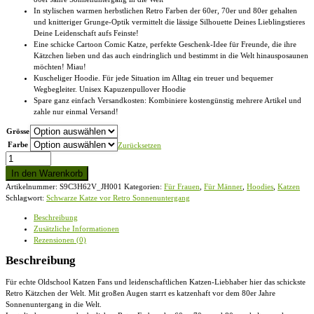
In stylischen warmen herbstlichen Retro Farben der 60er, 70er und 80er gehalten
und knitteriger Grunge-Optik vermittelt die lässige Silhouette Deines Lieblingstieres
Deine Leidenschaft aufs Feinste!
Eine schicke Cartoon Comic Katze, perfekte Geschenk-Idee für Freunde, die ihre
Kätzchen lieben und das auch eindringlich und bestimmt in die Welt hinausposaunen
möchten! Miau!
Kuscheliger Hoodie. Für jede Situation im Alltag ein treuer und bequemer
Wegbegleiter. Unisex Kapuzenpullover Hoodie
Spare ganz einfach Versandkosten: Kombiniere kostengünstig mehrere Artikel und
zahle nur einmal Versand!
Grösse
Farbe
Zurücksetzen
Schwarze
Katze
In den Warenkorb
vor
Artikelnummer:
S9C3H62V_JH001
Kategorien:
Für Frauen
,
Für Männer
,
Hoodies
,
Katzen
Retro
Schlagwort:
Schwarze Katze vor Retro Sonnenuntergang
Sonnenuntergang
-
Beschreibung
Unisex
Zusätzliche Informationen
Kapuzenpullover
Rezensionen (0)
Hoodie
Menge
Beschreibung
Für echte Oldschool Katzen Fans und leidenschaftlichen Katzen-Liebhaber hier das schickste
Retro Kätzchen der Welt. Mit großen Augen starrt es katzenhaft vor dem 80er Jahre
Sonnenuntergang in die Welt.