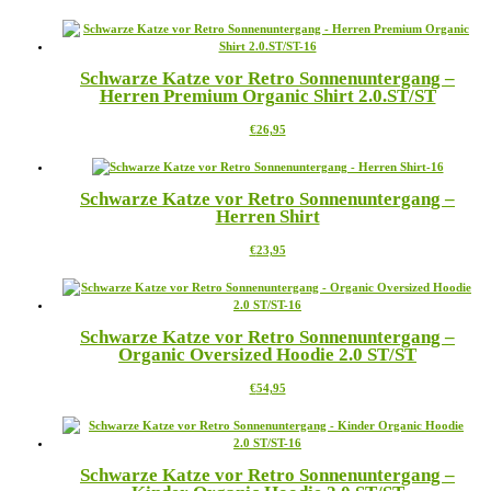
Produkt
auf
weist
der
mehrere
Produktseite
Varianten
gewählt
Schwarze Katze vor Retro Sonnenuntergang –
auf.
werden
Herren Premium Organic Shirt 2.0.ST/ST
Die
Optionen
Dieses
€
26,95
können
Produkt
auf
weist
der
mehrere
Produktseite
Schwarze Katze vor Retro Sonnenuntergang –
Varianten
gewählt
Herren Shirt
auf.
werden
Die
Dieses
€
23,95
Optionen
Produkt
können
weist
auf
mehrere
der
Varianten
Produktseite
Schwarze Katze vor Retro Sonnenuntergang –
auf.
gewählt
Organic Oversized Hoodie 2.0 ST/ST
Die
werden
Optionen
Dieses
€
54,95
können
Produkt
auf
weist
der
mehrere
Produktseite
Varianten
gewählt
Schwarze Katze vor Retro Sonnenuntergang –
auf.
werden