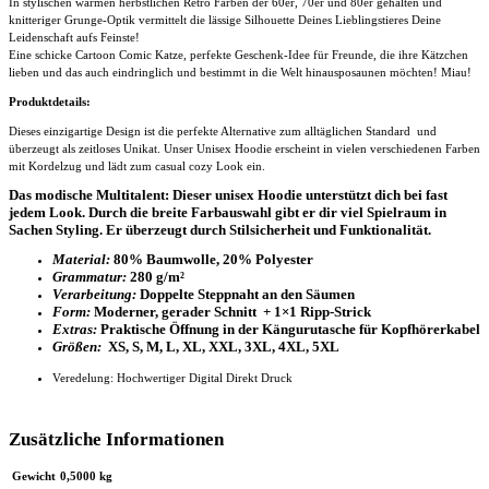
In stylischen warmen herbstlichen Retro Farben der 60er, 70er und 80er gehalten und
knitteriger Grunge-Optik vermittelt die lässige Silhouette Deines Lieblingstieres Deine
Leidenschaft aufs Feinste!
Eine schicke Cartoon Comic Katze, perfekte Geschenk-Idee für Freunde, die ihre Kätzchen
lieben und das auch eindringlich und bestimmt in die Welt hinausposaunen möchten! Miau!
Produktdetails:
Dieses einzigartige Design ist die perfekte Alternative zum alltäglichen Standard und
überzeugt als zeitloses Unikat. Unser
Unisex Hoodie
erscheint in vielen verschiedenen Farben
mit Kordelzug und lädt zum casual cozy Look ein.
Das modische Multitalent: Dieser unisex Hoodie unterstützt dich bei fast
jedem Look. Durch die breite Farbauswahl gibt er dir viel Spielraum in
Sachen Styling. Er überzeugt durch Stilsicherheit und Funktionalität.
Material:
80% Baumwolle, 20% Polyester
Grammatur:
280 g/m²
Verarbeitung:
Doppelte Steppnaht an den Säumen
Form:
Moderner, gerader Schnitt + 1×1 Ripp-Strick
Extras:
Praktische Öffnung in der Kängurutasche für Kopfhörerkabel
Größen:
XS, S, M, L, XL, XXL, 3XL, 4XL, 5XL
Veredelung: Hochwertiger Digital Direkt Druck
Zusätzliche Informationen
Gewicht
0,5000 kg