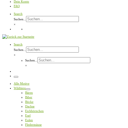
Dein Konto
FAQ
Search
Suchen...
×
Search
Suchen...
×
Suchen...
×
Menü
Alle Motive
Wildtiere
Bären
Biber
Böcke
Dachse
Eichhörnchen
Esel
Eulen
Fledermäuse