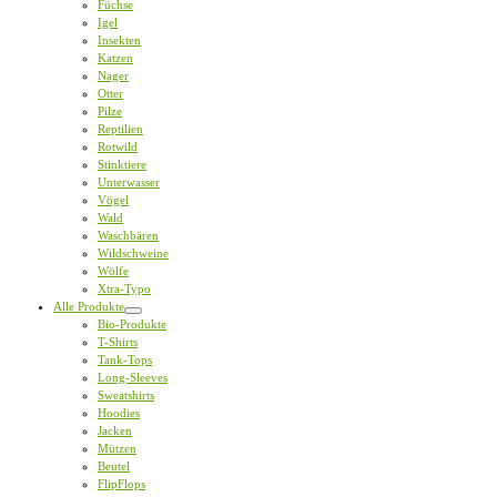
Füchse
Igel
Insekten
Katzen
Nager
Otter
Pilze
Reptilien
Rotwild
Stinktiere
Unterwasser
Vögel
Wald
Waschbären
Wildschweine
Wölfe
Xtra-Typo
Alle Produkte
Bio-Produkte
T-Shirts
Tank-Tops
Long-Sleeves
Sweatshirts
Hoodies
Jacken
Mützen
Beutel
FlipFlops