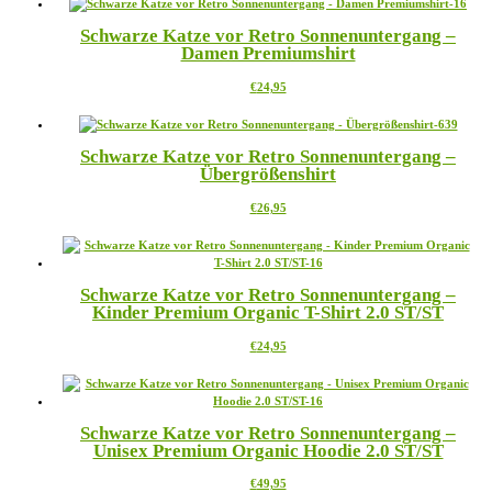
weist
mehrere
Schwarze Katze vor Retro Sonnenuntergang –
Varianten
Damen Premiumshirt
auf.
Die
Dieses
€
24,95
Optionen
Produkt
können
weist
auf
mehrere
der
Schwarze Katze vor Retro Sonnenuntergang –
Varianten
Produktseite
Übergrößenshirt
auf.
gewählt
Die
werden
Dieses
€
26,95
Optionen
Produkt
können
weist
auf
mehrere
der
Varianten
Produktseite
Schwarze Katze vor Retro Sonnenuntergang –
auf.
gewählt
Kinder Premium Organic T-Shirt 2.0 ST/ST
Die
werden
Optionen
Dieses
€
24,95
können
Produkt
auf
weist
der
mehrere
Produktseite
Varianten
gewählt
Schwarze Katze vor Retro Sonnenuntergang –
auf.
werden
Unisex Premium Organic Hoodie 2.0 ST/ST
Die
Optionen
Dieses
€
49,95
können