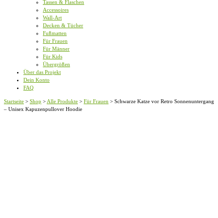
Tassen & Flaschen
Accessoires
Wall-Art
Decken & Tücher
Fußmatten
Für Frauen
Für Männer
Für Kids
Übergrößen
Über das Projekt
Dein Konto
FAQ
Startseite
>
Shop
>
Alle Produkte
>
Für Frauen
>
Schwarze Katze vor Retro Sonnenuntergang
– Unisex Kapuzenpullover Hoodie