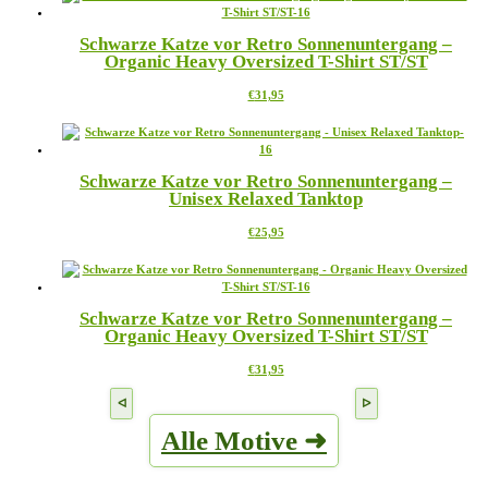
mehrere
Produktseite
Varianten
gewählt
Schwarze Katze vor Retro Sonnenuntergang –
auf.
werden
Organic Heavy Oversized T-Shirt ST/ST
Die
Optionen
Dieses
€
31,95
können
Produkt
auf
weist
der
mehrere
Produktseite
Varianten
gewählt
Schwarze Katze vor Retro Sonnenuntergang –
auf.
werden
Unisex Relaxed Tanktop
Die
Optionen
Dieses
€
25,95
können
Produkt
auf
weist
der
mehrere
Produktseite
Varianten
gewählt
Schwarze Katze vor Retro Sonnenuntergang –
auf.
werden
Organic Heavy Oversized T-Shirt ST/ST
Die
Optionen
Dieses
€
31,95
können
Produkt
auf
weist
der
mehrere
Produktseite
Alle Motive ➜
Varianten
gewählt
auf.
werden
Die