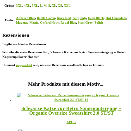
Grösse
3XL
,
4XL
,
5XL
,
L
,
M
,
S
,
XL
,
XS
,
XXL
Airforce Blue
,
Bottle Green
,
Brick Red
,
Burgundy
,
Deep Black
,
Hot Chocolate
,
Farbe
Magenta Magic
,
Oxford Navy
,
Royal Blue
,
Steel Grey (Solid)
Rezensionen
Es gibt noch keine Rezensionen.
Schreibe die erste Rezension für „Schwarze Katze vor Retro Sonnenuntergang – Unisex
Kapuzenpullover Hoodie“
Du musst
angemeldet
sein, um eine Rezension veröffentlichen zu können.
Mehr Produkte mit diesem Motiv...
Schwarze Katze vor Retro Sonnenuntergang –
Organic Oversize Sweatshirt 2.0 ST/ST
Dieses
€
49,95
Produkt