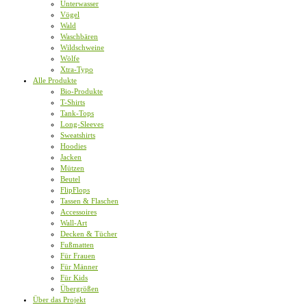
Unterwasser
Vögel
Wald
Waschbären
Wildschweine
Wölfe
Xtra-Typo
Alle Produkte
Bio-Produkte
T-Shirts
Tank-Tops
Long-Sleeves
Sweatshirts
Hoodies
Jacken
Mützen
Beutel
FlipFlops
Tassen & Flaschen
Accessoires
Wall-Art
Decken & Tücher
Fußmatten
Für Frauen
Für Männer
Für Kids
Übergrößen
Über das Projekt