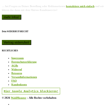
… bei Fragen zu Deiner Bestellung oder Reklamationen
kontaktiere mich einfach
und wir
klären das dann mit dem Shirtee-Kundenservice!
Dein WIDERRUFSRECHT
RECHTLICHES
Impressum
Datenschutzerklärung
AGBs
Widerruf
Retouren
Versandinformationen
FAQ
Kundenkonto
Hier Google Analytics blockieren!
© 2026
WaldMonster
–
Alle Rechte vorbehalten