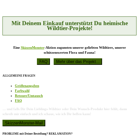
Optionen
können
auf
der
Produktseite
Mit Deinem Einkauf unterstützt Du heimische
gewählt
Wildtier-Projekte!
werden
Eine
SkizzenMonster
-Aktion zugunsten unserer geliebten Wildtiere, unserer
schützenswerten Flora und Fauna!
ALLGEMEINE FRAGEN
Größenangaben
Farbwahl
Retoure/Umtausch
FAQ
… und falls Dir Dein Lieblings-Wildtier oder Dein Wunsch-Produkt hier fehlt, dann
schreib mir einfach und ich schaue, wie ich Dir helfen kann!
PROBLEME mit Deiner Bestellung? REKLAMATION?