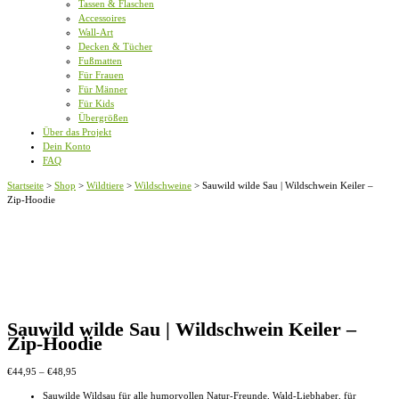
Tassen & Flaschen
Accessoires
Wall-Art
Decken & Tücher
Fußmatten
Für Frauen
Für Männer
Für Kids
Übergrößen
Über das Projekt
Dein Konto
FAQ
Startseite
>
Shop
>
Wildtiere
>
Wildschweine
>
Sauwild wilde Sau | Wildschwein Keiler –
Zip-Hoodie
Sauwild wilde Sau | Wildschwein Keiler –
Zip-Hoodie
Preisspanne:
€
44,95
–
€
48,95
€44,95
Sauwilde Wildsau für alle humorvollen Natur-Freunde, Wald-Liebhaber, für
bis