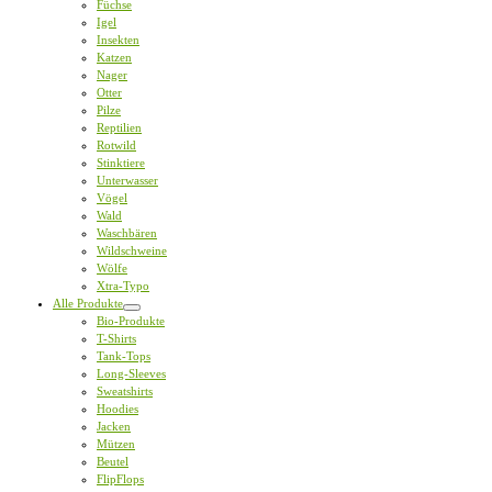
Füchse
Igel
Insekten
Katzen
Nager
Otter
Pilze
Reptilien
Rotwild
Stinktiere
Unterwasser
Vögel
Wald
Waschbären
Wildschweine
Wölfe
Xtra-Typo
Alle Produkte
Bio-Produkte
T-Shirts
Tank-Tops
Long-Sleeves
Sweatshirts
Hoodies
Jacken
Mützen
Beutel
FlipFlops