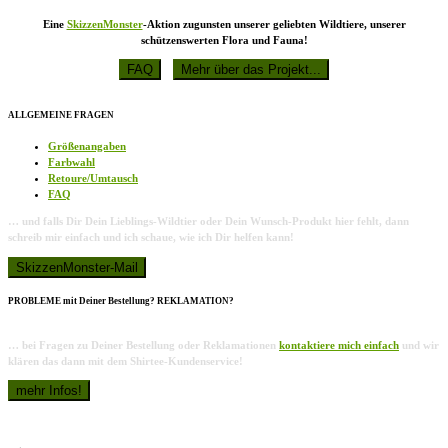
Eine
SkizzenMonster
-Aktion zugunsten unserer geliebten Wildtiere, unserer
schützenswerten Flora und Fauna!
ALLGEMEINE FRAGEN
Größenangaben
Farbwahl
Retoure/Umtausch
FAQ
… und falls Dir Dein Lieblings-Wildtier oder Dein Wunsch-Produkt hier fehlt, dann
schreib mir einfach und ich schaue, wie ich Dir helfen kann!
PROBLEME mit Deiner Bestellung? REKLAMATION?
… bei Fragen zu Deiner Bestellung oder Reklamationen
kontaktiere mich einfach
und wir
klären das dann mit dem Shirtee-Kundenservice!