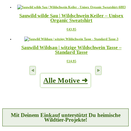
Produkt
können
weist
auf
mehrere
der
Sauwild wilde Sau | Wildschwein Keiler – Unisex
Varianten
Produktseite
Organic Sweatshirt
auf.
gewählt
Die
werden
Dieses
€
43,95
Optionen
Produkt
können
weist
auf
mehrere
der
Sauwild Wildsau | witzige Wildschwein Tasse –
Varianten
Produktseite
Standard Tasse
auf.
gewählt
Die
werden
Dieses
€
14,95
Optionen
Produkt
können
weist
auf
mehrere
der
Alle Motive ➜
Varianten
Produktseite
auf.
gewählt
Die
werden
Optionen
können
auf
der
Produktseite
Mit Deinem Einkauf unterstützt Du heimische
gewählt
Wildtier-Projekte!
werden