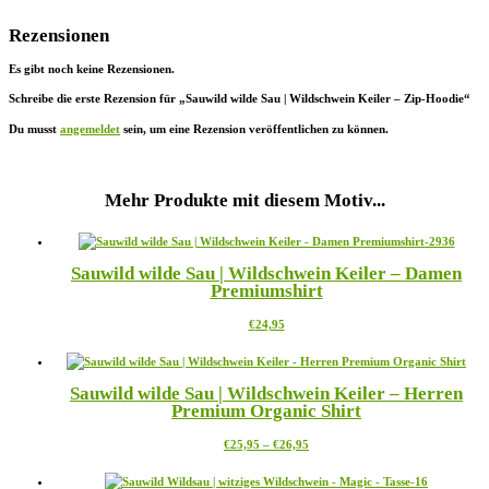
Rezensionen
Es gibt noch keine Rezensionen.
Schreibe die erste Rezension für „Sauwild wilde Sau | Wildschwein Keiler – Zip-Hoodie“
Du musst
angemeldet
sein, um eine Rezension veröffentlichen zu können.
Mehr Produkte mit diesem Motiv...
Sauwild wilde Sau | Wildschwein Keiler – Damen
Premiumshirt
Dieses
€
24,95
Produkt
weist
mehrere
Sauwild wilde Sau | Wildschwein Keiler – Herren
Varianten
Premium Organic Shirt
auf.
Die
Preisspanne:
Dieses
€
25,95
–
€
26,95
Optionen
€25,95
Produkt
können
bis
weist
auf