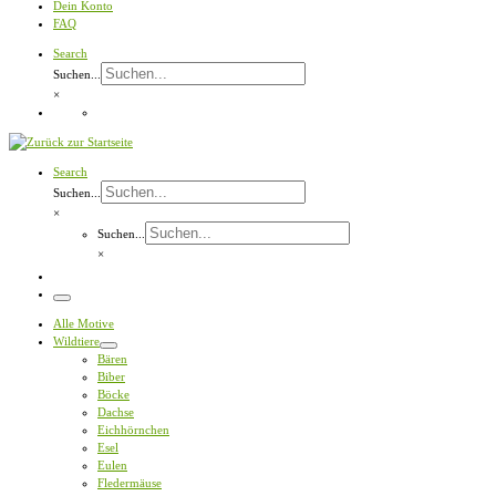
Dein Konto
FAQ
Search
Suchen...
×
Search
Suchen...
×
Suchen...
×
Menü
Alle Motive
Wildtiere
Bären
Biber
Böcke
Dachse
Eichhörnchen
Esel
Eulen
Fledermäuse