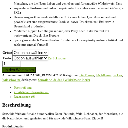
Menschen, die die Natur lieben und genießen und für sauwilde Wildschwein-Fans.
€48,95
angenehme Passform und hoher Tragekomfort in vielen verschiedenen Größen (S-
3XL)
Unsere ausgewählte Produktvielfalt erfüllt einen hohen Qualitätsstandard und
gewährleistet eine ausgezeichnete Produkt- sowie Druckqualität. Exklusiv in
Deutschland produziert
Moderner Zipper. Der Hingucker auf jeder Party oder in der Freizeit mit
hochwertigem Druck. Zip-Hoodie
Spare ganz einfach Versandkosten: Kombiniere kostengünstig mehrere Artikel und
zahle nur einmal Versand!
Grösse
Farbe
Zurücksetzen
Sauwild
wilde
In den Warenkorb
Sau
Artikelnummer:
L6UZA36H_BCWM647*B*
Kategorien:
Für Frauen
,
Für Männer
,
Jacken
,
|
Wildschweine
Schlagwort:
Sauwild wilde Sau | Wildschwein Keiler
Wildschwein
Keiler
Beschreibung
-
Zusätzliche Informationen
Zip-
Rezensionen (0)
Hoodie
Menge
Beschreibung
Sauwilde Wildsau für alle humorvollen Natur-Freunde, Wald-Liebhaber, für Menschen, die
die Natur lieben und genießen und für sauwilde Wildschwein-Fans. ZipperB
Produktdetails: