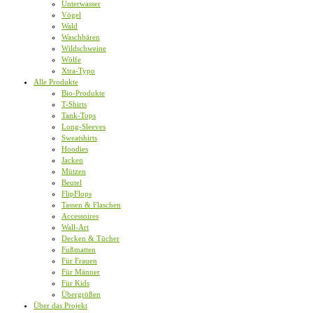
Unterwasser
Vögel
Wald
Waschbären
Wildschweine
Wölfe
Xtra-Typo
Alle Produkte
Bio-Produkte
T-Shirts
Tank-Tops
Long-Sleeves
Sweatshirts
Hoodies
Jacken
Mützen
Beutel
FlipFlops
Tassen & Flaschen
Accessoires
Wall-Art
Decken & Tücher
Fußmatten
Für Frauen
Für Männer
Für Kids
Übergrößen
Über das Projekt