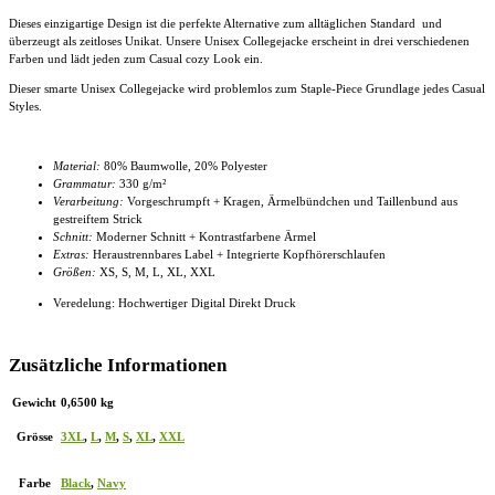
Dieses einzigartige Design ist die perfekte Alternative zum alltäglichen Standard und
überzeugt als zeitloses Unikat. Unsere Unisex Collegejacke
erscheint in drei verschiedenen
Farben und lädt jeden zum Casual cozy Look ein.
Dieser smarte
Unisex Collegejacke
wird problemlos zum Staple-Piece Grundlage jedes Casual
Styles.
Material:
80% Baumwolle, 20% Polyester
Grammatur:
330 g/m²
Verarbeitung:
Vorgeschrumpft + Kragen, Ärmelbündchen und Taillenbund aus
gestreiftem Strick
Schnitt:
Moderner Schnitt + Kontrastfarbene Ärmel
Extras:
Heraustrennbares Label + Integrierte Kopfhörerschlaufen
Größen:
XS, S, M, L, XL, XXL
Veredelung: Hochwertiger Digital Direkt Druck
Zusätzliche Informationen
Gewicht
0,6500 kg
Grösse
3XL
,
L
,
M
,
S
,
XL
,
XXL
Farbe
Black
,
Navy