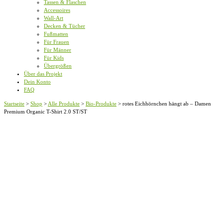
Tassen & Flaschen
Accessoires
Wall-Art
Decken & Tücher
Fußmatten
Für Frauen
Für Männer
Für Kids
Übergrößen
Über das Projekt
Dein Konto
FAQ
Startseite
>
Shop
>
Alle Produkte
>
Bio-Produkte
>
rotes Eichhörnchen hängt ab – Damen
Premium Organic T-Shirt 2.0 ST/ST