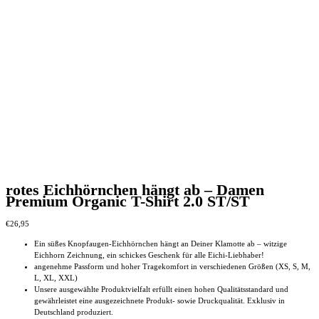
rotes Eichhörnchen hängt ab – Damen
Premium Organic T-Shirt 2.0 ST/ST
€
26,95
Ein süßes Knopfaugen-Eichhörnchen hängt an Deiner Klamotte ab – witzige
Eichhorn Zeichnung, ein schickes Geschenk für alle Eichi-Liebhaber!
angenehme Passform und hoher Tragekomfort in verschiedenen Größen (XS, S, M,
L, XL, XXL)
Unsere ausgewählte Produktvielfalt erfüllt einen hohen Qualitätsstandard und
gewährleistet eine ausgezeichnete Produkt- sowie Druckqualität. Exklusiv in
Deutschland produziert.