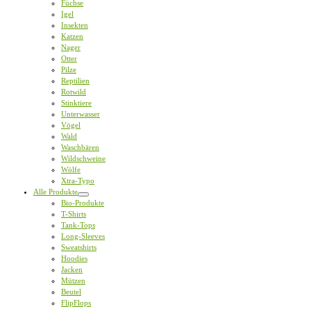
Füchse
Igel
Insekten
Katzen
Nager
Otter
Pilze
Reptilien
Rotwild
Stinktiere
Unterwasser
Vögel
Wald
Waschbären
Wildschweine
Wölfe
Xtra-Typo
Alle Produkte
Bio-Produkte
T-Shirts
Tank-Tops
Long-Sleeves
Sweatshirts
Hoodies
Jacken
Mützen
Beutel
FlipFlops