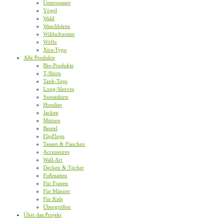
Unterwasser
Vögel
Wald
Waschbären
Wildschweine
Wölfe
Xtra-Typo
Alle Produkte
Bio-Produkte
T-Shirts
Tank-Tops
Long-Sleeves
Sweatshirts
Hoodies
Jacken
Mützen
Beutel
FlipFlops
Tassen & Flaschen
Accessoires
Wall-Art
Decken & Tücher
Fußmatten
Für Frauen
Für Männer
Für Kids
Übergrößen
Über das Projekt