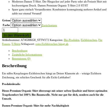
Modernes Damen T-Shirt. Der Hingucker auf jeder Party oder als Freizeit Shirt mit
hochwertigem Druck. Damen Premium Organic T-Shirt 2.0 ST/ST
Spare ganz einfach Versandkosten: Kombiniere kostengünstig mehrere Artikel und
zahle nur einmal Versand!
Grösse
Farbe
Zurücksetzen
rotes
Eichhörnchen
In den Warenkorb
hängt
Artikelnummer:
A74GMKG8_STTW172
Kategorien:
Bio-Produkte
,
Eichhörnchen
,
Für
ab
Frauen
,
T-Shirts
Schlagwort:
rotes Eichhörnchen hängt ab
-
Damen
Beschreibung
Premium
Zusätzliche Informationen
Organic
Rezensionen (0)
T-
Shirt
Beschreibung
2.0
ST/ST
Ein süßes Knopfaugen-Eichhörnchen hängt an Deiner Klamotte ab – witzige Eichhorn
Menge
Zeichnung, ein schickes Geschenk für alle Eichi-Liebhaber!
Produktdetails:
Dieses Premium Organic Shirt überzeugt mit seiner soften Qualität und bietet optimalen
Tragekomfort bei 100% Bio-Baumwolle. Nicht nur gut für dich, sondern auch für die
Umwelt.
Damen Premium Organic Shirt für mehr Nachhaltigkeit