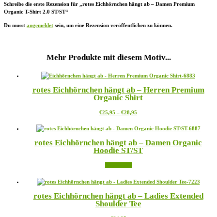
Schreibe die erste Rezension für „rotes Eichhörnchen hängt ab – Damen Premium
Organic T-Shirt 2.0 ST/ST“
Du musst
angemeldet
sein, um eine Rezension veröffentlichen zu können.
Mehr Produkte mit diesem Motiv...
rotes Eichhörnchen hängt ab – Herren Premium
Organic Shirt
Preisspanne:
Dieses
€
25,95
–
€
28,95
€25,95
Produkt
bis
weist
€28,95
mehrere
rotes Eichhörnchen hängt ab – Damen Organic
Varianten
Hoodie ST/ST
auf.
Die
Weiterlesen
Optionen
können
auf
der
rotes Eichhörnchen hängt ab – Ladies Extended
Produktseite
Shoulder Tee
gewählt
werden