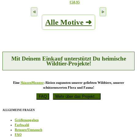
Dieses
€
58,95
Optionen
werden
Produkt
können
weist
auf
mehrere
der
Alle Motive ➜
Varianten
Produktseite
auf.
gewählt
Die
werden
Optionen
können
auf
der
Produktseite
Mit Deinem Einkauf unterstützt Du heimische
gewählt
Wildtier-Projekte!
werden
Eine
SkizzenMonster
-Aktion zugunsten unserer geliebten Wildtiere, unserer
schützenswerten Flora und Fauna!
ALLGEMEINE FRAGEN
Größenangaben
Farbwahl
Retoure/Umtausch
FAQ