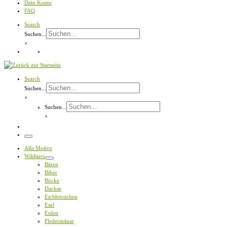
Dein Konto
FAQ
Search
Suchen...
×
Search
Suchen...
×
Suchen...
×
Menü
Alle Motive
Wildtiere
Bären
Biber
Böcke
Dachse
Eichhörnchen
Esel
Eulen
Fledermäuse