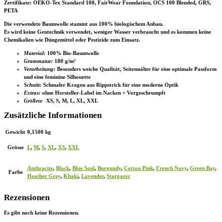
Zertifikate
: OEKO-Tex Standard 100, FairWear Foundation, OCS 100 Blended, GRS,
PETA
Die verwendete Baumwolle stammt aus 100% biologischem Anbau.
Es wird keine Gentechnik verwendet, weniger Wasser verbraucht und es kommen keine
Chemikalien wie Düngemittel oder Pestizide zum Einsatz.
Material:
100% Bio-Baumwolle
Grammatur:
180 g/m²
Verarbeitung:
Besonders weiche Qualität, Seitennähte für eine optimale Passform
und eine feminine Silhouette
Schnitt:
Schmaler Kragen aus Rippstrick für eine moderne Optik
Extras:
ohne Hersteller-Label im Nacken + Vorgeschrumpft
Größen:
XS, S, M, L, XL, XXL
Zusätzliche Informationen
Gewicht
0,1500 kg
Grösse
L
,
M
,
S
,
XL
,
XS
,
XXL
Anthracite
,
Black
,
Blue Soul
,
Burgundy
,
Cotton Pink
,
French Navy
,
Green Bay
,
Farbe
Heather Grey
,
Khaki
,
Lavender
,
Stargazer
Rezensionen
Es gibt noch keine Rezensionen.