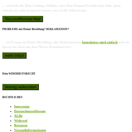
… und falls Dir Dein Lieblings-Wildtier oder Dein Wunsch-Produkt hier fehlt, dann
schreib mir einfach und ich schaue, wie ich Dir helfen kann!
PROBLEME mit Deiner Bestellung? REKLAMATION?
… bei Fragen zu Deiner Bestellung oder Reklamationen
kontaktiere mich einfach
und wir
klären das dann mit dem Shirtee-Kundenservice!
Dein WIDERRUFSRECHT
RECHTLICHES
Impressum
Datenschutzerklärung
AGBs
Widerruf
Retouren
Versandinformationen