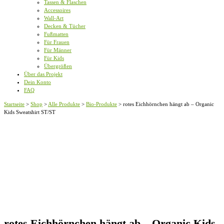
Tassen & Flaschen
Accessoires
Wall-Art
Decken & Tücher
Fußmatten
Für Frauen
Für Männer
Für Kids
Übergrößen
Über das Projekt
Dein Konto
FAQ
Startseite
>
Shop
>
Alle Produkte
>
Bio-Produkte
>
rotes Eichhörnchen hängt ab – Organic
Kids Sweatshirt ST/ST
rotes Eichhörnchen hängt ab – Organic Kids