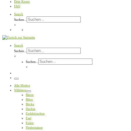
Dein Konto
FAQ
Search
Suchen...
×
Search
Suchen...
×
Suchen...
×
Menü
Alle Motive
Wildtiere
Bären
Biber
Böcke
Dachse
Eichhörnchen
Esel
Eulen
Fledermäuse