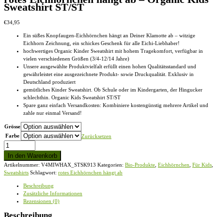
Sweatshirt ST/ST
€
34,95
Ein süßes Knopfaugen-Eichhörnchen hängt an Deiner Klamotte ab – witzige
Eichhorn Zeichnung, ein schickes Geschenk für alle Eichi-Liebhaber!
hochwertiges Organic Kinder Sweatshirt mit hohem Tragekomfort, verfügbar in
vielen verschiedenen Größen (3/4-12/14 Jahre)
Unsere ausgewählte Produktvielfalt erfüllt einen hohen Qualitätsstandard und
gewährleistet eine ausgezeichnete Produkt- sowie Druckqualität. Exklusiv in
Deutschland produziert
gemütliches Kinder Sweatshirt. Ob Schule oder im Kindergarten, der Hingucker
schlechthin. Organic Kids Sweatshirt ST/ST
Spare ganz einfach Versandkosten: Kombiniere kostengünstig mehrere Artikel und
zahle nur einmal Versand!
Grösse
Farbe
Zurücksetzen
rotes
Eichhörnchen
In den Warenkorb
hängt
Artikelnummer:
V4MIWHAX_STSK913
Kategorien:
Bio-Produkte
,
Eichhörnchen
,
Für Kids
,
ab
Sweatshirts
Schlagwort:
rotes Eichhörnchen hängt ab
-
Organic
Beschreibung
Kids
Zusätzliche Informationen
Sweatshirt
Rezensionen (0)
ST/ST
Menge
Beschreibung