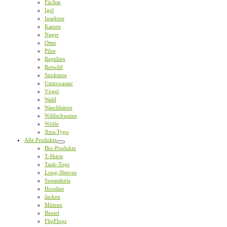
Füchse
Igel
Insekten
Katzen
Nager
Otter
Pilze
Reptilien
Rotwild
Stinktiere
Unterwasser
Vögel
Wald
Waschbären
Wildschweine
Wölfe
Xtra-Typo
Alle Produkte
Bio-Produkte
T-Shirts
Tank-Tops
Long-Sleeves
Sweatshirts
Hoodies
Jacken
Mützen
Beutel
FlipFlops