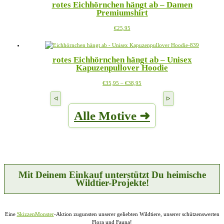
rotes Eichhörnchen hängt ab – Damen
Varianten
der
Premiumshirt
auf.
Produktseite
Die
gewählt
Dieses
€
25,95
Optionen
werden
Produkt
können
weist
auf
mehrere
der
rotes Eichhörnchen hängt ab – Unisex
Varianten
Produktseite
Kapuzenpullover Hoodie
auf.
gewählt
Die
werden
Preisspanne:
Dieses
€
35,95
–
€
38,95
Optionen
€35,95
Produkt
können
bis
weist
auf
€38,95
mehrere
der
Alle Motive ➜
Varianten
Produktseite
auf.
gewählt
Die
werden
Optionen
können
auf
der
Produktseite
Mit Deinem Einkauf unterstützt Du heimische
gewählt
Wildtier-Projekte!
werden
Eine
SkizzenMonster
-Aktion zugunsten unserer geliebten Wildtiere, unserer schützenswerten
Flora und Fauna!