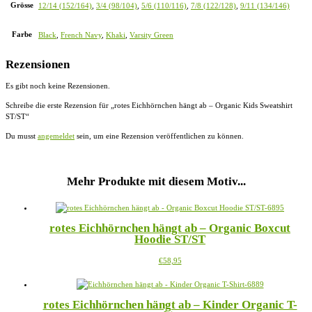
Grösse
12/14 (152/164)
,
3/4 (98/104)
,
5/6 (110/116)
,
7/8 (122/128)
,
9/11 (134/146)
Farbe
Black
,
French Navy
,
Khaki
,
Varsity Green
Rezensionen
Es gibt noch keine Rezensionen.
Schreibe die erste Rezension für „rotes Eichhörnchen hängt ab – Organic Kids Sweatshirt
ST/ST“
Du musst
angemeldet
sein, um eine Rezension veröffentlichen zu können.
Mehr Produkte mit diesem Motiv...
rotes Eichhörnchen hängt ab – Organic Boxcut
Hoodie ST/ST
Dieses
€
58,95
Produkt
weist
mehrere
rotes Eichhörnchen hängt ab – Kinder Organic T-
Varianten