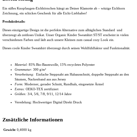
Ein süßes Knopfaugen-Eichhörnchen hängt an Deiner Klamotte ab – witzige Eichhorn
Zeichnung, ein schickes Geschenk für alle Eichi-Liebhaber!
Produktdetails:
Dieses einzigartige Design ist die perfekte Alternative zum alltäglichen Standard und
überzeugt als zeitloses Unikat. Unser Organic
Kinder Sweatshirt ST/ST
erscheint in vielen
verschiedenen Farben und lädt auch unsere Kleinen zum casual cozy Look ein.
Dieses coole Kinder Sweatshirt
überzeugt durch seinen Wohlfühlfaktor und Funktionalität.
Material:
85% Bio-Baumwolle, 15% recycletes Polyester
Grammatur:
300 g/m²
Verarbeitung:
Einfache Steppnaht am Halsausschnitt, doppelte Steppnaht an den
Säumen, Nackenband aus aus Jersey
Form:
Moderner, gerader Schnitt, Rundhals, eingesetzte Ärmel
Extras:
OEKO-TEX zertifiziert
Größen:
3/4, 5/6, 7/8, 9/11, 12/14 Jahre
Veredelung: Hochwertiger Digital Direkt Druck
Zusätzliche Informationen
Gewicht
0,4000 kg