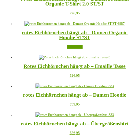
Organic T-Shirt 2.0 ST/ST
Die
werden
Optionen
Dieses
€
26,95
können
Produkt
auf
weist
der
mehrere
Produktseite
rotes Eichhörnchen hängt ab – Damen Organic
Varianten
gewählt
Hoodie ST/ST
auf.
werden
Die
Weiterlesen
Optionen
können
auf
der
Rotes Eichhörnchen hängt ab – Emaille Tasse
Produktseite
gewählt
Dieses
€
16,95
werden
Produkt
weist
mehrere
rotes Eichhörnchen hängt ab – Damen Hoodie
Varianten
auf.
Dieses
€
39,95
Die
Produkt
Optionen
weist
können
mehrere
auf
rotes Eichhörnchen hängt ab – Übergrößenshirt
Varianten
der
auf.
Produktseite
Dieses
€
26,95
Die
gewählt