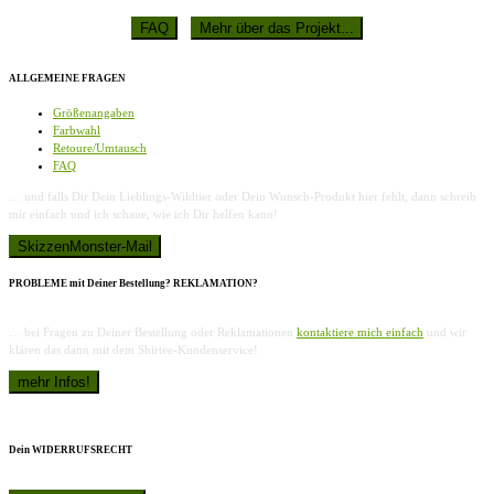
ALLGEMEINE FRAGEN
Größenangaben
Farbwahl
Retoure/Umtausch
FAQ
… und falls Dir Dein Lieblings-Wildtier oder Dein Wunsch-Produkt hier fehlt, dann schreib
mir einfach und ich schaue, wie ich Dir helfen kann!
PROBLEME mit Deiner Bestellung? REKLAMATION?
… bei Fragen zu Deiner Bestellung oder Reklamationen
kontaktiere mich einfach
und wir
klären das dann mit dem Shirtee-Kundenservice!
Dein WIDERRUFSRECHT