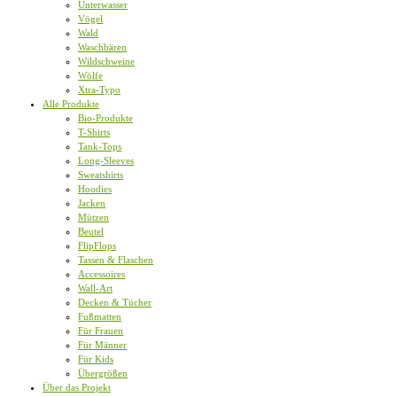
Unterwasser
Vögel
Wald
Waschbären
Wildschweine
Wölfe
Xtra-Typo
Alle Produkte
Bio-Produkte
T-Shirts
Tank-Tops
Long-Sleeves
Sweatshirts
Hoodies
Jacken
Mützen
Beutel
FlipFlops
Tassen & Flaschen
Accessoires
Wall-Art
Decken & Tücher
Fußmatten
Für Frauen
Für Männer
Für Kids
Übergrößen
Über das Projekt