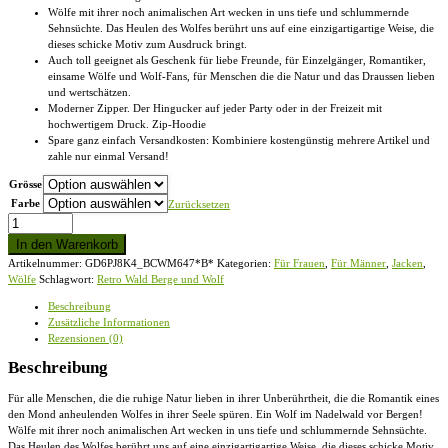
Wölfe mit ihrer noch animalischen Art wecken in uns tiefe und schlummernde
Sehnsüchte. Das Heulen des Wolfes berührt uns auf eine einzigartigartige Weise, die
dieses schicke Motiv zum Ausdruck bringt.
Auch toll geeignet als Geschenk für liebe Freunde, für Einzelgänger, Romantiker,
einsame Wölfe und Wolf-Fans, für Menschen die die Natur und das Draussen lieben
und wertschätzen.
Moderner Zipper. Der Hingucker auf jeder Party oder in der Freizeit mit
hochwertigem Druck. Zip-Hoodie
Spare ganz einfach Versandkosten: Kombiniere kostengünstig mehrere Artikel und
zahle nur einmal Versand!
Grösse
Farbe
Zurücksetzen
Retro
Wald,
In den Warenkorb
Berge
Artikelnummer:
GD6PJ8K4_BCWM647*B*
Kategorien:
Für Frauen
,
Für Männer
,
Jacken
,
und
Wölfe
Schlagwort:
Retro Wald Berge und Wolf
Wolf
-
Beschreibung
Zip-
Zusätzliche Informationen
Hoodie
Rezensionen (0)
Menge
Beschreibung
Für alle Menschen, die die ruhige Natur lieben in ihrer Unberührtheit, die die Romantik eines
den Mond anheulenden Wolfes in ihrer Seele spüren. Ein Wolf im Nadelwald vor Bergen!
Wölfe mit ihrer noch animalischen Art wecken in uns tiefe und schlummernde Sehnsüchte.
Das Heulen des Wolfes berührt uns auf eine einzigartigartige Weise, die dieses schicke Motiv