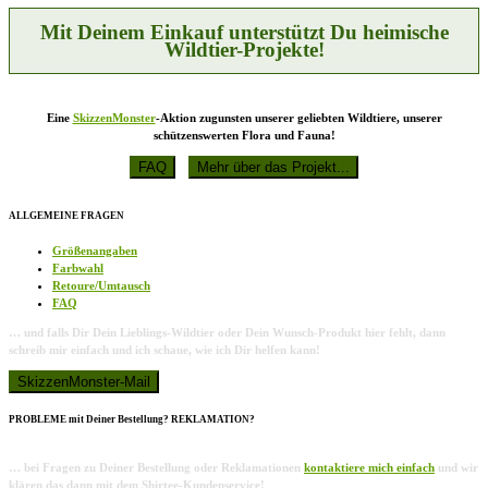
der
Produktseite
Mit Deinem Einkauf unterstützt Du heimische
gewählt
Wildtier-Projekte!
werden
Eine
SkizzenMonster
-Aktion zugunsten unserer geliebten Wildtiere, unserer
schützenswerten Flora und Fauna!
ALLGEMEINE FRAGEN
Größenangaben
Farbwahl
Retoure/Umtausch
FAQ
… und falls Dir Dein Lieblings-Wildtier oder Dein Wunsch-Produkt hier fehlt, dann
schreib mir einfach und ich schaue, wie ich Dir helfen kann!
PROBLEME mit Deiner Bestellung? REKLAMATION?
… bei Fragen zu Deiner Bestellung oder Reklamationen
kontaktiere mich einfach
und wir
klären das dann mit dem Shirtee-Kundenservice!