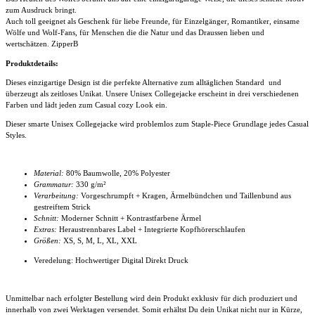
zum Ausdruck bringt.
Auch toll geeignet als Geschenk für liebe Freunde, für Einzelgänger, Romantiker, einsame
Wölfe und Wolf-Fans, für Menschen die die Natur und das Draussen lieben und
wertschätzen. ZipperB
Produktdetails:
Dieses einzigartige Design ist die perfekte Alternative zum alltäglichen Standard und
überzeugt als zeitloses Unikat. Unsere Unisex Collegejacke
erscheint in drei verschiedenen
Farben und lädt jeden zum Casual cozy Look ein.
Dieser smarte
Unisex Collegejacke
wird problemlos zum Staple-Piece Grundlage jedes Casual
Styles.
Material:
80% Baumwolle, 20% Polyester
Grammatur:
330 g/m²
Verarbeitung:
Vorgeschrumpft + Kragen, Ärmelbündchen und Taillenbund aus
gestreiftem Strick
Schnitt:
Moderner Schnitt + Kontrastfarbene Ärmel
Extras:
Heraustrennbares Label + Integrierte Kopfhörerschlaufen
Größen:
XS, S, M, L, XL, XXL
Veredelung: Hochwertiger Digital Direkt Druck
Unmittelbar nach erfolgter Bestellung wird dein Produkt exklusiv für dich produziert und
innerhalb von zwei Werktagen versendet. Somit erhältst Du dein Unikat nicht nur in Kürze,