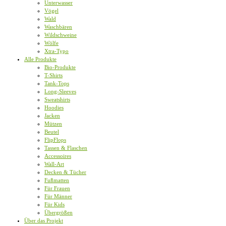
Unterwasser
Vögel
Wald
Waschbären
Wildschweine
Wölfe
Xtra-Typo
Alle Produkte
Bio-Produkte
T-Shirts
Tank-Tops
Long-Sleeves
Sweatshirts
Hoodies
Jacken
Mützen
Beutel
FlipFlops
Tassen & Flaschen
Accessoires
Wall-Art
Decken & Tücher
Fußmatten
Für Frauen
Für Männer
Für Kids
Übergrößen
Über das Projekt