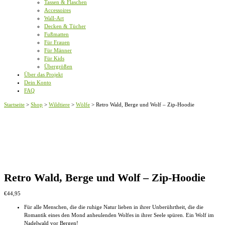
Tassen & Flaschen
Accessoires
Wall-Art
Decken & Tücher
Fußmatten
Für Frauen
Für Männer
Für Kids
Übergrößen
Über das Projekt
Dein Konto
FAQ
Startseite
>
Shop
>
Wildtiere
>
Wölfe
>
Retro Wald, Berge und Wolf – Zip-Hoodie
Retro Wald, Berge und Wolf – Zip-Hoodie
€
44,95
Für alle Menschen, die die ruhige Natur lieben in ihrer Unberührtheit, die die
Romantik eines den Mond anheulenden Wolfes in ihrer Seele spüren. Ein Wolf im
Nadelwald vor Bergen!