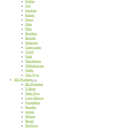
Füchse
Igel
Insekten
Katzen
Nager
Otter
Pilze
Reptilien
Rotwild
Stinktiere
Unterwasser
Vögel
Wald
Waschbären
Wildschweine
Wölfe
Xtra-Typo
Alle Produkte
Bio-Produkte
T-Shirts
Tank-Tops
Long-Sleeves
Sweatshirts
Hoodies
Jacken
Mützen
Beutel
FlipFlops