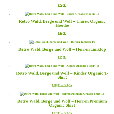
Dieses
€
24,95
Produkt
weist
mehrere
Retro Wald, Berge und Wolf – Unisex Organic
Varianten
Hoodie
auf.
Die
Dieses
€
44,95
Optionen
Produkt
können
weist
auf
mehrere
der
Retro Wald, Berge und Wolf – Herren Tanktop
Varianten
Produktseite
auf.
gewählt
Dieses
€
19,95
Die
werden
Produkt
Optionen
weist
können
mehrere
auf
Retro Wald, Berge und Wolf – Kinder Organic T-
Varianten
der
Shirt
auf.
Produktseite
Die
gewählt
Preisspanne:
Dieses
€
20,95
–
€
21,95
Optionen
werden
€20,95
Produkt
können
bis
weist
auf
€21,95
mehrere
der
Retro Wald, Berge und Wolf – Herren Premium
Varianten
Produktseite
Organic Shirt
auf.
gewählt
Die
werden
Preisspanne:
Dieses
€
27,95
–
€
28,95
Optionen