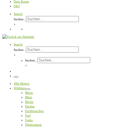
Dein Konto
FAQ
Search
Suchen...
×
Search
Suchen...
×
Suchen...
×
Menü
Alle Motive
Wildtiere
Bären
Biber
Böcke
Dachse
Eichhörnchen
Esel
Eulen
Fledermäuse