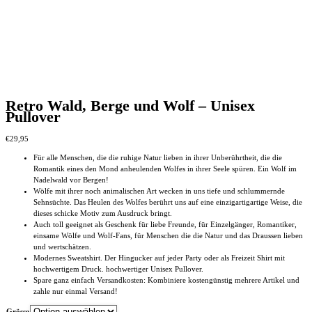
Retro Wald, Berge und Wolf – Unisex
Pullover
€
29,95
Für alle Menschen, die die ruhige Natur lieben in ihrer Unberührtheit, die die
Romantik eines den Mond anheulenden Wolfes in ihrer Seele spüren. Ein Wolf im
Nadelwald vor Bergen!
Wölfe mit ihrer noch animalischen Art wecken in uns tiefe und schlummernde
Sehnsüchte. Das Heulen des Wolfes berührt uns auf eine einzigartigartige Weise, die
dieses schicke Motiv zum Ausdruck bringt.
Auch toll geeignet als Geschenk für liebe Freunde, für Einzelgänger, Romantiker,
einsame Wölfe und Wolf-Fans, für Menschen die die Natur und das Draussen lieben
und wertschätzen.
Modernes Sweatshirt. Der Hingucker auf jeder Party oder als Freizeit Shirt mit
hochwertigem Druck. hochwertiger Unisex Pullover.
Spare ganz einfach Versandkosten: Kombiniere kostengünstig mehrere Artikel und
zahle nur einmal Versand!
Grösse