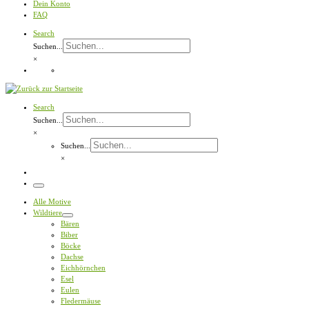
Dein Konto
FAQ
Search
Suchen...
×
Search
Suchen...
×
Suchen...
×
Menü
Alle Motive
Wildtiere
Bären
Biber
Böcke
Dachse
Eichhörnchen
Esel
Eulen
Fledermäuse