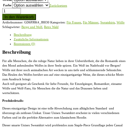
Farbe
Zurücksetzen
Retro
Wald,
In den Warenkorb
Berge
Artikelnummer:
GD6PJ8K4_JH030
Kategorien:
Für Frauen
,
Für Männer
,
Sweatshirts
,
Wölfe
und
Schlagwörter:
Berge und Wolf
,
Retro Wald
Wolf
-
Beschreibung
Unisex
Zusätzliche Informationen
Pullover
Rezensionen (0)
Menge
Beschreibung
Für alle Menschen, die die ruhige Natur lieben in ihrer Unberührtheit, die die Romantik eines
den Mond anheulenden Wolfes in ihrer Seele spüren. Ein Wolf im Nadelwald vor Bergen!
Wölfe mit ihrer noch animalischen Art wecken in uns tiefe und schlummernde Sehnsüchte.
Das Heulen des Wolfes berührt uns auf eine einzigartigartige Weise, die dieses schicke Motiv
zum Ausdruck bringt.
Auch toll geeignet als Geschenk für liebe Freunde, für Einzelgänger, Romantiker, einsame
Wölfe und Wolf-Fans, für Menschen die die Natur und das Draussen lieben und
wertschätzen.
Produktdetails:
Dieses einzigartige Design ist eine tolle Abwechslung zum alltäglichen Standard und
überzeugt als zeitloses Unikat. Unser
Unisex Sweatshirt
erscheint in vielen verschiedenen
Farben und ist die perfekte Alternative zum klassischem Hoodie.
Dieser smarte
Unisex Sweatshirt
wird problemlos zum Staple-Piece Grundlage jeden Casual