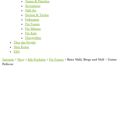
Tassen & Flaschen
Accessoires
Wall-Art
Decken & Tücher
Fußmatten
Für Frauen
Für Männer
Für Kids
Übergrößen
Über das Projekt
Dein Konto
FAQ
Startseite
>
Shop
>
Alle Produkte
>
Für Frauen
>
Retro Wald, Berge und Wolf – Unisex
Pullover