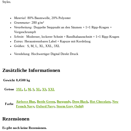
Styles.
Material:
80% Baumwolle, 20% Polyester
Grammatur:
280 g/m²
Verarbeitung:
Doppelte Steppnaht an den Säumen + 1×1 Ripp-Kragen +
Vorgeschrumpft
Schnitt:
Moderner, lockerer Schnitt
+ Rundhalsausschnitt + 1×1 Ripp-Kragen
Extras:
Heraustrennbares Label +
Kapuze mit Kordelzug
Größen:
S, M, L, XL, XXL, 3XL
Veredelung: Hochwertiger Digital Direkt Druck
Zusätzliche Informationen
Gewicht
0,4500 kg
Grösse
3XL
,
L
,
M
,
S
,
XL
,
XS
,
XXL
Airforce Blue
,
Bottle Green
,
Burgundy
,
Deep Black
,
Hot Chocolate
,
New
Farbe
French Navy
,
Oxford Navy
,
Storm Grey (Solid)
Rezensionen
Es gibt noch keine Rezensionen.