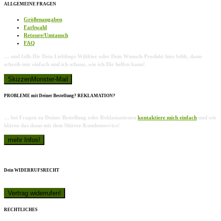
ALLGEMEINE FRAGEN
Größenangaben
Farbwahl
Retoure/Umtausch
FAQ
… und falls Dir Dein Lieblings-Wildtier oder Dein Wunsch-Produkt hier fehlt, dann
schreib mir einfach und ich schaue, wie ich Dir helfen kann!
PROBLEME mit Deiner Bestellung? REKLAMATION?
… bei Fragen zu Deiner Bestellung oder Reklamationen
kontaktiere mich einfach
und wir
klären das dann mit dem Shirtee-Kundenservice!
Dein WIDERRUFSRECHT
RECHTLICHES