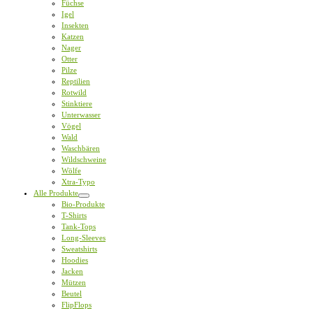
Füchse
Igel
Insekten
Katzen
Nager
Otter
Pilze
Reptilien
Rotwild
Stinktiere
Unterwasser
Vögel
Wald
Waschbären
Wildschweine
Wölfe
Xtra-Typo
Alle Produkte
Bio-Produkte
T-Shirts
Tank-Tops
Long-Sleeves
Sweatshirts
Hoodies
Jacken
Mützen
Beutel
FlipFlops