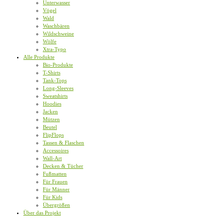
Unterwasser
Vögel
Wald
Waschbären
Wildschweine
Wölfe
Xtra-Typo
Alle Produkte
Bio-Produkte
T-Shirts
Tank-Tops
Long-Sleeves
Sweatshirts
Hoodies
Jacken
Mützen
Beutel
FlipFlops
Tassen & Flaschen
Accessoires
Wall-Art
Decken & Tücher
Fußmatten
Für Frauen
Für Männer
Für Kids
Übergrößen
Über das Projekt