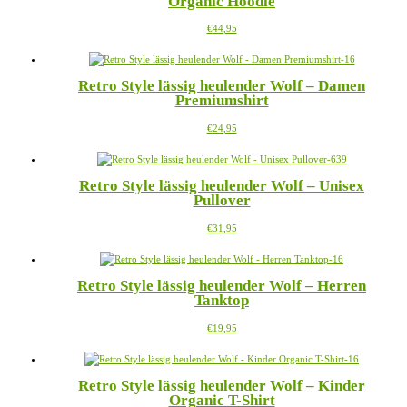
Organic Hoodie
Dieses
€
44,95
Produkt
weist
mehrere
Retro Style lässig heulender Wolf – Damen
Varianten
Premiumshirt
auf.
Die
Dieses
€
24,95
Optionen
Produkt
können
weist
auf
mehrere
der
Retro Style lässig heulender Wolf – Unisex
Varianten
Produktseite
Pullover
auf.
gewählt
Die
werden
Dieses
€
31,95
Optionen
Produkt
können
weist
auf
mehrere
der
Retro Style lässig heulender Wolf – Herren
Varianten
Produktseite
Tanktop
auf.
gewählt
Die
werden
Dieses
€
19,95
Optionen
Produkt
können
weist
auf
mehrere
der
Retro Style lässig heulender Wolf – Kinder
Varianten
Produktseite
Organic T-Shirt
auf.
gewählt