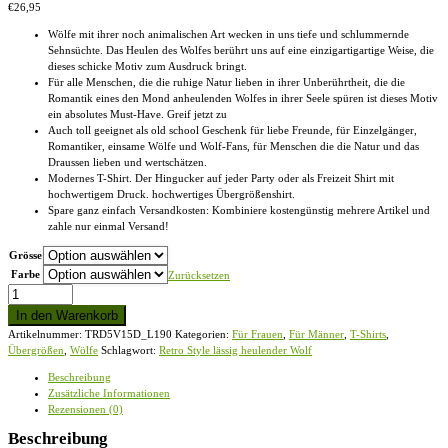
€
26,95
Wölfe mit ihrer noch animalischen Art wecken in uns tiefe und schlummernde
Sehnsüchte. Das Heulen des Wolfes berührt uns auf eine einzigartigartige Weise, die
dieses schicke Motiv zum Ausdruck bringt.
Für alle Menschen, die die ruhige Natur lieben in ihrer Unberührtheit, die die
Romantik eines den Mond anheulenden Wolfes in ihrer Seele spüren ist dieses Motiv
ein absolutes Must-Have. Greif jetzt zu
Auch toll geeignet als old school Geschenk für liebe Freunde, für Einzelgänger,
Romantiker, einsame Wölfe und Wolf-Fans, für Menschen die die Natur und das
Draussen lieben und wertschätzen.
Modernes T-Shirt. Der Hingucker auf jeder Party oder als Freizeit Shirt mit
hochwertigem Druck. hochwertiges Übergrößenshirt.
Spare ganz einfach Versandkosten: Kombiniere kostengünstig mehrere Artikel und
zahle nur einmal Versand!
Grösse
Farbe
Zurücksetzen
Retro
Style
In den Warenkorb
lässig
Artikelnummer:
TRD5V15D_L190
Kategorien:
Für Frauen
,
Für Männer
,
T-Shirts
,
heulender
Übergrößen
,
Wölfe
Schlagwort:
Retro Style lässig heulender Wolf
Wolf
-
Beschreibung
Übergrößenshirt
Zusätzliche Informationen
Menge
Rezensionen (0)
Beschreibung