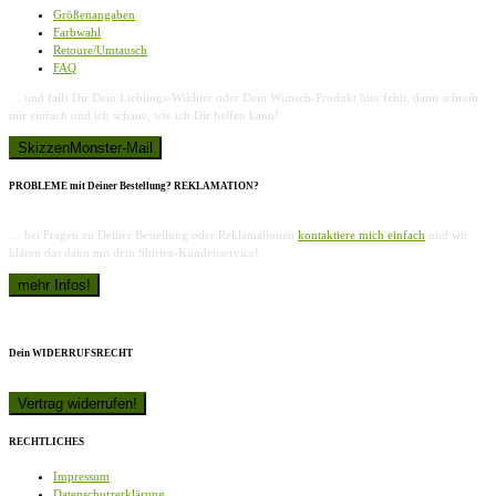
Größenangaben
Farbwahl
Retoure/Umtausch
FAQ
… und falls Dir Dein Lieblings-Wildtier oder Dein Wunsch-Produkt hier fehlt, dann schreib
mir einfach und ich schaue, wie ich Dir helfen kann!
PROBLEME mit Deiner Bestellung? REKLAMATION?
… bei Fragen zu Deiner Bestellung oder Reklamationen
kontaktiere mich einfach
und wir
klären das dann mit dem Shirtee-Kundenservice!
Dein WIDERRUFSRECHT
RECHTLICHES
Impressum
Datenschutzerklärung