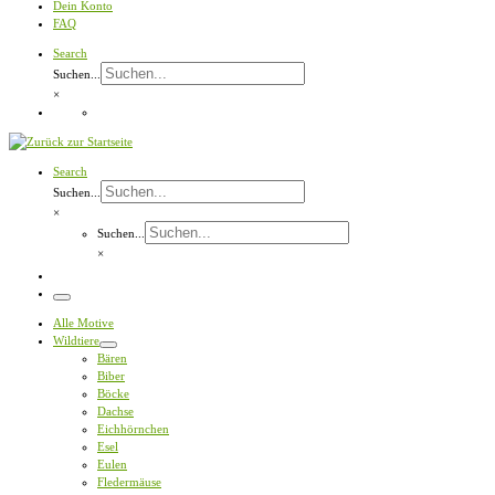
Dein Konto
FAQ
Search
Suchen...
×
Search
Suchen...
×
Suchen...
×
Menü
Alle Motive
Wildtiere
Bären
Biber
Böcke
Dachse
Eichhörnchen
Esel
Eulen
Fledermäuse