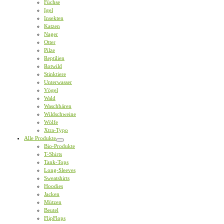
Füchse
Igel
Insekten
Katzen
Nager
Otter
Pilze
Reptilien
Rotwild
Stinktiere
Unterwasser
Vögel
Wald
Waschbären
Wildschweine
Wölfe
Xtra-Typo
Alle Produkte
Bio-Produkte
T-Shirts
Tank-Tops
Long-Sleeves
Sweatshirts
Hoodies
Jacken
Mützen
Beutel
FlipFlops