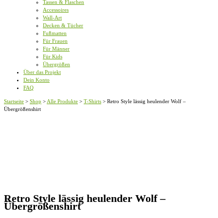
Tassen & Flaschen
Accessoires
Wall-Art
Decken & Tücher
Fußmatten
Für Frauen
Für Männer
Für Kids
Übergrößen
Über das Projekt
Dein Konto
FAQ
Startseite
>
Shop
>
Alle Produkte
>
T-Shirts
>
Retro Style lässig heulender Wolf –
Übergrößenshirt
Retro Style lässig heulender Wolf –
Übergrößenshirt