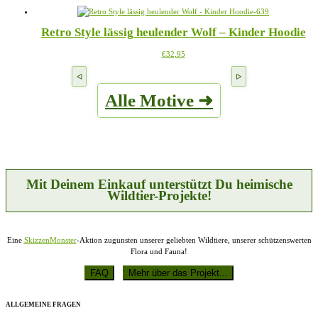
weist
auf
mehrere
der
Retro Style lässig heulender Wolf – Kinder Hoodie
Varianten
Produktseite
auf.
gewählt
Dieses
€
32,95
Die
werden
Produkt
Optionen
weist
können
mehrere
auf
Alle Motive ➜
Varianten
der
auf.
Produktseite
Die
gewählt
Optionen
werden
können
auf
der
Produktseite
Mit Deinem Einkauf unterstützt Du heimische
gewählt
Wildtier-Projekte!
werden
Eine
SkizzenMonster
-Aktion zugunsten unserer geliebten Wildtiere, unserer schützenswerten
Flora und Fauna!
ALLGEMEINE FRAGEN