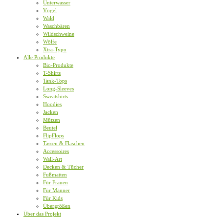
Unterwasser
Vögel
Wald
Waschbären
Wildschweine
Wölfe
Xtra-Typo
Alle Produkte
Bio-Produkte
T-Shirts
Tank-Tops
Long-Sleeves
Sweatshirts
Hoodies
Jacken
Mützen
Beutel
FlipFlops
Tassen & Flaschen
Accessoires
Wall-Art
Decken & Tücher
Fußmatten
Für Frauen
Für Männer
Für Kids
Übergrößen
Über das Projekt