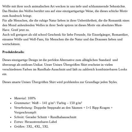
Wölfe mit ihrer noch animalischen Art wecken in uns tiefe und schlummernde Sehnsüchte.
Das Heulen des Wolfes berührt uns auf eine einzigartigartige Weise, die dieses schicke Motiv
zum Ausdruck bringt.
Für alle Menschen, die die ruhige Natur lieben in ihrer Unberührtheit, die die Romantik eines
den Mond anheulenden Wolfes in ihrer Seele spüren ist dieses Motiv ein absolutes Must-
Have. Greif jetzt zu.
Auch toll geeignet als old school Geschenk für liebe Freunde, für Einzelgänger, Romantiker,
einsame Wölfe und Wolf-Fans, für Menschen die die Natur und das Draussen lieben und
wertschätzen.
Produktdetails:
Dieses einzigartige Design ist die perfekte Alternative zum alltäglichen Standard und
überzeugt als zeitloses Unikat. Unser
Unisex Übergrößen Shirt
erscheint in vielen
verschiedenen Farben im Rundhals-Ausschnitt und lädt zu zahlreich kombinierbaren Looks
ein.
Dieses smarte
Unisex Übergrößen Shirt
wird problemlos zur Grundlage jeden Styles.
Material:
100%
Grammatur:
Weiß – 141 g/m² / Farbig – 150 g/m²
Verarbeitung:
Doppelte Steppnaht an den Säumen + 1×1 Ripp-Kragen +
Vorgeschrumpft
Schnitt:
Gerader Schnitt + Rundhalsausschnitt
Extras:
Heraustrennbares Label
Größen:
3XL, 4XL
, 5XL