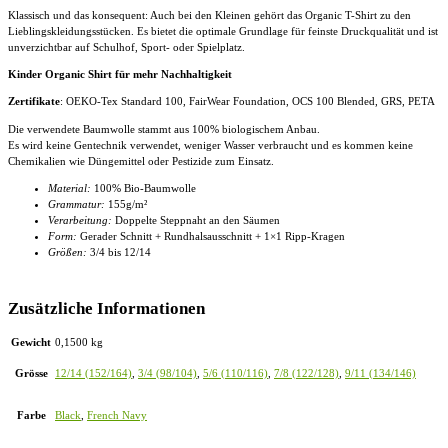
Klassisch und das konsequent: Auch bei den Kleinen gehört das Organic T-Shirt zu den
Lieblingskleidungsstücken. Es bietet die optimale Grundlage für feinste Druckqualität und ist
unverzichtbar auf Schulhof, Sport- oder Spielplatz.
Kinder Organic Shirt für mehr Nachhaltigkeit
Zertifikate
: OEKO-Tex Standard 100, FairWear Foundation, OCS 100 Blended, GRS, PETA
Die verwendete Baumwolle stammt aus 100% biologischem Anbau.
Es wird keine Gentechnik verwendet, weniger Wasser verbraucht und es kommen keine
Chemikalien wie Düngemittel oder Pestizide zum Einsatz.
Material:
100% Bio-Baumwolle
Grammatur:
155g/m²
Verarbeitung:
Doppelte Steppnaht an den Säumen
Form:
Gerader Schnitt + Rundhalsausschnitt + 1×1 Ripp-Kragen
Größen:
3/4 bis 12/14
Zusätzliche Informationen
Gewicht
0,1500 kg
Grösse
12/14 (152/164)
,
3/4 (98/104)
,
5/6 (110/116)
,
7/8 (122/128)
,
9/11 (134/146)
Farbe
Black
,
French Navy