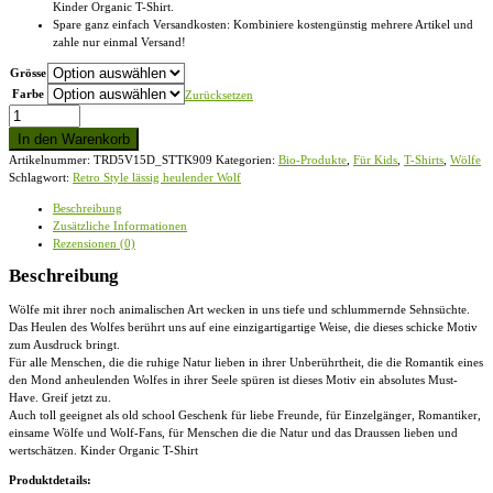
Kinder Organic T-Shirt.
Spare ganz einfach Versandkosten: Kombiniere kostengünstig mehrere Artikel und
zahle nur einmal Versand!
Grösse
Farbe
Zurücksetzen
Retro
Style
In den Warenkorb
lässig
Artikelnummer:
TRD5V15D_STTK909
Kategorien:
Bio-Produkte
,
Für Kids
,
T-Shirts
,
Wölfe
heulender
Schlagwort:
Retro Style lässig heulender Wolf
Wolf
-
Beschreibung
Kinder
Zusätzliche Informationen
Organic
Rezensionen (0)
T-
Shirt
Beschreibung
Menge
Wölfe mit ihrer noch animalischen Art wecken in uns tiefe und schlummernde Sehnsüchte.
Das Heulen des Wolfes berührt uns auf eine einzigartigartige Weise, die dieses schicke Motiv
zum Ausdruck bringt.
Für alle Menschen, die die ruhige Natur lieben in ihrer Unberührtheit, die die Romantik eines
den Mond anheulenden Wolfes in ihrer Seele spüren ist dieses Motiv ein absolutes Must-
Have. Greif jetzt zu.
Auch toll geeignet als old school Geschenk für liebe Freunde, für Einzelgänger, Romantiker,
einsame Wölfe und Wolf-Fans, für Menschen die die Natur und das Draussen lieben und
wertschätzen. Kinder Organic T-Shirt
Produktdetails: