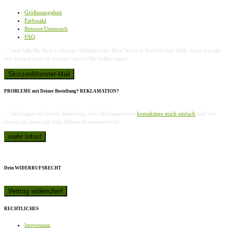
Größenangaben
Farbwahl
Retoure/Umtausch
FAQ
… und falls Dir Dein Lieblings-Wildtier oder Dein Wunsch-Produkt hier fehlt, dann schreib
mir einfach und ich schaue, wie ich Dir helfen kann!
PROBLEME mit Deiner Bestellung? REKLAMATION?
… bei Fragen zu Deiner Bestellung oder Reklamationen
kontaktiere mich einfach
und wir
klären das dann mit dem Shirtee-Kundenservice!
Dein WIDERRUFSRECHT
RECHTLICHES
Impressum