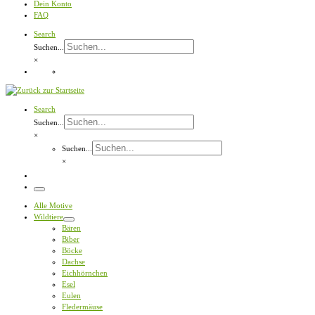
Dein Konto
FAQ
Search
Suchen...
×
Search
Suchen...
×
Suchen...
×
Menü
Alle Motive
Wildtiere
Bären
Biber
Böcke
Dachse
Eichhörnchen
Esel
Eulen
Fledermäuse