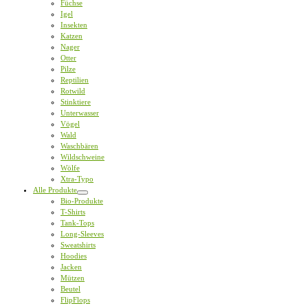
Füchse
Igel
Insekten
Katzen
Nager
Otter
Pilze
Reptilien
Rotwild
Stinktiere
Unterwasser
Vögel
Wald
Waschbären
Wildschweine
Wölfe
Xtra-Typo
Alle Produkte
Bio-Produkte
T-Shirts
Tank-Tops
Long-Sleeves
Sweatshirts
Hoodies
Jacken
Mützen
Beutel
FlipFlops