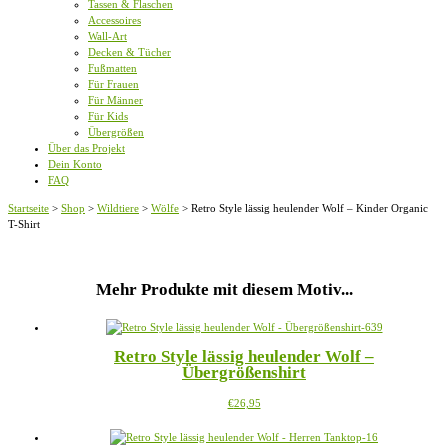
Tassen & Flaschen
Accessoires
Wall-Art
Decken & Tücher
Fußmatten
Für Frauen
Für Männer
Für Kids
Übergrößen
Über das Projekt
Dein Konto
FAQ
Startseite
>
Shop
>
Wildtiere
>
Wölfe
>
Retro Style lässig heulender Wolf – Kinder Organic
T-Shirt
Mehr Produkte mit diesem Motiv...
Retro Style lässig heulender Wolf –
Übergrößenshirt
Dieses
€
26,95
Produkt
weist