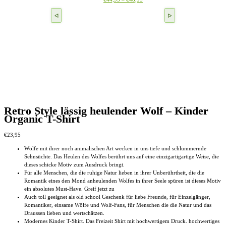
Die
werden
€44,95
Produkt
Optionen
bis
weist
können
€48,95
mehrere
auf
Varianten
der
auf.
Produktseite
Die
gewählt
Optionen
werden
können
auf
der
Produktseite
gewählt
werden
Retro Style lässig heulender Wolf – Kinder
Organic T-Shirt
€
23,95
Wölfe mit ihrer noch animalischen Art wecken in uns tiefe und schlummernde
Sehnsüchte. Das Heulen des Wolfes berührt uns auf eine einzigartigartige Weise, die
dieses schicke Motiv zum Ausdruck bringt.
Für alle Menschen, die die ruhige Natur lieben in ihrer Unberührtheit, die die
Romantik eines den Mond anheulenden Wolfes in ihrer Seele spüren ist dieses Motiv
ein absolutes Must-Have. Greif jetzt zu
Auch toll geeignet als old school Geschenk für liebe Freunde, für Einzelgänger,
Romantiker, einsame Wölfe und Wolf-Fans, für Menschen die die Natur und das
Draussen lieben und wertschätzen.
Modernes Kinder T-Shirt. Das Freizeit Shirt mit hochwertigem Druck. hochwertiges