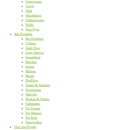
Unterwasser
Vögel
Wald
Waschbären
Wildschweine
Wölfe
Xtra-Typo
Alle Produkte
Bio-Produkte
T-Shirts
Tank-Tops
Long-Sleeves
Sweatshirts
Hoodies
Jacken
Mützen
Beutel
FlipFlops
Tassen & Flaschen
Accessoires
Wall-Art
Decken & Tücher
Fußmatten
Für Frauen
Für Männer
Für Kids
Übergrößen
Über das Projekt