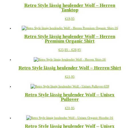
mehrere
Retro Style lässig heulender Wolf – Herren
Varianten
Tanktop
auf.
Die
Dieses
€
19,95
Optionen
Produkt
können
weist
auf
mehrere
der
Retro Style lässig heulender Wolf – Herren
Varianten
Produktseite
Premium Organic Shirt
auf.
gewählt
Die
werden
Preisspanne:
Dieses
€
25,95
–
€
28,95
Optionen
€25,95
Produkt
können
bis
weist
auf
€28,95
mehrere
der
Retro Style lässig heulender Wolf – Herren Shirt
Varianten
Produktseite
auf.
gewählt
Dieses
€
21,95
Die
werden
Produkt
Optionen
weist
können
mehrere
auf
Retro Style lässig heulender Wolf – Unisex
Varianten
der
Pullover
auf.
Produktseite
Die
gewählt
Dieses
€
31,95
Optionen
werden
Produkt
können
weist
auf
mehrere
der
Retro Style lässig heulender Wolf – Unisex
Varianten
Produktseite