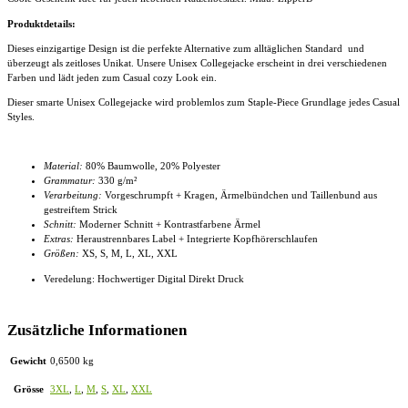
Produktdetails:
Dieses einzigartige Design ist die perfekte Alternative zum alltäglichen Standard und
überzeugt als zeitloses Unikat. Unsere Unisex Collegejacke
erscheint in drei verschiedenen
Farben und lädt jeden zum Casual cozy Look ein.
Dieser smarte
Unisex Collegejacke
wird problemlos zum Staple-Piece Grundlage jedes Casual
Styles.
Material:
80% Baumwolle, 20% Polyester
Grammatur:
330 g/m²
Verarbeitung:
Vorgeschrumpft + Kragen, Ärmelbündchen und Taillenbund aus
gestreiftem Strick
Schnitt:
Moderner Schnitt + Kontrastfarbene Ärmel
Extras:
Heraustrennbares Label + Integrierte Kopfhörerschlaufen
Größen:
XS, S, M, L, XL, XXL
Veredelung: Hochwertiger Digital Direkt Druck
Zusätzliche Informationen
Gewicht
0,6500 kg
Grösse
3XL
,
L
,
M
,
S
,
XL
,
XXL