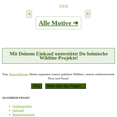
Die
werden
Dieses
€
14,95
Optionen
Produkt
können
weist
auf
mehrere
der
Alle Motive ➜
Varianten
Produktseite
auf.
gewählt
Die
werden
Optionen
können
auf
der
Produktseite
Mit Deinem Einkauf unterstützt Du heimische
gewählt
Wildtier-Projekte!
werden
Eine
SkizzenMonster
-Aktion zugunsten unserer geliebten Wildtiere, unserer schützenswerten
Flora und Fauna!
ALLGEMEINE FRAGEN
Größenangaben
Farbwahl
Retoure/Umtausch