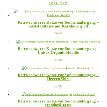
Preisspanne:
Dieses
€
35,95
–
€
38,95
können
€35,95
Produkt
auf
bis
weist
der
€38,95
mehrere
Produktseite
Varianten
gewählt
Retro schwarze Katze vor Sonnenuntergang –
auf.
werden
Edelstahltasse mit Karabinergriff
Die
Optionen
Dieses
€
18,95
können
Produkt
auf
weist
der
mehrere
Produktseite
Retro schwarze Katze vor Sonnenuntergang –
Varianten
gewählt
Unisex Organic Hoodie
auf.
werden
Die
Dieses
€
44,95
Optionen
Produkt
können
weist
auf
mehrere
der
Retro schwarze Katze vor Sonnenuntergang –
Varianten
Produktseite
Herren Shirt
auf.
gewählt
Die
werden
Dieses
€
22,95
Optionen
Produkt
können
weist
auf
mehrere
der
Retro schwarze Katze vor Sonnenuntergang –
Varianten
Produktseite
Standard Tasse
auf.
gewählt