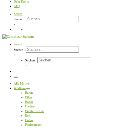
Dein Konto
FAQ
Search
Suchen...
×
Search
Suchen...
×
Suchen...
×
Menü
Alle Motive
Wildtiere
Bären
Biber
Böcke
Dachse
Eichhörnchen
Esel
Eulen
Fledermäuse