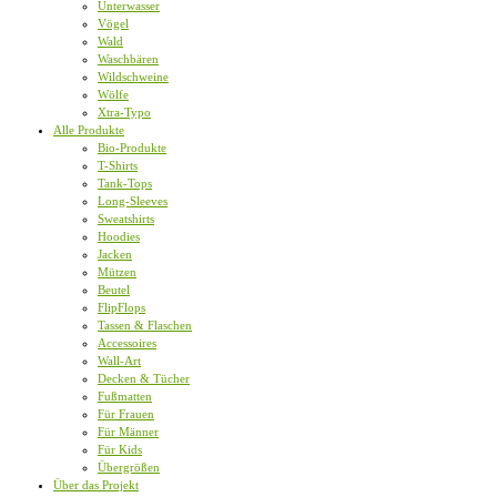
Unterwasser
Vögel
Wald
Waschbären
Wildschweine
Wölfe
Xtra-Typo
Alle Produkte
Bio-Produkte
T-Shirts
Tank-Tops
Long-Sleeves
Sweatshirts
Hoodies
Jacken
Mützen
Beutel
FlipFlops
Tassen & Flaschen
Accessoires
Wall-Art
Decken & Tücher
Fußmatten
Für Frauen
Für Männer
Für Kids
Übergrößen
Über das Projekt