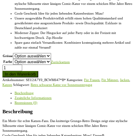
stylische Silhouette einer lässigen Comic-Katze vor einem schicken 80er Jahre Retro
Sonnenuntergang.
Coole Geschenk Idee für jeden liebenden Katzenbesitzer. Miau!
Unsere ausgewählte Produktvielfalt erfüllt einen hohen Qualitätsstandard und
gewährleistet eine ausgezeichnete Produkt- sowie Druckqualität. Exklusiv in
Deutschland produziert
Moderner Zipper. Der Hingucker auf jeder Party oder in der Freizeit mit
hochwertigem Druck. Zip-Hoodie
Spare ganz einfach Versandkosten: Kombiniere kostengünstig mehrere Artikel und
zahle nur einmal Versand!
Grösse
Farbe
Zurücksetzen
Retro
schwarze
In den Warenkorb
Katze
Artikelnummer:
SEU2A7Y0_BCWM647*B*
Kategorien:
Für Frauen
,
Für Männer
,
Jacken
,
vor
Katzen
Schlagwort:
Retro schwarze Katze vor Sonnenuntergang
Sonnenuntergang
-
Beschreibung
Zip-
Zusätzliche Informationen
Hoodie
Rezensionen (0)
Menge
Beschreibung
Ein Motiv für echte Katzen-Fans. Das knitterige Grunge-Retro Design zeigt eine stylische
Silhouette einer lässigen Comic-Katze vor einem schicken 80er Jahre Retro
Sonnenuntergang.
Coole Geschenk Idee für jeden liebenden Katzenbesitzer. Miau! ZipperB