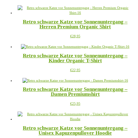
Produkt
können
weist
auf
mehrere
der
Varianten
Produktseite
Retro schwarze Katze vor Sonnenuntergang –
auf.
gewählt
Herren Premium Organic Shirt
Die
werden
Optionen
Dieses
€
28,95
können
Produkt
auf
weist
der
mehrere
Produktseite
Retro schwarze Katze vor Sonnenuntergang –
Varianten
gewählt
Kinder Organic T-Shirt
auf.
werden
Die
Dieses
€
22,95
Optionen
Produkt
können
weist
auf
mehrere
der
Retro schwarze Katze vor Sonnenuntergang –
Varianten
Produktseite
Damen Premiumshirt
auf.
gewählt
Die
werden
Dieses
€
25,95
Optionen
Produkt
können
weist
auf
mehrere
der
Varianten
Produktseite
Retro schwarze Katze vor Sonnenuntergang –
auf.
gewählt
Unisex Kapuzenpullover Hoodie
Die
werden
Optionen