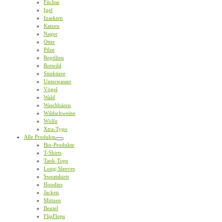
Füchse
Igel
Insekten
Katzen
Nager
Otter
Pilze
Reptilien
Rotwild
Stinktiere
Unterwasser
Vögel
Wald
Waschbären
Wildschweine
Wölfe
Xtra-Typo
Alle Produkte
Bio-Produkte
T-Shirts
Tank-Tops
Long-Sleeves
Sweatshirts
Hoodies
Jacken
Mützen
Beutel
FlipFlops