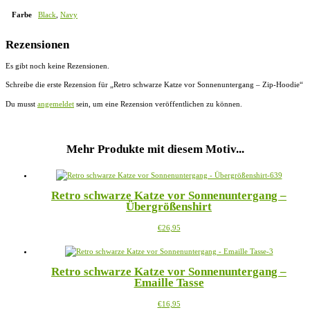
Farbe
Black
,
Navy
Rezensionen
Es gibt noch keine Rezensionen.
Schreibe die erste Rezension für „Retro schwarze Katze vor Sonnenuntergang – Zip-Hoodie“
Du musst
angemeldet
sein, um eine Rezension veröffentlichen zu können.
Mehr Produkte mit diesem Motiv...
Retro schwarze Katze vor Sonnenuntergang –
Übergrößenshirt
Dieses
€
26,95
Produkt
weist
mehrere
Retro schwarze Katze vor Sonnenuntergang –
Varianten
Emaille Tasse
auf.
Die
Dieses
€
16,95
Optionen