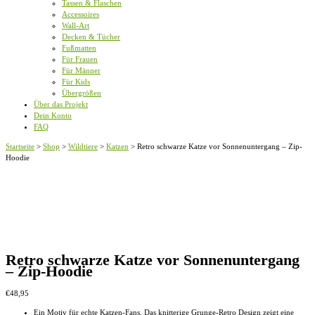
Tassen & Flaschen
Accessoires
Wall-Art
Decken & Tücher
Fußmatten
Für Frauen
Für Männer
Für Kids
Übergrößen
Über das Projekt
Dein Konto
FAQ
Startseite
>
Shop
>
Wildtiere
>
Katzen
>
Retro schwarze Katze vor Sonnenuntergang – Zip-
Hoodie
Retro schwarze Katze vor Sonnenuntergang
– Zip-Hoodie
€
48,95
Ein Motiv für echte Katzen-Fans. Das knitterige Grunge-Retro Design zeigt eine