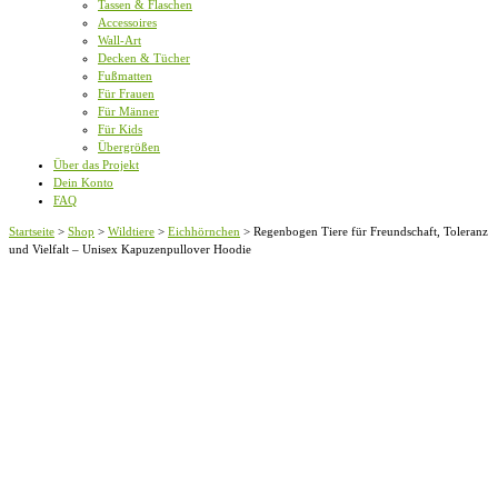
Tassen & Flaschen
Accessoires
Wall-Art
Decken & Tücher
Fußmatten
Für Frauen
Für Männer
Für Kids
Übergrößen
Über das Projekt
Dein Konto
FAQ
Startseite
>
Shop
>
Wildtiere
>
Eichhörnchen
>
Regenbogen Tiere für Freundschaft, Toleranz
und Vielfalt – Unisex Kapuzenpullover Hoodie