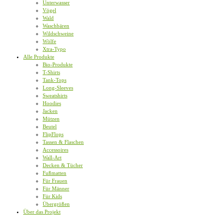
Unterwasser
Vögel
Wald
Waschbären
Wildschweine
Wölfe
Xtra-Typo
Alle Produkte
Bio-Produkte
T-Shirts
Tank-Tops
Long-Sleeves
Sweatshirts
Hoodies
Jacken
Mützen
Beutel
FlipFlops
Tassen & Flaschen
Accessoires
Wall-Art
Decken & Tücher
Fußmatten
Für Frauen
Für Männer
Für Kids
Übergrößen
Über das Projekt