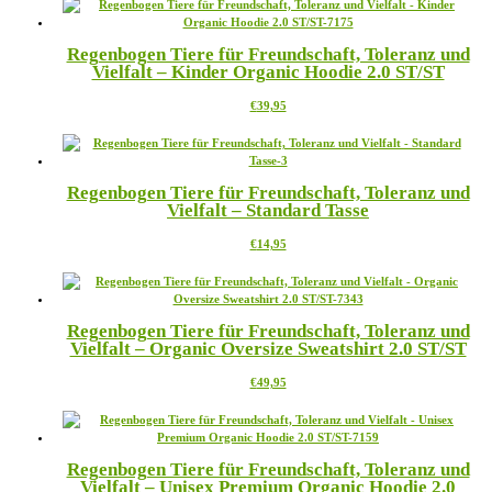
weist
der
mehrere
Produktseite
Varianten
gewählt
Regenbogen Tiere für Freundschaft, Toleranz und
auf.
werden
Vielfalt – Kinder Organic Hoodie 2.0 ST/ST
Die
Optionen
Dieses
€
39,95
können
Produkt
auf
weist
der
mehrere
Produktseite
Varianten
gewählt
Regenbogen Tiere für Freundschaft, Toleranz und
auf.
werden
Vielfalt – Standard Tasse
Die
Optionen
Dieses
€
14,95
können
Produkt
auf
weist
der
mehrere
Produktseite
Varianten
gewählt
Regenbogen Tiere für Freundschaft, Toleranz und
auf.
werden
Vielfalt – Organic Oversize Sweatshirt 2.0 ST/ST
Die
Optionen
Dieses
€
49,95
können
Produkt
auf
weist
der
mehrere
Produktseite
Varianten
gewählt
Regenbogen Tiere für Freundschaft, Toleranz und
auf.
werden
Vielfalt – Unisex Premium Organic Hoodie 2.0
Die