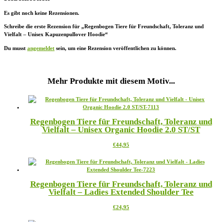
Es gibt noch keine Rezensionen.
Schreibe die erste Rezension für „Regenbogen Tiere für Freundschaft, Toleranz und
Vielfalt – Unisex Kapuzenpullover Hoodie“
Du musst
angemeldet
sein, um eine Rezension veröffentlichen zu können.
Mehr Produkte mit diesem Motiv...
Regenbogen Tiere für Freundschaft, Toleranz und
Vielfalt – Unisex Organic Hoodie 2.0 ST/ST
Dieses
€
44,95
Produkt
weist
mehrere
Varianten
Regenbogen Tiere für Freundschaft, Toleranz und
auf.
Vielfalt – Ladies Extended Shoulder Tee
Die
Optionen
Dieses
€
24,95
können
Produkt
auf