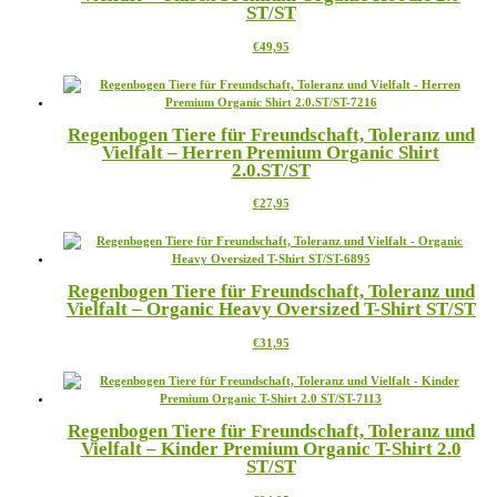
ST/ST
Optionen
können
Dieses
€
49,95
auf
Produkt
der
weist
Produktseite
mehrere
gewählt
Varianten
werden
Regenbogen Tiere für Freundschaft, Toleranz und
auf.
Vielfalt – Herren Premium Organic Shirt
Die
2.0.ST/ST
Optionen
können
Dieses
€
27,95
auf
Produkt
der
weist
Produktseite
mehrere
gewählt
Varianten
werden
Regenbogen Tiere für Freundschaft, Toleranz und
auf.
Vielfalt – Organic Heavy Oversized T-Shirt ST/ST
Die
Optionen
Dieses
€
31,95
können
Produkt
auf
weist
der
mehrere
Produktseite
Varianten
gewählt
Regenbogen Tiere für Freundschaft, Toleranz und
auf.
werden
Vielfalt – Kinder Premium Organic T-Shirt 2.0
Die
ST/ST
Optionen
können