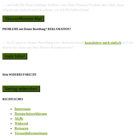
… und falls Dir Dein Lieblings-Wildtier oder Dein Wunsch-Produkt hier fehlt, dann
schreib mir einfach und ich schaue, wie ich Dir helfen kann!
PROBLEME mit Deiner Bestellung? REKLAMATION?
… bei Fragen zu Deiner Bestellung oder Reklamationen
kontaktiere mich einfach
und wir
klären das dann mit dem Shirtee-Kundenservice!
Dein WIDERRUFSRECHT
RECHTLICHES
Impressum
Datenschutzerklärung
AGBs
Widerruf
Retouren
Versandinformationen