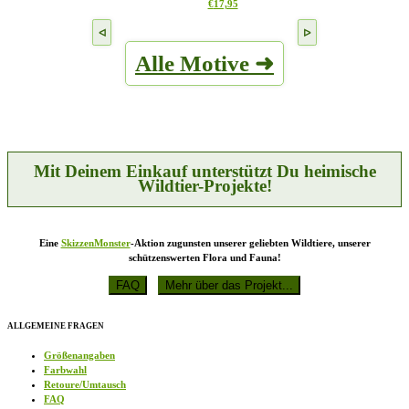
Dieses
€
17,95
können
Produkt
auf
weist
der
mehrere
Produktseite
Alle Motive ➜
Varianten
gewählt
auf.
werden
Die
Optionen
können
auf
der
Produktseite
Mit Deinem Einkauf unterstützt Du heimische
gewählt
Wildtier-Projekte!
werden
Eine
SkizzenMonster
-Aktion zugunsten unserer geliebten Wildtiere, unserer
schützenswerten Flora und Fauna!
ALLGEMEINE FRAGEN
Größenangaben
Farbwahl
Retoure/Umtausch
FAQ