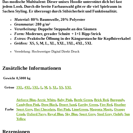
Das modische Multitalent: Dieser unisex Hoodie unterstützt dich bei fast
jedem Look. Durch die breite Farbauswahl gibt er dir viel Spielraum in
Sachen Styling. Er überzeugt durch Stilsicherheit und Funktionalität.
Material:
80% Baumwolle, 20% Polyester
Grammatur:
280 g/m²
Verarbeitung:
Doppelte Steppnaht an den Säumen
Form:
Moderner, gerader Schnitt + 1×1 Ripp-Strick
Extras:
Praktische Öffnung in der Kängurutasche für Kopfhörerkabel
Größen:
XS, S, M, L, XL, XXL, 3XL, 4XL, 5XL
Veredelung: Hochwertiger Digital Direkt Druck
Zusätzliche Informationen
Gewicht
0,5000 kg
Grösse
3XL
,
4XL
,
5XL
,
L
,
M
,
S
,
XL
,
XS
,
XXL
Airforce Blue
,
Arctic White
,
Baby Pink
,
Bottle Green
,
Brick Red
,
Burgundy
,
Candyfloss Pink
,
Deep Black
,
Desert Sand
,
Earthy Green
,
Fire Red
,
Heather
Farbe
Sport Grey
,
Hot Chocolate
,
Hot Pink
,
LimeGreen
,
Magenta Magic
,
Orange
Crush
,
Oxford Navy
,
Royal Blue
,
Sky Blue
,
Sport Grey
,
Steel Grey (Solid)
,
Sun
Yellow
Rezensionen