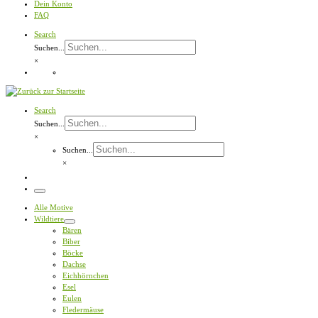
Dein Konto
FAQ
Search
Suchen...
×
Search
Suchen...
×
Suchen...
×
Menü
Alle Motive
Wildtiere
Bären
Biber
Böcke
Dachse
Eichhörnchen
Esel
Eulen
Fledermäuse