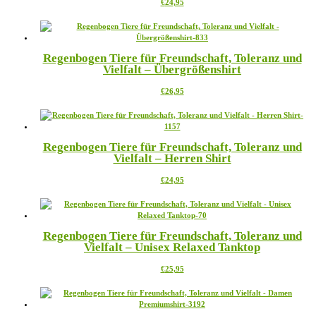
Dieses
€
24,95
auf
Produkt
der
weist
Produktseite
mehrere
gewählt
Varianten
werden
Regenbogen Tiere für Freundschaft, Toleranz und
auf.
Vielfalt – Übergrößenshirt
Die
Optionen
Dieses
€
26,95
können
Produkt
auf
weist
der
mehrere
Produktseite
Varianten
gewählt
Regenbogen Tiere für Freundschaft, Toleranz und
auf.
werden
Vielfalt – Herren Shirt
Die
Optionen
Dieses
€
24,95
können
Produkt
auf
weist
der
mehrere
Produktseite
Varianten
gewählt
Regenbogen Tiere für Freundschaft, Toleranz und
auf.
werden
Vielfalt – Unisex Relaxed Tanktop
Die
Optionen
Dieses
€
25,95
können
Produkt
auf
weist
der
mehrere
Produktseite
Varianten
gewählt