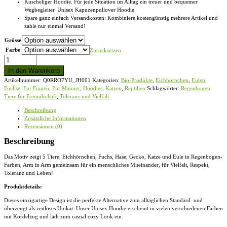
Kuscheliger Hoodie. Für jede Situation im Alltag ein treuer und bequemer
Wegbegleiter. Unisex Kapuzenpullover Hoodie
Spare ganz einfach Versandkosten: Kombiniere kostengünstig mehrere Artikel und
zahle nur einmal Versand!
Grösse
Farbe
Zurücksetzen
Regenbogen
Tiere
In den Warenkorb
für
Artikelnummer:
Q0RRO7YU_JH001
Kategorien:
Bio-Produkte
,
Eichhörnchen
,
Eulen
,
Freundschaft,
Füchse
,
Für Frauen
,
Für Männer
,
Hoodies
,
Katzen
,
Reptilien
Schlagwörter:
Regenbogen
Toleranz
Tiere für Freundschaft
,
Toleranz und Vielfalt
und
Vielfalt
Beschreibung
-
Zusätzliche Informationen
Unisex
Rezensionen (0)
Kapuzenpullover
Hoodie
Beschreibung
Menge
Das Motiv zeigt 5 Tiere, Eichhörnchen, Fuchs, Hase, Gecko, Katze und Eule in Regenbogen-
Farben, Arm in Arm gemeinsam für ein menschliches Miteinander, für Vielfalt, Respekt,
Toleranz und Leben!
Produktdetails:
Dieses einzigartige Design ist die perfekte Alternative zum alltäglichen Standard und
überzeugt als zeitloses Unikat. Unser
Unisex Hoodie
erscheint in vielen verschiedenen Farben
mit Kordelzug und lädt zum casual cozy Look ein.