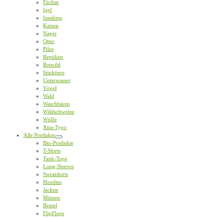
Füchse
Igel
Insekten
Katzen
Nager
Otter
Pilze
Reptilien
Rotwild
Stinktiere
Unterwasser
Vögel
Wald
Waschbären
Wildschweine
Wölfe
Xtra-Typo
Alle Produkte
Bio-Produkte
T-Shirts
Tank-Tops
Long-Sleeves
Sweatshirts
Hoodies
Jacken
Mützen
Beutel
FlipFlops