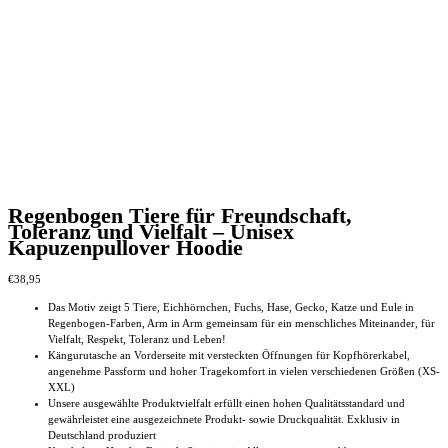
Regenbogen Tiere für Freundschaft,
Toleranz und Vielfalt – Unisex
Kapuzenpullover Hoodie
€
38,95
Das Motiv zeigt 5 Tiere, Eichhörnchen, Fuchs, Hase, Gecko, Katze und Eule in
Regenbogen-Farben, Arm in Arm gemeinsam für ein menschliches Miteinander, für
Vielfalt, Respekt, Toleranz und Leben!
Kängurutasche an Vorderseite mit versteckten Öffnungen für Kopfhörerkabel,
angenehme Passform und hoher Tragekomfort in vielen verschiedenen Größen (XS-
XXL)
Unsere ausgewählte Produktvielfalt erfüllt einen hohen Qualitätsstandard und
gewährleistet eine ausgezeichnete Produkt- sowie Druckqualität. Exklusiv in
Deutschland produziert