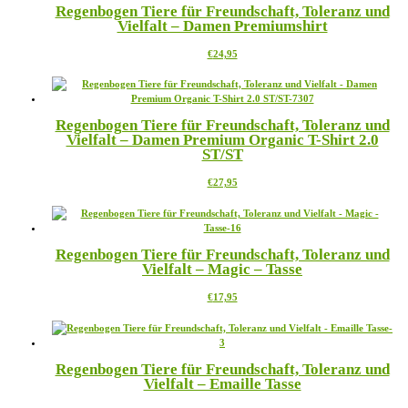
Regenbogen Tiere für Freundschaft, Toleranz und
auf.
werden
Vielfalt – Damen Premiumshirt
Die
Optionen
Dieses
€
24,95
können
Produkt
auf
weist
der
mehrere
Produktseite
Varianten
gewählt
Regenbogen Tiere für Freundschaft, Toleranz und
auf.
werden
Vielfalt – Damen Premium Organic T-Shirt 2.0
Die
ST/ST
Optionen
können
Dieses
€
27,95
auf
Produkt
der
weist
Produktseite
mehrere
gewählt
Varianten
werden
Regenbogen Tiere für Freundschaft, Toleranz und
auf.
Vielfalt – Magic – Tasse
Die
Optionen
Dieses
€
17,95
können
Produkt
auf
weist
der
mehrere
Produktseite
Varianten
gewählt
Regenbogen Tiere für Freundschaft, Toleranz und
auf.
werden
Vielfalt – Emaille Tasse
Die
Optionen