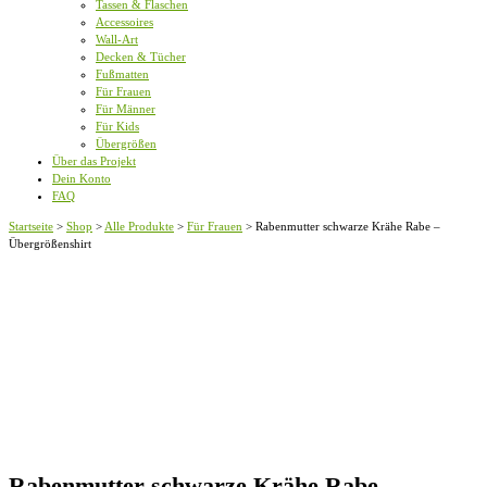
Tassen & Flaschen
Accessoires
Wall-Art
Decken & Tücher
Fußmatten
Für Frauen
Für Männer
Für Kids
Übergrößen
Über das Projekt
Dein Konto
FAQ
Startseite
>
Shop
>
Alle Produkte
>
Für Frauen
>
Rabenmutter schwarze Krähe Rabe –
Übergrößenshirt
Rabenmutter schwarze Krähe Rabe –