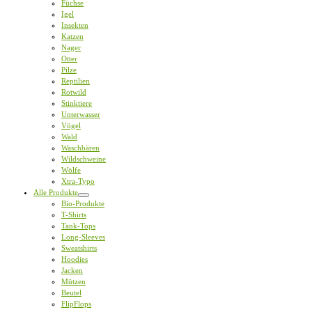
Füchse
Igel
Insekten
Katzen
Nager
Otter
Pilze
Reptilien
Rotwild
Stinktiere
Unterwasser
Vögel
Wald
Waschbären
Wildschweine
Wölfe
Xtra-Typo
Alle Produkte
Bio-Produkte
T-Shirts
Tank-Tops
Long-Sleeves
Sweatshirts
Hoodies
Jacken
Mützen
Beutel
FlipFlops