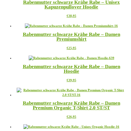
Rabenmutter schwarze Krähe Rabe – Unisex
Kapuzenpullover Hoodie
Dieses
€
38,95
Produkt
weist
mehrere
Rabenmutter schwarze Krähe Rabe – Damen
Varianten
Premiumshirt
auf.
Die
Dieses
€
25,95
Optionen
Produkt
können
weist
auf
mehrere
der
Rabenmutter schwarze Krähe Rabe – Damen
Varianten
Produktseite
Hoodie
auf.
gewählt
Die
werden
Dieses
€
39,95
Optionen
Produkt
können
weist
auf
mehrere
der
Varianten
Produktseite
Rabenmutter schwarze Krähe Rabe – Damen
auf.
gewählt
Premium Organic T-Shirt 2.0 ST/ST
Die
werden
Optionen
Dieses
€
26,95
können
Produkt
auf
weist
der
mehrere