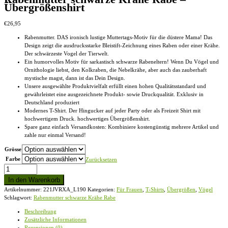
Übergrößenshirt
€
26,95
Rabenmutter. DAS ironisch lustige Muttertags-Motiv für die düstere Mama! Das
Design zeigt die ausdrucksstarke Bleistift-Zeichnung eines Raben oder einer Krähe.
Der schwärzeste Vogel der Tierwelt.
Ein humorvolles Motiv für sarkastisch schwarze Rabeneltern! Wenn Du Vögel und
Ornithologie liebst, den Kolkraben, die Nebelkrähe, aber auch das zauberhaft
mystische magst, dann ist das Dein Design.
Unsere ausgewählte Produktvielfalt erfüllt einen hohen Qualitätsstandard und
gewährleistet eine ausgezeichnete Produkt- sowie Druckqualität. Exklusiv in
Deutschland produziert
Modernes T-Shirt. Der Hingucker auf jeder Party oder als Freizeit Shirt mit
hochwertigem Druck. hochwertiges Übergrößenshirt.
Spare ganz einfach Versandkosten: Kombiniere kostengünstig mehrere Artikel und
zahle nur einmal Versand!
Grösse
Farbe
Zurücksetzen
Rabenmutter
schwarze
In den Warenkorb
Krähe
Artikelnummer:
221JVRXA_L190
Kategorien:
Für Frauen
,
T-Shirts
,
Übergrößen
,
Vögel
Rabe
Schlagwort:
Rabenmutter schwarze Krähe Rabe
-
Übergrößenshirt
Beschreibung
Menge
Zusätzliche Informationen
Rezensionen (0)