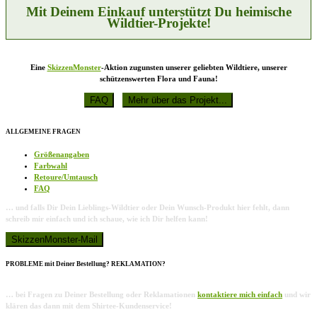
Produktseite
Mit Deinem Einkauf unterstützt Du heimische
gewählt
Wildtier-Projekte!
werden
Eine
SkizzenMonster
-Aktion zugunsten unserer geliebten Wildtiere, unserer
schützenswerten Flora und Fauna!
ALLGEMEINE FRAGEN
Größenangaben
Farbwahl
Retoure/Umtausch
FAQ
… und falls Dir Dein Lieblings-Wildtier oder Dein Wunsch-Produkt hier fehlt, dann
schreib mir einfach und ich schaue, wie ich Dir helfen kann!
PROBLEME mit Deiner Bestellung? REKLAMATION?
… bei Fragen zu Deiner Bestellung oder Reklamationen
kontaktiere mich einfach
und wir
klären das dann mit dem Shirtee-Kundenservice!