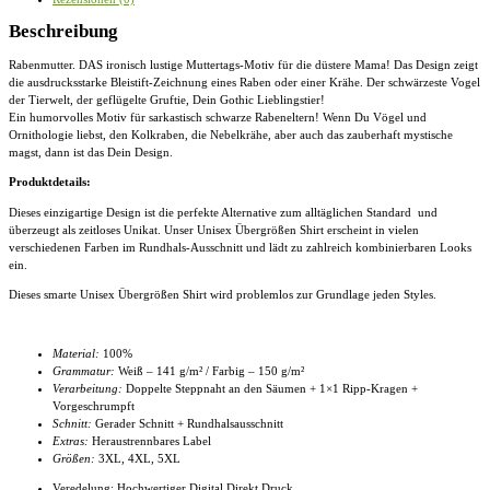
Beschreibung
Rabenmutter. DAS ironisch lustige Muttertags-Motiv für die düstere Mama! Das Design zeigt
die ausdrucksstarke Bleistift-Zeichnung eines Raben oder einer Krähe. Der schwärzeste Vogel
der Tierwelt, der geflügelte Gruftie, Dein Gothic Lieblingstier!
Ein humorvolles Motiv für sarkastisch schwarze Rabeneltern! Wenn Du Vögel und
Ornithologie liebst, den Kolkraben, die Nebelkrähe, aber auch das zauberhaft mystische
magst, dann ist das Dein Design.
Produktdetails:
Dieses einzigartige Design ist die perfekte Alternative zum alltäglichen Standard und
überzeugt als zeitloses Unikat. Unser
Unisex Übergrößen Shirt
erscheint in vielen
verschiedenen Farben im Rundhals-Ausschnitt und lädt zu zahlreich kombinierbaren Looks
ein.
Dieses smarte
Unisex Übergrößen Shirt
wird problemlos zur Grundlage jeden Styles.
Material:
100%
Grammatur:
Weiß – 141 g/m² / Farbig – 150 g/m²
Verarbeitung:
Doppelte Steppnaht an den Säumen + 1×1 Ripp-Kragen +
Vorgeschrumpft
Schnitt:
Gerader Schnitt + Rundhalsausschnitt
Extras:
Heraustrennbares Label
Größen:
3XL, 4XL
, 5XL
Veredelung: Hochwertiger Digital Direkt Druck