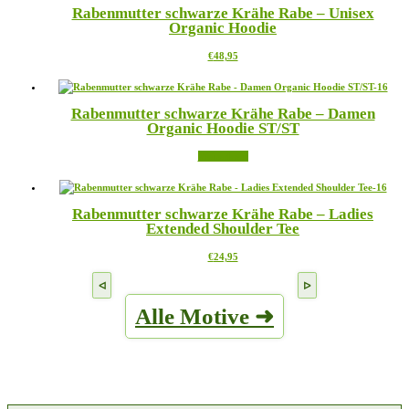
Produktseite
Rabenmutter schwarze Krähe Rabe – Unisex
Varianten
gewählt
Organic Hoodie
auf.
werden
Die
Dieses
€
48,95
Optionen
Produkt
können
weist
auf
mehrere
der
Rabenmutter schwarze Krähe Rabe – Damen
Varianten
Produktseite
Organic Hoodie ST/ST
auf.
gewählt
Die
werden
Weiterlesen
Optionen
können
auf
der
Rabenmutter schwarze Krähe Rabe – Ladies
Produktseite
Extended Shoulder Tee
gewählt
werden
Dieses
€
24,95
Produkt
weist
mehrere
Alle Motive ➜
Varianten
auf.
Die
Optionen
können
auf
der