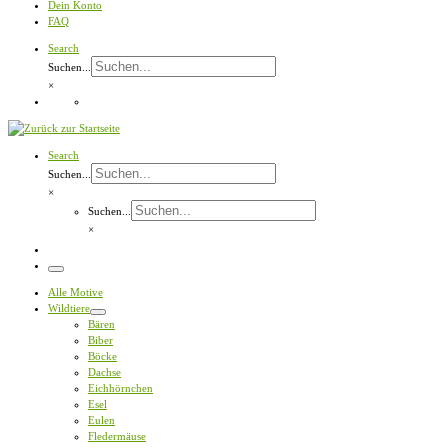
Dein Konto
FAQ
Search
Suchen...
×
Search
Suchen...
×
Suchen...
×
Menü
Alle Motive
Wildtiere
Bären
Biber
Böcke
Dachse
Eichhörnchen
Esel
Eulen
Fledermäuse