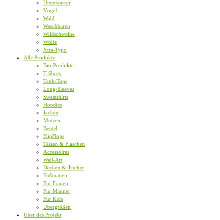
Unterwasser
Vögel
Wald
Waschbären
Wildschweine
Wölfe
Xtra-Typo
Alle Produkte
Bio-Produkte
T-Shirts
Tank-Tops
Long-Sleeves
Sweatshirts
Hoodies
Jacken
Mützen
Beutel
FlipFlops
Tassen & Flaschen
Accessoires
Wall-Art
Decken & Tücher
Fußmatten
Für Frauen
Für Männer
Für Kids
Übergrößen
Über das Projekt