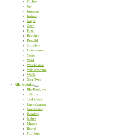
Füchse
Igel
Insekten
Katzen
Nager
Otter
Pilze
Reptilien
Rotwild
Stinktiere
Unterwasser
Vögel
Wald
Waschbären
Wildschweine
Wölfe
Xtra-Typo
Alle Produkte
Bio-Produkte
T-Shirts
Tank-Tops
Long-Sleeves
Sweatshirts
Hoodies
Jacken
Mützen
Beutel
FlipFlops