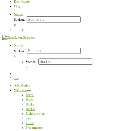
Dein Konto
FAQ
Search
Suchen...
×
Search
Suchen...
×
Suchen...
×
Menü
Alle Motive
Wildtiere
Bären
Biber
Böcke
Dachse
Eichhörnchen
Esel
Eulen
Fledermäuse