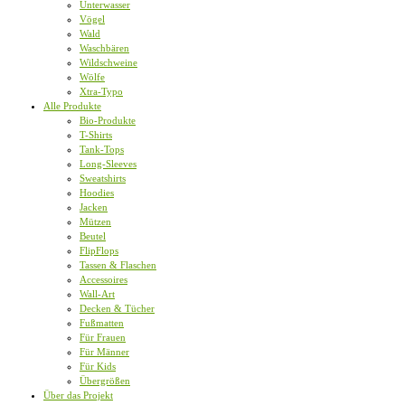
Unterwasser
Vögel
Wald
Waschbären
Wildschweine
Wölfe
Xtra-Typo
Alle Produkte
Bio-Produkte
T-Shirts
Tank-Tops
Long-Sleeves
Sweatshirts
Hoodies
Jacken
Mützen
Beutel
FlipFlops
Tassen & Flaschen
Accessoires
Wall-Art
Decken & Tücher
Fußmatten
Für Frauen
Für Männer
Für Kids
Übergrößen
Über das Projekt