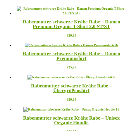
Produkt
weist
mehrere
Varianten
Rabenmutter schwarze Krähe Rabe – Damen
auf.
Premium Organic T-Shirt 2.0 ST/ST
Die
Optionen
Dieses
€
26,95
können
Produkt
auf
weist
der
mehrere
Produktseite
Rabenmutter schwarze Krähe Rabe – Damen
Varianten
gewählt
Premiumshirt
auf.
werden
Die
Dieses
€
25,95
Optionen
Produkt
können
weist
auf
mehrere
der
Rabenmutter schwarze Krähe Rabe –
Varianten
Produktseite
Übergrößenshirt
auf.
gewählt
Die
werden
Dieses
€
26,95
Optionen
Produkt
können
weist
auf
mehrere
der
Rabenmutter schwarze Krähe Rabe – Unisex
Varianten
Produktseite
Organic Hoodie
auf.
gewählt
Die
werden