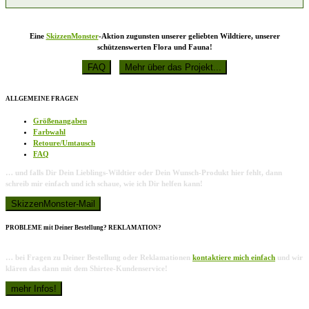
Eine
SkizzenMonster
-Aktion zugunsten unserer geliebten Wildtiere, unserer
schützenswerten Flora und Fauna!
ALLGEMEINE FRAGEN
Größenangaben
Farbwahl
Retoure/Umtausch
FAQ
… und falls Dir Dein Lieblings-Wildtier oder Dein Wunsch-Produkt hier fehlt, dann
schreib mir einfach und ich schaue, wie ich Dir helfen kann!
PROBLEME mit Deiner Bestellung? REKLAMATION?
… bei Fragen zu Deiner Bestellung oder Reklamationen
kontaktiere mich einfach
und wir
klären das dann mit dem Shirtee-Kundenservice!