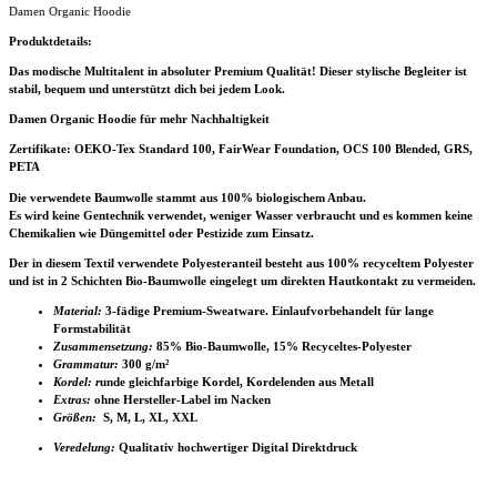
Damen Organic Hoodie
Produktdetails:
Das modische Multitalent in absoluter Premium Qualität! Dieser stylische Begleiter ist
stabil, bequem und unterstützt dich bei jedem Look.
Damen Organic Hoodie für mehr Nachhaltigkeit
Zertifikate
: OEKO-Tex Standard 100, FairWear Foundation, OCS 100 Blended, GRS,
PETA
Die verwendete Baumwolle stammt aus 100% biologischem Anbau.
Es wird keine Gentechnik verwendet, weniger Wasser verbraucht und es kommen keine
Chemikalien wie Düngemittel oder Pestizide zum Einsatz.
Der in diesem Textil verwendete Polyesteranteil besteht aus 100% recyceltem Polyester
und ist in 2 Schichten Bio-Baumwolle eingelegt um direkten Hautkontakt zu vermeiden.
Material:
3-fädige Premium-Sweatware. Einlaufvorbehandelt für lange
Formstabilität
Zusammensetzung:
85% Bio-Baumwolle, 15% Recyceltes-Polyester
Grammatur:
300 g/m²
Kordel: r
unde gleichfarbige Kordel, Kordelenden aus Metall
Extras:
ohne Hersteller-Label im Nacken
Größen:
S, M, L, XL, XXL
Veredelung:
Qualitativ hochwertiger Digital Direktdruck