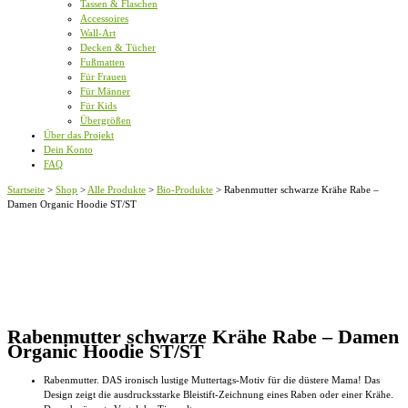
Tassen & Flaschen
Accessoires
Wall-Art
Decken & Tücher
Fußmatten
Für Frauen
Für Männer
Für Kids
Übergrößen
Über das Projekt
Dein Konto
FAQ
Startseite
>
Shop
>
Alle Produkte
>
Bio-Produkte
>
Rabenmutter schwarze Krähe Rabe –
Damen Organic Hoodie ST/ST
Rabenmutter schwarze Krähe Rabe – Damen
Organic Hoodie ST/ST
Rabenmutter. DAS ironisch lustige Muttertags-Motiv für die düstere Mama! Das
Design zeigt die ausdrucksstarke Bleistift-Zeichnung eines Raben oder einer Krähe.