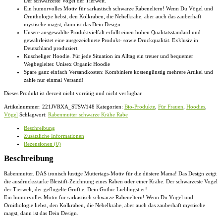
Der schwärzeste Vogel der Tierwelt.
Ein humorvolles Motiv für sarkastisch schwarze Rabeneltern! Wenn Du Vögel und
Ornithologie liebst, den Kolkraben, die Nebelkrähe, aber auch das zauberhaft
mystische magst, dann ist das Dein Design.
Unsere ausgewählte Produktvielfalt erfüllt einen hohen Qualitätsstandard und
gewährleistet eine ausgezeichnete Produkt- sowie Druckqualität. Exklusiv in
Deutschland produziert.
Kuscheliger Hoodie. Für jede Situation im Alltag ein treuer und bequemer
Wegbegleiter. Unisex Organic Hoodie
Spare ganz einfach Versandkosten: Kombiniere kostengünstig mehrere Artikel und
zahle nur einmal Versand!
Dieses Produkt ist derzeit nicht vorrätig und nicht verfügbar.
Artikelnummer:
221JVRXA_STSW148
Kategorien:
Bio-Produkte
,
Für Frauen
,
Hoodies
,
Vögel
Schlagwort:
Rabenmutter schwarze Krähe Rabe
Beschreibung
Zusätzliche Informationen
Rezensionen (0)
Beschreibung
Rabenmutter. DAS ironisch lustige Muttertags-Motiv für die düstere Mama! Das Design zeigt
die ausdrucksstarke Bleistift-Zeichnung eines Raben oder einer Krähe. Der schwärzeste Vogel
der Tierwelt, der geflügelte Gruftie, Dein Gothic Lieblingstier!
Ein humorvolles Motiv für sarkastisch schwarze Rabeneltern! Wenn Du Vögel und
Ornithologie liebst, den Kolkraben, die Nebelkrähe, aber auch das zauberhaft mystische
magst, dann ist das Dein Design.