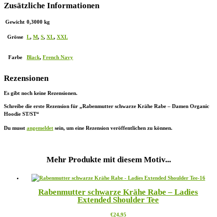
Zusätzliche Informationen
Gewicht
0,3000 kg
Grösse
L
,
M
,
S
,
XL
,
XXL
Farbe
Black
,
French Navy
Rezensionen
Es gibt noch keine Rezensionen.
Schreibe die erste Rezension für „Rabenmutter schwarze Krähe Rabe – Damen Organic
Hoodie ST/ST“
Du musst
angemeldet
sein, um eine Rezension veröffentlichen zu können.
Mehr Produkte mit diesem Motiv...
Rabenmutter schwarze Krähe Rabe – Ladies
Extended Shoulder Tee
Dieses
€
24,95