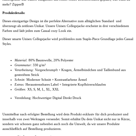
mehr? ZipperB
Produktdetails:
Dieses einzigartige Design ist die perfekte Alternative zum alltäglichen Standard und
überzeugt als zeitloses Unikat. Unsere Unisex Collegejacke
erscheint in drei verschiedenen
Farben und lädt jeden zum Casual cozy Look ein.
Dieser smarte
Unisex Collegejacke
wird problemlos zum Staple-Piece Grundlage jedes Casual
Styles.
Material:
80% Baumwolle, 20% Polyester
Grammatur:
330 g/m²
Verarbeitung:
Vorgeschrumpft + Kragen, Ärmelbündchen und Taillenbund aus
gestreiftem Strick
Schnitt:
Moderner Schnitt + Kontrastfarbene Ärmel
Extras:
Heraustrennbares Label + Integrierte Kopfhörerschlaufen
Größen:
XS, S, M, L, XL, XXL
Veredelung: Hochwertiger Digital Direkt Druck
Unmittelbar nach erfolgter Bestellung wird dein Produkt exklusiv für dich produziert und
innerhalb von zwei Werktagen versendet. Somit erhältst Du dein Unikat nicht nur in Kürze,
sondern wir schonen ganz nebenbei auch noch die Umwelt, da wir unsere Produkte
ausschließlich auf Bestellung produzieren.