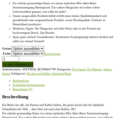
Ein schicke grummelige Katze vor einem stylischen 80er Jahre Retro
Sonnenuntergang Hintergrund. Ein wahrer Hingucker mit echter echter
Lebensweisheit gepaart, was willst du mehr?
Unsere ausgewählte Produktvielfalt erfüllt einen hohen Qualitätsstandard und
gewährleistet eine ausgezeichnete Produkt- sowie Druckqualität. Exklusiv in
Deutschland produziert
Moderner Zipper. Der Hingucker auf jeder Party oder in der Freizeit mit
hochwertigem Druck. Zip-Hoodie
Spare ganz einfach Versandkosten: Kombiniere kostengünstig mehrere Artikel und
zahle nur einmal Versand!
Grösse
Farbe
Zurücksetzen
Ok,
aber
In den Warenkorb
erst
Artikelnummer:
4ZZYH5I0_BCWM647*B*
Kategorien:
Für Frauen
,
Für Männer
,
Jacken
,
Kaffee
Katzen
Schlagwort:
Ok aber erst Kaffee | launische Katze
|
launische
Beschreibung
Katze
Zusätzliche Informationen
-
Rezensionen (0)
Zip-
Hoodie
Beschreibung
Menge
Ein Motiv für alle, die Katzen und Kaffee lieben, die gerne bereit sind für sämtliche
Schandtaten der Welt… aber bitte erst nach dem Kaffee, Ok?
Ein schicke grummelige Katze vor einem stylischen 80er Jahre Retro Sonnenuntergang
Hintergrund. Ein wahrer Hingucker mit echter echter Lebensweisheit gepaart, was willst du