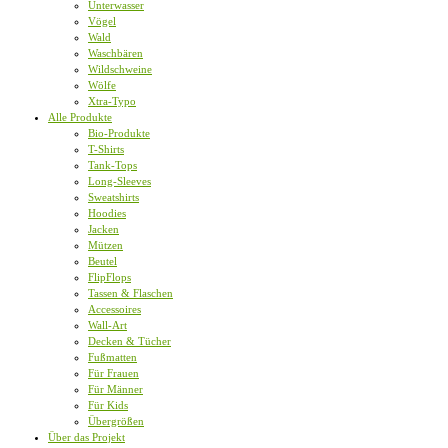
Unterwasser
Vögel
Wald
Waschbären
Wildschweine
Wölfe
Xtra-Typo
Alle Produkte
Bio-Produkte
T-Shirts
Tank-Tops
Long-Sleeves
Sweatshirts
Hoodies
Jacken
Mützen
Beutel
FlipFlops
Tassen & Flaschen
Accessoires
Wall-Art
Decken & Tücher
Fußmatten
Für Frauen
Für Männer
Für Kids
Übergrößen
Über das Projekt