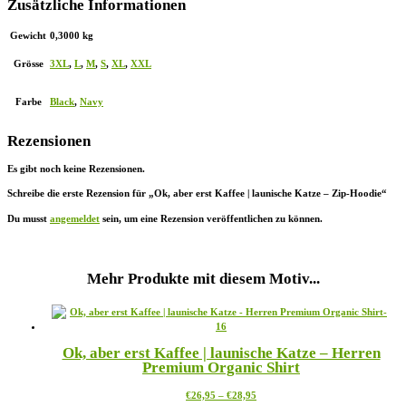
Zusätzliche Informationen
Gewicht
0,3000 kg
Grösse
3XL
,
L
,
M
,
S
,
XL
,
XXL
Farbe
Black
,
Navy
Rezensionen
Es gibt noch keine Rezensionen.
Schreibe die erste Rezension für „Ok, aber erst Kaffee | launische Katze – Zip-Hoodie“
Du musst
angemeldet
sein, um eine Rezension veröffentlichen zu können.
Mehr Produkte mit diesem Motiv...
Ok, aber erst Kaffee | launische Katze – Herren
Premium Organic Shirt
Preisspanne:
Dieses
€
26,95
–
€
28,95