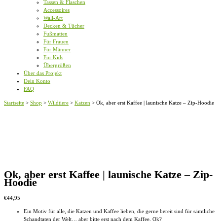
Tassen & Flaschen
Accessoires
Wall-Art
Decken & Tücher
Fußmatten
Für Frauen
Für Männer
Für Kids
Übergrößen
Über das Projekt
Dein Konto
FAQ
Startseite
>
Shop
>
Wildtiere
>
Katzen
>
Ok, aber erst Kaffee | launische Katze – Zip-Hoodie
Ok, aber erst Kaffee | launische Katze – Zip-
Hoodie
€
44,95
Ein Motiv für alle, die Katzen und Kaffee lieben, die gerne bereit sind für sämtliche
Schandtaten der Welt… aber bitte erst nach dem Kaffee, Ok?