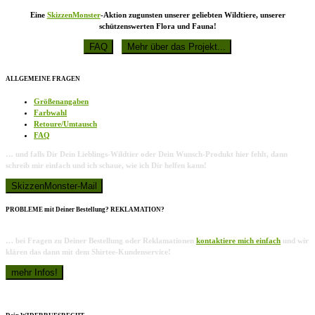
Eine
SkizzenMonster
-Aktion zugunsten unserer geliebten Wildtiere, unserer
schützenswerten Flora und Fauna!
ALLGEMEINE FRAGEN
Größenangaben
Farbwahl
Retoure/Umtausch
FAQ
… und falls Dir Dein Lieblings-Wildtier oder Dein Wunsch-Produkt hier fehlt, dann
schreib mir einfach und ich schaue, wie ich Dir helfen kann!
PROBLEME mit Deiner Bestellung? REKLAMATION?
… bei Fragen zu Deiner Bestellung oder Reklamationen
kontaktiere mich einfach
und wir
klären das dann mit dem Shirtee-Kundenservice!