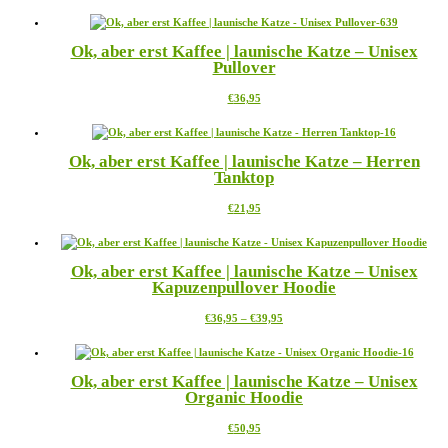
€26,95
Produkt
bis
weist
€28,95
mehrere
Ok, aber erst Kaffee | launische Katze – Unisex
Varianten
Pullover
auf.
Die
Dieses
€
36,95
Optionen
Produkt
können
weist
auf
mehrere
der
Ok, aber erst Kaffee | launische Katze – Herren
Varianten
Produktseite
Tanktop
auf.
gewählt
Die
werden
Dieses
€
21,95
Optionen
Produkt
können
weist
auf
mehrere
der
Ok, aber erst Kaffee | launische Katze – Unisex
Varianten
Produktseite
Kapuzenpullover Hoodie
auf.
gewählt
Die
werden
Preisspanne:
Dieses
€
36,95
–
€
39,95
Optionen
€36,95
Produkt
können
bis
weist
auf
€39,95
mehrere
der
Ok, aber erst Kaffee | launische Katze – Unisex
Varianten
Produktseite
Organic Hoodie
auf.
gewählt
Die
werden
Dieses
€
50,95
Optionen
Produkt
können