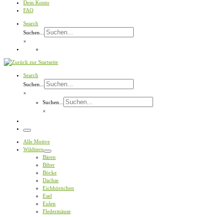
Dein Konto
FAQ
Search
Suchen...
×
Search
Suchen...
×
Suchen...
×
Menü
Alle Motive
Wildtiere
Bären
Biber
Böcke
Dachse
Eichhörnchen
Esel
Eulen
Fledermäuse