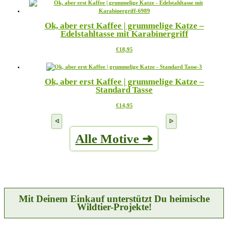
weist
auf
mehrere
der
Varianten
Produktseite
Ok, aber erst Kaffee | grummelige Katze –
auf.
gewählt
Edelstahltasse mit Karabinergriff
Die
werden
Optionen
Dieses
€
18,95
können
Produkt
auf
weist
der
mehrere
Produktseite
Ok, aber erst Kaffee | grummelige Katze –
Varianten
gewählt
Standard Tasse
auf.
werden
Die
Dieses
€
14,95
Optionen
Produkt
können
weist
auf
mehrere
der
Alle Motive ➜
Varianten
Produktseite
auf.
gewählt
Die
werden
Optionen
können
auf
der
Produktseite
Mit Deinem Einkauf unterstützt Du heimische
gewählt
Wildtier-Projekte!
werden