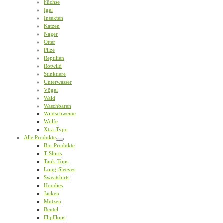
Füchse
Igel
Insekten
Katzen
Nager
Otter
Pilze
Reptilien
Rotwild
Stinktiere
Unterwasser
Vögel
Wald
Waschbären
Wildschweine
Wölfe
Xtra-Typo
Alle Produkte
Bio-Produkte
T-Shirts
Tank-Tops
Long-Sleeves
Sweatshirts
Hoodies
Jacken
Mützen
Beutel
FlipFlops