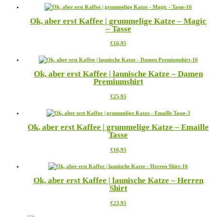
weist
auf
mehrere
der
Ok, aber erst Kaffee | grummelige Katze – Magic
Varianten
Produktseite
– Tasse
auf.
gewählt
Die
werden
Dieses
€
16,95
Optionen
Produkt
können
weist
auf
mehrere
der
Ok, aber erst Kaffee | launische Katze – Damen
Varianten
Produktseite
Premiumshirt
auf.
gewählt
Die
werden
Dieses
€
25,95
Optionen
Produkt
können
weist
auf
mehrere
der
Ok, aber erst Kaffee | grummelige Katze – Emaille
Varianten
Produktseite
Tasse
auf.
gewählt
Die
werden
Dieses
€
16,95
Optionen
Produkt
können
weist
auf
mehrere
der
Ok, aber erst Kaffee | launische Katze – Herren
Varianten
Produktseite
Shirt
auf.
gewählt
Die
werden
Dieses
€
23,95
Optionen
Produkt
können