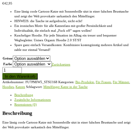
€
42,95
Eine lässig coole Cartoon-Katze mit Sonnenbrille sitzt in einer falschen Brusttasche
und zeigt der Welt provokativ sarkastisch den Mittelfinger.
HINWEIS: die Tasche ist aufgedruckt, nicht echt!
Ein ironisches Motiv für alle Katzenfans mit großer Persönlichkeit und
Individualität, die einfach mal „Fuck off“ sagen wollen!
Kuscheliger Hoodie. Für jede Situation im Alltag ein treuer und bequemer
Wegbegleiter. Unisex Organic Hoodie 2.0 ST/ST
Spare ganz einfach Versandkosten: Kombiniere kostengünstig mehrere Artikel und
zahle nur einmal Versand!
Grösse
Farbe
Zurücksetzen
Mittelfinger
Katze
In den Warenkorb
in
Artikelnummer:
FU7PMIW5_STSU168
Kategorien:
Bio-Produkte
,
Für Frauen
,
Für Männer
,
der
Hoodies
,
Katzen
Schlagwort:
Mittelfinger Katze in der Tasche
Tasche
-
Beschreibung
Unisex
Zusätzliche Informationen
Organic
Rezensionen (0)
Hoodie
2.0
Beschreibung
ST/ST
Menge
Eine lässig coole Cartoon-Katze mit Sonnenbrille sitzt in einer falschen Brusttasche und zeigt
der Welt provokativ sarkastisch den Mittelfinger.