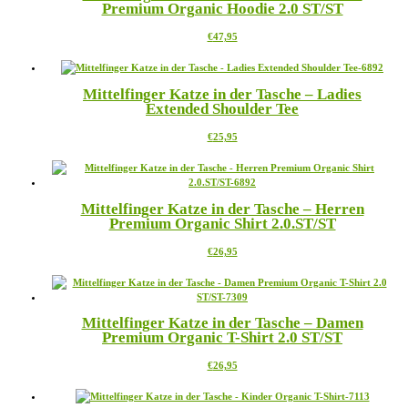
Premium Organic Hoodie 2.0 ST/ST
Die
gewählt
Optionen
werden
Dieses
€
47,95
können
Produkt
auf
weist
der
mehrere
Produktseite
Mittelfinger Katze in der Tasche – Ladies
Varianten
gewählt
Extended Shoulder Tee
auf.
werden
Die
Dieses
€
25,95
Optionen
Produkt
können
weist
auf
mehrere
der
Varianten
Produktseite
Mittelfinger Katze in der Tasche – Herren
auf.
gewählt
Premium Organic Shirt 2.0.ST/ST
Die
werden
Optionen
Dieses
€
26,95
können
Produkt
auf
weist
der
mehrere
Produktseite
Varianten
gewählt
Mittelfinger Katze in der Tasche – Damen
auf.
werden
Premium Organic T-Shirt 2.0 ST/ST
Die
Optionen
Dieses
€
26,95
können
Produkt
auf
weist
der