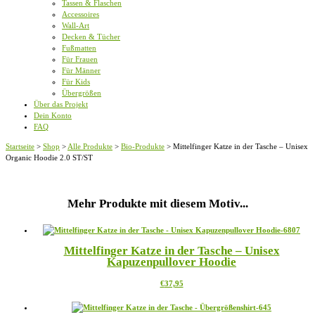
Tassen & Flaschen
Accessoires
Wall-Art
Decken & Tücher
Fußmatten
Für Frauen
Für Männer
Für Kids
Übergrößen
Über das Projekt
Dein Konto
FAQ
Startseite
>
Shop
>
Alle Produkte
>
Bio-Produkte
>
Mittelfinger Katze in der Tasche – Unisex
Organic Hoodie 2.0 ST/ST
Mehr Produkte mit diesem Motiv...
Mittelfinger Katze in der Tasche – Unisex
Kapuzenpullover Hoodie
Dieses
€
37,95
Produkt
weist