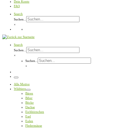
Dein Konto
FAQ
Search
Suchen...
×
Search
Suchen...
×
Suchen...
×
Menü
Alle Motive
Wildtiere
Bären
Biber
Böcke
Dachse
Eichhörnchen
Esel
Eulen
Fledermäuse