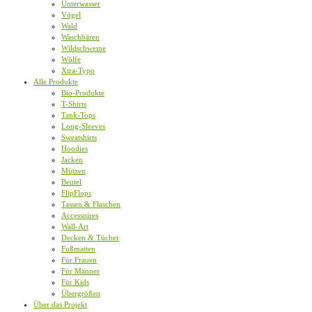
Unterwasser
Vögel
Wald
Waschbären
Wildschweine
Wölfe
Xtra-Typo
Alle Produkte
Bio-Produkte
T-Shirts
Tank-Tops
Long-Sleeves
Sweatshirts
Hoodies
Jacken
Mützen
Beutel
FlipFlops
Tassen & Flaschen
Accessoires
Wall-Art
Decken & Tücher
Fußmatten
Für Frauen
Für Männer
Für Kids
Übergrößen
Über das Projekt