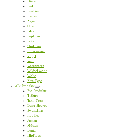
Füchse
Igel
Insekten
Katzen
Nager
Otter
Pilze
Reptilien
Rotwild
Stinktiere
Unterwasser
Vögel
Wald
Waschbären
Wildschweine
Wölfe
Xtra-Typo
Alle Produkte
Bio-Produkte
T-Shirts
Tank-Tops
Long-Sleeves
Sweatshirts
Hoodies
Jacken
Mützen
Beutel
FlipFlops