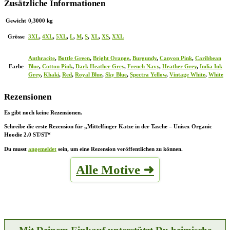
Zusätzliche Informationen
Gewicht
0,3000 kg
Grösse
3XL
,
4XL
,
5XL
,
L
,
M
,
S
,
XL
,
XS
,
XXL
Anthracite
,
Bottle Green
,
Bright Orange
,
Burgundy
,
Canyon Pink
,
Caribbean
Farbe
Blue
,
Cotton Pink
,
Dark Heather Grey
,
French Navy
,
Heather Grey
,
India Ink
Grey
,
Khaki
,
Red
,
Royal Blue
,
Sky Blue
,
Spectra Yellow
,
Vintage White
,
White
Rezensionen
Es gibt noch keine Rezensionen.
Schreibe die erste Rezension für „Mittelfinger Katze in der Tasche – Unisex Organic
Hoodie 2.0 ST/ST“
Du musst
angemeldet
sein, um eine Rezension veröffentlichen zu können.
Alle Motive ➜