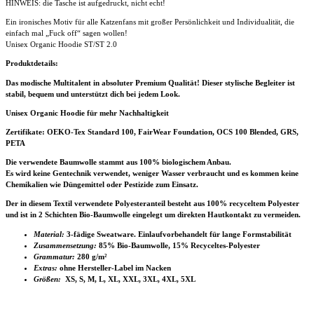
HINWEIS: die Tasche ist aufgedruckt, nicht echt!
Ein ironisches Motiv für alle Katzenfans mit großer Persönlichkeit und Individualität, die
einfach mal „Fuck off“ sagen wollen!
Unisex Organic Hoodie ST/ST 2.0
Produktdetails:
Das modische Multitalent in absoluter Premium Qualität! Dieser stylische Begleiter ist
stabil, bequem und unterstützt dich bei jedem Look.
Unisex Organic Hoodie für mehr Nachhaltigkeit
Zertifikate
: OEKO-Tex Standard 100, FairWear Foundation, OCS 100 Blended, GRS,
PETA
Die verwendete Baumwolle stammt aus 100% biologischem Anbau.
Es wird keine Gentechnik verwendet, weniger Wasser verbraucht und es kommen keine
Chemikalien wie Düngemittel oder Pestizide zum Einsatz.
Der in diesem Textil verwendete Polyesteranteil besteht aus 100% recyceltem Polyester
und ist in 2 Schichten Bio-Baumwolle eingelegt um direkten Hautkontakt zu vermeiden.
Material:
3-fädige Sweatware. Einlaufvorbehandelt für lange Formstabilität
Zusammensetzung:
85% Bio-Baumwolle, 15% Recyceltes-Polyester
Grammatur:
280 g/m²
Extras:
ohne Hersteller-Label im Nacken
Größen:
XS, S, M, L, XL, XXL, 3XL, 4XL, 5XL