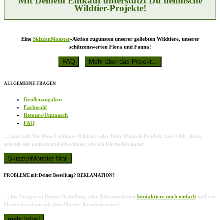
Mit Deinem Einkauf unterstützt Du heimische
Wildtier-Projekte!
Eine
SkizzenMonster
-Aktion zugunsten unserer geliebten Wildtiere, unserer
schützenswerten Flora und Fauna!
ALLGEMEINE FRAGEN
Größenangaben
Farbwahl
Retoure/Umtausch
FAQ
… und falls Dir Dein Lieblings-Wildtier oder Dein Wunsch-Produkt hier fehlt, dann
schreib mir einfach und ich schaue, wie ich Dir helfen kann!
PROBLEME mit Deiner Bestellung? REKLAMATION?
… bei Fragen zu Deiner Bestellung oder Reklamationen
kontaktiere mich einfach
und wir
klären das dann mit dem Shirtee-Kundenservice!