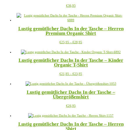
Dieses
€
36,95
Produkt
weist
mehrere
Varianten
Lustig gemütlicher Dachs In der Tasche – Herren
auf.
Premium Organic Shirt
Die
Optionen
Preisspanne:
Dieses
€
25,95
–
€
28,95
können
€25,95
Produkt
auf
bis
weist
der
€28,95
mehrere
Produktseite
Lustig gemütlicher Dachs In der Tasche – Kinder
Varianten
gewählt
Organic T-Shirt
auf.
werden
Die
Preisspanne:
Dieses
€
21,95
–
€
23,95
Optionen
€21,95
Produkt
können
bis
weist
auf
€23,95
mehrere
der
Lustig gemütlicher Dachs In der Tasche –
Varianten
Produktseite
Übergrößenshirt
auf.
gewählt
Die
werden
Dieses
€
26,95
Optionen
Produkt
können
weist
auf
mehrere
der
Lustig gemütlicher Dachs In der Tasche – Herren
Varianten
Produktseite
Shirt
auf.
gewählt