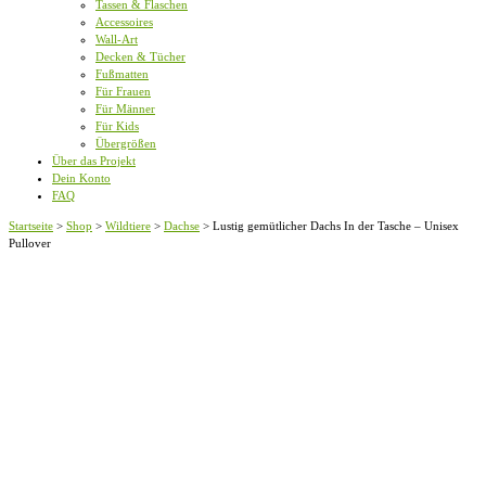
Tassen & Flaschen
Accessoires
Wall-Art
Decken & Tücher
Fußmatten
Für Frauen
Für Männer
Für Kids
Übergrößen
Über das Projekt
Dein Konto
FAQ
Startseite
>
Shop
>
Wildtiere
>
Dachse
>
Lustig gemütlicher Dachs In der Tasche – Unisex
Pullover