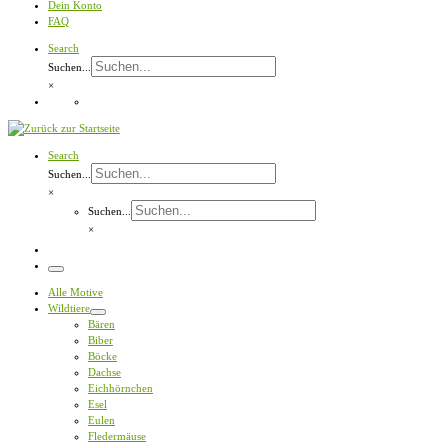
Dein Konto
FAQ
Search
Suchen...
×
Search
Suchen...
×
Suchen...
×
Menü
Alle Motive
Wildtiere
Bären
Biber
Böcke
Dachse
Eichhörnchen
Esel
Eulen
Fledermäuse