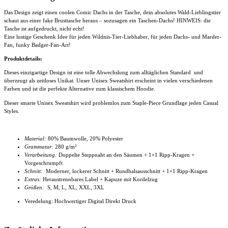
Das Design zeigt einen coolen Comic Dachs in der Tasche, dein absolutes Wald-Lieblingstier
schaut aus einer fake Brusttasche heraus – sozusagen ein Taschen-Dachs! HINWEIS: die
Tasche ist aufgedruckt, nicht echt!
Eine lustige Geschenk Idee für jeden Wildnis-Tier-Liebhaber, für jeden Dachs- und Marder-
Fan, funky Badger-Fan-Art!
Produktdetails:
Dieses einzigartige Design ist eine tolle Abwechslung zum alltäglichen Standard und
überzeugt als zeitloses Unikat. Unser
Unisex Sweatshirt
erscheint in vielen verschiedenen
Farben und ist die perfekte Alternative zum klassischem Hoodie.
Dieser smarte
Unisex Sweatshirt
wird problemlos zum Staple-Piece Grundlage jeden Casual
Styles.
Material:
80% Baumwolle, 20% Polyester
Grammatur:
280 g/m²
Verarbeitung:
Doppelte Steppnaht an den Säumen + 1×1 Ripp-Kragen +
Vorgeschrumpft
Schnitt:
Moderner, lockerer Schnitt
+ Rundhalsausschnitt + 1×1 Ripp-Kragen
Extras:
Heraustrennbares Label +
Kapuze mit Kordelzug
Größen:
S, M, L, XL, XXL, 3XL
Veredelung: Hochwertiger Digital Direkt Druck