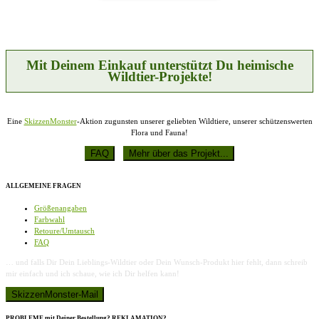
Die
werden
Optionen
können
auf
der
Produktseite
Mit Deinem Einkauf unterstützt Du heimische
gewählt
Wildtier-Projekte!
werden
Eine
SkizzenMonster
-Aktion zugunsten unserer geliebten Wildtiere, unserer schützenswerten
Flora und Fauna!
ALLGEMEINE FRAGEN
Größenangaben
Farbwahl
Retoure/Umtausch
FAQ
… und falls Dir Dein Lieblings-Wildtier oder Dein Wunsch-Produkt hier fehlt, dann schreib
mir einfach und ich schaue, wie ich Dir helfen kann!
PROBLEME mit Deiner Bestellung? REKLAMATION?