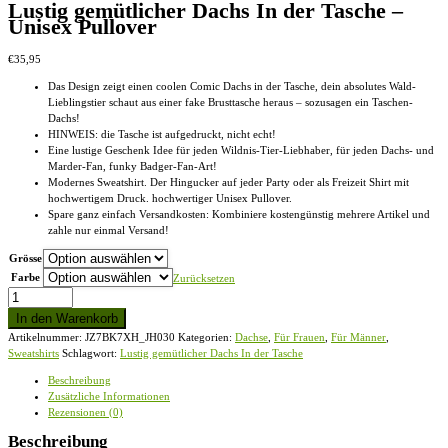
Lustig gemütlicher Dachs In der Tasche –
Unisex Pullover
€
35,95
Das Design zeigt einen coolen Comic Dachs in der Tasche, dein absolutes Wald-
Lieblingstier schaut aus einer fake Brusttasche heraus – sozusagen ein Taschen-
Dachs!
HINWEIS: die Tasche ist aufgedruckt, nicht echt!
Eine lustige Geschenk Idee für jeden Wildnis-Tier-Liebhaber, für jeden Dachs- und
Marder-Fan, funky Badger-Fan-Art!
Modernes Sweatshirt. Der Hingucker auf jeder Party oder als Freizeit Shirt mit
hochwertigem Druck. hochwertiger Unisex Pullover.
Spare ganz einfach Versandkosten: Kombiniere kostengünstig mehrere Artikel und
zahle nur einmal Versand!
Grösse
Farbe
Zurücksetzen
Lustig
gemütlicher
In den Warenkorb
Dachs
Artikelnummer:
JZ7BK7XH_JH030
Kategorien:
Dachse
,
Für Frauen
,
Für Männer
,
In
Sweatshirts
Schlagwort:
Lustig gemütlicher Dachs In der Tasche
der
Tasche
Beschreibung
-
Zusätzliche Informationen
Unisex
Rezensionen (0)
Pullover
Menge
Beschreibung