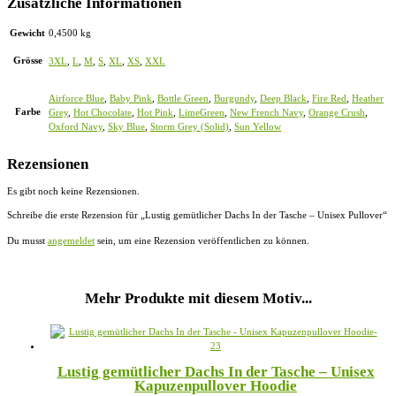
Zusätzliche Informationen
Gewicht
0,4500 kg
Grösse
3XL
,
L
,
M
,
S
,
XL
,
XS
,
XXL
Airforce Blue
,
Baby Pink
,
Bottle Green
,
Burgundy
,
Deep Black
,
Fire Red
,
Heather
Farbe
Grey
,
Hot Chocolate
,
Hot Pink
,
LimeGreen
,
New French Navy
,
Orange Crush
,
Oxford Navy
,
Sky Blue
,
Storm Grey (Solid)
,
Sun Yellow
Rezensionen
Es gibt noch keine Rezensionen.
Schreibe die erste Rezension für „Lustig gemütlicher Dachs In der Tasche – Unisex Pullover“
Du musst
angemeldet
sein, um eine Rezension veröffentlichen zu können.
Mehr Produkte mit diesem Motiv...
Lustig gemütlicher Dachs In der Tasche – Unisex
Kapuzenpullover Hoodie