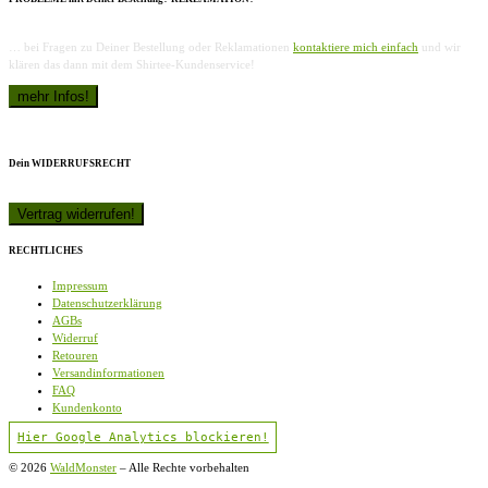
… bei Fragen zu Deiner Bestellung oder Reklamationen
kontaktiere mich einfach
und wir
klären das dann mit dem Shirtee-Kundenservice!
Dein WIDERRUFSRECHT
RECHTLICHES
Impressum
Datenschutzerklärung
AGBs
Widerruf
Retouren
Versandinformationen
FAQ
Kundenkonto
Hier Google Analytics blockieren!
© 2026
WaldMonster
–
Alle Rechte vorbehalten