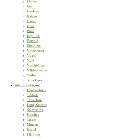
Füchse
Igel
Insekten
Katzen
Nager
Otter
Pilze
Reptilien
Rotwild
Stinktiere
Unterwasser
Vögel
Wald
Waschbären
Wildschweine
Wölfe
Xtra-Typo
Alle Produkte
Bio-Produkte
T-Shirts
Tank-Tops
Long-Sleeves
Sweatshirts
Hoodies
Jacken
Mützen
Beutel
FlipFlops