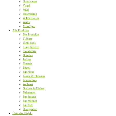
Unterwasser
Vögel
Wald
Waschbären
Wildschweine
Wölfe
Xtra-Typo
Alle Produkte
Bio-Produkte
T-Shirts
Tank-Tops
Long-Sleeves
Sweatshirts
Hoodies
Jacken
Mützen
Beutel
FlipFlops
Tassen & Flaschen
Accessoires
Wall-Art
Decken & Tücher
Fußmatten
Für Frauen
Für Männer
Für Kids
Übergrößen
Über das Projekt