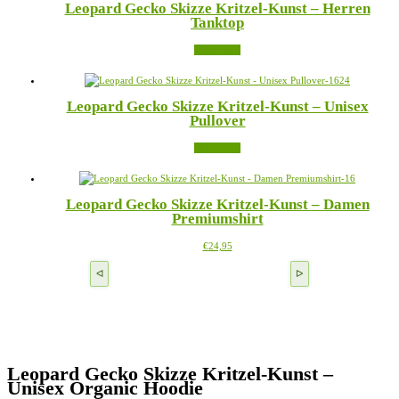
Leopard Gecko Skizze Kritzel-Kunst – Herren
Varianten
Produktseite
Tanktop
auf.
gewählt
Die
werden
Weiterlesen
Optionen
können
auf
der
Leopard Gecko Skizze Kritzel-Kunst – Unisex
Produktseite
Pullover
gewählt
werden
Weiterlesen
Leopard Gecko Skizze Kritzel-Kunst – Damen
Premiumshirt
Dieses
€
24,95
Produkt
weist
mehrere
Varianten
auf.
Die
Optionen
können
Leopard Gecko Skizze Kritzel-Kunst –
auf
Unisex Organic Hoodie
der