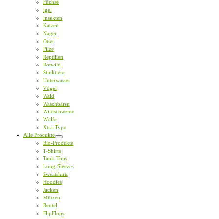
Füchse
Igel
Insekten
Katzen
Nager
Otter
Pilze
Reptilien
Rotwild
Stinktiere
Unterwasser
Vögel
Wald
Waschbären
Wildschweine
Wölfe
Xtra-Typo
Alle Produkte
Bio-Produkte
T-Shirts
Tank-Tops
Long-Sleeves
Sweatshirts
Hoodies
Jacken
Mützen
Beutel
FlipFlops