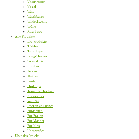
Unterwasser
Vögel
Wald
Waschbären
Wildschweine
Wölfe
Xtra-Typo
Alle Produkte
Bio-Produkte
T-Shirts
Tank-Tops
Long-Sleeves
Sweatshirts
Hoodies
Jacken
Mützen
Beutel
FlipFlops
Tassen & Flaschen
Accessoires
Wall-Art
Decken & Tücher
Fußmatten
Für Frauen
Für Männer
Für Kids
Übergrößen
Über das Projekt