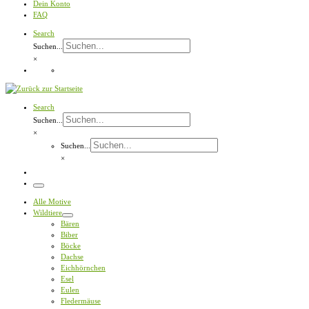
Dein Konto
FAQ
Search
Suchen...
×
Search
Suchen...
×
Suchen...
×
Menü
Alle Motive
Wildtiere
Bären
Biber
Böcke
Dachse
Eichhörnchen
Esel
Eulen
Fledermäuse