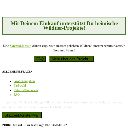
Mit Deinem Einkauf unterstützt Du heimische
Wildtier-Projekte!
Eine
SkizzenMonster
-Aktion zugunsten unserer geliebten Wildtiere, unserer schützenswerten
Flora und Fauna!
ALLGEMEINE FRAGEN
Größenangaben
Farbwahl
Retoure/Umtausch
FAQ
… und falls Dir Dein Lieblings-Wildtier oder Dein Wunsch-Produkt hier fehlt, dann schreib
mir einfach und ich schaue, wie ich Dir helfen kann!
PROBLEME mit Deiner Bestellung? REKLAMATION?