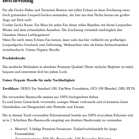
Beschreibung
Für alle Gecko-Halter und Terrarium Besitzer mit tollen Echsen ist diese Zeichnung eines
frech grinsenden Leopard-Geckos entstanden, der hier aus dem Nichts heraus ein großes
Auge auf Dich wirft.
Coolste Gecko Kunst. Ein Muss für jeden Fan dieser tollen Reptilien mit ihrem Leoparden-
Muster und dem echsenhaften Aussehen. Die Zeichnung vermittelt eindringlich den
Charakter Deines Lieblingstieres!
Wenn Du solch einen Echsen-Fan kennst, dann wäre das hier vielleicht ein großartiges
Leopardgecko Geschenk zum Geburtstag, Weihnachten oder als kleine Aufmerksamkeit
zwischendurch. Unisex Organic Hoodie
Produktdetails:
Das modische Multitalent in absoluter Premium Qualität! Dieser stylische Begleiter ist stabil,
bequem und unterstützt dich bei jedem Look.
Unisex Organic Hoodie für mehr Nachhaltigkeit
Zertifikate
: OEKO-Tex Standard 100, FairWear Foundation, OCS 100 Blended, GRS, PETA
Die verwendete Baumwolle stammt aus 100% biologischem Anbau.
Es wird keine Gentechnik verwendet, weniger Wasser verbraucht und es kommen keine
Chemikalien wie Düngemittel oder Pestizide zum Einsatz.
Der in diesem Textil verwendete Polyesteranteil besteht aus 100% recyceltem Polyester und
ist in 2 Schichten Bio-Baumwolle eingelegt um direkten Hautkontakt zu vermeiden.
Material:
3-fädige Premium-Sweatware. Einlaufvorbehandelt für lange
Formstabilität
Zusammensetzung:
85% Bio-Baumwolle, 15% Recyceltes-Polyester