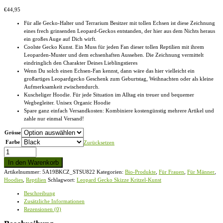
Produktseite
gewählt
€
44,95
werden
Für alle Gecko-Halter und Terrarium Besitzer mit tollen Echsen ist diese Zeichnung
eines frech grinsenden Leopard-Geckos entstanden, der hier aus dem Nichts heraus
ein großes Auge auf Dich wirft.
Coolste Gecko Kunst. Ein Muss für jeden Fan dieser tollen Reptilien mit ihrem
Leoparden-Muster und dem echsenhaften Aussehen. Die Zeichnung vermittelt
eindringlich den Charakter Deines Lieblingstieres
Wenn Du solch einen Echsen-Fan kennst, dann wäre das hier vielleicht ein
großartiges Leopardgecko Geschenk zum Geburtstag, Weihnachten oder als kleine
Aufmerksamkeit zwischendurch.
Kuscheliger Hoodie. Für jede Situation im Alltag ein treuer und bequemer
Wegbegleiter. Unisex Organic Hoodie
Spare ganz einfach Versandkosten: Kombiniere kostengünstig mehrere Artikel und
zahle nur einmal Versand!
Grösse
Farbe
Zurücksetzen
Leopard
Gecko
In den Warenkorb
Skizze
Artikelnummer:
5A19BKCZ_STSU822
Kategorien:
Bio-Produkte
,
Für Frauen
,
Für Männer
,
Kritzel-
Hoodies
,
Reptilien
Schlagwort:
Leopard Gecko Skizze Kritzel-Kunst
Kunst
-
Beschreibung
Unisex
Zusätzliche Informationen
Organic
Rezensionen (0)
Hoodie
Menge