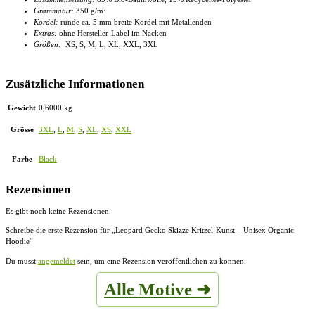
Grammatur:
350 g/m²
Kordel:
runde ca. 5 mm breite Kordel mit Metallenden
Extras:
ohne Hersteller-Label im Nacken
Größen:
XS, S, M, L, XL, XXL, 3XL
Zusätzliche Informationen
Gewicht
0,6000 kg
Grösse
3XL
,
L
,
M
,
S
,
XL
,
XS
,
XXL
Farbe
Black
Rezensionen
Es gibt noch keine Rezensionen.
Schreibe die erste Rezension für „Leopard Gecko Skizze Kritzel-Kunst – Unisex Organic
Hoodie“
Du musst
angemeldet
sein, um eine Rezension veröffentlichen zu können.
Alle Motive ➜