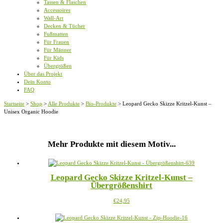
Tassen & Flaschen
Accessoires
Wall-Art
Decken & Tücher
Fußmatten
Für Frauen
Für Männer
Für Kids
Übergrößen
Über das Projekt
Dein Konto
FAQ
Startseite
>
Shop
>
Alle Produkte
>
Bio-Produkte
>
Leopard Gecko Skizze Kritzel-Kunst –
Unisex Organic Hoodie
Mehr Produkte mit diesem Motiv...
Leopard Gecko Skizze Kritzel-Kunst –
Übergrößenshirt
Dieses
€
24,95
Produkt
weist