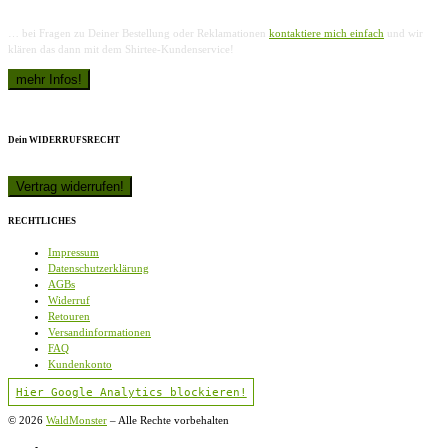
… bei Fragen zu Deiner Bestellung oder Reklamationen
kontaktiere mich einfach
und wir
klären das dann mit dem Shirtee-Kundenservice!
Dein WIDERRUFSRECHT
RECHTLICHES
Impressum
Datenschutzerklärung
AGBs
Widerruf
Retouren
Versandinformationen
FAQ
Kundenkonto
Hier Google Analytics blockieren!
© 2026
WaldMonster
–
Alle Rechte vorbehalten