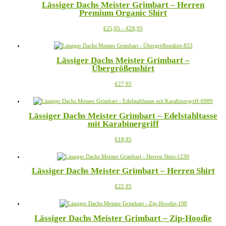
Lässiger Dachs Meister Grimbart – Herren
Varianten
der
Premium Organic Shirt
auf.
Produktseite
Die
gewählt
Preisspanne:
Dieses
€
25,95
–
€
28,95
Optionen
werden
€25,95
Produkt
können
bis
weist
auf
€28,95
mehrere
der
Lässiger Dachs Meister Grimbart –
Varianten
Produktseite
Übergrößenshirt
auf.
gewählt
Die
werden
Dieses
€
27,95
Optionen
Produkt
können
weist
auf
mehrere
der
Lässiger Dachs Meister Grimbart – Edelstahltasse
Varianten
Produktseite
mit Karabinergriff
auf.
gewählt
Die
werden
Dieses
€
18,95
Optionen
Produkt
können
weist
auf
mehrere
der
Lässiger Dachs Meister Grimbart – Herren Shirt
Varianten
Produktseite
auf.
gewählt
Dieses
€
22,95
Die
werden
Produkt
Optionen
weist
können
mehrere
auf
Lässiger Dachs Meister Grimbart – Zip-Hoodie
Varianten
der