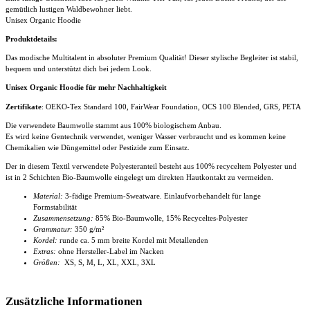
gemütlich lustigen Waldbewohner liebt.
Unisex Organic Hoodie
Produktdetails:
Das modische Multitalent in absoluter Premium Qualität! Dieser stylische Begleiter ist stabil,
bequem und unterstützt dich bei jedem Look.
Unisex Organic Hoodie für mehr Nachhaltigkeit
Zertifikate
: OEKO-Tex Standard 100, FairWear Foundation, OCS 100 Blended, GRS, PETA
Die verwendete Baumwolle stammt aus 100% biologischem Anbau.
Es wird keine Gentechnik verwendet, weniger Wasser verbraucht und es kommen keine
Chemikalien wie Düngemittel oder Pestizide zum Einsatz.
Der in diesem Textil verwendete Polyesteranteil besteht aus 100% recyceltem Polyester und
ist in 2 Schichten Bio-Baumwolle eingelegt um direkten Hautkontakt zu vermeiden.
Material:
3-fädige Premium-Sweatware. Einlaufvorbehandelt für lange
Formstabilität
Zusammensetzung:
85% Bio-Baumwolle, 15% Recyceltes-Polyester
Grammatur:
350 g/m²
Kordel:
runde ca. 5 mm breite Kordel mit Metallenden
Extras:
ohne Hersteller-Label im Nacken
Größen:
XS, S, M, L, XL, XXL, 3XL
Zusätzliche Informationen