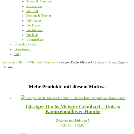
Tassen & Flaschen
Accessoires
Wall-Art
Decken & Tücher
Fußmatten
Für Frauen
Für Männer
Für Kids
Übergrößen
Über das Projekt
Dein Konto
FAQ
Startseite
>
Shop
>
Wildtiere
>
Dachse
>
Lässiger Dachs Meister Grimbart – Unisex Organic
Hoodie
Mehr Produkte mit diesem Motiv...
Lässiger Dachs Meister Grimbart – Unisex
Kapuzenpullover Hoodie
Bewertet mit
5.00
von 5
Preisspanne:
Dieses
€
35,95
–
€
38,95
€35,95
Produkt