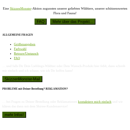
Eine
SkizzenMonster
-Aktion zugunsten unserer geliebten Wildtiere, unserer schützenswerten
Flora und Fauna!
ALLGEMEINE FRAGEN
Größenangaben
Farbwahl
Retoure/Umtausch
FAQ
… und falls Dir Dein Lieblings-Wildtier oder Dein Wunsch-Produkt hier fehlt, dann schreib
mir einfach und ich schaue, wie ich Dir helfen kann!
PROBLEME mit Deiner Bestellung? REKLAMATION?
… bei Fragen zu Deiner Bestellung oder Reklamationen
kontaktiere mich einfach
und wir
klären das dann mit dem Shirtee-Kundenservice!