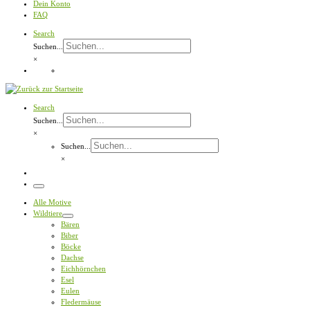
Dein Konto
FAQ
Search
Suchen...
×
Search
Suchen...
×
Suchen...
×
Menü
Alle Motive
Wildtiere
Bären
Biber
Böcke
Dachse
Eichhörnchen
Esel
Eulen
Fledermäuse