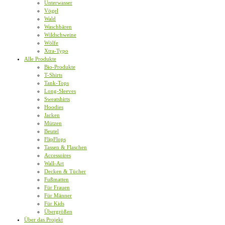
Unterwasser
Vögel
Wald
Waschbären
Wildschweine
Wölfe
Xtra-Typo
Alle Produkte
Bio-Produkte
T-Shirts
Tank-Tops
Long-Sleeves
Sweatshirts
Hoodies
Jacken
Mützen
Beutel
FlipFlops
Tassen & Flaschen
Accessoires
Wall-Art
Decken & Tücher
Fußmatten
Für Frauen
Für Männer
Für Kids
Übergrößen
Über das Projekt