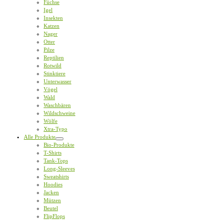
Füchse
Igel
Insekten
Katzen
Nager
Otter
Pilze
Reptilien
Rotwild
Stinktiere
Unterwasser
Vögel
Wald
Waschbären
Wildschweine
Wölfe
Xtra-Typo
Alle Produkte
Bio-Produkte
T-Shirts
Tank-Tops
Long-Sleeves
Sweatshirts
Hoodies
Jacken
Mützen
Beutel
FlipFlops