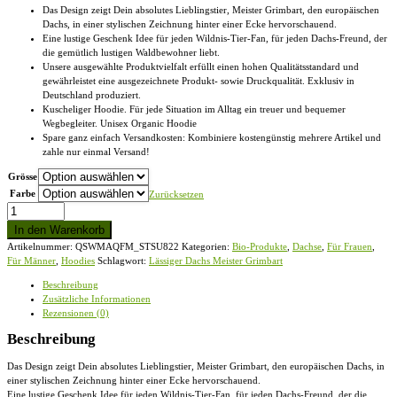
Das Design zeigt Dein absolutes Lieblingstier, Meister Grimbart, den europäischen
Dachs, in einer stylischen Zeichnung hinter einer Ecke hervorschauend.
Eine lustige Geschenk Idee für jeden Wildnis-Tier-Fan, für jeden Dachs-Freund, der
die gemütlich lustigen Waldbewohner liebt.
Unsere ausgewählte Produktvielfalt erfüllt einen hohen Qualitätsstandard und
gewährleistet eine ausgezeichnete Produkt- sowie Druckqualität. Exklusiv in
Deutschland produziert.
Kuscheliger Hoodie. Für jede Situation im Alltag ein treuer und bequemer
Wegbegleiter. Unisex Organic Hoodie
Spare ganz einfach Versandkosten: Kombiniere kostengünstig mehrere Artikel und
zahle nur einmal Versand!
Grösse
Farbe
Zurücksetzen
Lässiger
Dachs
In den Warenkorb
Meister
Artikelnummer:
QSWMAQFM_STSU822
Kategorien:
Bio-Produkte
,
Dachse
,
Für Frauen
,
Grimbart
Für Männer
,
Hoodies
Schlagwort:
Lässiger Dachs Meister Grimbart
-
Unisex
Beschreibung
Organic
Zusätzliche Informationen
Hoodie
Rezensionen (0)
Menge
Beschreibung
Das Design zeigt Dein absolutes Lieblingstier, Meister Grimbart, den europäischen Dachs, in
einer stylischen Zeichnung hinter einer Ecke hervorschauend.
Eine lustige Geschenk Idee für jeden Wildnis-Tier-Fan, für jeden Dachs-Freund, der die