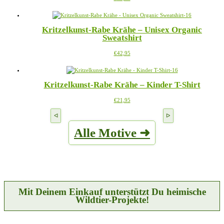
Produkt
können
weist
auf
mehrere
der
Kritzelkunst-Rabe Krähe – Unisex Organic
Varianten
Produktseite
Sweatshirt
auf.
gewählt
Die
werden
Dieses
€
42,95
Optionen
Produkt
können
weist
auf
mehrere
der
Kritzelkunst-Rabe Krähe – Kinder T-Shirt
Varianten
Produktseite
auf.
gewählt
Dieses
€
21,95
Die
werden
Produkt
Optionen
weist
können
mehrere
auf
Alle Motive ➜
Varianten
der
auf.
Produktseite
Die
gewählt
Optionen
werden
können
auf
der
Produktseite
Mit Deinem Einkauf unterstützt Du heimische
gewählt
Wildtier-Projekte!
werden