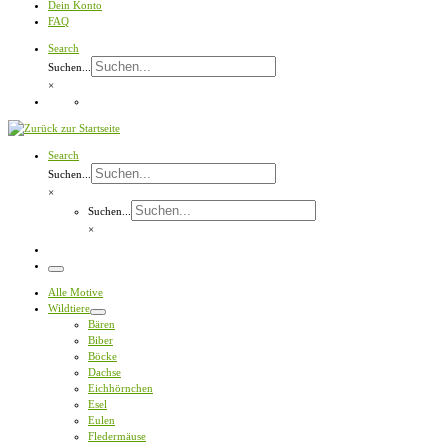
Dein Konto
FAQ
Search
Suchen...
×
Search
Suchen...
×
Suchen...
×
Menü
Alle Motive
Wildtiere
Bären
Biber
Böcke
Dachse
Eichhörnchen
Esel
Eulen
Fledermäuse