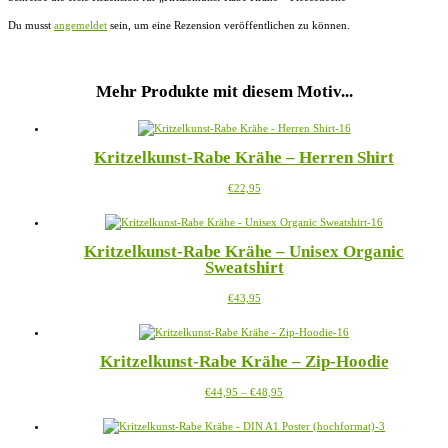
Du musst
angemeldet
sein, um eine Rezension veröffentlichen zu können.
Mehr Produkte mit diesem Motiv...
Kritzelkunst-Rabe Krähe – Herren Shirt
Dieses
€
22,95
Produkt
weist
mehrere
Kritzelkunst-Rabe Krähe – Unisex Organic
Varianten
Sweatshirt
auf.
Die
Dieses
€
43,95
Optionen
Produkt
können
weist
auf
mehrere
der
Kritzelkunst-Rabe Krähe – Zip-Hoodie
Varianten
Produktseite
auf.
gewählt
Preisspanne:
Dieses
€
44,95
–
€
48,95
Die
werden
€44,95
Produkt
Optionen
bis
weist
können
€48,95
mehrere
auf