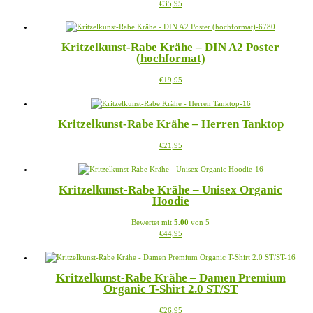
Dieses
€
35,95
Optionen
werden
Produkt
können
weist
auf
mehrere
der
Kritzelkunst-Rabe Krähe – DIN A2 Poster
Varianten
Produktseite
(hochformat)
auf.
gewählt
Die
werden
Dieses
€
19,95
Optionen
Produkt
können
weist
auf
mehrere
der
Kritzelkunst-Rabe Krähe – Herren Tanktop
Varianten
Produktseite
auf.
gewählt
Dieses
€
21,95
Die
werden
Produkt
Optionen
weist
können
mehrere
auf
Kritzelkunst-Rabe Krähe – Unisex Organic
Varianten
der
Hoodie
auf.
Produktseite
Die
gewählt
Bewertet mit
5.00
von 5
Optionen
werden
Dieses
€
44,95
können
Produkt
auf
weist
der
mehrere
Produktseite
Kritzelkunst-Rabe Krähe – Damen Premium
Varianten
gewählt
Organic T-Shirt 2.0 ST/ST
auf.
werden
Die
Dieses
€
26,95
Optionen