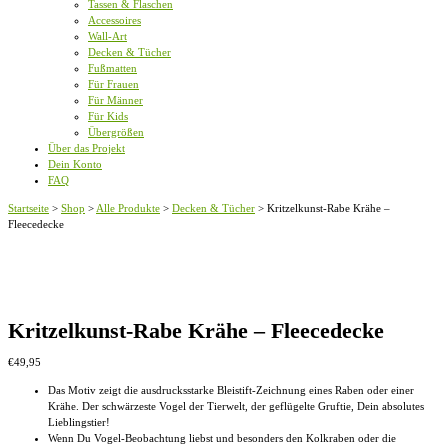
Tassen & Flaschen
Accessoires
Wall-Art
Decken & Tücher
Fußmatten
Für Frauen
Für Männer
Für Kids
Übergrößen
Über das Projekt
Dein Konto
FAQ
Startseite
>
Shop
>
Alle Produkte
>
Decken & Tücher
>
Kritzelkunst-Rabe Krähe –
Fleecedecke
Kritzelkunst-Rabe Krähe – Fleecedecke
€
49,95
Das Motiv zeigt die ausdrucksstarke Bleistift-Zeichnung eines Raben oder einer
Krähe. Der schwärzeste Vogel der Tierwelt, der geflügelte Gruftie, Dein absolutes
Lieblingstier!
Wenn Du Vogel-Beobachtung liebst und besonders den Kolkraben oder die