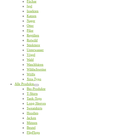
Füchse
Igel
Insekten
Katzen
Nager
Otter
Pilze
Reptilien
Rotwild
Stinktiere
Unterwasser
Vögel
Wald
Waschbären
Wildschweine
Wölfe
Xtra-Typo
Alle Produkte
Bio-Produkte
T-Shirts
Tank-Tops
Long-Sleeves
Sweatshirts
Hoodies
Jacken
Mützen
Beutel
FlipFlops