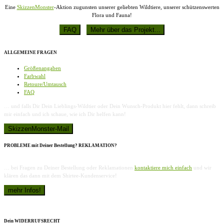
Eine
SkizzenMonster
-Aktion zugunsten unserer geliebten Wildtiere, unserer schützenswerten
Flora und Fauna!
ALLGEMEINE FRAGEN
Größenangaben
Farbwahl
Retoure/Umtausch
FAQ
… und falls Dir Dein Lieblings-Wildtier oder Dein Wunsch-Produkt hier fehlt, dann schreib
mir einfach und ich schaue, wie ich Dir helfen kann!
PROBLEME mit Deiner Bestellung? REKLAMATION?
… bei Fragen zu Deiner Bestellung oder Reklamationen
kontaktiere mich einfach
und wir
klären das dann mit dem Shirtee-Kundenservice!
Dein WIDERRUFSRECHT