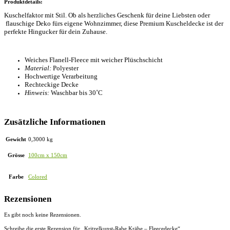
Produktdetails:
Kuschelfaktor mit Stil. Ob als herzliches Geschenk für deine Liebsten oder
flauschige Deko fürs eigene Wohnzimmer, diese Premium Kuscheldecke ist der
perfekte Hingucker für dein Zuhause.
Weiches Flanell-Fleece mit weicher Plüschschicht
Material:
Polyester
Hochwertige Verarbeitung
Rechteckige Decke
Hinweis:
Waschbar bis 30˚C
Zusätzliche Informationen
Gewicht
0,3000 kg
Grösse
100cm x 150cm
Farbe
Colored
Rezensionen
Es gibt noch keine Rezensionen.
Schreibe die erste Rezension für „Kritzelkunst-Rabe Krähe – Fleecedecke“