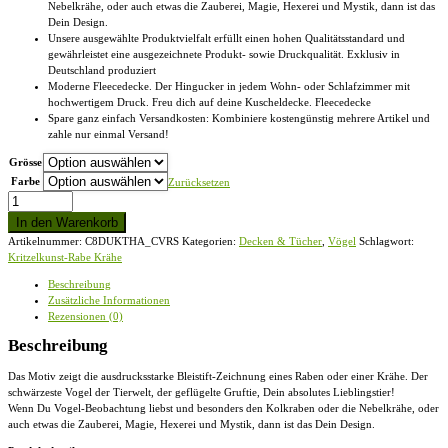
Nebelkrähe, oder auch etwas die Zauberei, Magie, Hexerei und Mystik, dann ist das
Dein Design.
Unsere ausgewählte Produktvielfalt erfüllt einen hohen Qualitätsstandard und
gewährleistet eine ausgezeichnete Produkt- sowie Druckqualität. Exklusiv in
Deutschland produziert
Moderne Fleecedecke. Der Hingucker in jedem Wohn- oder Schlafzimmer mit
hochwertigem Druck. Freu dich auf deine Kuscheldecke. Fleecedecke
Spare ganz einfach Versandkosten: Kombiniere kostengünstig mehrere Artikel und
zahle nur einmal Versand!
Grösse
Farbe
Zurücksetzen
Kritzelkunst-
Rabe
In den Warenkorb
Krähe
Artikelnummer:
C8DUKTHA_CVRS
Kategorien:
Decken & Tücher
,
Vögel
Schlagwort:
-
Kritzelkunst-Rabe Krähe
Fleecedecke
Menge
Beschreibung
Zusätzliche Informationen
Rezensionen (0)
Beschreibung
Das Motiv zeigt die ausdrucksstarke Bleistift-Zeichnung eines Raben oder einer Krähe. Der
schwärzeste Vogel der Tierwelt, der geflügelte Gruftie, Dein absolutes Lieblingstier!
Wenn Du Vogel-Beobachtung liebst und besonders den Kolkraben oder die Nebelkrähe, oder
auch etwas die Zauberei, Magie, Hexerei und Mystik, dann ist das Dein Design.