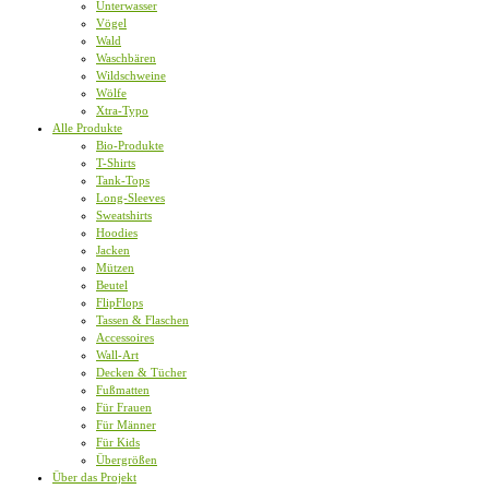
Unterwasser
Vögel
Wald
Waschbären
Wildschweine
Wölfe
Xtra-Typo
Alle Produkte
Bio-Produkte
T-Shirts
Tank-Tops
Long-Sleeves
Sweatshirts
Hoodies
Jacken
Mützen
Beutel
FlipFlops
Tassen & Flaschen
Accessoires
Wall-Art
Decken & Tücher
Fußmatten
Für Frauen
Für Männer
Für Kids
Übergrößen
Über das Projekt