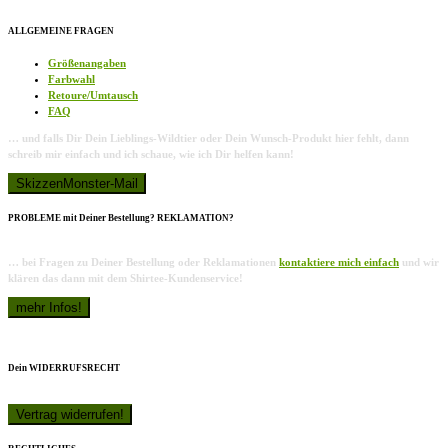
ALLGEMEINE FRAGEN
Größenangaben
Farbwahl
Retoure/Umtausch
FAQ
… und falls Dir Dein Lieblings-Wildtier oder Dein Wunsch-Produkt hier fehlt, dann
schreib mir einfach und ich schaue, wie ich Dir helfen kann!
PROBLEME mit Deiner Bestellung? REKLAMATION?
… bei Fragen zu Deiner Bestellung oder Reklamationen
kontaktiere mich einfach
und wir
klären das dann mit dem Shirtee-Kundenservice!
Dein WIDERRUFSRECHT