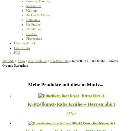
Tassen & Flaschen
Accessoires
Wall-Art
Decken & Tücher
Fußmatten
Für Frauen
Für Männer
Für Kids
Übergrößen
Über das Projekt
Dein Konto
FAQ
Startseite
>
Shop
>
Alle Produkte
>
Bio-Produkte
>
Kritzelkunst-Rabe Krähe – Unisex
Organic Sweatshirt
Mehr Produkte mit diesem Motiv...
Kritzelkunst-Rabe Krähe – Herren Shirt
Dieses
€
22,95
Produkt
weist
mehrere