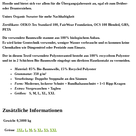
Hoodie und bietet sich vor allem für die Übergangsjahreszeit an, egal ob zum Drüber-
oder Drunterziehen.
Unisex Organic Sweater für mehr Nachhaltigkeit
Zertifikate
: OEKO-Tex Standard 100, FairWear Foundation, OCS 100 Blended, GRS,
PETA
Die verwendete Baumwolle stammt aus 100% biologischem Anbau.
Es wird keine Gentechnik verwendet, weniger Wasser verbraucht und es kommen keine
Chemikalien wie Düngemittel oder Pestizide zum Einsatz.
Der in diesem Textil verwendete Polyesteranteil besteht aus 100% recyceltem Polyester
und ist in 2 Schichten Bio-Baumwolle eingelegt um direkten Hautkontakt zu vermeiden.
Material:
85% Bio-Baumwolle, 15% Recycled Polyester
Grammatur:
350 g/m²
Verarbeitung:
Doppelte Steppnaht an den Säumen
Form:
Moderner, lockerer Schnitt + Rundhalsausschnitt + 1×1 Ripp-Kragen
Extras:
Vorgewaschen + Tagless
Größen:
S, M, L, XL, XXL
Zusätzliche Informationen
Gewicht
0,5000 kg
Grösse
3XL
,
L
,
M
,
S
,
XL
,
XS
,
XXL