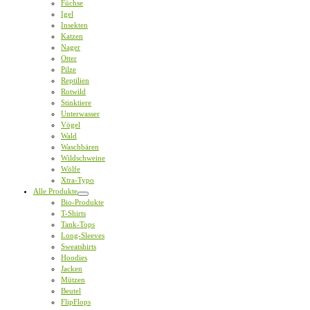
Füchse
Igel
Insekten
Katzen
Nager
Otter
Pilze
Reptilien
Rotwild
Stinktiere
Unterwasser
Vögel
Wald
Waschbären
Wildschweine
Wölfe
Xtra-Typo
Alle Produkte
Bio-Produkte
T-Shirts
Tank-Tops
Long-Sleeves
Sweatshirts
Hoodies
Jacken
Mützen
Beutel
FlipFlops