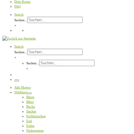
Dein Konto
FAQ
Search
Suchen...
×
Search
Suchen...
×
Suchen...
×
Menü
Alle Motive
Wildtiere
Bären
Biber
Böcke
Dachse
Eichhörnchen
Esel
Eulen
Fledermäuse