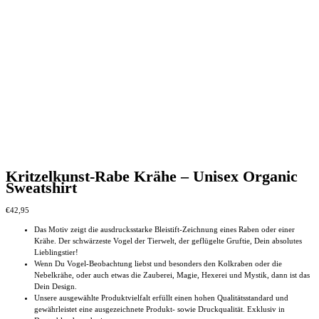
Varianten
Produktseite
auf.
gewählt
Die
werden
Optionen
können
auf
der
Produktseite
gewählt
werden
Kritzelkunst-Rabe Krähe – Unisex Organic
Sweatshirt
€
42,95
Das Motiv zeigt die ausdrucksstarke Bleistift-Zeichnung eines Raben oder einer
Krähe. Der schwärzeste Vogel der Tierwelt, der geflügelte Gruftie, Dein absolutes
Lieblingstier!
Wenn Du Vogel-Beobachtung liebst und besonders den Kolkraben oder die
Nebelkrähe, oder auch etwas die Zauberei, Magie, Hexerei und Mystik, dann ist das
Dein Design.
Unsere ausgewählte Produktvielfalt erfüllt einen hohen Qualitätsstandard und
gewährleistet eine ausgezeichnete Produkt- sowie Druckqualität. Exklusiv in