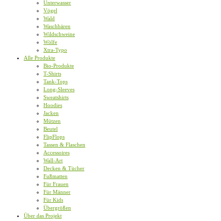
Unterwasser
Vögel
Wald
Waschbären
Wildschweine
Wölfe
Xtra-Typo
Alle Produkte
Bio-Produkte
T-Shirts
Tank-Tops
Long-Sleeves
Sweatshirts
Hoodies
Jacken
Mützen
Beutel
FlipFlops
Tassen & Flaschen
Accessoires
Wall-Art
Decken & Tücher
Fußmatten
Für Frauen
Für Männer
Für Kids
Übergrößen
Über das Projekt