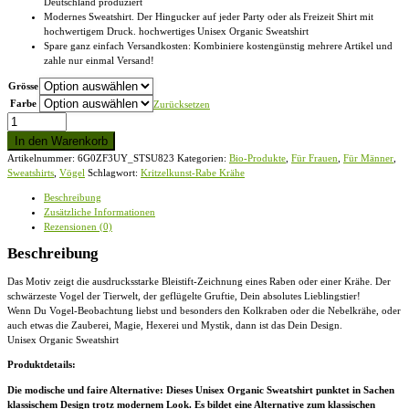
Deutschland produziert
Modernes Sweatshirt. Der Hingucker auf jeder Party oder als Freizeit Shirt mit
hochwertigem Druck. hochwertiges Unisex Organic Sweatshirt
Spare ganz einfach Versandkosten: Kombiniere kostengünstig mehrere Artikel und
zahle nur einmal Versand!
Grösse
Farbe
Zurücksetzen
Kritzelkunst-
Rabe
In den Warenkorb
Krähe
Artikelnummer:
6G0ZF3UY_STSU823
Kategorien:
Bio-Produkte
,
Für Frauen
,
Für Männer
,
-
Sweatshirts
,
Vögel
Schlagwort:
Kritzelkunst-Rabe Krähe
Unisex
Organic
Beschreibung
Sweatshirt
Zusätzliche Informationen
Menge
Rezensionen (0)
Beschreibung
Das Motiv zeigt die ausdrucksstarke Bleistift-Zeichnung eines Raben oder einer Krähe. Der
schwärzeste Vogel der Tierwelt, der geflügelte Gruftie, Dein absolutes Lieblingstier!
Wenn Du Vogel-Beobachtung liebst und besonders den Kolkraben oder die Nebelkrähe, oder
auch etwas die Zauberei, Magie, Hexerei und Mystik, dann ist das Dein Design.
Unisex Organic Sweatshirt
Produktdetails:
Die modische und faire Alternative: Dieses Unisex Organic Sweatshirt punktet in Sachen
klassischem Design trotz modernem Look. Es bildet eine Alternative zum klassischen