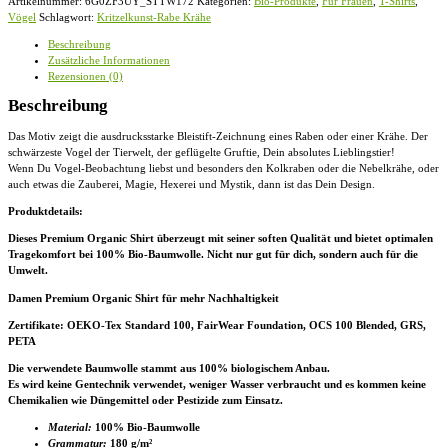
Artikelnummer:
6G0ZF3UY_STTW172
Kategorien:
Bio-Produkte
,
Für Frauen
,
T-Shirts
,
-
Vögel
Schlagwort:
Kritzelkunst-Rabe Krähe
Damen
Premium
Beschreibung
Organic
Zusätzliche Informationen
T-
Rezensionen (0)
Shirt
2.0
Beschreibung
ST/ST
Menge
Das Motiv zeigt die ausdrucksstarke Bleistift-Zeichnung eines Raben oder einer Krähe. Der
schwärzeste Vogel der Tierwelt, der geflügelte Gruftie, Dein absolutes Lieblingstier!
Wenn Du Vogel-Beobachtung liebst und besonders den Kolkraben oder die Nebelkrähe, oder
auch etwas die Zauberei, Magie, Hexerei und Mystik, dann ist das Dein Design.
Produktdetails:
Dieses Premium Organic Shirt überzeugt mit seiner soften Qualität und bietet optimalen
Tragekomfort bei 100% Bio-Baumwolle. Nicht nur gut für dich, sondern auch für die
Umwelt.
Damen Premium Organic Shirt für mehr Nachhaltigkeit
Zertifikate
: OEKO-Tex Standard 100, FairWear Foundation, OCS 100 Blended, GRS,
PETA
Die verwendete Baumwolle stammt aus 100% biologischem Anbau.
Es wird keine Gentechnik verwendet, weniger Wasser verbraucht und es kommen keine
Chemikalien wie Düngemittel oder Pestizide zum Einsatz.
Material:
100% Bio-Baumwolle
Grammatur:
180 g/m²