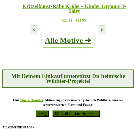
mehrere
auf
Kritzelkunst-Rabe Krähe – Kinder Organic T-
Varianten
der
Shirt
auf.
Produktseite
Die
gewählt
Preisspanne:
Dieses
€
23,95
–
€
24,95
Optionen
werden
€23,95
Produkt
können
bis
weist
auf
€24,95
mehrere
der
Alle Motive ➜
Varianten
Produktseite
auf.
gewählt
Die
werden
Optionen
können
auf
der
Produktseite
Mit Deinem Einkauf unterstützt Du heimische
gewählt
Wildtier-Projekte!
werden
Eine
SkizzenMonster
-Aktion zugunsten unserer geliebten Wildtiere, unserer
schützenswerten Flora und Fauna!
ALLGEMEINE FRAGEN