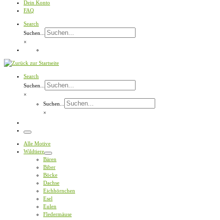
Dein Konto
FAQ
Search
Suchen...
×
Search
Suchen...
×
Suchen...
×
Menü
Alle Motive
Wildtiere
Bären
Biber
Böcke
Dachse
Eichhörnchen
Esel
Eulen
Fledermäuse