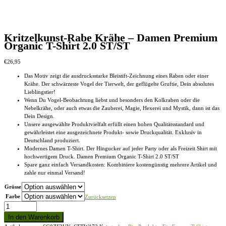
Kritzelkunst-Rabe Krähe – Damen Premium
Organic T-Shirt 2.0 ST/ST
€
26,95
Das Motiv zeigt die ausdrucksstarke Bleistift-Zeichnung eines Raben oder einer
Krähe. Der schwärzeste Vogel der Tierwelt, der geflügelte Gruftie, Dein absolutes
Lieblingstier!
Wenn Du Vogel-Beobachtung liebst und besonders den Kolkraben oder die
Nebelkrähe, oder auch etwas die Zauberei, Magie, Hexerei und Mystik, dann ist das
Dein Design.
Unsere ausgewählte Produktvielfalt erfüllt einen hohen Qualitätsstandard und
gewährleistet eine ausgezeichnete Produkt- sowie Druckqualität. Exklusiv in
Deutschland produziert.
Modernes Damen T-Shirt. Der Hingucker auf jeder Party oder als Freizeit Shirt mit
hochwertigem Druck. Damen Premium Organic T-Shirt 2.0 ST/ST
Spare ganz einfach Versandkosten: Kombiniere kostengünstig mehrere Artikel und
zahle nur einmal Versand!
Grösse
Farbe
Zurücksetzen
Kritzelkunst-
Rabe
In den Warenkorb
Krähe