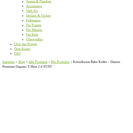
Tassen & Flaschen
Accessoires
Wall-Art
Decken & Tücher
Fußmatten
Für Frauen
Für Männer
Für Kids
Übergrößen
Über das Projekt
Dein Konto
FAQ
Startseite
>
Shop
>
Alle Produkte
>
Bio-Produkte
>
Kritzelkunst-Rabe Krähe – Damen
Premium Organic T-Shirt 2.0 ST/ST