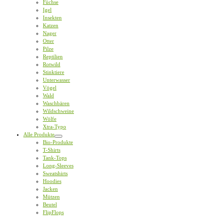
Füchse
Igel
Insekten
Katzen
Nager
Otter
Pilze
Reptilien
Rotwild
Stinktiere
Unterwasser
Vögel
Wald
Waschbären
Wildschweine
Wölfe
Xtra-Typo
Alle Produkte
Bio-Produkte
T-Shirts
Tank-Tops
Long-Sleeves
Sweatshirts
Hoodies
Jacken
Mützen
Beutel
FlipFlops