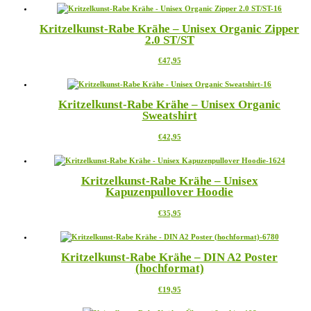
Kritzelkunst-Rabe Krähe – Unisex Organic Zipper
2.0 ST/ST
Dieses
€
47,95
Produkt
weist
mehrere
Kritzelkunst-Rabe Krähe – Unisex Organic
Varianten
Sweatshirt
auf.
Die
Dieses
€
42,95
Optionen
Produkt
können
weist
auf
mehrere
der
Kritzelkunst-Rabe Krähe – Unisex
Varianten
Produktseite
Kapuzenpullover Hoodie
auf.
gewählt
Die
werden
Dieses
€
35,95
Optionen
Produkt
können
weist
auf
mehrere
der
Kritzelkunst-Rabe Krähe – DIN A2 Poster
Varianten
Produktseite
(hochformat)
auf.
gewählt
Die
werden
Dieses
€
19,95
Optionen
Produkt
können