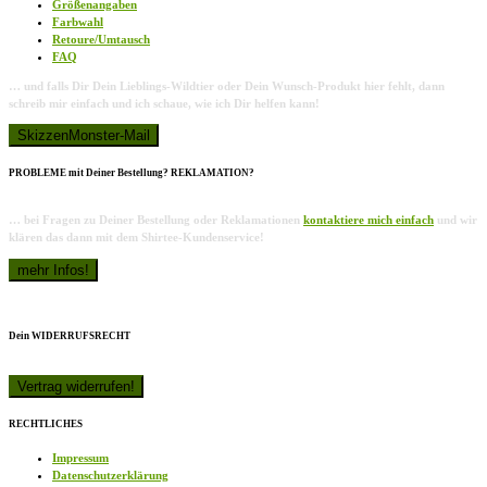
Größenangaben
Farbwahl
Retoure/Umtausch
FAQ
… und falls Dir Dein Lieblings-Wildtier oder Dein Wunsch-Produkt hier fehlt, dann
schreib mir einfach und ich schaue, wie ich Dir helfen kann!
PROBLEME mit Deiner Bestellung? REKLAMATION?
… bei Fragen zu Deiner Bestellung oder Reklamationen
kontaktiere mich einfach
und wir
klären das dann mit dem Shirtee-Kundenservice!
Dein WIDERRUFSRECHT
RECHTLICHES
Impressum
Datenschutzerklärung