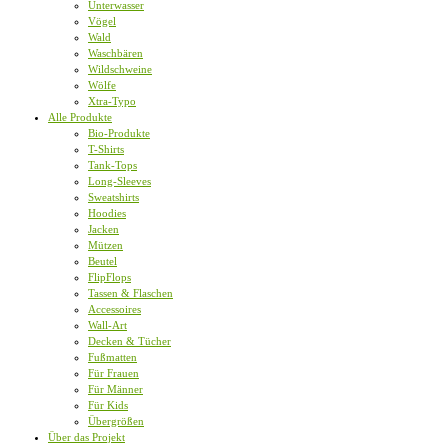
Unterwasser
Vögel
Wald
Waschbären
Wildschweine
Wölfe
Xtra-Typo
Alle Produkte
Bio-Produkte
T-Shirts
Tank-Tops
Long-Sleeves
Sweatshirts
Hoodies
Jacken
Mützen
Beutel
FlipFlops
Tassen & Flaschen
Accessoires
Wall-Art
Decken & Tücher
Fußmatten
Für Frauen
Für Männer
Für Kids
Übergrößen
Über das Projekt