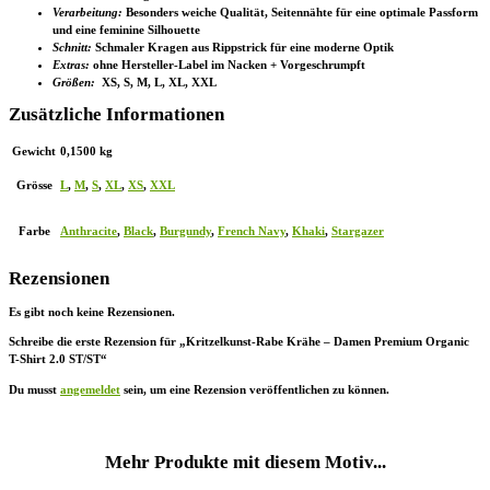
Verarbeitung:
Besonders weiche Qualität, Seitennähte für eine optimale Passform
und eine feminine Silhouette
Schnitt:
Schmaler Kragen aus Rippstrick für eine moderne Optik
Extras:
ohne Hersteller-Label im Nacken + Vorgeschrumpft
Größen:
XS, S, M, L, XL, XXL
Zusätzliche Informationen
Gewicht
0,1500 kg
Grösse
L
,
M
,
S
,
XL
,
XS
,
XXL
Farbe
Anthracite
,
Black
,
Burgundy
,
French Navy
,
Khaki
,
Stargazer
Rezensionen
Es gibt noch keine Rezensionen.
Schreibe die erste Rezension für „Kritzelkunst-Rabe Krähe – Damen Premium Organic
T-Shirt 2.0 ST/ST“
Du musst
angemeldet
sein, um eine Rezension veröffentlichen zu können.
Mehr Produkte mit diesem Motiv...