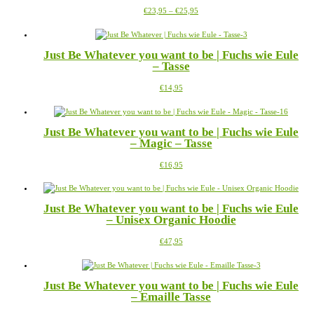
Die
werden
Preisspanne:
Dieses
€
23,95
–
€
25,95
Optionen
€23,95
Produkt
können
bis
weist
auf
€25,95
mehrere
der
Just Be Whatever you want to be | Fuchs wie Eule
Varianten
Produktseite
– Tasse
auf.
gewählt
Die
werden
Dieses
€
14,95
Optionen
Produkt
können
weist
auf
mehrere
der
Just Be Whatever you want to be | Fuchs wie Eule
Varianten
Produktseite
– Magic – Tasse
auf.
gewählt
Die
werden
Dieses
€
16,95
Optionen
Produkt
können
weist
auf
mehrere
der
Just Be Whatever you want to be | Fuchs wie Eule
Varianten
Produktseite
– Unisex Organic Hoodie
auf.
gewählt
Die
werden
Dieses
€
47,95
Optionen
Produkt
können
weist
auf
mehrere
der
Just Be Whatever you want to be | Fuchs wie Eule
Varianten
Produktseite
– Emaille Tasse
auf.
gewählt
Die
werden