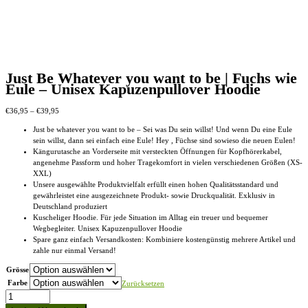
Just Be Whatever you want to be | Fuchs wie
Eule – Unisex Kapuzenpullover Hoodie
Preisspanne:
€
36,95
–
€
39,95
€36,95
Just be whatever you want to be – Sei was Du sein willst! Und wenn Du eine Eule
bis
sein willst, dann sei einfach eine Eule! Hey , Füchse sind sowieso die neuen Eulen!
€39,95
Kängurutasche an Vorderseite mit versteckten Öffnungen für Kopfhörerkabel,
angenehme Passform und hoher Tragekomfort in vielen verschiedenen Größen (XS-
XXL)
Unsere ausgewählte Produktvielfalt erfüllt einen hohen Qualitätsstandard und
gewährleistet eine ausgezeichnete Produkt- sowie Druckqualität. Exklusiv in
Deutschland produziert
Kuscheliger Hoodie. Für jede Situation im Alltag ein treuer und bequemer
Wegbegleiter. Unisex Kapuzenpullover Hoodie
Spare ganz einfach Versandkosten: Kombiniere kostengünstig mehrere Artikel und
zahle nur einmal Versand!
Grösse
Farbe
Zurücksetzen
Just
Be