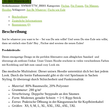
In den Warenkorb
Whatever
Artikelnummer:
XWMAVT7W_JH001
Kategorien:
Füchse
,
Für Frauen
,
Für Männer
,
you
Hoodies
Schlagwort:
Just Be Whatever | Fuchs wie Eule
want
to
Beschreibung
be
Zusätzliche Informationen
|
Rezensionen (0)
Fuchs
wie
Beschreibung
Eule
-
Just be whatever you want to be – Sei was Du sein willst! Und wenn Du eine Eule sein willst,
Unisex
dann sei einfach eine Eule! Hey , Füchse sind sowieso die neuen Eulen!
Kapuzenpullover
Produktdetails:
Hoodie
Menge
Dieses einzigartige Design ist die perfekte Alternative zum alltäglichen Standard und
überzeugt als zeitloses Unikat. Unser
Unisex Hoodie
erscheint in vielen verschiedenen Farben
mit Kordelzug und lädt zum casual cozy Look ein.
Das modische Multitalent: Dieser unisex Hoodie unterstützt dich bei fast jedem
Look. Durch die breite Farbauswahl gibt er dir viel Spielraum in Sachen
Styling. Er überzeugt durch Stilsicherheit und Funktionalität.
Material:
80% Baumwolle, 20% Polyester
Grammatur:
280 g/m²
Verarbeitung:
Doppelte Steppnaht an den Säumen
Form:
Moderner, gerader Schnitt + 1×1 Ripp-Strick
Extras:
Praktische Öffnung in der Kängurutasche für Kopfhörerkabel
Größen:
XS, S, M, L, XL, XXL, 3XL, 4XL, 5XL