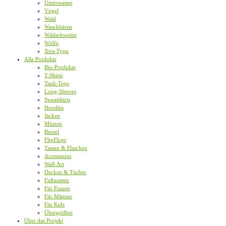
Unterwasser
Vögel
Wald
Waschbären
Wildschweine
Wölfe
Xtra-Typo
Alle Produkte
Bio-Produkte
T-Shirts
Tank-Tops
Long-Sleeves
Sweatshirts
Hoodies
Jacken
Mützen
Beutel
FlipFlops
Tassen & Flaschen
Accessoires
Wall-Art
Decken & Tücher
Fußmatten
Für Frauen
Für Männer
Für Kids
Übergrößen
Über das Projekt