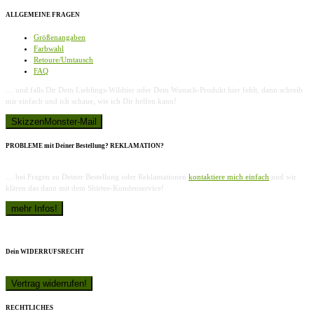
ALLGEMEINE FRAGEN
Größenangaben
Farbwahl
Retoure/Umtausch
FAQ
… und falls Dir Dein Lieblings-Wildtier oder Dein Wunsch-Produkt hier fehlt, dann schreib
mir einfach und ich schaue, wie ich Dir helfen kann!
PROBLEME mit Deiner Bestellung? REKLAMATION?
… bei Fragen zu Deiner Bestellung oder Reklamationen
kontaktiere mich einfach
und wir
klären das dann mit dem Shirtee-Kundenservice!
Dein WIDERRUFSRECHT
RECHTLICHES