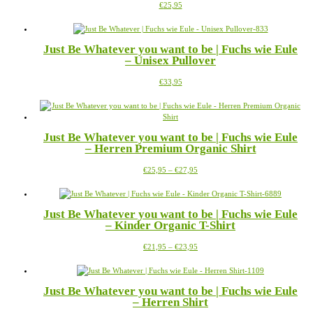
Dieses
€
25,95
können
Produkt
auf
weist
der
mehrere
Produktseite
Just Be Whatever you want to be | Fuchs wie Eule
Varianten
gewählt
– Unisex Pullover
auf.
werden
Die
Dieses
€
33,95
Optionen
Produkt
können
weist
auf
mehrere
der
Varianten
Produktseite
Just Be Whatever you want to be | Fuchs wie Eule
auf.
gewählt
– Herren Premium Organic Shirt
Die
werden
Optionen
Preisspanne:
Dieses
€
25,95
–
€
27,95
können
€25,95
Produkt
auf
bis
weist
der
€27,95
mehrere
Produktseite
Just Be Whatever you want to be | Fuchs wie Eule
Varianten
gewählt
– Kinder Organic T-Shirt
auf.
werden
Die
Preisspanne:
Dieses
€
21,95
–
€
23,95
Optionen
€21,95
Produkt
können
bis
weist
auf
€23,95
mehrere
der
Just Be Whatever you want to be | Fuchs wie Eule
Varianten
Produktseite
– Herren Shirt
auf.
gewählt