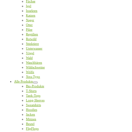
Füchse
Igel
Insekten
Katzen
Nager
Otter
Pilze
Reptilien
Rotwild
Stinktiere
Unterwasser
Vögel
Wald
Waschbären
Wildschweine
Wölfe
Xtra-Typo
Alle Produkte
Bio-Produkte
T-Shirts
Tank-Tops
Long-Sleeves
Sweatshirts
Hoodies
Jacken
Mützen
Beutel
FlipFlops