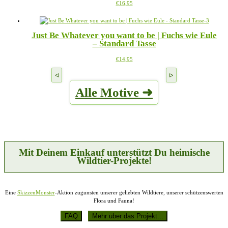
Dieses
€
16,95
Optionen
Produkt
können
weist
auf
mehrere
der
Just Be Whatever you want to be | Fuchs wie Eule
Varianten
Produktseite
– Standard Tasse
auf.
gewählt
Die
werden
Dieses
€
14,95
Optionen
Produkt
können
weist
auf
mehrere
der
Alle Motive ➜
Varianten
Produktseite
auf.
gewählt
Die
werden
Optionen
können
auf
der
Produktseite
Mit Deinem Einkauf unterstützt Du heimische
gewählt
Wildtier-Projekte!
werden
Eine
SkizzenMonster
-Aktion zugunsten unserer geliebten Wildtiere, unserer schützenswerten
Flora und Fauna!