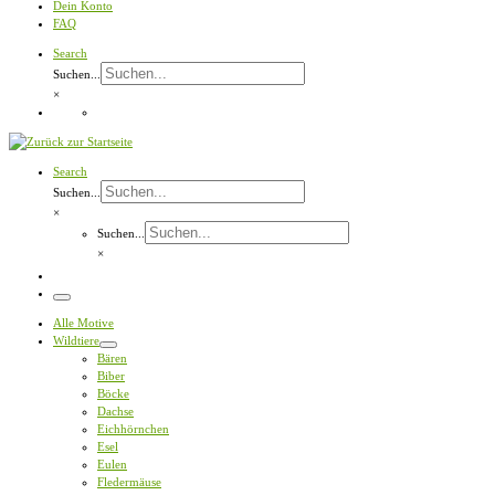
Dein Konto
FAQ
Search
Suchen...
×
Search
Suchen...
×
Suchen...
×
Menü
Alle Motive
Wildtiere
Bären
Biber
Böcke
Dachse
Eichhörnchen
Esel
Eulen
Fledermäuse