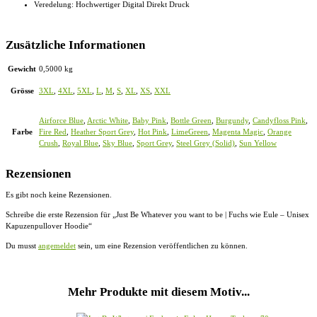
Veredelung: Hochwertiger Digital Direkt Druck
Zusätzliche Informationen
Gewicht
0,5000 kg
Grösse
3XL
,
4XL
,
5XL
,
L
,
M
,
S
,
XL
,
XS
,
XXL
Airforce Blue
,
Arctic White
,
Baby Pink
,
Bottle Green
,
Burgundy
,
Candyfloss Pink
,
Farbe
Fire Red
,
Heather Sport Grey
,
Hot Pink
,
LimeGreen
,
Magenta Magic
,
Orange
Crush
,
Royal Blue
,
Sky Blue
,
Sport Grey
,
Steel Grey (Solid)
,
Sun Yellow
Rezensionen
Es gibt noch keine Rezensionen.
Schreibe die erste Rezension für „Just Be Whatever you want to be | Fuchs wie Eule – Unisex
Kapuzenpullover Hoodie“
Du musst
angemeldet
sein, um eine Rezension veröffentlichen zu können.
Mehr Produkte mit diesem Motiv...