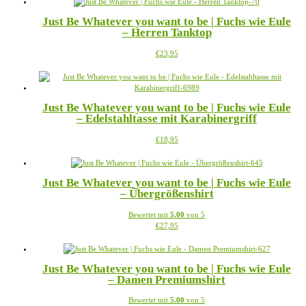
Just Be Whatever you want to be | Fuchs wie Eule
– Herren Tanktop
Dieses
€
23,95
Produkt
weist
mehrere
Varianten
Just Be Whatever you want to be | Fuchs wie Eule
auf.
– Edelstahltasse mit Karabinergriff
Die
Optionen
Dieses
€
18,95
können
Produkt
auf
weist
der
mehrere
Produktseite
Just Be Whatever you want to be | Fuchs wie Eule
Varianten
gewählt
– Übergrößenshirt
auf.
werden
Die
Bewertet mit
5.00
von 5
Optionen
Dieses
€
27,95
können
Produkt
auf
weist
der
mehrere
Produktseite
Just Be Whatever you want to be | Fuchs wie Eule
Varianten
gewählt
– Damen Premiumshirt
auf.
werden
Die
Bewertet mit
5.00
von 5
Optionen