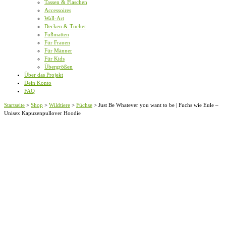
Tassen & Flaschen
Accessoires
Wall-Art
Decken & Tücher
Fußmatten
Für Frauen
Für Männer
Für Kids
Übergrößen
Über das Projekt
Dein Konto
FAQ
Startseite
>
Shop
>
Wildtiere
>
Füchse
>
Just Be Whatever you want to be | Fuchs wie Eule –
Unisex Kapuzenpullover Hoodie