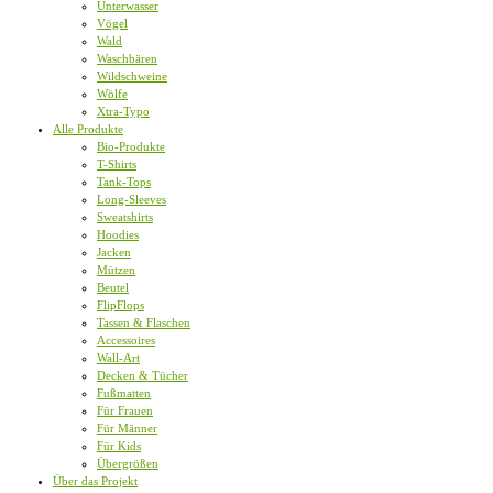
Unterwasser
Vögel
Wald
Waschbären
Wildschweine
Wölfe
Xtra-Typo
Alle Produkte
Bio-Produkte
T-Shirts
Tank-Tops
Long-Sleeves
Sweatshirts
Hoodies
Jacken
Mützen
Beutel
FlipFlops
Tassen & Flaschen
Accessoires
Wall-Art
Decken & Tücher
Fußmatten
Für Frauen
Für Männer
Für Kids
Übergrößen
Über das Projekt