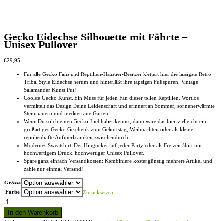
Gecko Eidechse Silhouette mit Fährte –
Unisex Pullover
€
29,95
Für alle Gecko Fans und Reptilien-Haustier-Besitzer klettert hier die lässigste Retro
Tribal Style Eidechse herum und hinterläßt ihre tapsigen Fußspuren. Vintage
Salamander Kunst Pur!
Coolste Gecko Kunst. Ein Muss für jeden Fan dieser tollen Reptilien. Wortlos
vermittelt das Design Deine Leidenschaft und erinnert an Sommer, sonnenerwärmte
Steinmauern und mediterrane Gärten.
Wenn Du solch einen Gecko-Liebhaber kennst, dann wäre das hier vielleicht ein
großartiges Gecko Geschenk zum Geburtstag, Weihnachten oder als kleine
reptilienhafte Aufmerksamkeit zwischendurch.
Modernes Sweatshirt. Der Hingucker auf jeder Party oder als Freizeit Shirt mit
hochwertigem Druck. hochwertiger Unisex Pullover.
Spare ganz einfach Versandkosten: Kombiniere kostengünstig mehrere Artikel und
zahle nur einmal Versand!
Grösse
Farbe
Zurücksetzen
Gecko
Eidechse
In den Warenkorb
Silhouette