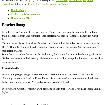
Artikelnummer:
JK7VAQUZ_JH030
Kategorien:
Für Frauen
,
Für Männer
,
Reptilien
,
mit
Sweatshirts
Schlagwort:
Gecko Eidechse Silhouette mit Fährte
Fährte
-
Beschreibung
Unisex
Zusätzliche Informationen
Pullover
Rezensionen (0)
Menge
Beschreibung
Für alle Gecko Fans und Reptilien-Haustier-Besitzer klettert hier die lässigste Retro Tribal
Style Eidechse herum und hinterläßt ihre tapsigen Fußspuren. Vintage Salamander Kunst
Pur!
Coolste Gecko Kunst. Ein Muss für jeden Fan dieser tollen Reptilien. Wortlos vermittelt das
Design Deine Leidenschaft und erinnert an Sommer, sonnenerwärmte Steinmauern und
mediterrane Gärten.
Wenn Du solch einen Gecko-Liebhaber kennst, dann wäre das hier vielleicht ein großartiges
Gecko Geschenk zum Geburtstag, Weihnachten oder als kleine reptilienhafte Aufmerksamkeit
zwischendurch.
Produktdetails:
Dieses einzigartige Design ist eine tolle Abwechslung zum alltäglichen Standard und
überzeugt als zeitloses Unikat. Unser
Unisex Sweatshirt
erscheint in vielen verschiedenen
Farben und ist die perfekte Alternative zum klassischem Hoodie.
Dieser smarte
Unisex Sweatshirt
wird problemlos zum Staple-Piece Grundlage jeden Casual
Styles.
Material:
80% Baumwolle, 20% Polyester