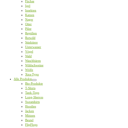
Füchse
Igel
Insekten
Katzen
Nager
Otter
Pilze
Reptilien
Rotwild
Stinktiere
Unterwasser
Vögel
Wald
Waschbären
Wildschweine
Wölfe
Xtra-Typo
Alle Produkte
Bio-Produkte
T-Shirts
Tank-Tops
Long-Sleeves
Sweatshirts
Hoodies
Jacken
Mützen
Beutel
FlipFlops