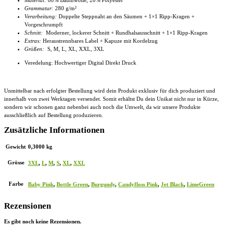
Grammatur:
280 g/m²
Verarbeitung:
Doppelte Steppnaht an den Säumen + 1×1 Ripp-Kragen +
Vorgeschrumpft
Schnitt:
Moderner, lockerer Schnitt
+ Rundhalsausschnitt + 1×1 Ripp-Kragen
Extras:
Heraustrennbares Label +
Kapuze mit Kordelzug
Größen:
S, M, L, XL, XXL, 3XL
Veredelung: Hochwertiger Digital Direkt Druck
Unmittelbar nach erfolgter Bestellung wird dein Produkt exklusiv für dich produziert und
innerhalb von zwei Werktagen versendet. Somit erhältst Du dein Unikat nicht nur in Kürze,
sondern wir schonen ganz nebenbei auch noch die Umwelt, da wir unsere Produkte
ausschließlich auf Bestellung produzieren.
Zusätzliche Informationen
Gewicht
0,3000 kg
Grösse
3XL
,
L
,
M
,
S
,
XL
,
XXL
Farbe
Baby Pink
,
Bottle Green
,
Burgundy
,
Candyfloss Pink
,
Jet Black
,
LimeGreen
Rezensionen
Es gibt noch keine Rezensionen.