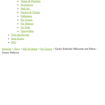
Tassen & Flaschen
Accessoires
Wall-Art
Decken & Tücher
Fußmatten
Für Frauen
Für Männer
Für Kids
Übergrößen
Über das Projekt
Dein Konto
FAQ
Startseite
>
Shop
>
Alle Produkte
>
Für Frauen
>
Gecko Eidechse Silhouette mit Fährte –
Unisex Pullover