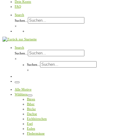
Dein Konto
FAQ
Search
Suchen...
×
Search
Suchen...
×
Suchen...
×
Menü
Alle Motive
Wildtiere
Bären
Biber
Böcke
Dachse
Eichhörnchen
Esel
Eulen
Fledermäuse