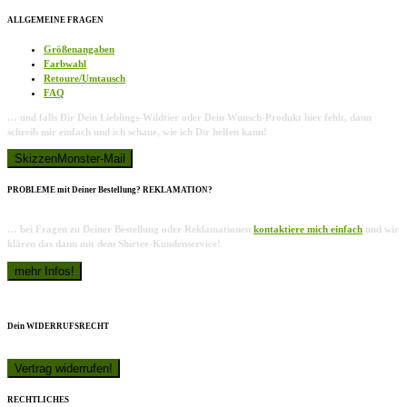
ALLGEMEINE FRAGEN
Größenangaben
Farbwahl
Retoure/Umtausch
FAQ
… und falls Dir Dein Lieblings-Wildtier oder Dein Wunsch-Produkt hier fehlt, dann
schreib mir einfach und ich schaue, wie ich Dir helfen kann!
PROBLEME mit Deiner Bestellung? REKLAMATION?
… bei Fragen zu Deiner Bestellung oder Reklamationen
kontaktiere mich einfach
und wir
klären das dann mit dem Shirtee-Kundenservice!
Dein WIDERRUFSRECHT
RECHTLICHES