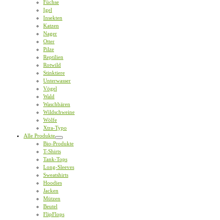
Füchse
Igel
Insekten
Katzen
Nager
Otter
Pilze
Reptilien
Rotwild
Stinktiere
Unterwasser
Vögel
Wald
Waschbären
Wildschweine
Wölfe
Xtra-Typo
Alle Produkte
Bio-Produkte
T-Shirts
Tank-Tops
Long-Sleeves
Sweatshirts
Hoodies
Jacken
Mützen
Beutel
FlipFlops