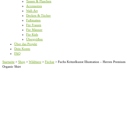
Tassen & Flaschen
Accessoires
Wall-Art
Decken & Tücher
Fußmatten
Für Frauen
Für Männer
Für Kids
Übergrößen
Über das Projekt
Dein Konto
FAQ
Startseite
>
Shop
>
Wildtiere
>
Füchse
>
Fuchs Kritzelkunst Illustration – Herren Premium
Organic Shirt