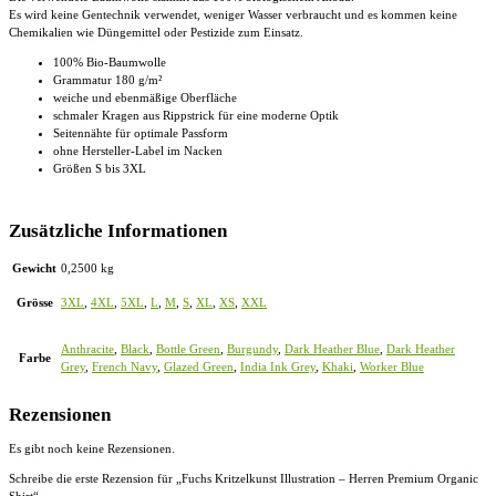
Es wird keine Gentechnik verwendet, weniger Wasser verbraucht und es kommen keine
Chemikalien wie Düngemittel oder Pestizide zum Einsatz.
100% Bio-Baumwolle
Grammatur 180 g/m²
weiche und ebenmäßige Oberfläche
schmaler Kragen aus Rippstrick für eine moderne Optik
Seitennähte für optimale Passform
ohne Hersteller-Label im Nacken
Größen S bis 3XL
Zusätzliche Informationen
Gewicht
0,2500 kg
Grösse
3XL
,
4XL
,
5XL
,
L
,
M
,
S
,
XL
,
XS
,
XXL
Anthracite
,
Black
,
Bottle Green
,
Burgundy
,
Dark Heather Blue
,
Dark Heather
Farbe
Grey
,
French Navy
,
Glazed Green
,
India Ink Grey
,
Khaki
,
Worker Blue
Rezensionen
Es gibt noch keine Rezensionen.
Schreibe die erste Rezension für „Fuchs Kritzelkunst Illustration – Herren Premium Organic