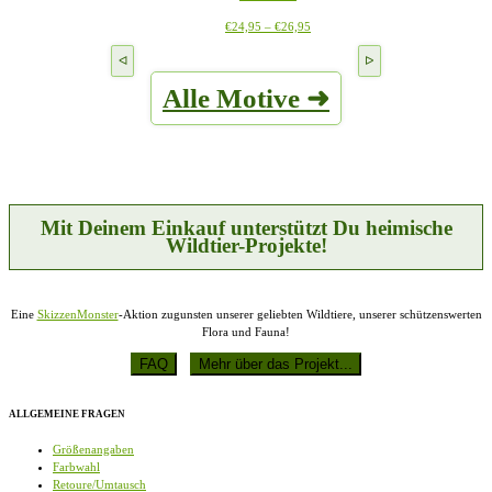
Die
werden
Preisspanne:
Dieses
€
24,95
–
€
26,95
Optionen
€24,95
Produkt
können
bis
weist
auf
€26,95
mehrere
der
Alle Motive ➜
Varianten
Produktseite
auf.
gewählt
Die
werden
Optionen
können
auf
der
Produktseite
Mit Deinem Einkauf unterstützt Du heimische
gewählt
Wildtier-Projekte!
werden
Eine
SkizzenMonster
-Aktion zugunsten unserer geliebten Wildtiere, unserer schützenswerten
Flora und Fauna!
ALLGEMEINE FRAGEN
Größenangaben
Farbwahl
Retoure/Umtausch