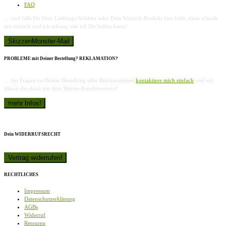
FAQ
… und falls Dir Dein Lieblings-Wildtier oder Dein Wunsch-Produkt hier fehlt, dann schreib
mir einfach und ich schaue, wie ich Dir helfen kann!
PROBLEME mit Deiner Bestellung? REKLAMATION?
… bei Fragen zu Deiner Bestellung oder Reklamationen
kontaktiere mich einfach
und wir
klären das dann mit dem Shirtee-Kundenservice!
Dein WIDERRUFSRECHT
RECHTLICHES
Impressum
Datenschutzerklärung
AGBs
Widerruf
Retouren