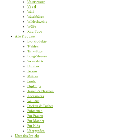
Unterwasser
Vögel
Wald
Waschbären
Wildschweine
Wölfe
Xtra-Typo
Alle Produkte
Bio-Produkte
T-Shirts
Tank-Tops
Long-Sleeves
Sweatshirts
Hoodies
Jacken
Mützen
Beutel
FlipFlops
Tassen & Flaschen
Accessoires
Wall-Art
Decken & Tücher
Fußmatten
Für Frauen
Für Männer
Für Kids
Übergrößen
Über das Projekt