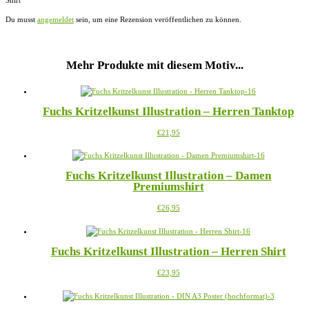
Shirt“
Du musst
angemeldet
sein, um eine Rezension veröffentlichen zu können.
Mehr Produkte mit diesem Motiv...
Fuchs Kritzelkunst Illustration – Herren Tanktop
Dieses
€
21,95
Produkt
weist
mehrere
Fuchs Kritzelkunst Illustration – Damen
Varianten
Premiumshirt
auf.
Die
Dieses
€
26,95
Optionen
Produkt
können
weist
auf
mehrere
der
Fuchs Kritzelkunst Illustration – Herren Shirt
Varianten
Produktseite
auf.
gewählt
Dieses
€
23,95
Die
werden
Produkt
Optionen
weist
können
mehrere
auf