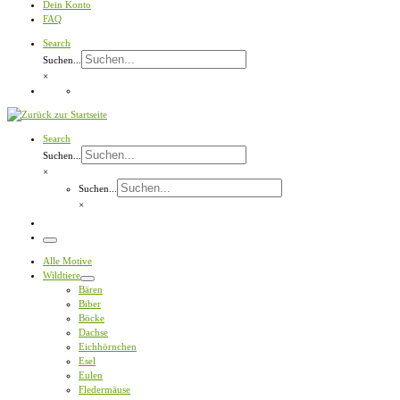
Dein Konto
FAQ
Search
Suchen...
×
Search
Suchen...
×
Suchen...
×
Menü
Alle Motive
Wildtiere
Bären
Biber
Böcke
Dachse
Eichhörnchen
Esel
Eulen
Fledermäuse