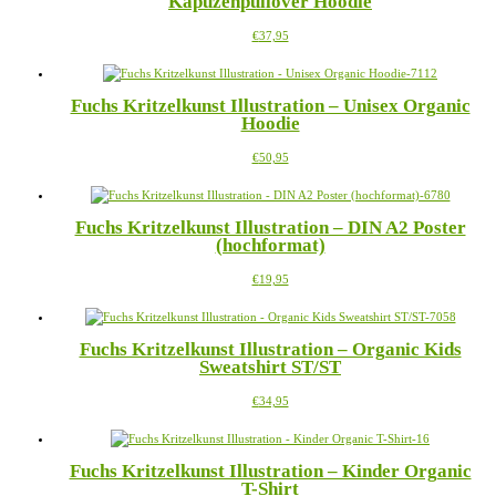
Kapuzenpullover Hoodie
auf.
gewählt
Die
werden
Dieses
€
37,95
Optionen
Produkt
können
weist
auf
mehrere
der
Fuchs Kritzelkunst Illustration – Unisex Organic
Varianten
Produktseite
Hoodie
auf.
gewählt
Die
werden
Dieses
€
50,95
Optionen
Produkt
können
weist
auf
mehrere
der
Fuchs Kritzelkunst Illustration – DIN A2 Poster
Varianten
Produktseite
(hochformat)
auf.
gewählt
Die
werden
Dieses
€
19,95
Optionen
Produkt
können
weist
auf
mehrere
der
Fuchs Kritzelkunst Illustration – Organic Kids
Varianten
Produktseite
Sweatshirt ST/ST
auf.
gewählt
Die
werden
Dieses
€
34,95
Optionen
Produkt
können
weist
auf
mehrere
der
Fuchs Kritzelkunst Illustration – Kinder Organic
Varianten
Produktseite
T-Shirt
auf.
gewählt