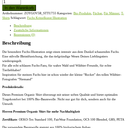
Fuchs
Kritzelkunst
In den Warenkorb
Illustration
Artikelnummer:
ZOYGOV5R_STTU755
Kategorien:
Bio-Produkte
,
Füchse
,
Für Männer
,
T-
-
Shirts
Schlagwort:
Fuchs Kritzelkunst Illustration
Herren
Premium
Beschreibung
Organic
Zusätzliche Informationen
Shirt
Rezensionen (0)
Menge
Beschreibung
Die besondere Fuchs-Illustration zeigt einen intensiv aus dem Dunkel schauenden Fuchs.
Eine stilvolle Bleistiftzeichung, die das tiefgründige Wesen Deines Lieblingstiers
wiederspiegelt.
Für alle echt schlauen Fuchs-Fans, für wahre Wald und Wildtier-Freunde, für echte
Tierliebhaber!
Inspiration für meinen Fuchs hier ist schon wieder der kleine “Rocket” des tollen Wildtier-
Fotografen “Niemand”
Produktdetails:
Dieses Premium Organic Shirt überzeugt mit seiner soften Qualität und bietet optimalen
Tragekomfort bei 100% Bio-Baumwolle. Nicht nur gut für dich, sondern auch für die
Umwelt.
Herren Premium Organic Shirt für mehr Nachhaltigkeit
Zertifikate
: OEKO-Tex Standard 100, FairWear Foundation, OCS 100 Blended, GRS, PETA
Die verwendete Baumwolle stammt aus 100% biologischem Anbau.