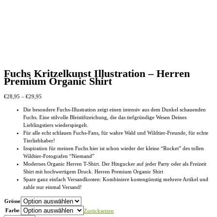
Fuchs Kritzelkunst Illustration – Herren
Premium Organic Shirt
Preisspanne:
€
28,95
–
€
29,95
€28,95
Die besondere Fuchs-Illustration zeigt einen intensiv aus dem Dunkel schauenden
bis
Fuchs. Eine stilvolle Bleistiftzeichung, die das tiefgründige Wesen Deines
€29,95
Lieblingstiers wiederspiegelt.
Für alle echt schlauen Fuchs-Fans, für wahre Wald und Wildtier-Freunde, für echte
Tierliebhaber!
Inspiration für meinen Fuchs hier ist schon wieder der kleine “Rocket” des tollen
Wildtier-Fotografen “Niemand”
Modernes Organic Herren T-Shirt. Der Hingucker auf jeder Party oder als Freizeit
Shirt mit hochwertigem Druck. Herren Premium Organic Shirt
Spare ganz einfach Versandkosten: Kombiniere kostengünstig mehrere Artikel und
zahle nur einmal Versand!
Grösse
Farbe
Zurücksetzen