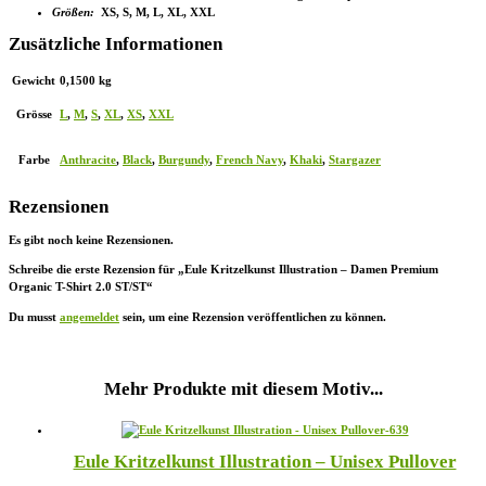
Größen:
XS, S, M, L, XL, XXL
Zusätzliche Informationen
Gewicht
0,1500 kg
Grösse
L
,
M
,
S
,
XL
,
XS
,
XXL
Farbe
Anthracite
,
Black
,
Burgundy
,
French Navy
,
Khaki
,
Stargazer
Rezensionen
Es gibt noch keine Rezensionen.
Schreibe die erste Rezension für „Eule Kritzelkunst Illustration – Damen Premium
Organic T-Shirt 2.0 ST/ST“
Du musst
angemeldet
sein, um eine Rezension veröffentlichen zu können.
Mehr Produkte mit diesem Motiv...
Eule Kritzelkunst Illustration – Unisex Pullover