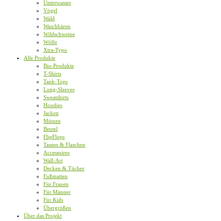
Unterwasser
Vögel
Wald
Waschbären
Wildschweine
Wölfe
Xtra-Typo
Alle Produkte
Bio-Produkte
T-Shirts
Tank-Tops
Long-Sleeves
Sweatshirts
Hoodies
Jacken
Mützen
Beutel
FlipFlops
Tassen & Flaschen
Accessoires
Wall-Art
Decken & Tücher
Fußmatten
Für Frauen
Für Männer
Für Kids
Übergrößen
Über das Projekt