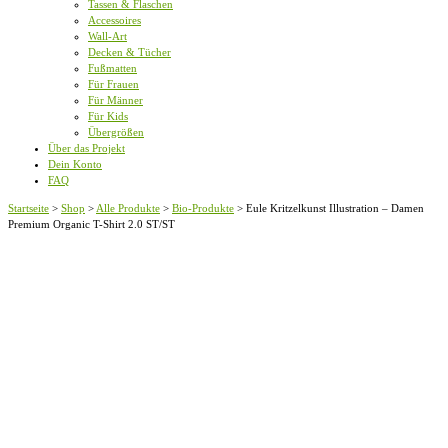
Tassen & Flaschen
Accessoires
Wall-Art
Decken & Tücher
Fußmatten
Für Frauen
Für Männer
Für Kids
Übergrößen
Über das Projekt
Dein Konto
FAQ
Startseite
>
Shop
>
Alle Produkte
>
Bio-Produkte
>
Eule Kritzelkunst Illustration – Damen
Premium Organic T-Shirt 2.0 ST/ST