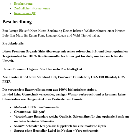
Premium
Beschreibung
Organic
Zusätzliche Informationen
T-
Rezensionen (0)
Shirt
2.0
Beschreibung
ST/ST
Menge
Eine lässige Bleistift Kritz-Kunst-Zeichnung Deines liebsten Waldbewohners, einer Kreisch-
Eule. Ein Muss für Eulen-Fans, kauzige Kauze und Wald-Tierliebhaber.
Produktdetails:
Dieses Premium Organic Shirt überzeugt mit seiner soften Qualität und bietet optimalen
Tragekomfort bei 100% Bio-Baumwolle. Nicht nur gut für dich, sondern auch für die
Umwelt.
Damen Premium Organic Shirt für mehr Nachhaltigkeit
Zertifikate
: OEKO-Tex Standard 100, FairWear Foundation, OCS 100 Blended, GRS,
PETA
Die verwendete Baumwolle stammt aus 100% biologischem Anbau.
Es wird keine Gentechnik verwendet, weniger Wasser verbraucht und es kommen keine
Chemikalien wie Düngemittel oder Pestizide zum Einsatz.
Material:
100% Bio-Baumwolle
Grammatur:
180 g/m²
Verarbeitung:
Besonders weiche Qualität, Seitennähte für eine optimale Passform
und eine feminine Silhouette
Schnitt:
Schmaler Kragen aus Rippstrick für eine moderne Optik
Extras:
ohne Hersteller-Label im Nacken + Vorgeschrumpft