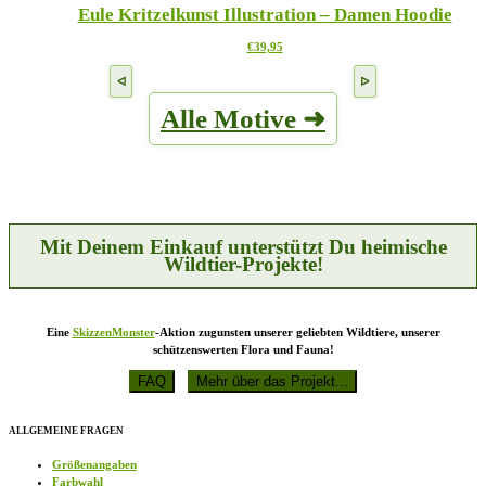
Eule Kritzelkunst Illustration – Damen Hoodie
Varianten
Produktseite
auf.
gewählt
Dieses
€
39,95
Die
werden
Produkt
Optionen
weist
können
mehrere
auf
Alle Motive ➜
Varianten
der
auf.
Produktseite
Die
gewählt
Optionen
werden
können
auf
der
Produktseite
Mit Deinem Einkauf unterstützt Du heimische
gewählt
Wildtier-Projekte!
werden
Eine
SkizzenMonster
-Aktion zugunsten unserer geliebten Wildtiere, unserer
schützenswerten Flora und Fauna!
ALLGEMEINE FRAGEN
Größenangaben
Farbwahl