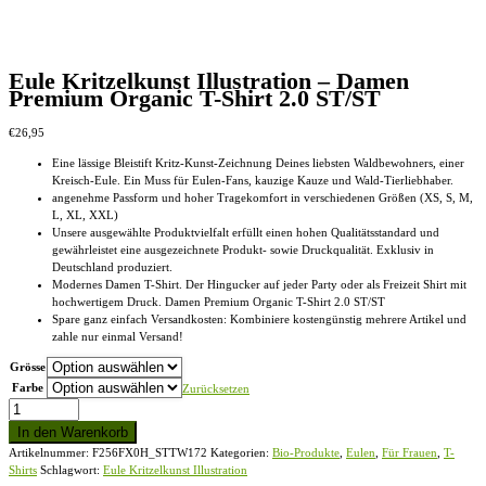
Eule Kritzelkunst Illustration – Damen
Premium Organic T-Shirt 2.0 ST/ST
€
26,95
Eine lässige Bleistift Kritz-Kunst-Zeichnung Deines liebsten Waldbewohners, einer
Kreisch-Eule. Ein Muss für Eulen-Fans, kauzige Kauze und Wald-Tierliebhaber.
angenehme Passform und hoher Tragekomfort in verschiedenen Größen (XS, S, M,
L, XL, XXL)
Unsere ausgewählte Produktvielfalt erfüllt einen hohen Qualitätsstandard und
gewährleistet eine ausgezeichnete Produkt- sowie Druckqualität. Exklusiv in
Deutschland produziert.
Modernes Damen T-Shirt. Der Hingucker auf jeder Party oder als Freizeit Shirt mit
hochwertigem Druck. Damen Premium Organic T-Shirt 2.0 ST/ST
Spare ganz einfach Versandkosten: Kombiniere kostengünstig mehrere Artikel und
zahle nur einmal Versand!
Grösse
Farbe
Zurücksetzen
Eule
Kritzelkunst
In den Warenkorb
Illustration
Artikelnummer:
F256FX0H_STTW172
Kategorien:
Bio-Produkte
,
Eulen
,
Für Frauen
,
T-
-
Shirts
Schlagwort:
Eule Kritzelkunst Illustration
Damen