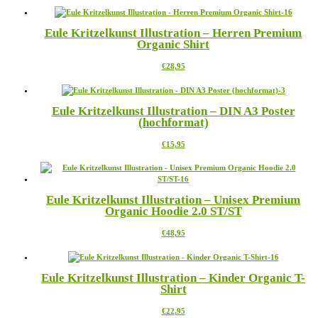
können
bis
weist
auf
€38,95
mehrere
der
Eule Kritzelkunst Illustration – Herren Premium
Varianten
Produktseite
Organic Shirt
auf.
gewählt
Die
werden
Dieses
€
28,95
Optionen
Produkt
können
weist
auf
mehrere
der
Eule Kritzelkunst Illustration – DIN A3 Poster
Varianten
Produktseite
(hochformat)
auf.
gewählt
Die
werden
Dieses
€
15,95
Optionen
Produkt
können
weist
auf
mehrere
der
Varianten
Produktseite
Eule Kritzelkunst Illustration – Unisex Premium
auf.
gewählt
Organic Hoodie 2.0 ST/ST
Die
werden
Optionen
Dieses
€
48,95
können
Produkt
auf
weist
der
mehrere
Produktseite
Eule Kritzelkunst Illustration – Kinder Organic T-
Varianten
gewählt
Shirt
auf.
werden
Die
Dieses
€
22,95
Optionen