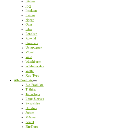
Füchse
Igel
Insekten
Katzen
Nager
Otter
Pilze
Reptilien
Rotwild
Stinktiere
Unterwasser
Vögel
Wald
Waschbären
Wildschweine
Wölfe
Xtra-Typo
Alle Produkte
Bio-Produkte
T-Shirts
Tank-Tops
Long-Sleeves
Sweatshirts
Hoodies
Jacken
Mützen
Beutel
FlipFlops