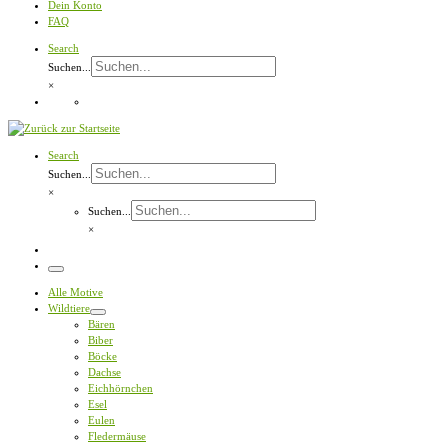
Dein Konto
FAQ
Search
Suchen...
×
Search
Suchen...
×
Suchen...
×
Menü
Alle Motive
Wildtiere
Bären
Biber
Böcke
Dachse
Eichhörnchen
Esel
Eulen
Fledermäuse