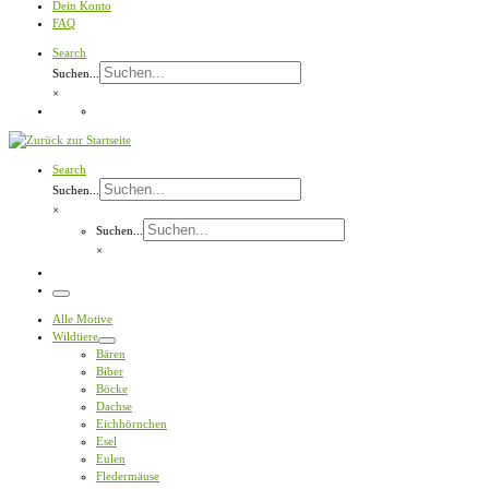
Dein Konto
FAQ
Search
Suchen...
×
Search
Suchen...
×
Suchen...
×
Menü
Alle Motive
Wildtiere
Bären
Biber
Böcke
Dachse
Eichhörnchen
Esel
Eulen
Fledermäuse