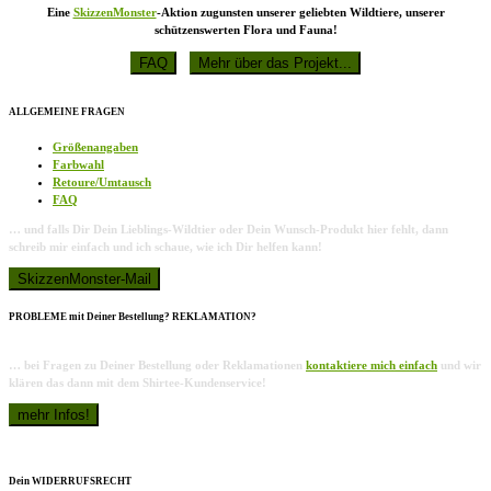
Eine
SkizzenMonster
-Aktion zugunsten unserer geliebten Wildtiere, unserer
schützenswerten Flora und Fauna!
ALLGEMEINE FRAGEN
Größenangaben
Farbwahl
Retoure/Umtausch
FAQ
… und falls Dir Dein Lieblings-Wildtier oder Dein Wunsch-Produkt hier fehlt, dann
schreib mir einfach und ich schaue, wie ich Dir helfen kann!
PROBLEME mit Deiner Bestellung? REKLAMATION?
… bei Fragen zu Deiner Bestellung oder Reklamationen
kontaktiere mich einfach
und wir
klären das dann mit dem Shirtee-Kundenservice!
Dein WIDERRUFSRECHT