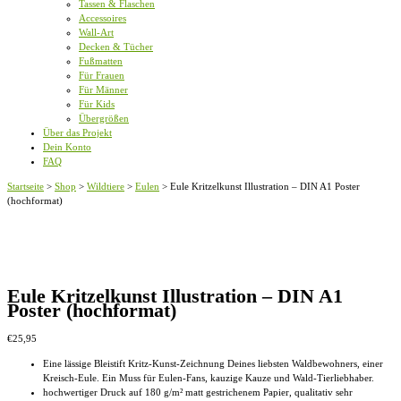
Tassen & Flaschen
Accessoires
Wall-Art
Decken & Tücher
Fußmatten
Für Frauen
Für Männer
Für Kids
Übergrößen
Über das Projekt
Dein Konto
FAQ
Startseite
>
Shop
>
Wildtiere
>
Eulen
>
Eule Kritzelkunst Illustration – DIN A1 Poster
(hochformat)
Eule Kritzelkunst Illustration – DIN A1
Poster (hochformat)
€
25,95
Eine lässige Bleistift Kritz-Kunst-Zeichnung Deines liebsten Waldbewohners, einer
Kreisch-Eule. Ein Muss für Eulen-Fans, kauzige Kauze und Wald-Tierliebhaber.
hochwertiger Druck auf 180 g/m² matt gestrichenem Papier, qualitativ sehr