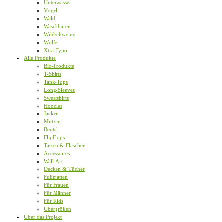
Unterwasser
Vögel
Wald
Waschbären
Wildschweine
Wölfe
Xtra-Typo
Alle Produkte
Bio-Produkte
T-Shirts
Tank-Tops
Long-Sleeves
Sweatshirts
Hoodies
Jacken
Mützen
Beutel
FlipFlops
Tassen & Flaschen
Accessoires
Wall-Art
Decken & Tücher
Fußmatten
Für Frauen
Für Männer
Für Kids
Übergrößen
Über das Projekt