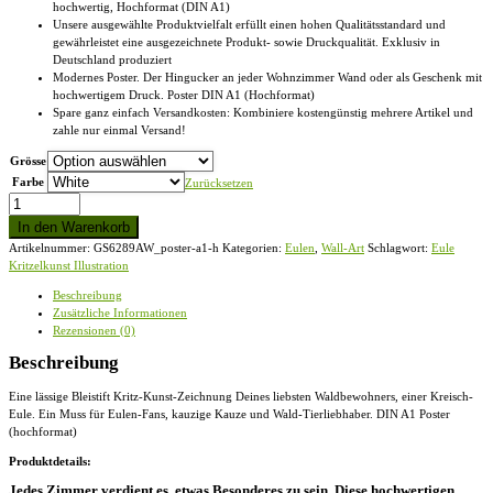
hochwertig, Hochformat (DIN A1)
Unsere ausgewählte Produktvielfalt erfüllt einen hohen Qualitätsstandard und
gewährleistet eine ausgezeichnete Produkt- sowie Druckqualität. Exklusiv in
Deutschland produziert
Modernes Poster. Der Hingucker an jeder Wohnzimmer Wand oder als Geschenk mit
hochwertigem Druck. Poster DIN A1 (Hochformat)
Spare ganz einfach Versandkosten: Kombiniere kostengünstig mehrere Artikel und
zahle nur einmal Versand!
Grösse
Farbe
Zurücksetzen
Eule
Kritzelkunst
In den Warenkorb
Illustration
Artikelnummer:
GS6289AW_poster-a1-h
Kategorien:
Eulen
,
Wall-Art
Schlagwort:
Eule
-
Kritzelkunst Illustration
DIN
A1
Beschreibung
Poster
Zusätzliche Informationen
(hochformat)
Rezensionen (0)
Menge
Beschreibung
Eine lässige Bleistift Kritz-Kunst-Zeichnung Deines liebsten Waldbewohners, einer Kreisch-
Eule. Ein Muss für Eulen-Fans, kauzige Kauze und Wald-Tierliebhaber. DIN A1 Poster
(hochformat)
Produktdetails:
Jedes Zimmer verdient es, etwas Besonderes zu sein. Diese hochwertigen