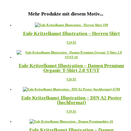
Mehr Produkte mit diesem Motiv...
Eule Kritzelkunst Illustration – Herren Shirt
Dieses
€
24,95
Produkt
weist
mehrere
Varianten
Eule Kritzelkunst Illustration – Damen Premium
auf.
Organic T-Shirt 2.0 ST/ST
Die
Optionen
Dieses
€
26,95
können
Produkt
auf
weist
der
mehrere
Produktseite
Eule Kritzelkunst Illustration – DIN A2 Poster
Varianten
gewählt
(hochformat)
auf.
werden
Die
Dieses
€
19,95
Optionen
Produkt
können
weist
auf
mehrere
der
Eule Kritzelkunst Illustration – Damen
Varianten
Produktseite