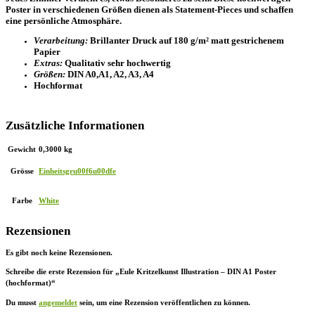
Poster in verschiedenen Größen dienen als Statement-Pieces und schaffen
eine persönliche Atmosphäre.
Verarbeitung:
Brillanter Druck auf 180 g/m² matt gestrichenem
Papier
Extras:
Qualitativ sehr hochwertig
Größen:
DIN A0,A1, A2, A3, A4
Hochformat
Zusätzliche Informationen
Gewicht
0,3000 kg
Grösse
Einheitsgru00f6u00dfe
Farbe
White
Rezensionen
Es gibt noch keine Rezensionen.
Schreibe die erste Rezension für „Eule Kritzelkunst Illustration – DIN A1 Poster
(hochformat)“
Du musst
angemeldet
sein, um eine Rezension veröffentlichen zu können.