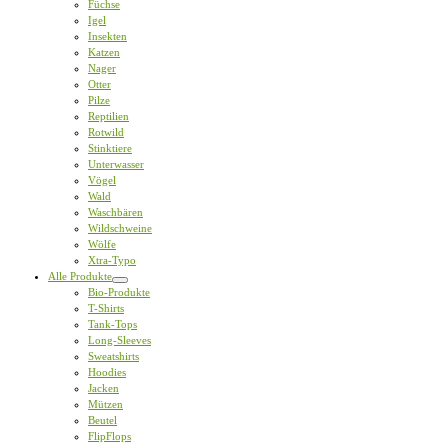
Füchse
Igel
Insekten
Katzen
Nager
Otter
Pilze
Reptilien
Rotwild
Stinktiere
Unterwasser
Vögel
Wald
Waschbären
Wildschweine
Wölfe
Xtra-Typo
Alle Produkte
Bio-Produkte
T-Shirts
Tank-Tops
Long-Sleeves
Sweatshirts
Hoodies
Jacken
Mützen
Beutel
FlipFlops