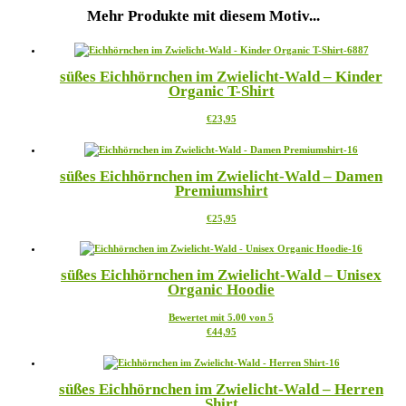
Mehr Produkte mit diesem Motiv...
süßes Eichhörnchen im Zwielicht-Wald – Kinder
Organic T-Shirt
Dieses
€
23,95
Produkt
weist
mehrere
süßes Eichhörnchen im Zwielicht-Wald – Damen
Varianten
Premiumshirt
auf.
Die
Dieses
€
25,95
Optionen
Produkt
können
weist
auf
mehrere
der
süßes Eichhörnchen im Zwielicht-Wald – Unisex
Varianten
Produktseite
Organic Hoodie
auf.
gewählt
Die
werden
Bewertet mit
5.00
von 5
Optionen
Dieses
€
44,95
können
Produkt
auf
weist
der
mehrere
Produktseite
süßes Eichhörnchen im Zwielicht-Wald – Herren
Varianten
gewählt
Shirt
auf.
werden