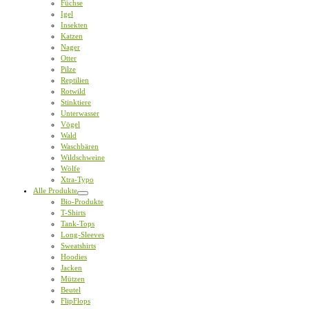
Füchse
Igel
Insekten
Katzen
Nager
Otter
Pilze
Reptilien
Rotwild
Stinktiere
Unterwasser
Vögel
Wald
Waschbären
Wildschweine
Wölfe
Xtra-Typo
Alle Produkte
Bio-Produkte
T-Shirts
Tank-Tops
Long-Sleeves
Sweatshirts
Hoodies
Jacken
Mützen
Beutel
FlipFlops