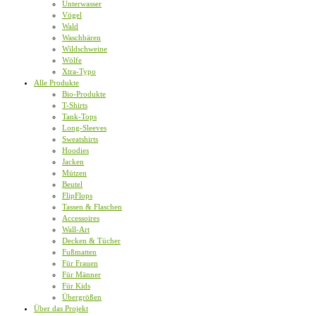
Unterwasser
Vögel
Wald
Waschbären
Wildschweine
Wölfe
Xtra-Typo
Alle Produkte
Bio-Produkte
T-Shirts
Tank-Tops
Long-Sleeves
Sweatshirts
Hoodies
Jacken
Mützen
Beutel
FlipFlops
Tassen & Flaschen
Accessoires
Wall-Art
Decken & Tücher
Fußmatten
Für Frauen
Für Männer
Für Kids
Übergrößen
Über das Projekt