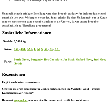
Unmittelbar nach erfolgter Bestellung wird dein Produkt exklusiv für dich produziert und
innerhalb von zwei Werktagen versendet. Somit erhältst Du dein Unikat nicht nur in Kürze,
sondern wir schonen ganz nebenbei auch noch die Umwelt, da wir unsere Produkte
ausschließlich auf Bestellung produzieren!
Zusätzliche Informationen
Gewicht
0,5000 kg
Grösse
3XL
,
4XL
,
5XL
,
L
,
M
,
S
,
XL
,
XS
,
XXL
Bottle Green
,
Burgundy
,
Hot Chocolate
,
Jet Black
,
Oxford Navy
,
Steel Grey
Farbe
(Solid)
Rezensionen
Es gibt noch keine Rezensionen.
Schreibe die erste Rezension für „süßes Eichhörnchen im Zwielicht-Wald – Unisex
Kapuzenpullover Hoodie“
Du musst
angemeldet
sein, um eine Rezension veröffentlichen zu können.