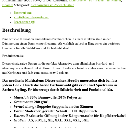
Artikelnummer:
AQELVQVQ_JH001
Kategorien:
Eichhörnchen
,
Für Frauen
,
Für Männer
,
Zwielicht-
Hoodies
Schlagwort:
Eichhörnchen im Zwielicht-Wald
Wald
-
Beschreibung
Unisex
Zusätzliche Informationen
Kapuzenpullover
Rezensionen (0)
Hoodie
Menge
Beschreibung
Eine schicke Illustration eines kleines Eichhörnchen in einem dunklen Wald in der
Dämmerung einen Baum emporkletternd. Als wirklich stylischer Hingucker ein perfektes
Geschenk für alle Wald-Fans und Eichi-Liebhaber!
Produktdetails:
Dieses einzigartige Design ist die perfekte Alternative zum alltäglichen Standard und
überzeugt als zeitloses Unikat. Unser
Unisex Hoodie
erscheint in vielen verschiedenen Farben
mit Kordelzug und lädt zum casual cozy Look ein.
Das modische Multitalent: Dieser unisex Hoodie unterstützt dich bei fast
jedem Look. Durch die breite Farbauswahl gibt er dir viel Spielraum in
Sachen Styling. Er überzeugt durch Stilsicherheit und Funktionalität.
Material:
80% Baumwolle, 20% Polyester
Grammatur:
280 g/m²
Verarbeitung:
Doppelte Steppnaht an den Säumen
Form:
Moderner, gerader Schnitt + 1×1 Ripp-Strick
Extras:
Praktische Öffnung in der Kängurutasche für Kopfhörerkabel
Größen:
XS, S, M, L, XL, XXL, 3XL, 4XL, 5XL
Veredelung: Hochwertiger Digital Direkt Druck