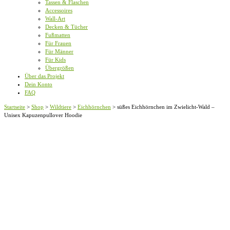
Tassen & Flaschen
Accessoires
Wall-Art
Decken & Tücher
Fußmatten
Für Frauen
Für Männer
Für Kids
Übergrößen
Über das Projekt
Dein Konto
FAQ
Startseite
>
Shop
>
Wildtiere
>
Eichhörnchen
>
süßes Eichhörnchen im Zwielicht-Wald –
Unisex Kapuzenpullover Hoodie