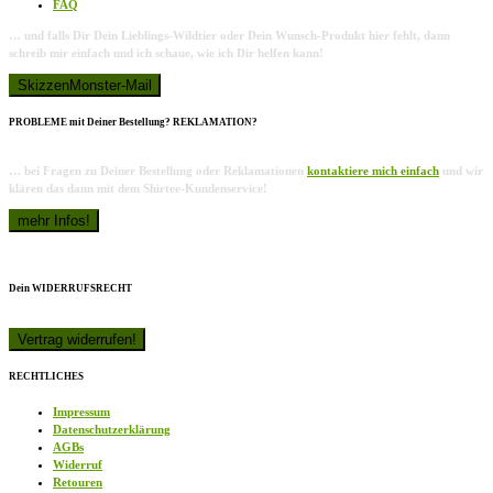
FAQ
… und falls Dir Dein Lieblings-Wildtier oder Dein Wunsch-Produkt hier fehlt, dann
schreib mir einfach und ich schaue, wie ich Dir helfen kann!
PROBLEME mit Deiner Bestellung? REKLAMATION?
… bei Fragen zu Deiner Bestellung oder Reklamationen
kontaktiere mich einfach
und wir
klären das dann mit dem Shirtee-Kundenservice!
Dein WIDERRUFSRECHT
RECHTLICHES
Impressum
Datenschutzerklärung
AGBs
Widerruf
Retouren