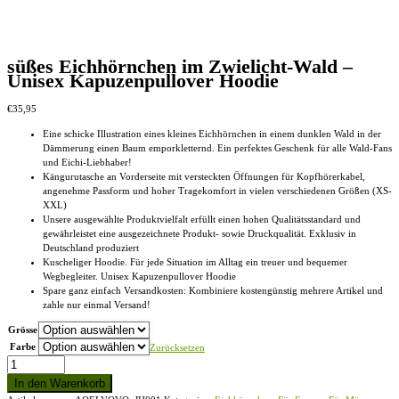
süßes Eichhörnchen im Zwielicht-Wald –
Unisex Kapuzenpullover Hoodie
€
35,95
Eine schicke Illustration eines kleines Eichhörnchen in einem dunklen Wald in der
Dämmerung einen Baum emporkletternd. Ein perfektes Geschenk für alle Wald-Fans
und Eichi-Liebhaber!
Kängurutasche an Vorderseite mit versteckten Öffnungen für Kopfhörerkabel,
angenehme Passform und hoher Tragekomfort in vielen verschiedenen Größen (XS-
XXL)
Unsere ausgewählte Produktvielfalt erfüllt einen hohen Qualitätsstandard und
gewährleistet eine ausgezeichnete Produkt- sowie Druckqualität. Exklusiv in
Deutschland produziert
Kuscheliger Hoodie. Für jede Situation im Alltag ein treuer und bequemer
Wegbegleiter. Unisex Kapuzenpullover Hoodie
Spare ganz einfach Versandkosten: Kombiniere kostengünstig mehrere Artikel und
zahle nur einmal Versand!
Grösse
Farbe
Zurücksetzen
süßes
Eichhörnchen
In den Warenkorb
im