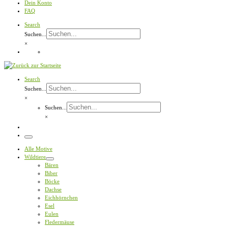
Dein Konto
FAQ
Search
Suchen...
×
Search
Suchen...
×
Suchen...
×
Menü
Alle Motive
Wildtiere
Bären
Biber
Böcke
Dachse
Eichhörnchen
Esel
Eulen
Fledermäuse