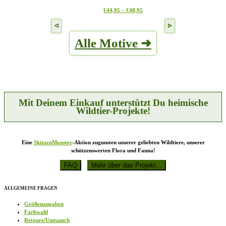
Die
werden
Preisspanne:
Dieses
€
44,95
–
€
48,95
Optionen
€44,95
Produkt
können
bis
weist
auf
€48,95
mehrere
der
Alle Motive ➜
Varianten
Produktseite
auf.
gewählt
Die
werden
Optionen
können
auf
der
Produktseite
Mit Deinem Einkauf unterstützt Du heimische
gewählt
Wildtier-Projekte!
werden
Eine
SkizzenMonster
-Aktion zugunsten unserer geliebten Wildtiere, unserer
schützenswerten Flora und Fauna!
ALLGEMEINE FRAGEN
Größenangaben
Farbwahl
Retoure/Umtausch