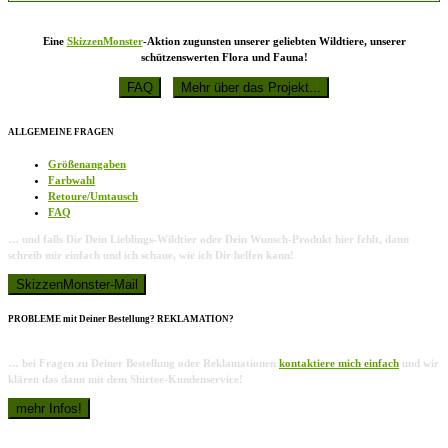
Eine
SkizzenMonster
-Aktion zugunsten unserer geliebten Wildtiere, unserer
schützenswerten Flora und Fauna!
ALLGEMEINE FRAGEN
Größenangaben
Farbwahl
Retoure/Umtausch
FAQ
… und falls Dir Dein Lieblings-Wildtier oder Dein Wunsch-Produkt hier fehlt, dann
schreib mir einfach und ich schaue, wie ich Dir helfen kann!
PROBLEME mit Deiner Bestellung? REKLAMATION?
… bei Fragen zu Deiner Bestellung oder Reklamationen
kontaktiere mich einfach
und wir
klären das dann mit dem Shirtee-Kundenservice!