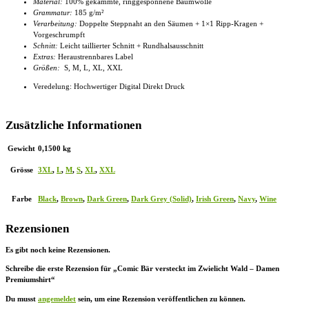
Material:
100% gekämmte, ringgesponnene Baumwolle
Grammatur:
185 g/m²
Verarbeitung:
Doppelte Steppnaht an den Säumen + 1×1 Ripp-Kragen +
Vorgeschrumpft
Schnitt:
Leicht taillierter Schnitt + Rundhalsausschnitt
Extras:
Heraustrennbares Label
Größen:
S, M, L, XL, XXL
Veredelung: Hochwertiger Digital Direkt Druck
Zusätzliche Informationen
Gewicht
0,1500 kg
Grösse
3XL
,
L
,
M
,
S
,
XL
,
XXL
Farbe
Black
,
Brown
,
Dark Green
,
Dark Grey (Solid)
,
Irish Green
,
Navy
,
Wine
Rezensionen
Es gibt noch keine Rezensionen.
Schreibe die erste Rezension für „Comic Bär versteckt im Zwielicht Wald – Damen
Premiumshirt“
Du musst
angemeldet
sein, um eine Rezension veröffentlichen zu können.