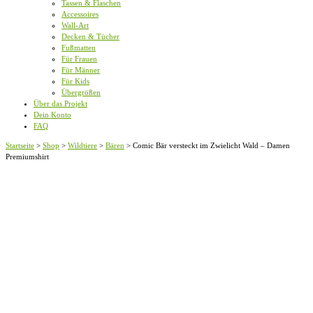
Tassen & Flaschen
Accessoires
Wall-Art
Decken & Tücher
Fußmatten
Für Frauen
Für Männer
Für Kids
Übergrößen
Über das Projekt
Dein Konto
FAQ
Startseite
>
Shop
>
Wildtiere
>
Bären
>
Comic Bär versteckt im Zwielicht Wald – Damen
Premiumshirt