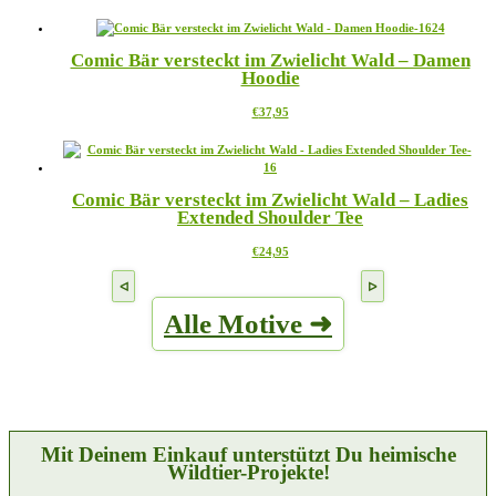
€23,95
Produkt
können
bis
weist
auf
€24,95
mehrere
der
Comic Bär versteckt im Zwielicht Wald – Damen
Varianten
Produktseite
Hoodie
auf.
gewählt
Die
werden
Dieses
€
37,95
Optionen
Produkt
können
weist
auf
mehrere
der
Varianten
Produktseite
Comic Bär versteckt im Zwielicht Wald – Ladies
auf.
gewählt
Extended Shoulder Tee
Die
werden
Optionen
Dieses
€
24,95
können
Produkt
auf
weist
der
mehrere
Produktseite
Alle Motive ➜
Varianten
gewählt
auf.
werden
Die
Optionen
können
auf
der
Produktseite
Mit Deinem Einkauf unterstützt Du heimische
gewählt
Wildtier-Projekte!
werden