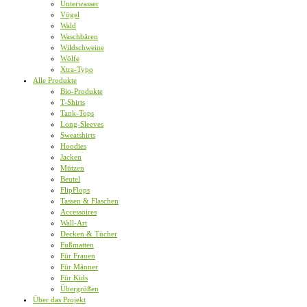
Unterwasser
Vögel
Wald
Waschbären
Wildschweine
Wölfe
Xtra-Typo
Alle Produkte
Bio-Produkte
T-Shirts
Tank-Tops
Long-Sleeves
Sweatshirts
Hoodies
Jacken
Mützen
Beutel
FlipFlops
Tassen & Flaschen
Accessoires
Wall-Art
Decken & Tücher
Fußmatten
Für Frauen
Für Männer
Für Kids
Übergrößen
Über das Projekt