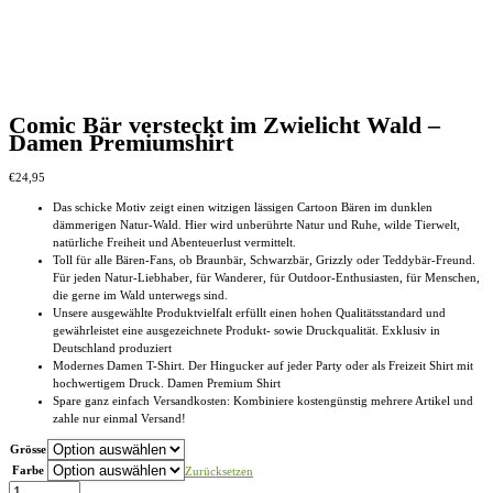
Comic Bär versteckt im Zwielicht Wald –
Damen Premiumshirt
€
24,95
Das schicke Motiv zeigt einen witzigen lässigen Cartoon Bären im dunklen
dämmerigen Natur-Wald. Hier wird unberührte Natur und Ruhe, wilde Tierwelt,
natürliche Freiheit und Abenteuerlust vermittelt.
Toll für alle Bären-Fans, ob Braunbär, Schwarzbär, Grizzly oder Teddybär-Freund.
Für jeden Natur-Liebhaber, für Wanderer, für Outdoor-Enthusiasten, für Menschen,
die gerne im Wald unterwegs sind.
Unsere ausgewählte Produktvielfalt erfüllt einen hohen Qualitätsstandard und
gewährleistet eine ausgezeichnete Produkt- sowie Druckqualität. Exklusiv in
Deutschland produziert
Modernes Damen T-Shirt. Der Hingucker auf jeder Party oder als Freizeit Shirt mit
hochwertigem Druck. Damen Premium Shirt
Spare ganz einfach Versandkosten: Kombiniere kostengünstig mehrere Artikel und
zahle nur einmal Versand!
Grösse
Farbe
Zurücksetzen
Comic