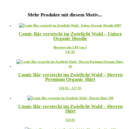
Mehr Produkte mit diesem Motiv...
Comic Bär versteckt im Zwielicht Wald – Unisex
Organic Hoodie
Bewertet mit
5.00
von 5
Dieses
€
47,95
Produkt
weist
mehrere
Varianten
Comic Bär versteckt im Zwielicht Wald – Herren
auf.
Premium Organic Shirt
Die
Optionen
Preisspanne:
Dieses
€
26,95
–
€
27,95
können
€26,95
Produkt
auf
bis
weist
der
€27,95
mehrere
Produktseite
Comic Bär versteckt im Zwielicht Wald – Herren
Varianten
gewählt
Shirt
auf.
werden
Die
Dieses
€
23,95
Optionen
Produkt
können
weist