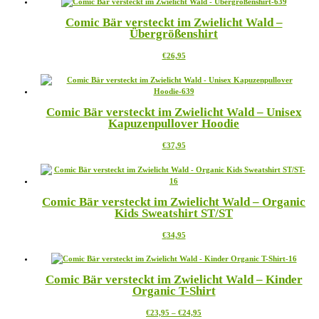
auf
mehrere
der
Comic Bär versteckt im Zwielicht Wald –
Varianten
Produktseite
Übergrößenshirt
auf.
gewählt
Die
werden
Dieses
€
26,95
Optionen
Produkt
können
weist
auf
mehrere
der
Varianten
Produktseite
Comic Bär versteckt im Zwielicht Wald – Unisex
auf.
gewählt
Kapuzenpullover Hoodie
Die
werden
Optionen
Dieses
€
37,95
können
Produkt
auf
weist
der
mehrere
Produktseite
Varianten
gewählt
Comic Bär versteckt im Zwielicht Wald – Organic
auf.
werden
Kids Sweatshirt ST/ST
Die
Optionen
Dieses
€
34,95
können
Produkt
auf
weist
der
mehrere
Produktseite
Comic Bär versteckt im Zwielicht Wald – Kinder
Varianten
gewählt
Organic T-Shirt
auf.
werden
Die
Preisspanne:
Dieses
€
23,95
–
€
24,95
Optionen