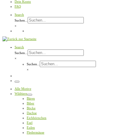
Dein Konto
FAQ
Search
Suchen...
×
Search
Suchen...
×
Suchen...
×
Menü
Alle Motive
Wildtiere
Bären
Biber
Böcke
Dachse
Eichhörnchen
Esel
Eulen
Fledermäuse