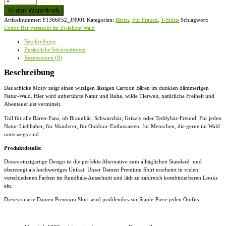
Bär
In den Warenkorb
versteckt
Artikelnummer:
F1366F52_JN901
Kategorien:
Bären
,
Für Frauen
,
T-Shirts
Schlagwort:
im
Comic Bär versteckt im Zwielicht Wald
Zwielicht
Wald
Beschreibung
-
Zusätzliche Informationen
Damen
Rezensionen (0)
Premiumshirt
Menge
Beschreibung
Das schicke Motiv zeigt einen witzigen lässigen Cartoon Bären im dunklen dämmerigen
Natur-Wald. Hier wird unberührte Natur und Ruhe, wilde Tierwelt, natürliche Freiheit und
Abenteuerlust vermittelt.
Toll für alle Bären-Fans, ob Braunbär, Schwarzbär, Grizzly oder Teddybär-Freund. Für jeden
Natur-Liebhaber, für Wanderer, für Outdoor-Enthusiasten, für Menschen, die gerne im Wald
unterwegs sind.
Produktdetails:
Dieses einzigartige Design ist die perfekte Alternative zum alltäglichen Standard und
überzeugt als hochwertiges Unikat. Unser
Damen Premium Shirt
erscheint in vielen
verschiedenen Farben im Rundhals-Ausschnitt und lädt zu zahlreich kombinierbaren Looks
ein.
Dieses smarte
Damen Premium Shirt
wird problemlos zur Staple-Piece jeden Outfits: