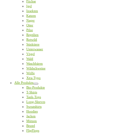
Füchse
Igel
Insekten
Katzen
Nager
Otter
Pilze
Reptilien
Rotwild
Stinktiere
Unterwasser
Vögel
Wald
Waschbären
Wildschweine
Wölfe
Xtra-Typo
Alle Produkte
Bio-Produkte
T-Shirts
Tank-Tops
Long-Sleeves
Sweatshirts
Hoodies
Jacken
Mützen
Beutel
FlipFlops