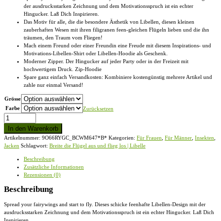
der ausdrucksstarken Zeichnung und dem Motivationsspruch ist ein echter
€48,95
Hingucker. Laß Dich Inspirieren.
Das Motiv für alle, die die besondere Ästhetik von Libellen, diesen kleinen
zauberhaften Wesen mit ihren filigranen feen-gleichen Flügeln lieben und die ihn
träumen, den Traum vom Fliegen!
Mach einem Freund oder einer Freundin eine Freude mit diesem Inspirations- und
Motivations-Libellen-Shirt oder Libellen-Hoodie als Geschenk.
Moderner Zipper. Der Hingucker auf jeder Party oder in der Freizeit mit
hochwertigem Druck. Zip-Hoodie
Spare ganz einfach Versandkosten: Kombiniere kostengünstig mehrere Artikel und
zahle nur einmal Versand!
Grösse
Farbe
Zurücksetzen
Breite
die
In den Warenkorb
Flügel
Artikelnummer:
9O66RYGC_BCWM647*B*
Kategorien:
Für Frauen
,
Für Männer
,
Insekten
,
aus
Jacken
Schlagwort:
Breite die Flügel aus und flieg los | Libelle
und
flieg
Beschreibung
los
Zusätzliche Informationen
|
Rezensionen (0)
Libelle
-
Beschreibung
Zip-
Hoodie
Spread your fairywings and start to fly. Dieses schicke feenhafte Libellen-Design mit der
Menge
ausdrucksstarken Zeichnung und dem Motivationsspruch ist ein echter Hingucker. Laß Dich
Inspirieren.