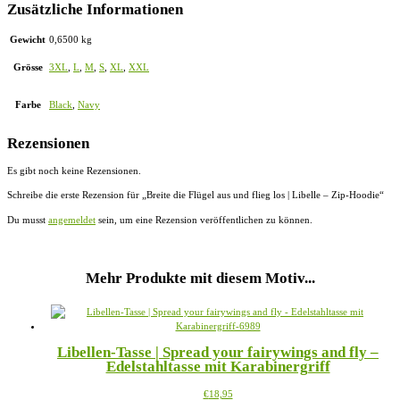
Zusätzliche Informationen
Gewicht
0,6500 kg
Grösse
3XL
,
L
,
M
,
S
,
XL
,
XXL
Farbe
Black
,
Navy
Rezensionen
Es gibt noch keine Rezensionen.
Schreibe die erste Rezension für „Breite die Flügel aus und flieg los | Libelle – Zip-Hoodie“
Du musst
angemeldet
sein, um eine Rezension veröffentlichen zu können.
Mehr Produkte mit diesem Motiv...
Libellen-Tasse | Spread your fairywings and fly –
Edelstahltasse mit Karabinergriff
Dieses
€
18,95