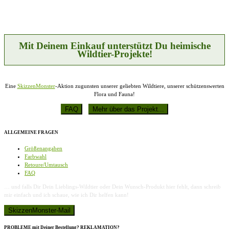
Die
Optionen
können
auf
der
Produktseite
Mit Deinem Einkauf unterstützt Du heimische
gewählt
Wildtier-Projekte!
werden
Eine
SkizzenMonster
-Aktion zugunsten unserer geliebten Wildtiere, unserer schützenswerten
Flora und Fauna!
ALLGEMEINE FRAGEN
Größenangaben
Farbwahl
Retoure/Umtausch
FAQ
… und falls Dir Dein Lieblings-Wildtier oder Dein Wunsch-Produkt hier fehlt, dann schreib
mir einfach und ich schaue, wie ich Dir helfen kann!
PROBLEME mit Deiner Bestellung? REKLAMATION?