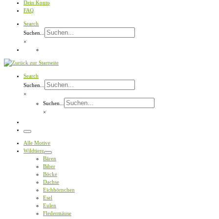
Dein Konto
FAQ
Search
Suchen...
×
Search
Suchen...
×
Suchen...
×
Menü
Alle Motive
Wildtiere
Bären
Biber
Böcke
Dachse
Eichhörnchen
Esel
Eulen
Fledermäuse