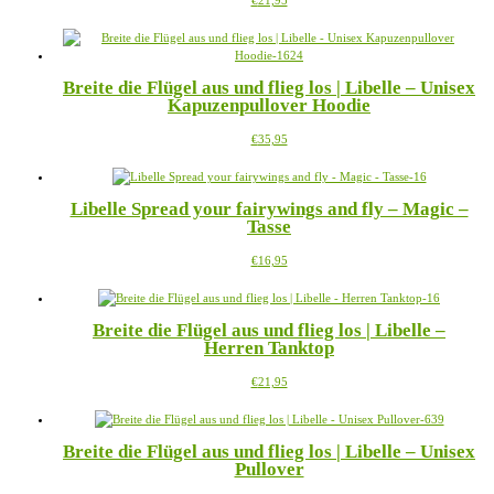
€
21,95
Optionen
Produkt
können
weist
auf
mehrere
der
Varianten
Produktseite
Breite die Flügel aus und flieg los | Libelle – Unisex
auf.
gewählt
Kapuzenpullover Hoodie
Die
werden
Optionen
Dieses
€
35,95
können
Produkt
auf
weist
der
mehrere
Produktseite
Libelle Spread your fairywings and fly – Magic –
Varianten
gewählt
Tasse
auf.
werden
Die
Dieses
€
16,95
Optionen
Produkt
können
weist
auf
mehrere
der
Breite die Flügel aus und flieg los | Libelle –
Varianten
Produktseite
Herren Tanktop
auf.
gewählt
Die
werden
Dieses
€
21,95
Optionen
Produkt
können
weist
auf
mehrere
der
Breite die Flügel aus und flieg los | Libelle – Unisex
Varianten
Produktseite
Pullover
auf.
gewählt
Die
werden