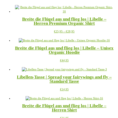
Produkt
weist
mehrere
Varianten
Breite die Flügel aus und flieg los | Libelle –
auf.
Herren Premium Organic Shirt
Die
Optionen
Preisspanne:
Dieses
€
25,95
–
€
28,95
können
€25,95
Produkt
auf
bis
weist
der
€28,95
mehrere
Produktseite
Breite die Flügel aus und flieg los | Libelle – Unisex
Varianten
gewählt
Organic Hoodie
auf.
werden
Die
Dieses
€
44,95
Optionen
Produkt
können
weist
auf
mehrere
der
Libellen-Tasse | Spread your fairywings and fly –
Varianten
Produktseite
Standard Tasse
auf.
gewählt
Die
werden
Dieses
€
14,95
Optionen
Produkt
können
weist
auf
mehrere
der
Breite die Flügel aus und flieg los | Libelle –
Varianten
Produktseite
Herren Shirt
auf.
gewählt
Die
werden
Dieses