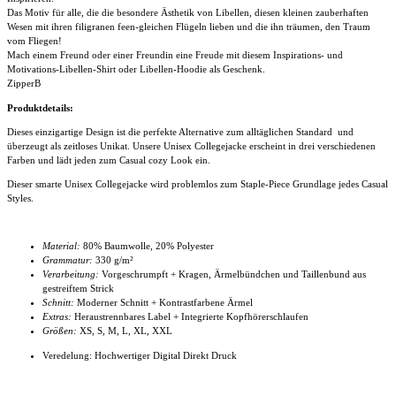
Das Motiv für alle, die die besondere Ästhetik von Libellen, diesen kleinen zauberhaften
Wesen mit ihren filigranen feen-gleichen Flügeln lieben und die ihn träumen, den Traum
vom Fliegen!
Mach einem Freund oder einer Freundin eine Freude mit diesem Inspirations- und
Motivations-Libellen-Shirt oder Libellen-Hoodie als Geschenk.
ZipperB
Produktdetails:
Dieses einzigartige Design ist die perfekte Alternative zum alltäglichen Standard und
überzeugt als zeitloses Unikat. Unsere Unisex Collegejacke
erscheint in drei verschiedenen
Farben und lädt jeden zum Casual cozy Look ein.
Dieser smarte
Unisex Collegejacke
wird problemlos zum Staple-Piece Grundlage jedes Casual
Styles.
Material:
80% Baumwolle, 20% Polyester
Grammatur:
330 g/m²
Verarbeitung:
Vorgeschrumpft + Kragen, Ärmelbündchen und Taillenbund aus
gestreiftem Strick
Schnitt:
Moderner Schnitt + Kontrastfarbene Ärmel
Extras:
Heraustrennbares Label + Integrierte Kopfhörerschlaufen
Größen:
XS, S, M, L, XL, XXL
Veredelung: Hochwertiger Digital Direkt Druck