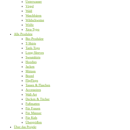
Unterwasser
Vögel
Wald
Waschbären
Wildschweine
Wölfe
Xtra-Typo
Alle Produkte
Bio-Produkte
T-Shirts
Tank-Tops
Long-Sleeves
Sweatshirts
Hoodies
Jacken
Mützen
Beutel
FlipFlops
Tassen & Flaschen
Accessoires
Wall-Art
Decken & Tücher
Fußmatten
Für Frauen
Für Männer
Für Kids
Übergrößen
Über das Projekt