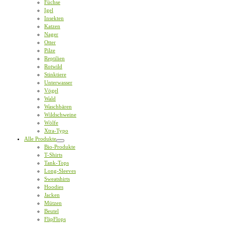
Füchse
Igel
Insekten
Katzen
Nager
Otter
Pilze
Reptilien
Rotwild
Stinktiere
Unterwasser
Vögel
Wald
Waschbären
Wildschweine
Wölfe
Xtra-Typo
Alle Produkte
Bio-Produkte
T-Shirts
Tank-Tops
Long-Sleeves
Sweatshirts
Hoodies
Jacken
Mützen
Beutel
FlipFlops