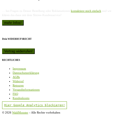
… bei Fragen zu Deiner Bestellung oder Reklamationen
kontaktiere mich einfach
und wir
klären das dann mit dem Shirtee-Kundenservice!
Dein WIDERRUFSRECHT
RECHTLICHES
Impressum
Datenschutzerklärung
AGBs
Widerruf
Retouren
Versandinformationen
FAQ
Kundenkonto
Hier Google Analytics blockieren!
© 2026
WaldMonster
–
Alle Rechte vorbehalten