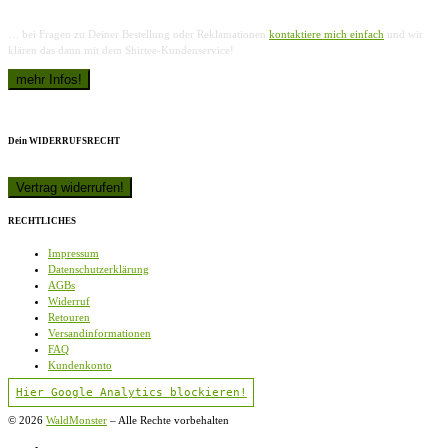
… bei Fragen zu Deiner Bestellung oder Reklamationen
kontaktiere mich einfach
und wir
klären das dann mit dem Shirtee-Kundenservice!
Dein WIDERRUFSRECHT
RECHTLICHES
Impressum
Datenschutzerklärung
AGBs
Widerruf
Retouren
Versandinformationen
FAQ
Kundenkonto
Hier Google Analytics blockieren!
© 2026
WaldMonster
–
Alle Rechte vorbehalten