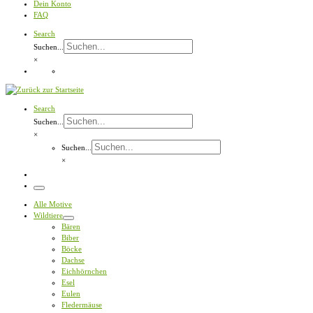
Dein Konto
FAQ
Search
Suchen...
×
Search
Suchen...
×
Suchen...
×
Menü
Alle Motive
Wildtiere
Bären
Biber
Böcke
Dachse
Eichhörnchen
Esel
Eulen
Fledermäuse