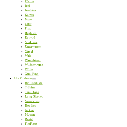
Füchse
Igel
Insekten
Katzen
Nager
Otter
Pilze
Reptilien
Rotwild
Stinktiere
Unterwasser
Vögel
Wald
Waschbären
Wildschweine
Wölfe
Xtra-Typo
Alle Produkte
Bio-Produkte
T-Shirts
Tank-Tops
Long-Sleeves
Sweatshirts
Hoodies
Jacken
Mützen
Beutel
FlipFlops