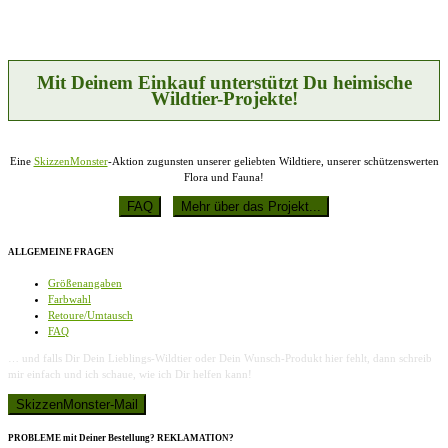
Die
gewählt
Optionen
werden
können
auf
der
Mit Deinem Einkauf unterstützt Du heimische
Produktseite
Wildtier-Projekte!
gewählt
werden
Eine
SkizzenMonster
-Aktion zugunsten unserer geliebten Wildtiere, unserer schützenswerten
Flora und Fauna!
ALLGEMEINE FRAGEN
Größenangaben
Farbwahl
Retoure/Umtausch
FAQ
… und falls Dir Dein Lieblings-Wildtier oder Dein Wunsch-Produkt hier fehlt, dann schreib
mir einfach und ich schaue, wie ich Dir helfen kann!
PROBLEME mit Deiner Bestellung? REKLAMATION?