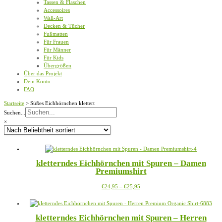
Tassen & Flaschen
Accessoires
Wall-Art
Decken & Tücher
Fußmatten
Für Frauen
Für Männer
Für Kids
Übergrößen
Über das Projekt
Dein Konto
FAQ
Startseite
>
Süßes Eichhörnchen klettert
Suchen...
×
kletterndes Eichhörnchen mit Spuren – Damen
Premiumshirt
Preisspanne:
Dieses
€
24,95
–
€
25,95
€24,95
Produkt
bis
weist
€25,95
mehrere
kletterndes Eichhörnchen mit Spuren – Herren
Varianten