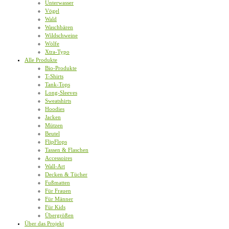
Unterwasser
Vögel
Wald
Waschbären
Wildschweine
Wölfe
Xtra-Typo
Alle Produkte
Bio-Produkte
T-Shirts
Tank-Tops
Long-Sleeves
Sweatshirts
Hoodies
Jacken
Mützen
Beutel
FlipFlops
Tassen & Flaschen
Accessoires
Wall-Art
Decken & Tücher
Fußmatten
Für Frauen
Für Männer
Für Kids
Übergrößen
Über das Projekt